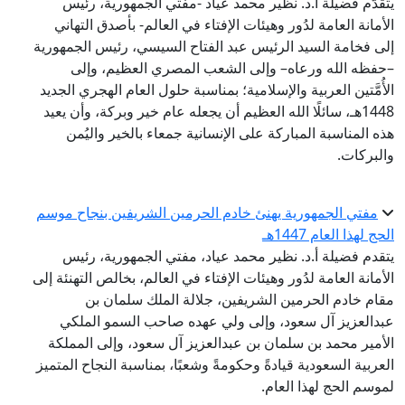
يتقدَّم فضيلة أ.د. نظير محمد عياد -مفتي الجمهورية، رئيس
الأمانة العامة لدُور وهيئات الإفتاء في العالم- بأصدق التهاني
إلى فخامة السيد الرئيس عبد الفتاح السيسي، رئيس الجمهورية
–حفظه الله ورعاه– وإلى الشعب المصري العظيم، وإلى
الأُمَّتين العربية والإسلامية؛ بمناسبة حلول العام الهجري الجديد
1448هـ، سائلًا الله العظيم أن يجعله عام خير وبركة، وأن يعيد
هذه المناسبة المباركة على الإنسانية جمعاء بالخير واليُمن
والبركات.
مفتي الجمهورية يهنئ خادم الحرمين الشريفين بنجاح موسم
الحج لهذا العام 1447هـ
يتقدم فضيلة أ.د. نظير محمد عياد، مفتي الجمهورية، رئيس
الأمانة العامة لدُور وهيئات الإفتاء في العالم، بخالص التهنئة إلى
مقام خادم الحرمين الشريفين، جلالة الملك سلمان بن
عبدالعزيز آل سعود، وإلى ولي عهده صاحب السمو الملكي
الأمير محمد بن سلمان بن عبدالعزيز آل سعود، وإلى المملكة
العربية السعودية قيادةً وحكومةً وشعبًا، بمناسبة النجاح المتميز
لموسم الحج لهذا العام.