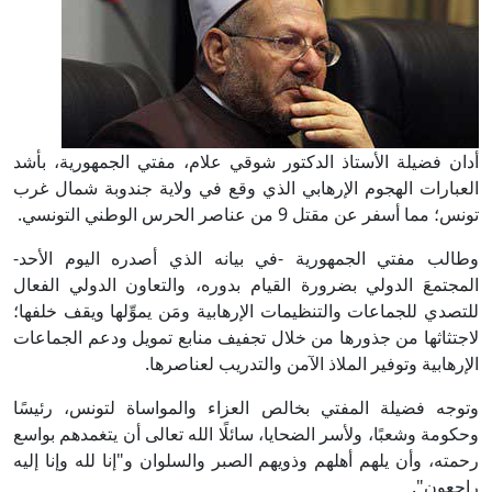
أدان فضيلة الأستاذ الدكتور شوقي علام، مفتي الجمهورية، بأشد
العبارات الهجوم الإرهابي الذي وقع في ولاية جندوبة شمال غرب
تونس؛ مما أسفر عن مقتل 9 من عناصر الحرس الوطني التونسي.
وطالب مفتي الجمهورية -في بيانه الذي أصدره اليوم الأحد-
المجتمعَ الدولي بضرورة القيام بدوره، والتعاون الدولي الفعال
للتصدي للجماعات والتنظيمات الإرهابية ومَن يموِّلها ويقف خلفها؛
لاجتثاثها من جذورها من خلال تجفيف منابع تمويل ودعم الجماعات
الإرهابية وتوفير الملاذ الآمن والتدريب لعناصرها.
وتوجه فضيلة المفتي بخالص العزاء والمواساة لتونس، رئيسًا
وحكومة وشعبًا، ولأسر الضحايا، سائلًا الله تعالى أن يتغمدهم بواسع
رحمته، وأن يلهم أهلهم وذويهم الصبر والسلوان و"إنا لله وإنا إليه
راجعون".