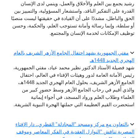
رشيد يجمع بين العلم والأخلاق والعمل، وينمي لدى الإنسان
القدرة على التفكير الناقد، واستشعار المسؤولية، والتمييز بين
الحق والباطل، مشددًا على أن القيادة في حقيقتها ليست منصبًا
أو سلطة، وإنما رسالة وأمانة تستوجب العلم، والحكمة، وحسن
توظيف الإمكانات لخدمة الإنسان والمجتمع.
مفتي الجمهورية يشهد احتفال الجامع الأزهر الشريف بالعام
الهجري الجديد 1448هـ
شهد فضيلة الأستاذ الدكتور نظير محمد عياد، مفتي الجمهورية،
رئيس الأمانة العامة لدور وهيئات الإفتاء في العالم، احتفال
الجامع الأزهر الشريف، بحلول العام الهجري الجديد 1448هـ،
والذي أُقيم في رحاب الجامع الأزهر وسط حضورٍ كبير من
العلماء وطلاب العلم ورواد المسجد، في أجواء إيمانية
استحضرت القيم العظيمة التي حملتها الهجرة النبوية الشريفة.
بالتعاون مع مركز ومسجد "المجادلة" القطري.. دار الإفتاء
المصرية تناقش "النوازل العقدية في الفكر المعاصر وموقف