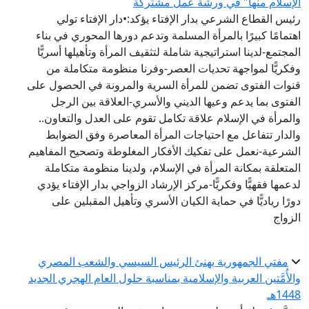
الإسلام منها" في ورشة عمل مشتركة
رئيس القطاع الشرعي بدار الإفتاء يؤكد:•دار الإفتاء تولي
اهتمامًا كبيرًا بالمرأة المسلمة وتدعم دورها المحوري في بناء
المجتمع-لدينا استراتيجية شاملة لتثقيف المرأة وتأهيلها أسريًّا
وفكريًّا لمواجهة تحديات العصر-وفرنا منظومة متكاملة من
قنوات الفتوى تضمن للمرأة السرية والمرونة في الحصول على
الفتوى بما يدعم وعيها الديني والأسري-العلاقة بين الرجل
والمرأة في الإسلام علاقة تكامل تقوم على العدل والتعاون..
والدار تتفاعل مع احتياجات المرأة المعاصرة وفق الضوابط
الشرعية-نعمل على تفكيك الأفكار المغلوطة وتصحيح المفاهيم
المتعلقة بمكانة المرأة في الإسلام، ولدينا منظومة متكاملة
لدعمها فقهيًّا وفكريًّا-مركز الإرشاد الزواجي بدار الإفتاء يؤدي
دورًا رياديًّا في حماية الكيان الأسري وتأهيل المقبلين على
الزواج
مفتي الجمهورية يهنئ الرئيس السيسي والشعب المصري
والأُمَّتين العربية والإسلامية بمناسبة حلول العام الهجري الجديد
1448هـ