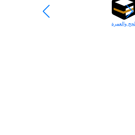
لحج والعمرة
رمضان