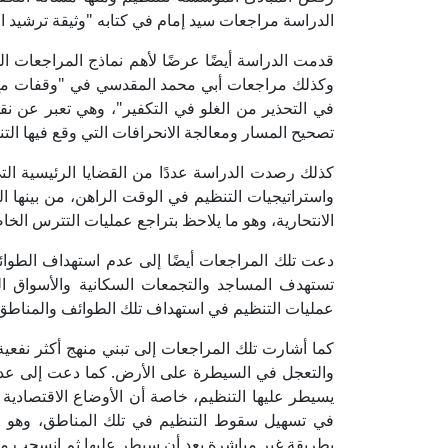
الدراسة مراجعات سيد إمام في كتابه "وثيقة ترشيد ا
قدمت الدراسة أيضًا عرضًا لأهم نماذج المراجعات الجز
وكذلك مراجعات أبي محمد المقدسي في "وقفات مع ثمر
في التحذير من الغلو في التكفير"، وهي تعبر عن ن
تصحيح المسار ومعالجة الانحرافات التي وقع فيها ا
كذلك رصدت الدراسة عددًا من القضايا الرئيسية الت
واستراتيجيات التنظيم في الوقت الراهن، من بينها ال
الانتحارية، وهو ما يلاحظ بتراجع عمليات التترس الخا
دعت تلك المراجعات أيضًا إلى عدم استهداف الطوائ
تستهدف المساجد والتجمعات السكانية والأسواق ال
عمليات التنظيم في استهداف تلك الطوائف والمناطق 
كما أشارت تلك المراجعات إلى تبني منهج أكثر نفعي
والتعجل في السيطرة على الأرض. كما دعت إلى عدم 
يسيطر عليها التنظيم، خاصة أن الأوضاع الاقتصادي
في تسهيل سقوط التنظيم في تلك المناطق، وهو ما 
بطريقة غير مباشرة بعد أن سيطر عليها ثم انسحب منه