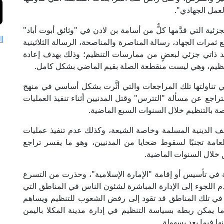
لعمل الجهادي".
ئية التي قدَّمها كلٌّ من أسامة بن لادن في "وثائق أبوت أباد"
ا
ات الجهاد، رسالة المناصرة والمناصحة، الرسالة الثلاثينية
قد ذاتي جزئي لبعضٍ من ممارسات التنظيم؛ وذلك بهدف إعادة
لتنظيم، وهي ليست منقطعة الصلة بقيم الماضي بشكل كامل.
ي تناولتها تلك المراجعات والتي أثَّرت بشكل أساسي في منهج
تراجع عن مسألة "التترس" وقتل المدنيين أثناء تنفيذ العمليات
صة بالتنظيم خلال السنوات السبع الماضية.
ف الدينية المسلمة وخاصة الشيعة، وكذلك عدم تنفيذ عمليات
عامة تجنبًا لسقوط ضحايا من المدنيين، وهو ما يفسر تراجع
خلال السنوات الماضية.
ة في تأسيس أو إقامة "الإمارة الإسلامية"، وحذرت من التسرع
اللجوء إلى الإدارة المباشرة لشئون الناس في المناطق التي
ة في تلك المناطق قد تقود إلى رفض الشعوب للتنظيم ويساهم
يمكن ربطه بسياسة التنظيم في إدارة مدينة المكلا باليمن
ا فيما بعد بسهولة.