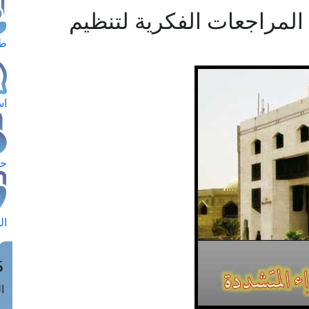
المراجعات الفكرية لتنظيم
طل
اس
حج
ال
م
الق