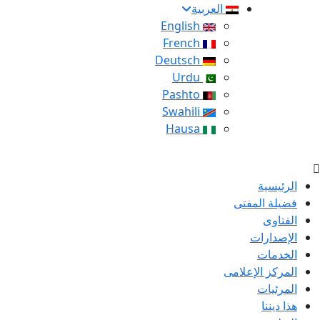
العربية
English
French
Deutsch
Urdu
Pashto
Swahili
Hausa
الرئيسية
فضيلة المفتى
الفتاوى
الإصدارات
الخدمات
المركز الإعلامى
المرئيات
هذا ديننا