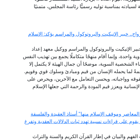
لسيادته بمناسبة توليه رسميًّا رئاسة المجلس، متمنيًا
ج.. خبير الإتيكيت والبروتوكول والمراسم يؤكد: الإسلام
ير الإتيكيت والبروتوكول والمراسم ووكيل معهد إعداد
ية واحدة، وإنما أقام منهجًا متكاملًا يجمع بين تهذيب النفس
اء الشخصية السوية، موضحًا أن جمال الهيئة لا يكتمل إلا
مةً لما يحمله الإنسان من قيم ومبادئ وسلوك قوي وقويم.
قوقه وواجباته، ويحسن التعامل مع الآخرين، ويحرص على
نسانية ويعزز قيم المودة والرحمة التي جعلها الإسلام
المعاصر وموقف الإسلام منها" أستاذ العقيدة والفلسفة
ة يقوم على قراءات نسبية تهدد ثبات الدلالات العقدية وتفرغ
ات الفهم والبيان في إطار القرآن الكريم والسنة والتراث