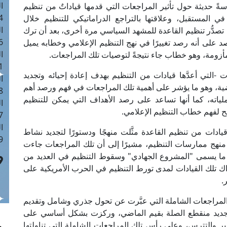
ا
سةً حديثة حول تأثير المراجعات التي قدمها قياداتٌ من تنظيم
 :41
ي المستقبل، وعلاقتها بالتراجع الدراماتيكي للتنظيم خلال
ا
ة تصدُّر تنظيم القاعدة للمشهد السياسي مرة أخرى، بعد أن ترك
 :17
 على أنه رصد تغييرًا في نهج التنظيم الإعلامي وخطابه يميل
ا
مة، وهو خطاب جاء نتيجةً لتوصيات تلك المراجعات.
 : 1
 -التي أعدَّها قيادات من التنظيم بهدف إعادة إحيائه وتجديد
ا
ية، وهو ما يؤشر على أهمية تلك المراجعات في فهم ورصد أهم
8
ملياته، كما أنها تساعد على رصد الأهداف التي يمكن للتنظيم
ا
 لفهم خطاب التنظيم الإعلامي.
: 44
ا
ت من تنظيم القاعدة مثَّلت منهجًا ودستورًا لتجديد نشاط
 :9
في منهج ممارسات التنظيم، مشيرًا إلى أن تلك المراجعات جاءت
َ ما يسمى "المشروع الجهادي" وسقوط التنظيم في العديد من
دراك تلك القيادات لمدى تورط التنظيم في الحرب الأمريكية على
.
المراجعات الشاملة التي عبَّرت عن تحول جذري وشامل وتقديم
 جديد منقطع الصلة بقيم الماضي، وركزت بشكل أساسي على
ر والتترس، وعلى رأس تلك المراجعات الشاملة التي تناولتها