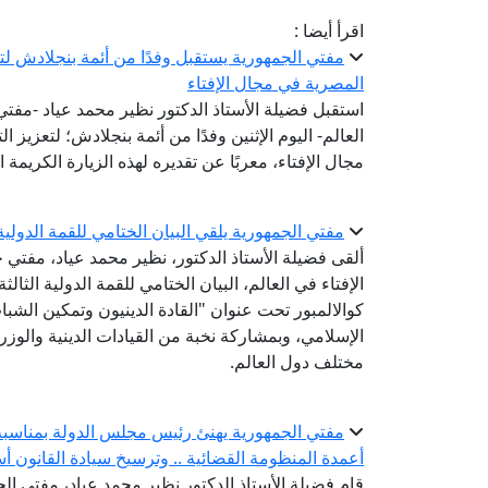
اقرأ أيضا :
مفتي الجمهورية يستقبل وفدًا من أئمة بنجلادش لتعز
المصرية في مجال الإفتاء
استقبل فضيلة الأستاذ الدكتور نظير محمد عياد -مفتي ا
العالم- اليوم الإثنين وفدًا من أئمة بنجلادش؛ لتعزيز 
مجال الإفتاء، معربًا عن تقديره لهذه الزيارة الكريمة 
مفتي الجمهورية يلقي البيان الختامي للقمة الدولية الثالثة للقيادات الدينية
ألقى فضيلة الأستاذ الدكتور، نظير محمد عياد، مفتي ج
كوالالمبور تحت عنوان "القادة الدينيون وتمكين الشباب
الإسلامي، وبمشاركة نخبة من القيادات الدينية والوزر
مختلف دول العالم.
مفتي الجمهورية يهنئ رئيس مجلس الدولة بمناسبة ت
أعمدة المنظومة القضائية .. وترسيخ سيادة القانون أس
قام فضيلة الأستاذ الدكتور نظير محمد عياد، مفتي الجم