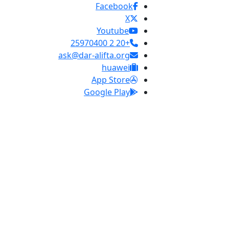
Facebook
X
Youtube
+20 2 25970400
ask@dar-alifta.org
huawei
App Store
Google Play