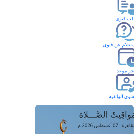
ب فتوى
تعلام عن فتوى
ز موعد
فتوى الهاتفية
َواقِيتُ الصَّـــلاة
اهرة · 07 أغسطس 2026 م