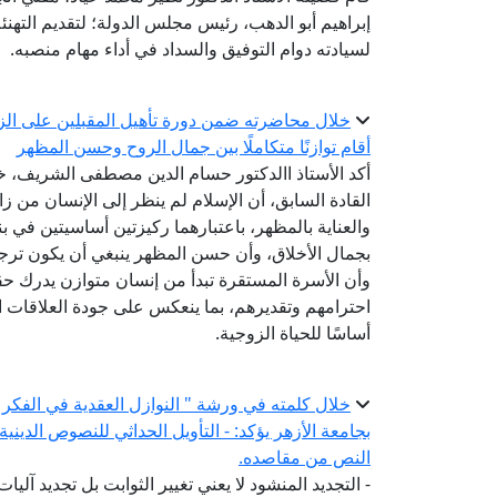
إبراهيم أبو الدهب، رئيس مجلس الدولة؛ لتقديم التهنئة 
لسيادته دوام التوفيق والسداد في أداء مهام منصبه.
خلال محاضرته ضمن دورة تأهيل المقبلين على الزوا
أقام توازنًا متكاملًا بين جمال الروح وحسن المظهر
أكد الأستاذ االدكتور حسام الدين مصطفى الشريف، خب
القادة السابق، أن الإسلام لم ينظر إلى الإنسان من زاو
والعناية بالمظهر، باعتبارهما ركيزتين أساسيتين في بن
بجمال الأخلاق، وأن حسن المظهر ينبغي أن يكون ترج
وأن الأسرة المستقرة تبدأ من إنسان متوازن يدرك ح
احترامهم وتقديرهم، بما ينعكس على جودة العلاقات الإ
أساسًا للحياة الزوجية.
خلال كلمته في ورشة " النوازل العقدية في الفكر 
بجامعة الأزهر يؤكد: - التأويل الحداثي للنصوص الديني
النص من مقاصده.
- التجديد المنشود لا يعني تغيير الثوابت بل تجديد آلي