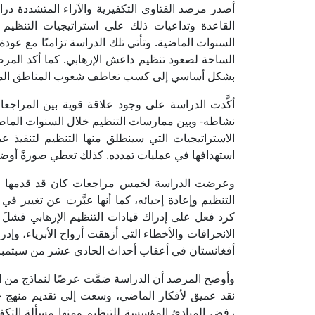
أصدر مرصد الفتاوى التكفيرية والآراء المتشددة درا
القاعدة وتداعيات ذلك على استراتيجيات التنظيم ف
السنوات الماضية. وتأتي تلك الدراسة تزامنًا مع عود
الساحة لصعود تنظيم داعش الإرهابي. كما أكد المرصد
بشكل أساسي إلى كسب تعاطف شعوب المناطق المأزو
أكَّدت الدراسة على وجود علاقة قوية بين المراجعات
نشاطه- وبين ممارسات التنظيم خلال السنوات الماض
الاستراتيجيات التي سينطلق منها التنظيم لتنفيذ ع
استهدافها في عمليات تمدده. كذلك تعطي صورةً أوضح
وعرضت الدراسة لخمس مراجعات كان قد قدمها قيادا
التنظيم وإعادة إحيائه، كما أنها عبَّرت عن تغيير 
كرد فعل على إدراك قيادات التنظيم الإرهابي فشل
الانحرافات والأخطاء التي أزهقت أرواح الأبرياء، وإ
أفغانستان في أعقاب أحداث الحادي عشر من سبتمبر
وأوضح المرصد أن الدراسة ضمَّت عرضًا لنماذج من 
نقد عميق لأفكار الماضي، وسعت إلى تقديم منهج
رفض المبادئ المؤسسة للتنظيم ومنها مسألة التكفي