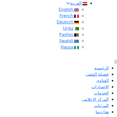
العربية
English
French
Deutsch
Urdu
Pashto
Swahili
Hausa
الرئيسية
فضيلة المفتى
الفتاوى
الإصدارات
الخدمات
المركز الإعلامى
المرئيات
هذا ديننا