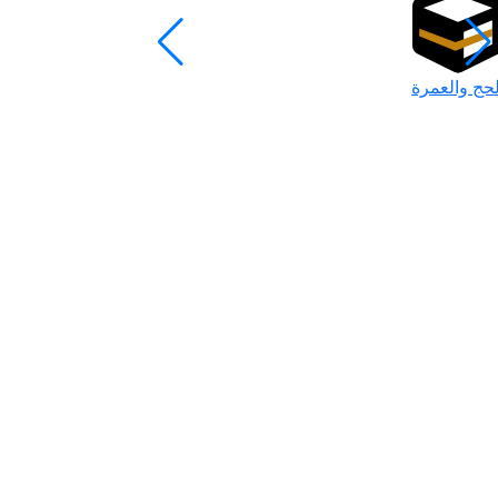
لحج والعمرة
رمضان