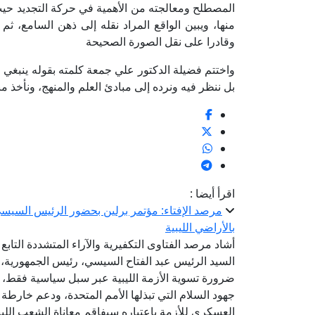
المصطلح ومعالجته من الأهمية في حركة التجديد حيث 
منها، ويبين الواقع المراد نقله إلى ذهن السامع، ث
وقادرا على نقل الصورة الصحيحة
واختتم فضيلة الدكتور علي جمعة كلمته بقوله ينبغي علي
بل ننظر فيه ونرده إلى مبادئ العلم والمنهج، ونأخذ 
اقرأ أيضا :
مرصد الإفتاء: مؤتمر برلين بحضور الرئيس السيسي ي
بالأراضي الليبية
أشاد مرصد الفتاوى التكفيرية والآراء المتشددة التابع
السيد الرئيس عبد الفتاح السيسي، رئيس الجمهورية، 
ضرورة تسوية الأزمة الليبية عبر سبل سياسية فقط، 
جهود السلام التي تبذلها الأمم المتحدة، ودعم خارطة 
العسكري للأزمة باعتباره سيفاقم معاناة الشعب اللي