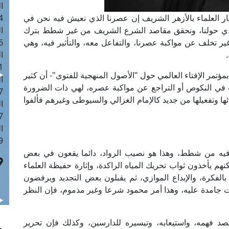
ا
ار العلماء بالأزهر الشريف إن عصرنا الذي نعيش فيه نحن في
 :42
الذي حولنا، ونحقق مقاصد الشرع الشريف من غير شطط بترك
ا
ر تخلف عن مواكبة عصرنا، والتفاعل معه، والتأثير فيه، وهي
 :18
ا
 : 1
ؤتمر الإفتاء العالمي حول "الأصول المنهجية للفتوى"- أن كثير
ا
ت في النكوص أو التراجع عن مواكبة عصره، لهي ذات الضرورة
7
ها وتفعيلها من جديد كالإمام الغزالي والسيوطى وغيرهم فألفوا
ا
: 43
ا
 :8
د فيه من شطط، وهذا هو نصيب الرواد، دائما يقعون في بعض
نهم يأخذون ثواب تحريك المياه الراكدة، وإثارة حفيظة العلماء
بالفكرة، والإبداع الموازي، ثم يقبلون بعض التجديد ويرفضون
ت جامدة عليه، وهذا أمر محمود شرعا وغير مذموم، فإن النظر
د فهمه، واستيعابه، وتيسيره للدارسين، وكذلك فإن تحرير