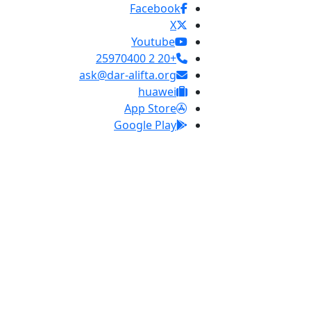
Facebook
X
Youtube
+20 2 25970400
ask@dar-alifta.org
huawei
App Store
Google Play