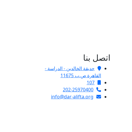
اتصل بنا
حديقة الخالدين - الدراسة -
القاهرة ص.ب 11675
107
202-25970400
info@dar-alifta.org