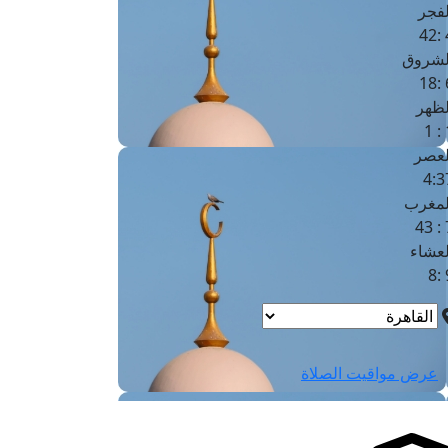
لفجر
4
لشروق
6
لظهر
1
لعصر
4:3
لمغرب
7 
لعشاء
9
عرض مواقيت الصلاة