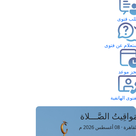
ب فتوى
تعلام عن فتوى
ز موعد
فتوى الهاتفية
َواقِيتُ الصَّـــلاة
اهرة · 08 أغسطس 2026 م