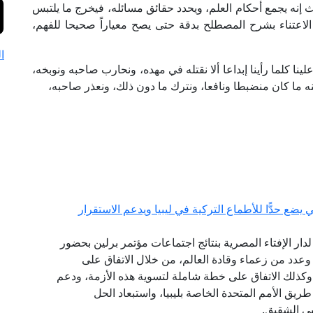
إنه يجمع أحكام العلم، ويحدد حقائق مسائله، فيخرج ما يلتبس
م الاعتناء بشرح المصطلح بدقة حتى يصح معياراً صحيحا للفهم،
ا
نا كلما رأينا إبداعا ألا نقتله في مهده، ونحارب صاحبه ونوبخه،
منه ما كان منضبطا ونافعا، ونترك ما دون ذلك، ونعذر صاحبه،
ضع حدًّا للأطماع التركية في ليبيا ويدعم الاستقرار
 لدار الإفتاء المصرية بنتائج اجتماعات مؤتمر برلين بحضور
وعدد من زعماء وقادة العالم، من خلال الاتفاق على
وكذلك الاتفاق على خطة شاملة لتسوية هذه الأزمة، ودعم
طريق الأمم المتحدة الخاصة بليبيا، واستبعاد الحل
بي الشقيق.