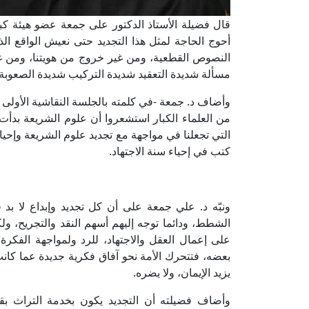
قال فضيلة الأستاذ الدكتور على جمعة عضو هيئة كب
أحوج الحاجة لمثل هذا التجديد حتى نعيش الواقع 
النصوص القطعية، ومن غير خروج من هويتنا، ومن غي
مسألة شديدة التعقيد شديدة التركيب شديدة الصعوبة.
وأضاف د. جمعة -في كلمته بالجلسة النقاشية الأولى بم
من العلماء الكبار استشعروا أن علوم الشريعة بدأ
التي تجعلنا في مواجهة مع تجديد علوم الشريعة وإحيائ
كتب في إحياء سنة الاجتهاد.
ونبّه د. علي جمعة على أن كل تجديد وإبداع لا ب
الشطط، ودائما توجه إليهم أسهم النقد والتجريح، ولك
على إعمال العقل والاجتهاد، للرد ولمواجهة الفكرة 
بعضه، فتتحرك الأمة نحو آفاق فكرية جديدة عما كان
يزيد الإيمان، ولا يضره.
وأضاف فضيلته أن التجديد يكون بخدمة التراث بقص