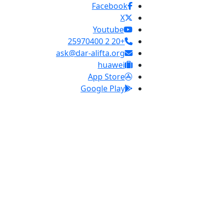
Facebook
X
Youtube
+20 2 25970400
ask@dar-alifta.org
huawei
App Store
Google Play