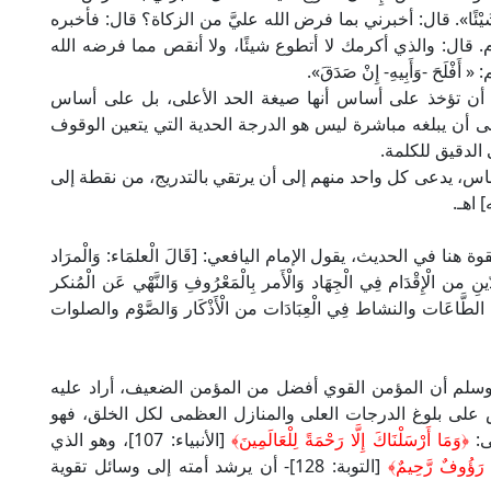
ّعَ شَيْئًا». قال: أخبرني بما فرض الله عليَّ من الزكاة؟ قال: فأخبره
 قال: والذي أكرمك لا أتطوع شيئًا، ولا أنقص مما فرضه الله
َحَ -وَأَبِيهِ- إِنْ صَدَقَ».
ى أن تؤخذ على أساس أنها صيغة الحد الأعلى، بل على أساس
ى أن يبلغه مباشرة ليس هو الدرجة الحدية التي يتعين الوقوف
 الدقيق للكلمة.
ناس، يدعى كل واحد منهم إلى أن يرتقي بالتدريج، من نقطة إلى
 اهـ.
ا في الحديث، يقول الإمام اليافعي: [قَالَ الْعلمَاء: وَالْمرَاد
لدّينِ من الْإِقْدَام فِي الْجِهَاد وَالْأَمر بِالْمَعْرُوفِ وَالنَّهْي عَن الْمُنكر
ي الطَّاعَات والنشاط فِي الْعِبَادَات من الْأَذْكَار وَالصَّوْم والصلوات
ه وسلم أن المؤمن القوي أفضل من المؤمن الضعيف، أراد عليه
لى بلوغ الدرجات العلى والمنازل العظمى لكل الخلق، فهو
ى:
﴿وَمَا أَرْسَلْنَاكَ إِلَّا رَحْمَةً لِلْعَالَمِينَ﴾
[الأنبياء: 107]، وهو الذي
نَ رَؤُوفٌ رَّحِيمٌ﴾
[التوبة: 128]- أن يرشد أمته إلى وسائل تقوية