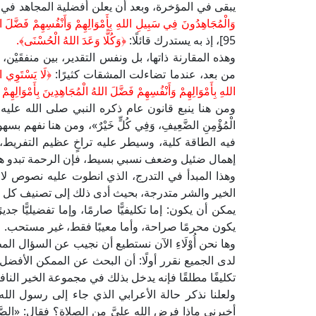
يبقى في المؤخرة، وبعد أن يعلن أفضلية المجاهد في 
وَالْمُجَاهِدُونَ فِي سَبِيلِ اللهِ بِأَمْوَالِهِمْ وَأَنْفُسِهِمْ فَضَّلَ ال
95]، إذ به يستدرك قائلًا:
﴿
وَكُلًّا وَعَدَ اللهُ الْحُسْنَى﴾.
وهذه المقارنة ذاتها، بل ونفس التقدير، بين منفقَيْن
من بعد، عندما تضاءلت المشقات كثيرًا:
﴿لَا يَسْتَوِي ا
اللهِ بِأَمْوَالِهِمْ وَأَنْفُسِهِمْ فَضَّلَ اللهُ الْمُجَاهِدِينَ بِأَمْوَالِهِم
ومن هنا ينبع قانون عام ذكره النبي صلى الله عليه وآله وسلم
الْمُؤْمِنِ الضَّعِيفِ، وَفِي كُلٍّ خَيْرٌ»، ومن هنا ن
فيه الطاقة كلية، وسيطر عليه تراخٍ عظيم التفريط، يك
إهمال ضئيل وضعف نسبي بسيط، فإن الرحمة تبدو هن
وهذا المبدأ في التدرج، الذي انطوت عليه نصوص لا
الخير والشر متدرجة، بحيث أدى ذلك إلى تصنيف كل من
يمكن أن يكون: إما تكليفيًّا صارمًا، وإما تفضيليًّا ج
يكون محرمًا صراحة، وأما معيبًا فقط، غير مستحب.
وها نحن أُوْلَاءِ الآن نستطيع أن نجيب عن السؤال 
لدى الجميع نقرر أولًا: أن البحث عن الممكن الأفضل
تكليفًا مطلقًا فإنه يدخل بذلك في مجموعة الخير النافل
ولعلنا نذكر حالة الأعرابي الذي جاء إلى رسول الله
أخبرني ماذا فرض الله عليَّ من الصلاة؟ فقال: «الصَّلَوَاتُ