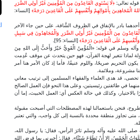
قوله تعالى:
﴿لَا يَسْتَوِي الْقَاعِدُونَ مِنَ الْمُؤْمِنِينَ غَيْرُ أُولِي الضَّرَرِ
لهُ الْمُجَاهِدِينَ بِأَمْوَالِهِمْ وَأَنْفُسِهِمْ عَلَى الْقَاعِدِينَ دَرَجَةً﴾
[النساء:
ا
، أحدهما بادر بالإنفاق في الظروف الشَّاقة، على حين جاء الآخر
لْقَاعِدُونَ مِنَ الْمُؤْمِنِينَ غَيْرُ أُولِي الضَّرَرِ وَالْمُجَاهِدُونَ فِي سَبِيلِ
ْ وَأَنْفُسِهِمْ عَلَى الْقَاعِدِينَ دَرَجَةً﴾
[النساء: 95].
 في قوله: «الْمُؤْمِنُ الْقَوِيُّ خَيْرٌ وَأَحَبُّ إِلَى اللهِ مِنَ
فهم بسهولة لماذا تتغير لهجة القرآن، فهو حين يتحدث عن موقف عُدِمت
ون التحريم صريحًا، واللوم عنيفًا، فأما إذ كان الأمر هنا أمر
ا مشروعة، وملائمة.
 تحصى، قد هدى العلماء والفقهاء المسلمين إلى ترتيب معاني
هما في طائفتين رئيسيتين، وعلى هذا النحو فإن العمل الصالح
ديرًا بالاختيار، وكذلك في حالة العكس أي: العمل الخبيث، إما أن
المطروح، فنحن باستعمالنا لهذه المصطلحات التي أصبحت مقبولة
، متى تجاوز منطقة محددة بالنسبة إلى كل واجب، والتي تعتبر
ة.
 صلى الله عليه وآله وسلم ثائرَ الرأس، فقال: يا رسول الله،
 الْخَمْسُ، إِلا أَنْ تَطَوَّعَ شَيْئًا». فقال: أخبرني بما فرض الله