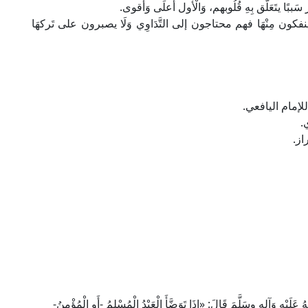
بًا يتَعَلَّق بِهِ قُلُوبهم، وَالْأول أَعلَى وَأقوى.
لَا ينفكون مِنْهَا فهم محتاجون إلى التَّدَاوِي وَلَا يصبرون على تَركهَا
لإمام اليافعي.
.
از.
هِ وَآله وسَلَّمَ قَالَ: «إِذَا تَوَضَّأَ الْعَبْدُ الْمُسْلِمُ -أَوِ الْمُؤْمِنُ-