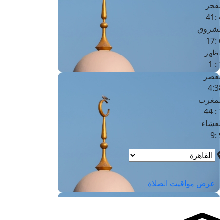
لفجر
4
لشروق
6
لظهر
1
لعصر
4:3
لمغرب
7 
لعشاء
9
عرض مواقيت الصلاة