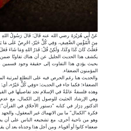
عَنْ أَبِي هُرَيْرَةَ رضي الله عنه قَالَ: قَالَ رَسُولُ اللهِ صَلَّى 
مِنَ الْمُؤْمِنِ الضَّعِيفِ، وَفِي كُلٍّ خَيْرٌ، احْرِصْ عَلَى مَا يَنْفَعُ
فَعَلْتُ كَانَ كَذَا وَكَذَا، وَلَكِنْ قُلْ: قَدَرُ اللهِ وَمَا شَاءَ فَع
يكشف هذا الحديث الجليل عن أن هناك تفاوتًا ضمن دا
بحيث يؤدي هذا التفاوت إلى حقيقة وجود قسمين من 
المؤمنون الضعفاء.
والحديث هنا رغم الحرص فيه على التطلع لمرتبة المؤمن
الضعفاء؛ فكما جاء في الحديث: «وَفِي كُلٍّ خَيْرٌ»، أي: أَصْلُ ال
وهذه فلسفةٌ عامَّةٌ في الإسلام نجد تفاصيلَها في ال
وهي الإرشاد الحثيث للوصول إلى الكمال، مع ع
الدكتور دِرَاز في كتابه "دستور الأخلاق في القرآ
فكرة "الكمال" ما بين الانهماك غير المعقول، والجهد
وهو من ناحية أخرى، مع تشجيعه الناس على أن يطلب
ضعفاء كانوا أو أقوياء. ومن أجل هذا وجدناه بعد أن ي