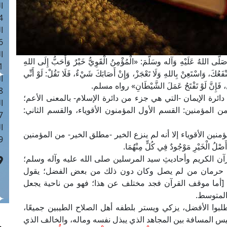
ا
 :41
ا
 :17
ا
اللهُ عَلَيْهِ وَآله وسَلَّمَ: «الْمُؤْمِنُ الْقَوِيُّ خَيْرٌ وَأَحَبُّ إِلَى اللهِ
 : 1
كَ، وَاسْتَعِنْ بِاللهِ وَلَا تَعْجَزْ، وَإِنْ أَصَابَكَ شَيْءٌ، فَلَا تَقُلْ: لَوْ أَنِّي
ا
َلَ، فَإِنَّ لَوْ تَفْتَحُ عَمَلَ الشَّيْطَانِ» رواه مسلم.
8
ئرة الإيمان -التي هي جزء من دائرة الإسلام- بالمعنى الأعم؛
ا
المؤمنين: القسم الأول المؤمنون الأقوياء، والقسم الثاني:
: 44
ا
ين الأقوياء إلا أنه لم ينزع الخير -مطلق الخير- من المؤمنين
 :9
ْخَيْرِ مَوْجُودٌ فِي كُلٍّ مِنْهُمَا.
قرآن الكريم وأحاديثِ سيد المرسلين صلى الله عليه وآله وسلم؛
دم حرمان من لم يصل وكان دون ذلك من بعض الفضل؛ يقول
ن": [أما موقف القرآن فجد مختلف عن هذا؛ فهو من ناحية يجعل
 المتوسط.
وا الأفضل، يزكي ويستر بلطفه أهل الصلاح الطيبين جميعًا،
قيس المسافة بين المجاهد الذي يبذل نفسه وماله، والخالف الذي