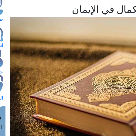
كمال في الإيمان
طل
اس
حج
ال
م
الق