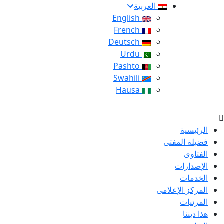
العربية
English
French
Deutsch
Urdu
Pashto
Swahili
Hausa
الرئيسية
فضيلة المفتى
الفتاوى
الإصدارات
الخدمات
المركز الإعلامى
المرئيات
هذا ديننا