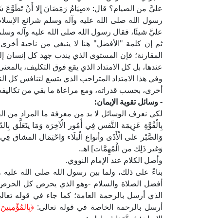
عليَّ من الصيام؟ قال: «صِيَامُ رَمَضَانَ إِلا أَنْ تَطَوَ
رسول الله صلى الله عليه وآله وسلم شرائع الإسلام.
عليَّ شيئًا، فقال رسول الله صلى الله عليه وآله وسلم: « أَفْل
ثم إن كلمة "الأفضل" هنا لا ينبغي من ناحية أخر
المقارنة؛ فإن المستوى الذي يندب جهد كل إنسان إل
عندها، بل كل الامتداد الذي يقع فوق التكليف، بالمعنى
وفي هذا الامتداد المتراحب الذي يتسع لتنافس كل ال
أخرى، بحسب قدراته، ومع مراعاة ما بقي من تكاليفه]
- وسائل تقوية الإيمان:
لكي نعرف الوسائل لا بد من معرفة ما المراد من القوة هن
بِالْقُوَّةِ عَزِيمَة النَّفس فِي أُمُور الْآخِرَة وَمَا يتَعَلَّق بِا
وَالصَّبْر على الْأَذَى وأنواع الْبلَاء وَاحْتِمَال المشاق فِ
وَغير ذَلِك من الْمُهِمَّات] اهـ.
وأصل الكلام عند الإمام النووي.
بناءً على ذلك، ولما بين رسول الله صلى الله علي
أفضل الصلاة والسلام -وهو الذي يحرص كل الحرص ع
الذي أرسل بالرحمة العامة؛ كما جاء في قوله تعال
أرسل بالرحمة الخاصة في قوله تعالى:
﴿بِالمُؤْمِنِي