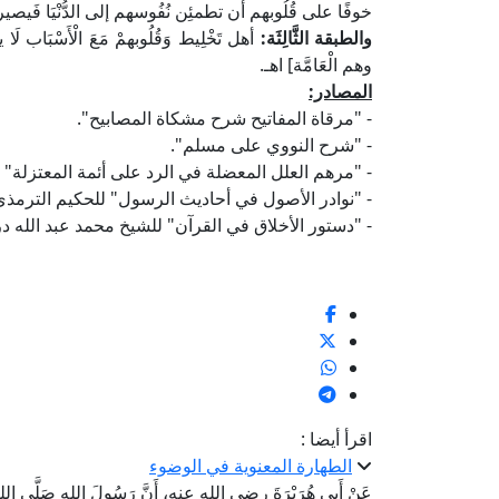
خوفًا على قُلُوبهم أَن تطمئِن نُفُوسهم إلى الدُّنْيَا فَيصير سَب
والطبقة الثَّالِثَة:
أهل تَخْلِيط وَقُلُوبهمْ مَعَ الْأَسْبَاب 
وهم الْعَامَّة] اهـ.
المصادر:
- "مرقاة المفاتيح شرح مشكاة المصابيح".
- "شرح النووي على مسلم".
- "مرهم العلل المعضلة في الرد على أئمة المعتزلة" ل
- "نوادر الأصول في أحاديث الرسول" للحكيم الترمذي
- "دستور الأخلاق في القرآن" للشيخ محمد عبد الله در
اقرأ أيضا :
الطهارة المعنوية في الوضوء
عَنْ أَبِي هُرَيْرَةَ رضي الله عنه، أَنَّ رَسُولَ اللهِ صَلَّى اللهُ عَلَيْ