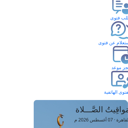
ب فتوى
تعلام عن فتوى
ز موعد
فتوى الهاتفية
َواقِيتُ الصَّـــلاة
اهرة · 07 أغسطس 2026 م