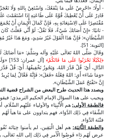
الإيمان؛ فعدَّدَها فيما يلي:
- أولًا: «احْرِصْ عَلَى مَا يَنْفَعُكَ، وَاسْتَعِنْ بِاللهِ وَلَا تَعْجَزْ»
قَادِرٌ عَلَى أَنْ يُعْطِيكَ قُوَّةً عَلَى طَاعَتِهِ إِذَا اسْتَقَمْتَ عَلَى اس
مُقْتَصِرًا عَلَى الِاسْتِعَانَةِ بِهِ، فَإِنَّ كَمَالَ الْإِيمَانِ أَنْ يُجْمَعَ بَ
- ثانيًا: «إِنْ أَصَابَكَ شَيْءٌ، فَلَا تَقُلْ: لَوْ أَنِّي فَعَلْتُ كَانَ ك
الشَّيْطَانِ»: فَإِنَّ هَذَا الْقَوْلَ غَيْرُ سَدِيدٍ، وَمَعَ هَذَا غَيْرُ مُفِي
[التوبة: 51].
وَقَالَ صَلَّى اللهُ تَعَالَى عَلَيْهِ وَآله وسَلَّمَ: «مَا أَصَابَكَ لَمْ
﴿لِكَيْلَا تَحْزَنُوا عَلَى مَا فَاتَكُمْ﴾
[آل عمران
الدَّالِ، أَيْ: قُلْ قَدَّرَ اللهُ، وَيَجُوزُ تَخْفِيفُهَا. أَيْ: قُلْ قَدَّ
«وَمَا شَاءَ» أَيِ: اللهُ فِعْلَهُ «فَعَلَ»: فَإِنَّهُ فَعَّالٌ لِمَا يُرِيدُ وَ
إِنَّ «تَفْتَحُ عَمَلَ الشَّيْطَانِ».
وبصدد هذا الحديث طرح البعض من الشراح قضية التدا
ويجيب على هذا السؤال الإمام الحكيم الترمذي؛ فيقول: [الن
فالطبقة الأولى:
هم الْأَنْبِيَاء والأولياء عَلَيْهِم السَّلَ
الشِّفَاء فِي ذَلِك الدَّوَاء، فهم يتداوون على مَا هيأ لَهُم من
فتْنَة الدَّوَاء.
والطبقة الثَّانِيَة:
هم أهل الْيَقِين، لم يأمنوا خِيَانَة نُفُ
عرض لَهُم دَاء فَوضُوا الْأَمر فِي ذَلِك إلى الله تَعَالَى، 