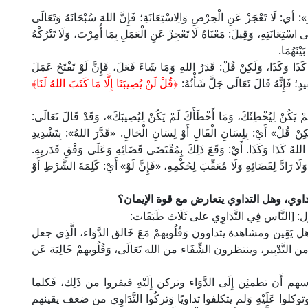
: أي: لَا تَعْجَزْ عَنِ الْحِرْصِ وَالِاسْتِعَانَةِ؛ فَإِنَّ اللهَ سُبْحَانَهُ وَتَعَالَى
ْتِعَانَتِهِ، وَقِيلَ: مَعْنَاهُ لَا تَعْجِزْ عَنِ الْعَمَلِ بِمَا أُمِرْتَ، وَلَا تَتْرُكْهُ
يْنَهُمَا.
َذَا وَكَذَا، وَلَكِنْ قُلْ: قَدَرُ اللهِ وَمَا شَاءَ فَعَلَ، فَإِنَّ لَوْ تَفْتَحُ عَمَلَ
دٍ؛ فَإِنَّهُ قَالَ تَعَالَى جَلَّ شَأْنُهُ:
﴿قُلْ لَنْ يُصِيبَنَا إِلَّا مَا كَتَبَ اللهُ لَنَا﴾
 يَكُنْ لِيُخْطِئَكَ، وَمَا أَخْطَأَكَ لَمْ يَكُنْ لِيُصِيبَكَ»، وَقَدْ قَالَ تَعَالَى:
: 153] «وَلَكِنْ قُلْ» أَيْ: بِلِسَانِ الْقَالِ أَوْ لِسَانِ الْحَالِ. «قَدَّرَ اللهُ»: بِتَشْدِيدِ
رَ اللهُ كَذَا وَكَذَا. أَيْ: وَقَعَ ذَلِكَ بِمُقْتَضَى قَضَائِهِ وَعَلَى وَفْقِ قَدَريِهِ.
لَا رَادَّ لِقَضَائِهِ وَلَا مُعَقِّبَ لِحُكْمِهِ، «فَإِنَّ لَوْ» أَيْ: كَلِمَةَ الشَّرْطِ أَوْ
وي، وهل التداوي يتعارض مع قوة الإيمان؟
َّاس فِي التَّدَاوِي على ثَلَاث طَبَقَات:
ام، أهل يَقِين ومشاهدة يتداوون وَقُلُوبهمْ مَعَ خَالق الدَّوَاء، الَّذِي جعل
 التَّدْبِير، وينتظرون الشِّفَاء من الله تَعَالَى، وَقُلُوبهمْ خَالِيَة عَن
وسهم أَن تطمئِن إِلَى الدَّوَاء وتركن إِلَيْهِ فيفروا من ذَلِك، فَكلما
وتوكلوا عَلَيْهِ وَلم يتكلفوا تداويًا وَتركُوا التَّدَاوِي من ضعف يقينهم