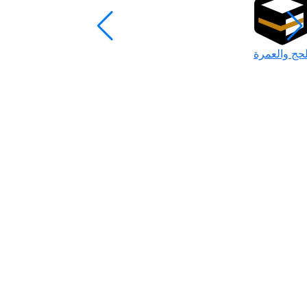
لحج والعمرة
رمضان