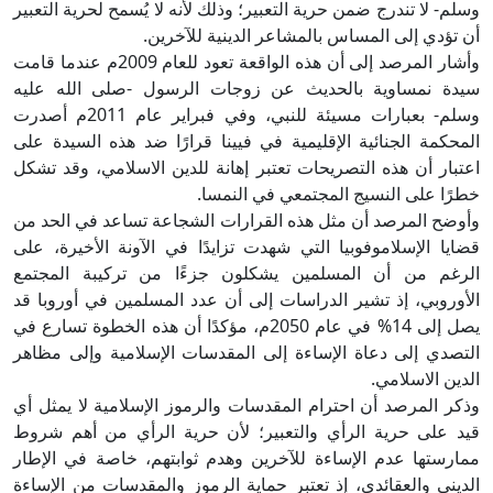
وسلم- لا تندرج ضمن حرية التعبير؛ وذلك لأنه لا يُسمح لحرية التعبير
أن تؤدي إلى المساس بالمشاعر الدينية للآخرين.
وأشار المرصد إلى أن هذه الواقعة تعود للعام 2009م عندما قامت
سيدة نمساوية بالحديث عن زوجات الرسول -صلى الله عليه
وسلم- بعبارات مسيئة للنبي، وفي فبراير عام 2011م أصدرت
المحكمة الجنائية الإقليمية في فيينا قرارًا ضد هذه السيدة على
اعتبار أن هذه التصريحات تعتبر إهانة للدين الاسلامي، وقد تشكل
خطرًا على النسيج المجتمعي في النمسا.
وأوضح المرصد أن مثل هذه القرارات الشجاعة تساعد في الحد من
قضايا الإسلاموفوبيا التي شهدت تزايدًا في الآونة الأخيرة، على
الرغم من أن المسلمين يشكلون جزءًا من تركيبة المجتمع
الأوروبي، إذ تشير الدراسات إلى أن عدد المسلمين في أوروبا قد
يصل إلى 14% في عام 2050م، مؤكدًا أن هذه الخطوة تسارع في
التصدي إلى دعاة الإساءة إلى المقدسات الإسلامية وإلى مظاهر
الدين الاسلامي.
وذكر المرصد أن احترام المقدسات والرموز الإسلامية لا يمثل أي
قيد على حرية الرأي والتعبير؛ لأن حرية الرأي من أهم شروط
ممارستها عدم الإساءة للآخرين وهدم ثوابتهم، خاصة في الإطار
الديني والعقائدي، إذ تعتبر حماية الرموز والمقدسات من الإساءة