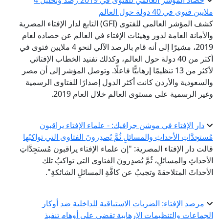
حصاد المؤشر العالمي للفتوى في 2019 رصد وتحليل 4
ملايين فتوى في 40 دولة حول العالم
كشف المؤشر العالمي للفتوى (GFI) التابع لدار الإفتاء المصرية
والأمانة العامة لدور وهيئات الإفتاء في العالم عن حصاده لعام
2019، مشيرًا إلى أنه قام بالرصد الآلي لنحو 4 ملايين فتوى في
أكثر من 40 دولة حول العالم، وكذلك تفنيد الخطاب الإفتائي
لأكثر من 13 تنظيمًا إرهابيًّا فاعلًا. وتوصل المؤشر إلى أن مصر
والسعودية والأردن كانت أكثر الدول إصدارًا للفتاوى الرسمية
وغير الرسمية على مستوى العالم خلال العام 2019.
دار الإفتاء في موشن جرافيك: - علماء الإفتاء يراقبون
مُستجِدَّاتِ الأحداثِ والمسائلِ ثُمَّ يُصدِرونَ الفتاوى التي تواكبُها
قالت دار الإفتاء المصرية: "إن علماء الإفتاء يراقبون مُستجِدَّاتِ
الأحداثِ والمسائلِ، ثُمَّ يُصدِرونَ الفتاوى التي تواكبُ تلك
الأحداثَ المتلاحقةَ وتجيبُ عن كافَّةِ المسائلِ الشائكةِ".
مرصد الإفتاء: الضربات الاستباقية للداخلية ضد أوكار
الجماعات والتنظيمات الإرهابية تقضي على أوهام تنفيذ