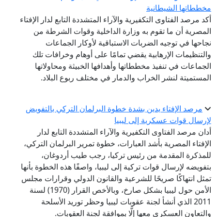
مخططاتها الشيطانية
أكد مرصد الفتاوى التكفيرية والآراء المتشددة التابع لدار الإفتاء
المصرية أن ما تقوم به وزارة الداخلية وقوات الشرطة من
نجاحها في توجيه الضربات الاستباقية لأوكار الجماعات
والتنظيمات الإرهابية يقضي تمامًا على أوهام وخرافات تلك
الجماعات في تنفيذ مخططاتها وأهدافها الخبيثة ومحاولاتها
المستميتة لنشر الخراب والدمار في مختلف ربوع البلاد.
مرصد الإفتاء يدين بشدة خطوة البرلمان التركي بالتفويض
لإرسال قوات عسكرية إلى ليبيا
أدان مرصد الفتاوى التكفيرية والآراء المتشددة التابع لدار
الإفتاء المصرية بأشد العبارات، خطوة تمرير البرلمان التركي،
للمذكرة المقدمة من رئيس تركيا، رجب طيب أردوغان،
بتفويضه لإرسال قوات تركية إلى ليبيا، واصفًا هذه الخطوة بأنها
تمثل انتهاكًا صريحًا للشرعية والقانون الدولي وقرارات مجلس
الأمن حول ليبيا بشكل صارخ، وبالأخص القرار (1970) لسنة
2011 الذي أنشأ لجنة عقوبات ليبيا وحظر توريد الأسلحة
والتعاون العسكري معها إلَّا بموافقة لجنة العقوبات.