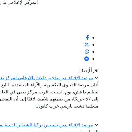
المركز الإعلامي بدار الإفتا
اقرأ أيضا :
مرصد الإفتاء يدين تفجير داعش الإرهابي لمركز تعل
أدان مرصد الفتاوى التكفيرية والآراء المتشددة التابع ل
إلى 57 جريحًا، من ضمنهم تلاميذ، لافتًا إلى أن 
منطقة دشت بارشي غرب كابول.
مرصد الإفتاء يدين تسييس تركيا للشعائر الدينية ب
السياسية