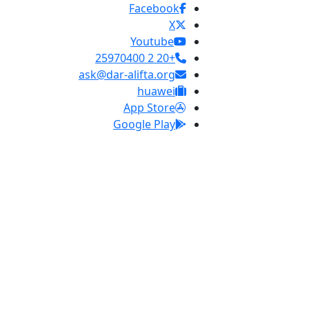
Facebook
X
Youtube
+20 2 25970400
ask@dar-alifta.org
huawei
App Store
Google Play