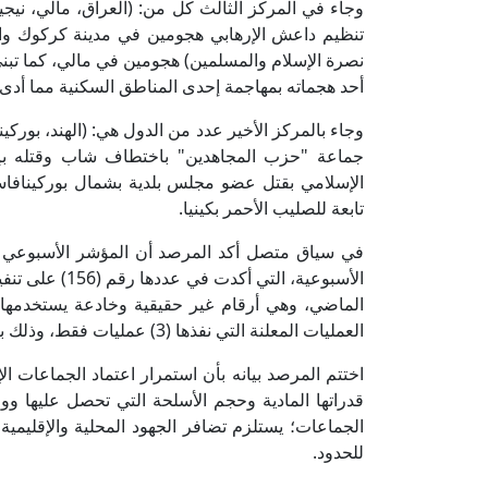
وجاء في المركز الثالث كل من: (العراق، مالي، نيجي
تنظيم داعش الإرهابي هجومين في مدينة كركوك والأن
نصرة الإسلام والمسلمين) هجومين في مالي، كما تبن
أحد هجماته بمهاجمة إحدى المناطق السكنية مما أدى إلى مقتل 
وجاء بالمركز الأخير عدد من الدول هي: (الهند، بوركين
جماعة "حزب المجاهدين" باختطاف شاب وقتله بإق
الإسلامي بقتل عضو مجلس بلدية بشمال بوركينافاسو
تابعة للصليب الأحمر بكينيا.
في سياق متصل أكد المرصد أن المؤشر الأسبوعي 
الماضي، وهي أرقام غير حقيقية وخادعة يستخدمها ال
العمليات المعلنة التي نفذها (3) عمليات فقط، وذلك بعد التقصي والبحث وتتبع تلك العمليات من قِبل المرصد.
اختتم المرصد بيانه بأن استمرار اعتماد الجماعات ال
قدراتها المادية وحجم الأسلحة التي تحصل عليها وو
الجماعات؛ يستلزم تضافر الجهود المحلية والإقليمية
للحدود.