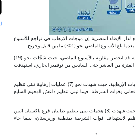
ا
بع لدار الإفتاء المصرية إن موجات الإرهاب في تراجع للأسبوع
وكشف المؤشر الأسبوعي أن عدد العمليات الإرهابية قد انحصر مقارنة بالأسبوع الماضي، حيث سُجِّلت نحو (19)
لال الفترة من العاشر حتى السادس من نوفمبر الجاري، استهدفت
وتصدرت أفغانستان قائمة الدول الأكثر تعرضًا للعمليات الإرهابية، حيث شهدت نحو (7) عمليات إرهابية تبنى تنظيم
فغاني وقوات الشرطة، فيما تبنى تنظيم داعش الهجوم السابع
واحتلت باكستان المركز الثاني على قائمة المؤشر، حيث شهدت (3) هجمات تبنى تنظيم طالبان فرع باكستان اثنين
لتنظيم لاستهداف قوات الشرطة بمنطقة وزيرستان، بينما جاء