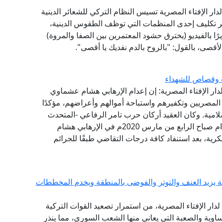
لدار الإفتاء المصرية تسيس النظام التركي للشعائر الدينية
ر تكليف إحدى المنظمات التي توظف الطقوس الدينية،
ًا بالفيديو (يخترق حشود المعتمرين بين الصفا والمروة)
أقصى، بالقول: "بالروح بالدم نفديك يا أقصى".
ب وقصاص للشهداء
لدار الإفتاء المصرية: إن إعدام الإرهابي هشام عشماوي
المصريين وتكفيرهم واستباحة أموالهم وأعراضهم، مؤكدًا
ية. وكان العقيد أركان حرب تامر الرفاعي -المتحدث
العسكري للقوات المسلحة- قد أعلن تنفيذ حكم الإعدام صباح الرابع من مارس 2020م في الإرهابي هشام
ة، بعد استنفاد كافة درجات التقاضي طبقًا للجرائم
ية يزيد العنف والتوتر والفوضى بالمنطقة ويخدم المخططات
ع لدار الإفتاء المصرية، من استمرار تصعيد القوات التركية
اوية والصعبة التي يعاني منها الشعب السوري، مما ينذر