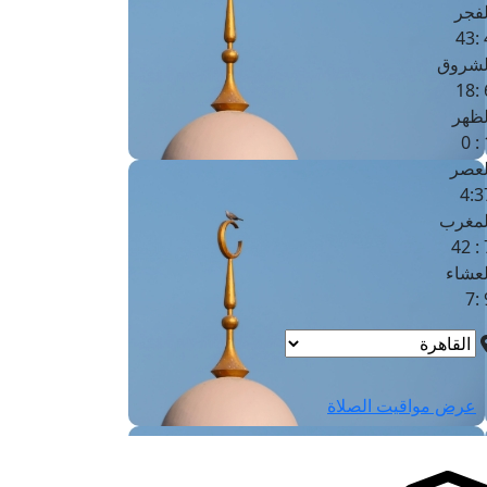
لفجر
4
لشروق
6
لظهر
1
لعصر
4:3
لمغرب
7 
لعشاء
9
عرض مواقيت الصلاة