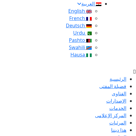
العربية
English
French
Deutsch
Urdu
Pashto
Swahili
Hausa
الرئيسية
فضيلة المفتى
الفتاوى
الإصدارات
الخدمات
المركز الإعلامى
المرئيات
هذا ديننا