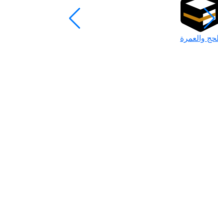
لحج والعمرة
رمضان