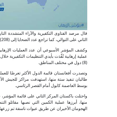
قال مرصد الفتاوى التكفيرية والآراء المتشددة التا
الثاني على التوالي، كما تراجع عدد الضحايا إلى (208) بعدما بلغ الأسبوع الماضي نحو (301) ما بين قتيل وجريح.
عملية إرهابية نُفِّذت بأيدي التنظيمات التكفيرية خ
(8) دول في مختلف المناطق.
طالبان تنفيذ ستة منها، استهدفت مراكز للجيش الأ
بوسط العاصمة كابول أمام القصر الرئاسي.
منها، أبرزها عملية الكمين التي نصبها مقاتلو ا
الهجومان الأخيران عن طريق عبوات ناسفة تم زرعها.