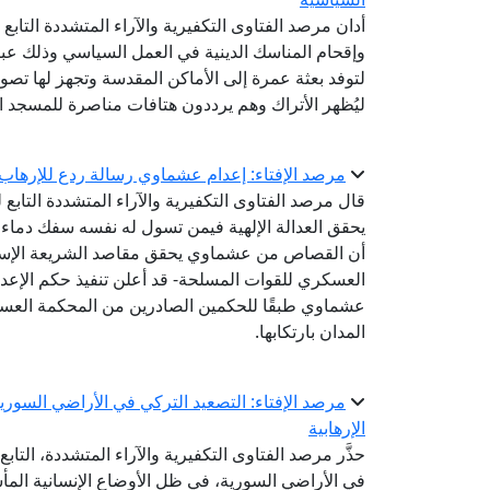
أدان مرصد الفتاوى التكفيرية والآراء المتشددة التابع 
وإقحام المناسك الدينية في العمل السياسي وذلك عب
لتوفد بعثة عمرة إلى الأماكن المقدسة وتجهز لها تصوير
ليُظهر الأتراك وهم يرددون هتافات مناصرة للمسجد ال
مرصد الإفتاء: إعدام عشماوي رسالة ردع للإرها
قال مرصد الفتاوى التكفيرية والآراء المتشددة التابع 
يحقق العدالة الإلهية فيمن تسول له نفسه سفك دماء 
أن القصاص من عشماوي يحقق مقاصد الشريعة الإسلام
عشماوي طبقًا للحكمين الصادرين من المحكمة العسكري
المدان بارتكابها.
مرصد الإفتاء: التصعيد التركي في الأراضي السور
الإرهابية
حذَّر مرصد الفتاوى التكفيرية والآراء المتشددة، التاب
في الأراضي السورية، في ظل الأوضاع الإنسانية المأس