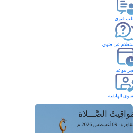
ب فتوى
تعلام عن فتوى
ز موعد
فتوى الهاتفية
َواقِيتُ الصَّـــلاة
اهرة · 09 أغسطس 2026 م