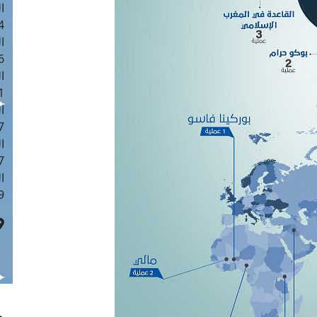
ا
 :43
ا
 :18
ا
 : 0
ا
7
ا
: 42
ا
 :7