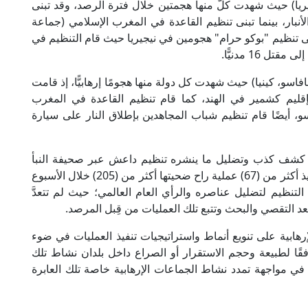
ريا) حيث شهدت كلٌّ منها هجمتين خلال فترة الرصد، وقد تبنى
بار، بينما تبنى تنظيم القاعدة في المغرب الإسلامي (جماعة
ى تنظيم "بوكو حرام" هجومين في نيجيريا حيث قام التنظيم في
16 مدنيًّا.
افاسو، كينيا) حيث شهدت كل دولة منها هجومًا إرهابيًّا، إذ قامت
ليم كشمير في الهند، كما قام تنظيم القاعدة في المغرب
، أيضًا قام تنظيم شباب المجاهدين بإطلاق النار على سيارة
كشف كذب وتضليل ما ينشره تنظيم داعش عبر صحيفة النبأ
الأسبوعية، التي أكدت في عددها رقم (156) على تنفيذ أكثر من (67) عملية راح ضحيتها أكثر من (205) خلال الأسبوع
تنظيم لتضليل عناصره والرأي العام العالمي؛ حيث لم تتعدَّ
إرهابية على تنويع أنماط واستراتيجيات تنفيذ العمليات في ضوء
فقًا لطبيعة وحجم الاستقرار أو الصراع داخل بلدان نشاط تلك
 في مواجهة تمدد نشاط الجماعات الإرهابية خاصة تلك العابرة