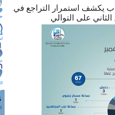
هاب يكشف استمرار التراجع في
 الثاني على التوالي
طل
اس
حج
ال
م
الق