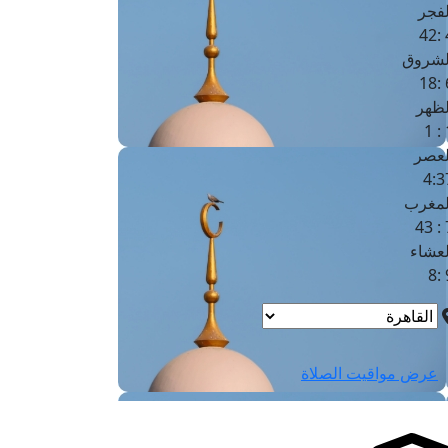
لفجر
4
لشروق
6
لظهر
1
لعصر
4:3
لمغرب
7 
لعشاء
9
عرض مواقيت الصلاة