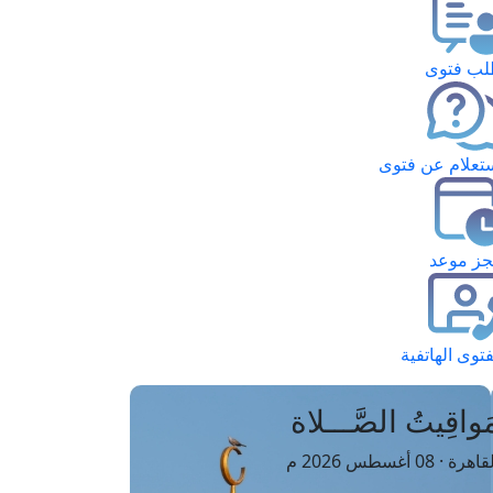
ب فتوى
تعلام عن فتوى
ز موعد
فتوى الهاتفية
َواقِيتُ الصَّـــلاة
اهرة · 08 أغسطس 2026 م