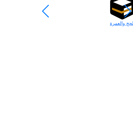
لحج والعمرة
رمضان