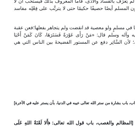
ن لم يُعرَف بالفساد والأذى، فأما المعروف بذلك فيستحب أن لا
ن المسلم أيضًا حصيفًا حكيمًا حتى لا يترتَّب على فِعْلِه مفاسد
قبيحًا في مسلمٍ ولو معصية قد انقضت ولم يتجاهر بفعلها؛فعن عقبة
لم قال: «مَنْ رَأَى عَوْرَةً فَسَتَرَهَا، كَانَ كَمَنْ أَحْيَا
لأن السَّاتِر دفع عن المستور الفضيحةَ بين الناس التي هي
ب، باب بشارة من ستر الله تعالى عيبه في الدنيا، بأن يستر عليه في الآخرة]
الم والغصب، باب قول الله تعالى: ﴿أَلا لَعْنَةُ اللهِ عَلَى