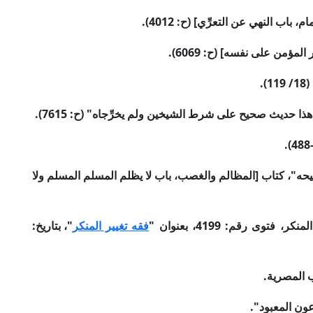
اب النهي عن التعرِّي] (ح: 4012).
ؤمن على نفسه] (ح: 6069).
)
.
 حديث صحيح على شرط الشيخين ولم يخرِّجاه" (ح: 7615).
"، كتاب [المظالم والغصب، باب لا يظلم المسلم المسلم ولا
المنكر
، فتوى رقم: 4199، بعنوان "
فقه تغيير المنكر
"، بتاريخ:
عون المعبود".