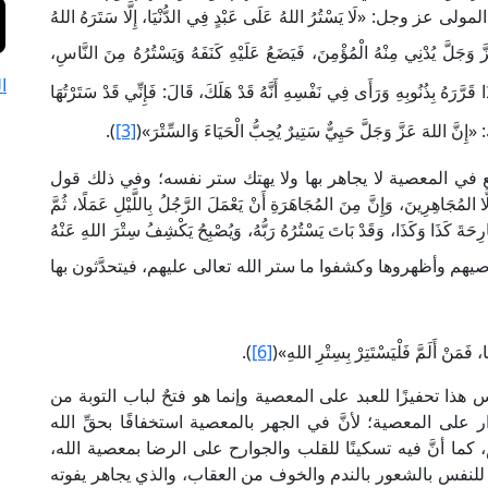
: «لَا يَسْتُرُ اللهُ عَلَى عَبْدٍ فِي الدُّنْيَا، إِلَّا سَتَرَهُ اللهُ
 يُدْنِي مِنْهُ الْمُؤْمِنَ، فَيَضَعُ عَلَيْهِ كَنَفَهُ وَيَسْتُرُهُ مِنَ النَّاسِ،
ا
َرَّرَهُ بِذُنُوبِهِ وَرَأَى فِي نَفْسِهِ أَنَّهُ قَدْ هَلَكَ، قَالَ: فَإِنِّي قَدْ سَتَرْتُهَا
َّ اللهَ عَزَّ وَجَلَّ حَيِيٌّ سَتِيرٌ يُحِبُّ الْحَيَاءَ وَالسِّتْرَ»(
[3]
).
وقع في المعصية لا يجاهر بها ولا يهتك ستر نفسه؛ وفي ذلك قول
ِرِينَ، وَإِنَّ مِنَ المُجَاهَرَةِ أَنْ يَعْمَلَ الرَّجُلُ بِاللَّيْلِ عَمَلًا، ثُمَّ
رِحَةَ كَذَا وَكَذَا، وَقَدْ بَاتَ يَسْتُرُهُ رَبُّهُ، وَيُصْبِحُ يَكْشِفُ سِتْرَ اللهِ عَنْهُ
يهم وأظهروها وكشفوا ما ستر الله تعالى عليهم، فيتحدَّثون بها
َمَنْ أَلَمَّ فَلْيَسْتَتِرْ بِسِتْرِ اللهِ»(
[6]
).
هذا تحفيزًا للعبد على المعصية وإنما هو فتحٌ لباب التوبة من
ر على المعصية؛ لأنَّ في الجهر بالمعصية استخفافًا بحقِّ الله
كما أنَّ فيه تسكينًا للقلب والجوارح على الرضا بمعصية الله،
 للنفس بالشعور بالندم والخوف من العقاب، والذي يجاهر يفوته