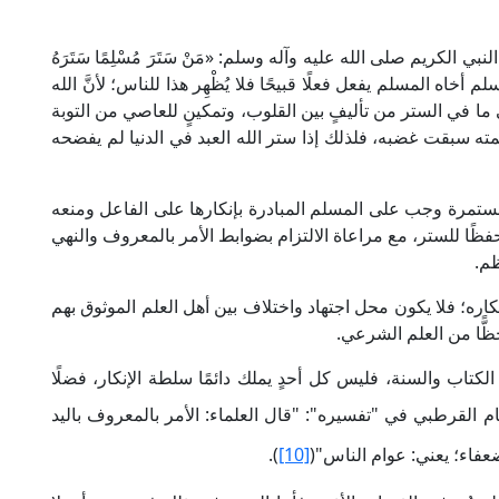
لكريم صلى الله عليه وآله وسلم: «مَنْ سَتَرَ مُسْلِمًا سَتَرَهُ
 أخاه المسلم يفعل فعلًا قبيحًا فلا يُظْهِر هذا للناس؛ لأنَّ الله
لى ما في الستر من تأليفٍ بين القلوب، وتمكينٍ للعاصي من التوبة
حمته سبقت غضبه، فلذلك إذا ستر الله العبد في الدنيا لم يفضحه
 مستمرة وجب على المسلم المبادرة بإنكارها على الفاعل ومنعه
 حفظًا للستر، مع مراعاة الالتزام بضوابط الأمر بالمعروف والنهي
ظم.
 إنكاره؛ فلا يكون محل اجتهاد واختلاف بين أهل العلم الموثوق بهم
ظًّا من العلم الشرعي.
الكتاب والسنة، فليس كل أحدٍ يملك دائمًا سلطة الإنكار، فضلًا
مام القرطبي في "تفسيره": "قال العلماء: الأمر بالمعروف باليد
عفاء؛ يعني: عوام الناس"(
[10]
).