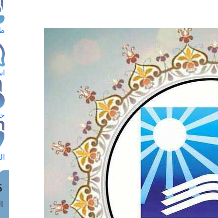
طل
اس
حج
ال
م
الق