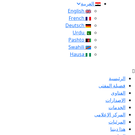
العربية
English
French
Deutsch
Urdu
Pashto
Swahili
Hausa
الرئيسية
فضيلة المفتى
الفتاوى
الإصدارات
الخدمات
المركز الإعلامى
المرئيات
هذا ديننا