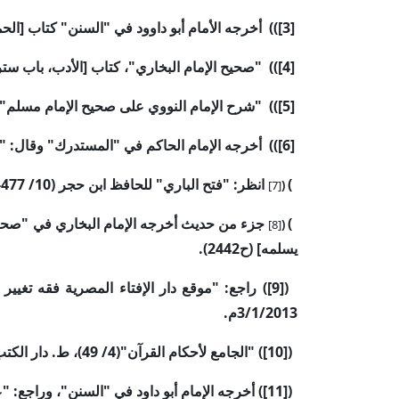
[3]
(
)
أخرجه الأمام أبو داوود في "السنن" كتاب [الحمام، ب
[4]
(
)
"صحيح الإمام البخاري"، كتاب [الأدب، باب ستر الم
[5]
(
)
"شرح الإمام النووي على صحيح الإمام مسلم" (18/ 119
[6]
(
)
أخرجه الإمام الحاكم في "المستدرك" وقال: "هذا
(
انظر: "فتح الباري" للحافظ ابن حجر (10/ 477-488).
[7]
)
(
جزء من حديث أخرجه الإمام البخاري في "صحيحه
[8]
)
يسلمه] (ح2442).
)
[9]
(
راجع: "موقع دار الإفتاء المصرية فقه تغيير 
3/1/2013م.
)
[10]
(
"الجامع لأحكام القرآن"(4/ 49)، ط. دار الكتب المصرية.
)
[11]
(
أخرجه الإمام أبو داود في "السنن"، وراجع: "