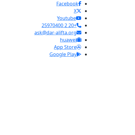
Facebook
X
Youtube
+20 2 25970400
ask@dar-alifta.org
huawei
App Store
Google Play