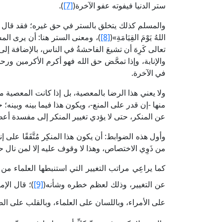
ستر الدنيا فيفوته عفو الآخرة(
[7]
).
والمسلم كذلك يتخلق بالستر في حق غيره؛ فقد قال النبي ا
اللهُ يَوْمَ القِيَامَةِ»(
[8]
)، ومعنى الستر هنا: أن يرى المسلم
تعالى كَرِهَ أن تشيعَ الفاحشةُ في الناس، بالإضافة إ
والإنابة، وإذا تمحَّض حق الله فهو أكرم الأكرمين ور
في الآخرة.
ولا يعني هذا الرضا بالمعصية، بل إذا كانت المعصية
منها -إن قدر على المنع-، ويكون هذا فيما بينه وبينه؛
عن المنكر، حتى لا يؤدي تغيير المنكر إلى مفسدة أع
وأول هذه الضوابط: أن يكون هذا المنكِر مُتَّفَقًا على
من ذَوِي الاختصاص، وهذا لا وقوف عليه إلا لمن نال ح
كما يراعِي مراتب التغيير التي استنبطها العلماء من 
عن التغيير، وذلك لعظم خطره وشأنه(
[9]
)؛ قال الإ
على الأمراء، وباللسان على العلماء، وبالقلب على الض