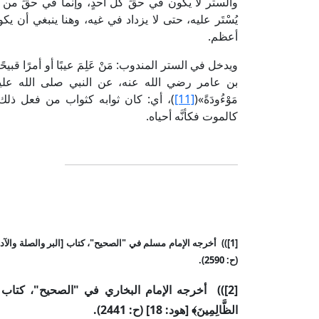
والستر لا يكون في حقِّ كلِّ أحدٍ، وإنما في حقِّ م
يُسْتَر عليه، حتى لا يزداد في غيه، وهنا ينبغي أن يكو
أعظم.
ويدخل في الستر المندوب: مَنْ عَلِمَ عيبًا أو أمرًا 
بن عامر رضي الله عنه، عن النبي صلى الله عليه وآله وس
مَوْءُودَةً»(
[11]
)، أي: كان ثوابه كثواب من فعل ذلك؛ 
كالموت فكأنَّه أحياه.
[1]
(
) أخرجه الإمام مسلم في "الصحيح"، كتاب [البر والصلة والآدا
(ح: 2590).
[2]
(
)
أخرجه الإمام البخاري في "الصحيح"، كتاب [المظ
الظَّالِمِينَ﴾ [هود: 18] (ح: 2441).