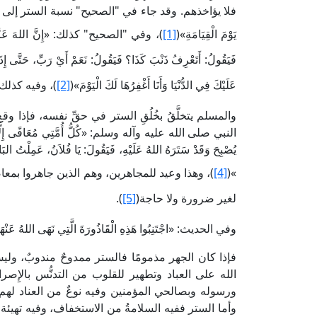
فلا يؤاخذهم. وقد جاء في "الصحيح" نسبة الستر إلى المولى عز وجل
يَوْمَ الْقِيَامَةِ»(
[1]
)، وفي "الصحيح" كذلك: «إِنَّ اللهَ عَزَّ وَجَلَّ
فَيَقُولُ: أَتَعْرِفُ ذَنْبَ كَذَا؟ فَيَقُولُ: نَعَمْ أَيْ رَبِّ، حَتَّى إِذَا ق
عَلَيْكَ فِي الدُّنْيَا وَأَنَا أَغْفِرُهَا لَكَ الْيَوْمَ»(
[2]
)، وفيه كذلك: «إِن
والمسلم يتخلَّقُ بخُلُقِ الستر في حقِّ نفسه، فإذا 
النبي صلى الله عليه وآله وسلم: «كُلُّ أُمَّتِي مُعَافًى إِلَّا المُجَاه
يُصْبِحَ وَقَدْ سَتَرَهُ اللهُ عَلَيْهِ، فَيَقُولَ: يَا فُلاَنُ، عَمِلْتُ البَا
»(
[4]
)، وهذا وعيد للمجاهرين، وهم الذين جاهروا بمعاص
لغير ضرورة ولا حاجة(
[5]
).
وفي الحديث: «اجْتَنِبُوا هَذِهِ الْقَاذُورَةَ الَّتِي نَهَى اللهُ عَنْهَا، ف
فإذا كان الجهر مذمومًا فالستر ممدوحٌ مندوبٌ، وليس 
الله على العباد وتطهير للقلوب من التدنُّس بالإِصرا
ورسوله وبصالحي المؤمنين وفيه نوعٌ من العناد لهم، 
وأما الستر ففيه السلامةُ من الاستخفاف، وفيه تهيئة