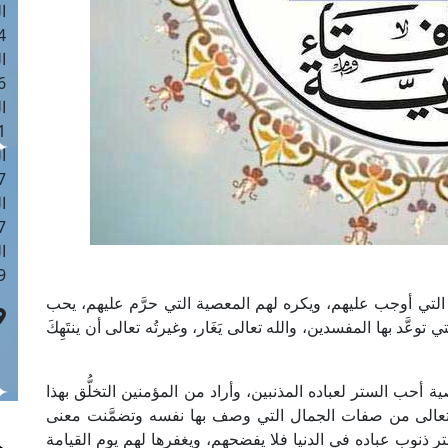
ا
 :42
ا
 :18
ا
 : 1
ا
7
ا
: 43
ا
 :8
 التي أوجب عليهم، ويكره لهم المعصية التي حرَّم عليهم، يحب
توعَّد بها المفسدين، والله تعالى يَغَار، وغيرتُه تعالى أن ينتَهِكَ
أحب الستر لعباده المذنبين، وأراد من المؤمنين التخلُّق بهذا
بحانه وتعالى من صفات الجمال التي وصف بها نفسه وتضمَّنت معنى
ستر ذنوب عباده في الدنيا فلا يفضحهم، ويغفرها لهم يوم القيامة