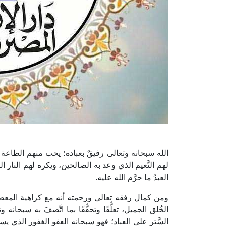
الله سبحانه وتعالى رفيقٌ بعباده؛ يحب منهم الطاعة
لهم النَّعيم الذي وعد به الصالحين، ويكره لهم النار التي 
العبدُ ما حرَّم الله عليه.
ومن كمال رفقه تعالى ورحمته أنه مع كراهية المعصية 
الخُلق الجميل، تعلُّقًا وتحقُّقًا بما اتَّصفَ به س
السَّتر على العباد؛ فهو سبحانه العفو الغفور الذي ي