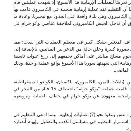
تعرضًا للعمليات الإرهابية هذا الأسبوع؛ إذ شهدت عمليتين قام
ام نتج عنهما مقتل 7 أشخاص، كما أن التنظيم نفذ عملية إرهابية ضخمة في الكاميرون قامت بها
لكاميرون وهي بلدة واقعة على الحدود مع نيجيريا، وعادة ما
بق أن تدخل الجيش الكاميروني لملاحقة عناصر بوكو حرام في
داف المدنيين بشكل كبير في معظم العمليات التي نفذت؛ مما
صورة كبيرة وخلق حالة من الذعر بين المدنيين، بالإضافة إلى
من هجوم مسلح مباشر على أماكن تجمعهم إلى زرع عبوات ناسفة
ابية التي شهدتها سوريا هذا الأسبوع بواقع عملية واحدة، وذلك
تايلاند، اليمن، الكاميرون، باكستان، الكونغو الديمقراطية،
النيجر) وقد شهدت كل دولة منها هجومًا إرهابيًّا، حيث قامت جماعة "بوكو حرام" باختطاف 15 فتاة من النيجر في
ظيم، وهي استراتيجية معهودة عن بوكو حرام في خطف الفتيات وترويعهم
ولفت المرصد النظر إلى أنه قد تم رصد قيام تنظيم داعش بتنفيذ نحو (7) عمليات إرهابية، بينما ادعى التنظيم في
ملية، الأمر الذي يؤكد استمرار التنظيم في مسلسل الكذب والتضليل وإيهام أنصاره
ة.