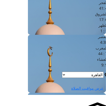
لفجر
4
لشروق
6
لظهر
1
لعصر
4:3
لمغرب
7 
لعشاء
9
عرض مواقيت الصلاة