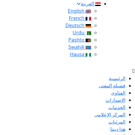
العربية
English
French
Deutsch
Urdu
Pashto
Swahili
Hausa
الرئيسية
فضيلة المفتى
الفتاوى
الإصدارات
الخدمات
المركز الإعلامى
المرئيات
هذا ديننا