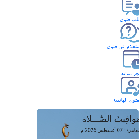
ب فتوى
تعلام عن فتوى
ز موعد
فتوى الهاتفية
َواقِيتُ الصَّـــلاة
اهرة · 07 أغسطس 2026 م