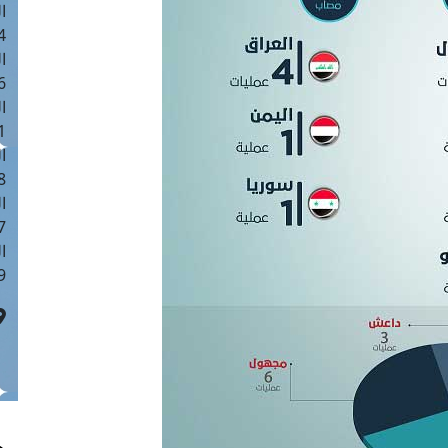
ا
 :41
ا
 :17
ا
 : 1
ا
8
ا
: 44
ا
 :9