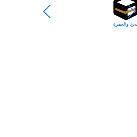
لحج والعمرة
رمضان