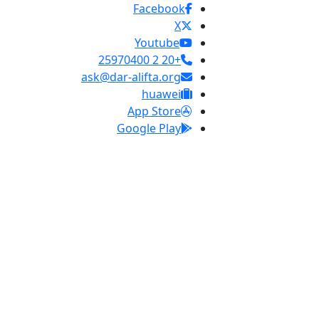
Facebook
X
Youtube
+20 2 25970400
ask@dar-alifta.org
huawei
App Store
Google Play