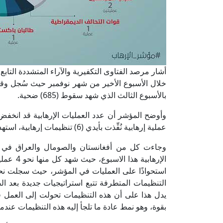
أشار مرصد الفتاوى التكفيرية والآراء المتشددة التابع
بالأسبوع الثالث الذي شهد سقوط (685) ضحية.
عملية إرهابية نُفِّذت بأيدي (6) تنظيمات إرهابية، استهدفت 11 دولة في مختلف المناطق حول العالم.
وجاءت كل من أفغانستان والصومال والعراق في الم
الإرهابي
التنظيمات المتطرفة تتبع استراتيجيات جديدة بعد 
يدل هذا على أن هذه التنظيمات تحولت إلى العمل ف
بقوة، وهو نمط عادة ما تلجأ إليه هذه التنظيمات عند