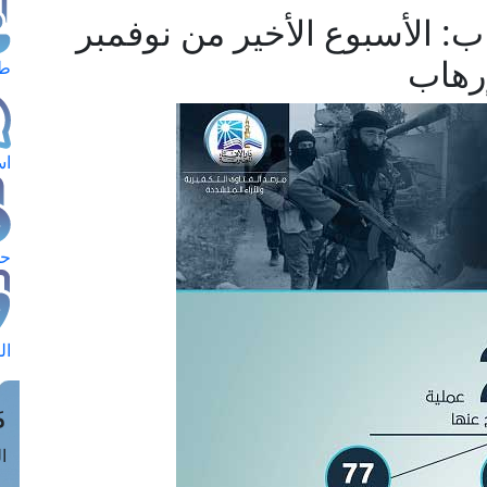
ب: الأسبوع الأخير من نوفمبر
إرهاب
طل
اس
حج
ال
م
الق