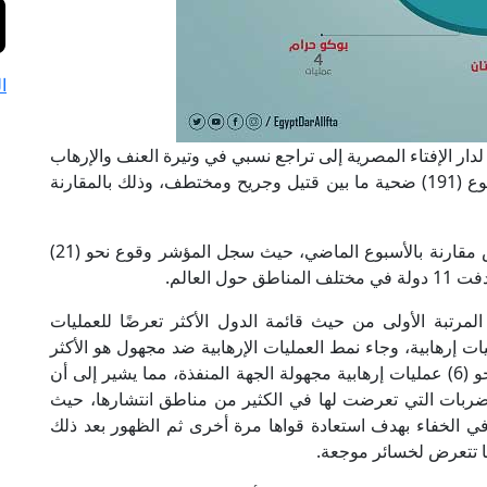
ا
 لدار الإفتاء المصرية إلى تراجع نسبي في وتيرة العنف والإرهاب
خلال الأسبوع الأخير من شهر نوفمبر حيث سُجل وقوع (191) ضحية ما بين قتيل وجريح ومختطف، وذلك بالمقارنة
وأوضح المؤشر أن عدد العمليات الإرهابية قد انخفض مقارنة بالأسبوع الماضي، حيث سجل المؤشر وقوع نحو (21)
رتبة الأولى من حيث قائمة الدول الأكثر تعرضًا للعمليات
ة هذا الاسبوع، حيث شهد كل منها نحو 4 عمليات إرهابية، وجاء نمط العمليات الإرهابية ضد مجهول هو الأكثر
استحواذًا على العمليات في المؤشر، حيث سجلت نحو (6) عمليات إرهابية مجهولة الجهة المنفذة، مما يشير إلى أن
الضربات التي تعرضت لها في الكثير من مناطق انتشارها، حيث
ي الخفاء بهدف استعادة قواها مرة أخرى ثم الظهور بعد ذلك
ما تتعرض لخسائر موجعة.