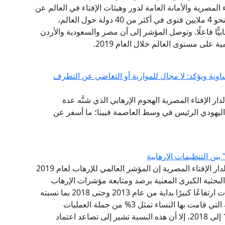
ى (GFI) التابع لدار الإفتاء المصرية والأمانة العامة لدور وهيئات الإفتاء في العالم عن
حصاده لعام 2019، مشيرًا إلى أنه قام بالرصد الآلي لنحو 4 ملايين فتوى في أكثر من 40 دولة حول العالم،
ب الإفتائي لأكثر من 13 تنظيمًا إرهابيًّا فاعلًا. وتوصل المؤشر إلى أن مصر والسعودية والأردن
 على مستوى العالم خلال العام 2019.
ساوية ويؤكد: لا مجال للمواربة أو التغاضي عن التطرف
دار الإفتاء المصرية الهجوم الإرهابي الذي شنَّه عدة
ليهودي الرئيس في وسط العاصمة فيينا؛ ما أسفر عن
بين التنظيمات الإرهابية
قال مرصد الفتاوى التكفيرية والآراء المتشددة التابع لدار الإفتاء المصرية إن المؤشر العالمي للإرهاب لعام 2019
البحثية الكبرى المعنية برصد ومتابعة مؤشرات الإرهاب
حول العالم، أوضح أن ظاهرة النساء الانتحاريات شهدت ارتفاعًا كبيرًا بداية من عام 2013 وحتى 2018 بما نسبته
30%، هذا على الرغم من أن نسبة العمليات الانتحارية التي قامت بها النساء تمثل 3% من جملة العمليات
الانتحارية لعام 2018 ، بينما شكلت 5% من عام 1985 إلى 2018، إلا أن هذه النسبة تشير إلى تصاعد اعتماد