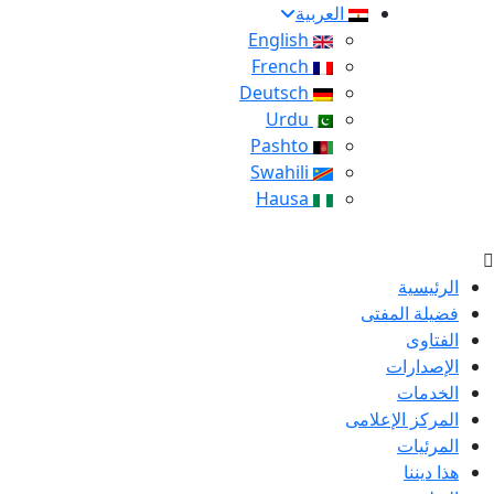
العربية
English
French
Deutsch
Urdu
Pashto
Swahili
Hausa
الرئيسية
فضيلة المفتى
الفتاوى
الإصدارات
الخدمات
المركز الإعلامى
المرئيات
هذا ديننا