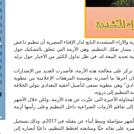
ا
 :40
ا
 :17
ا
 : 1
والآراء المتشددة التابع لدار الإفتاء المصرية أن تنظيم داعش
ا
 في مسار تفكك التنظيم، وهي الأزمة التي تتعلق بالتشكيك حول
8
 تجديد البيعة له، في ظل تداول الكثير من الأخبار حول تزايد
ا
: 45
ا تركز على معالجة هذه الأزمة، فأصدرت العديد من الإصدارات
ا
ان آخرها ما أصدرته مؤسسة المرهفات الإعلامية من مطوية
 :10
غدادي" وهي مطوية تسعى لتأصيل أحقية البغدادي بتولي الخلافة
التنظيم إلى ذروته.
محاولة الأخيرة التي عبَّرت عن هذه الأزمة، ولكن خلال الأشهر
 تفاقم الأزمات الصراعية داخل التنظيم وعلى رأسها أزمة
- أولًا: خروج البغدادي عن صمته وغيابه الإعلامي بعد أشهر متواصلة وسط أنباء عن مقتله في 2017م، وذلك بتسجيل
على بقائه حيًّا ومتابعته لخطط التنظيم، داعيًا أنصاره إلى