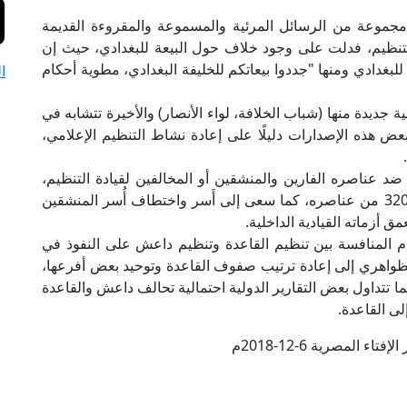
ث مجموعة من الرسائل المرئية والمسموعة والمقروءة القديمة
لتنظيم، فدلت على وجود خلاف حول البيعة للبغدادي، حيث إن
للبغدادي ومنها "جددوا بيعاتكم للخليفة البغدادي، مطوية أحكام
ا
 جديدة منها (شباب الخلافة، لواء الأنصار) والأخيرة تتشابه في
عض هذه الإصدارات دليلًا على إعادة نشاط التنظيم الإعلامي،
م ضد عناصره الفارين والمنشقين أو المخالفين لقيادة التنظيم،
حيث أعلن في أكتوبر الماضي عن إعدام التنظيم لـ 320 من عناصره، كما سعى إلى أَسر واختطاف أُسر المنشقين
ق أزماته القيادية الداخلية.
ام المنافسة بين تنظيم القاعدة وتنظيم داعش على النفوذ في
ظواهري إلى إعادة ترتيب صفوف القاعدة وتوحيد بعض أفرعها،
تداول بعض التقارير الدولية احتمالية تحالف داعش والقاعدة
ى القاعدة.
تاء المصرية 6-12-2018م