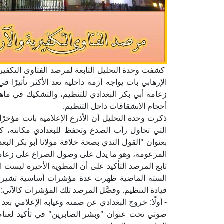
كشفت وحدة التحليل التابعة لمرصد الفتاوى التكفيرية 
الإرهابي بات يواجه أزمة داخلية تعد الأكثر تأثيرًا
زعامة أبي بكر البغدادي للتنظيم، والتشكيك في ماهية
أحجام الانشقاقات داخل التنظيم.
ذكرت وحدة التحليل أن الأذرع الإعلامية باتت مؤخرً
التي تحاول رأب الصدع وتحفظ للبغدادي مكانته، ك
بعنوان "القول الندي بصحة خلافة مولانا أبو بكر الب
المزعومة، وهو ما يدل على وصول الصراع على زعامة 
تابع المرصد التأكيد على أن المطوية الأخيرة ليست ال
الستة الماضية ظهرت عدة مؤشرات أساسية تشير إلى
قيادة التنظيم. وفصَّل المرصد تلك المؤشرات كالآتي:
صوتي تحت عنوان "وبشر الصابرين" في تأكيد لعناصره 