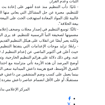
الثبات وعدم الفرار.
- ثانيًا: دأب التنظيم منذ عدة أشهر على إعادة ب
للتنظيم، معبرة عن جل المشاكل التي يعاني منها ا
غالبية تلك المواد المعادة استهدفت الحث على البيعة 
بيعة الخلافة".
- ثالثًا: توسع التنظيم في إصدار مجلات وصحف إعلامية
مضمونها لصحيفة النبأ الرسمية للتنظيم. قد يرى الب
ولكنه يعبر أيضًا عن انقلاب على هيكل التنظيم القديم.
- رابعًا: تزايد موجات الإعدامات التي ينفذها التنظي
عنه، وفي ذلك دلالة على هزائم التنظيم الخارجية، وتعم
أوضح المرصد أن هذه الأزمة تأتي متزامنة مع احتد
الشرق الأوسط، فمع هزيمة داعش الميدانية سعى ال
بينما يعمل على كسب وضم المنشقين من داعش، فيما ت
مستقبلًا، أو على الأقل انضمام عناصر داعش مفردة إل
المركز الإعلامي بدار الإف