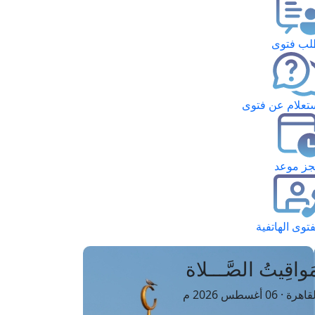
ب فتوى
تعلام عن فتوى
ز موعد
فتوى الهاتفية
َواقِيتُ الصَّـــلاة
اهرة · 06 أغسطس 2026 م