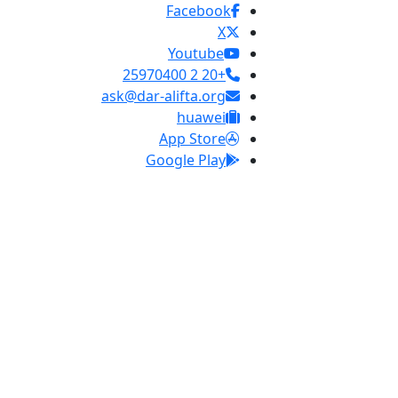
Facebook
X
Youtube
+20 2 25970400
ask@dar-alifta.org
huawei
App Store
Google Play