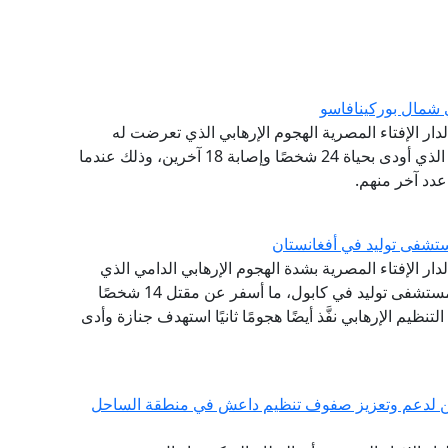
ي شمال بوركينافاسو
 لدار الإفتاء المصرية الهجوم الإرهابي الذي تعرضت له
كنيسة بروتستانتية بقرية بانسي، شمال بوركينافاسو، الذي أودى بحياة 24 شخصًا وإصابة 18 آخرين، وذلك عندما
مستشفى توليد في أفغانستان
لدار الإفتاء المصرية بشدة الهجوم الإرهابي الدامي الذي
نفذه تنظيم داعش الإرهابي في أفغانستان مستهدفًا مستشفى توليد في كابول، ما أسفر عن مقتل 14 شخصًا
نظيم الإرهابي نفَّذ أيضًا هجومًا ثانيًا استهدف جنازة وأدى
بيين لدعم وتعزيز صفوف تنظيم داعش في منطقة الساحل