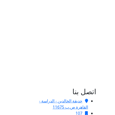
اتصل بنا
حديقة الخالدين - الدراسة -
القاهرة ص.ب 11675
107