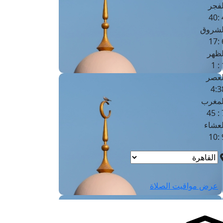
لفجر
4
لشروق
6
لظهر
1
لعصر
4:3
لمغرب
7 
لعشاء
9
عرض مواقيت الصلاة