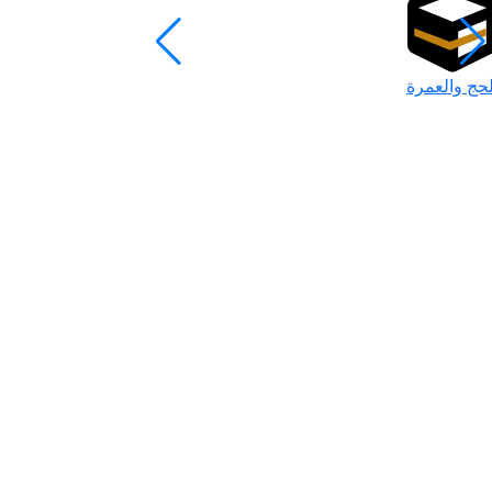
لحج والعمرة
رمضان