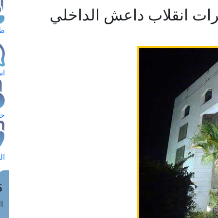
ات انقلاب داعش الداخلي
طل
اس
حج
ال
م
الق