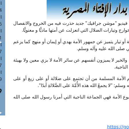
ا
 :42
ا
ة فيديو "موشن جرافيك" جديد حذرت فيه من الخروج والانفصال
 :18
رج وتيارات الضلال التي انعزلت عن أمتها ماديًّا و معنويًّا.
ا
 : 1
أو تيار يتميز عن جمهور الأمة بهدي أو إيمان أو منهج كما يزعم
ا
بي صلى الله عليه وآله وسلم.
7
ا
لخير لا يميزون أنفسهم عن سائر الأمة لا بزي معين ولا بهيئة
: 43
لناجية.
ا
م الأمة المسلمة من أن تجتمع على ضلالة أو على زيغ أو على
 :8
"لا يجمعُ الله هذه الأُمَّةَ على الضَّلالةِ أبدًا".
ع الأمة فهي الجماعة الناجية التي أمرنا رسول الله صلى الله
https://g