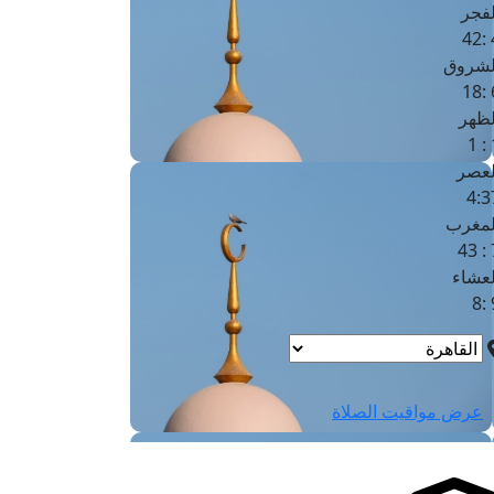
لفجر
4
لشروق
6
لظهر
1
لعصر
4:3
لمغرب
7 
لعشاء
9
عرض مواقيت الصلاة