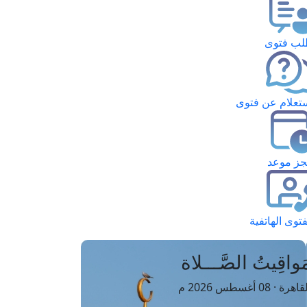
ب فتوى
تعلام عن فتوى
ز موعد
فتوى الهاتفية
َواقِيتُ الصَّـــلاة
اهرة · 08 أغسطس 2026 م