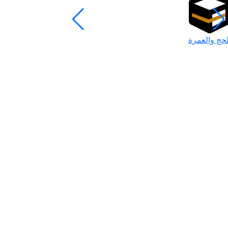
لحج والعمرة
رمضان