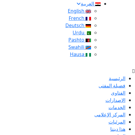
العربية
English
French
Deutsch
Urdu
Pashto
Swahili
Hausa
الرئيسية
فضيلة المفتى
الفتاوى
الإصدارات
الخدمات
المركز الإعلامى
المرئيات
هذا ديننا