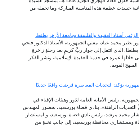
العالم، مساء اليوم الإثنين، احتفال وزارة الأوقاف بمناسبة حلول العام الهجري الجديد 1448هـ، بمسجد السيدة
انية جسدت عظمة هذه المناسبة المباركة وما تحمله من
لزغبي أستاذ العقيدة والفلسفة بجامعة الأزهر بطنطا
تور نظير محمد عياد، مفتي الجمهورية، الأستاذَ الدكتور فتحي
طنطا، الذي انتقل إلى جوار ربٍّ كريمٍ بعد رحلةٍ زاخرةٍ
نى خلالها عمره في خدمة العقيدة الإسلامية، ونشر الفكر
لمنهج القويم.
هورية يؤكد: التحديات المعاصرة فرضت واقعًا جديدًا
مهورية، رئيس الأمانة العامة لدُور وهيئات الإفتاء في
لِّ التحديات الراهنة»، بنادي قضاة بورسعيد، بحضور المهندس
تشار محمد مرشد، رئيس نادي قضاة بورسعيد، والمستشار
ضاة ومستشاري محافظة بورسعيد، إلى جانب نخبةٍ من