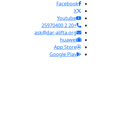
Facebook
X
Youtube
+20 2 25970400
ask@dar-alifta.org
huawei
App Store
Google Play