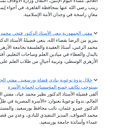
زينب رضي الله عنها بمحافظة القاهرة، في أجواء إيم
معانٍ راسخة في وجدان الأمة الإسلامية.
مفتي الجمهورية ينعى الأستاذ الدكتور فتحي محمد ا
بمزيدٍ من الرضا بقضاء الله، ينعى فضيلةُ الأستاذ الدك
محمد الزغبي، أستاذَ العقيدة والفلسفة بجامعة الأزهر ب
بالبذل والعطاء في ميادين العلم وساحات التعليم، أف
الأزهري الوسطي، وتربية أجيالٍ من طلاب العلم على ا
خلال ندوة توعوية بنادي قضاة بورسعيد.. مفتي الجم
يستوجب تكاتف جميع المؤسسات لحماية الأسرة
ألقى فضيلة الأستاذ الدكتور نظير محمد عياد، مفتي الج
العالم، ندوةً توعويةً بعنوان: «الأسرة المصرية في ظ
الدكتور عمرو عثمان، نائب محافظ بورسعيد، والمس
محمد الصواف، المدير التنفيذي للنادي، وعددٍ من ق
عمداء وأساتذة جامعة بورسعيد.