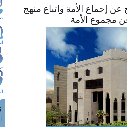
 عن إجماع الأمة واتباع منهج
ن مجموع الأمة
طل
اس
حج
ال
م
الق