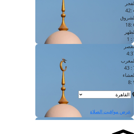
لفجر
4
لشروق
6
لظهر
1
لعصر
4:3
لمغرب
7 
لعشاء
9
عرض مواقيت الصلاة