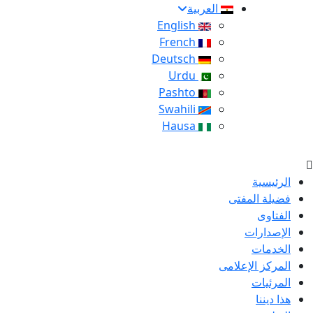
العربية
English
French
Deutsch
Urdu
Pashto
Swahili
Hausa
الرئيسية
فضيلة المفتى
الفتاوى
الإصدارات
الخدمات
المركز الإعلامى
المرئيات
هذا ديننا