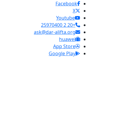
Facebook
X
Youtube
+20 2 25970400
ask@dar-alifta.org
huawei
App Store
Google Play