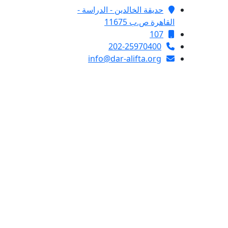
حديقة الخالدين - الدراسة -
القاهرة ص.ب 11675
107
202-25970400
info@dar-alifta.org