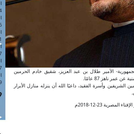
ا
 :42
ا
 :18
ا
 : 1
ا
7
ا
: 43
مهورية- الأمير طلال بن عبد العزيز، شقيق خادم الحرمين
ا
 عمر ناهز 87 عامًا.
 :8
الشريفين وأسرة الفقيد، داعيًا الله أن ينزله منازل الأبرار
.
ء المصرية 23-12-2018م