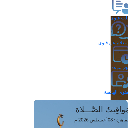
ب فتوى
تعلام عن فتوى
ز موعد
فتوى الهاتفية
َواقِيتُ الصَّـــلاة
اهرة · 08 أغسطس 2026 م