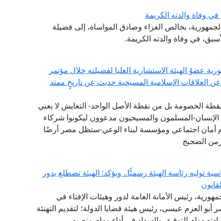
ي وفاة والدته الكريمة
 الجمهورية، بخالص العزاء وصادق المواساة، إلى فضيلة
أسبق، في وفاة والدته الكريمة.
ورية عضوُ الهيئة الاستشارية العليا لفضيلته خلال مؤتمر
عن العلاقات الإسلامية المسيحية حديث عن تاريخٍ ممتد
نقطة الخصومة بل من نقطة الأصل الواحد- التعايش لا يعني
اء الإنسان-المسلمون والمسيحيون مدعوون ليكونوا شركاء
ام أمان اجتماعي ومؤسسة لبناء الوعي-ستظل مصر أرضًا
 زمن الضجيج
ة توليه رئاسة الهيئة رسميًّا.. ويؤكد: الهيئة تضطلع بدور
قانون
مهورية، رئيس الأمانة العامة لدور وهيئات الإفتاء في
اصر أبو العزم عيسى، رئيس هيئة قضايا الدولة؛ لتقديم التهنئة
سيادته دوام التوفيق والسداد في أداء مهام منصبه.