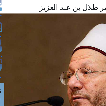
ر طلال بن عبد العزيز
طل
اس
حج
ال
م
الق