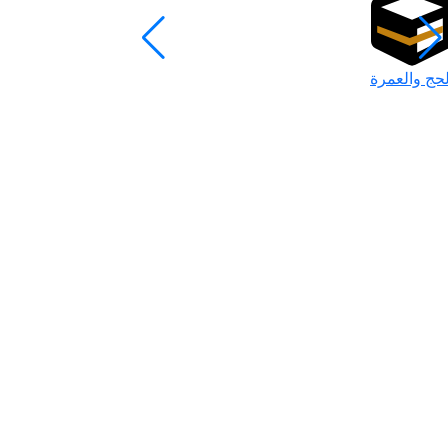
لحج والعمرة
رمضان