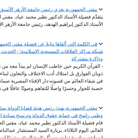
مفتي الجمهورية يعزي رئيس جامعة الأزهر الأسبق ف
يتقدَّم فضيلة الأستاذ الدكتور نظير محمد عياد، مفتي
الأستاذ الدكتور إبراهيم الهدهد، رئيس جامعة الأزهر ال
في الكلمة التي ألقاها نيابةً عن فضيلة مفتي الجمه
شبكة مراكز العلاقات المسيحية الإسلامية: - الحديث 
وذاكرة مشتركة
- القرآن الكريم حين خاطب الإنسان لم يبدأ معه من 
ذوبان الفوارق بل امتلاك أدب الاختلاف والتعاون لبن
في شفاء العالم من قسوته-دار الإفتاء المصرية صم
خصبة للحوار وجسرًا واصلًا للتفاهم وصوتًا عاقلًا في
مفتي الجمهورية يهنئ رئيس هيئة قضايا الدولة بمناسب
وطني راسخ في حماية حقوق الدولة وترسيخ سيادة ال
قام فضيلة الأستاذ الدكتور نظير محمد عياد، مفتي الج
العالم، اليوم الثلاثاء، بزيارة السيد المستشار عبدالن
لسيادته بمناسبة توليه رسميًّا رئاسة الهيئة، متمنيًا ل