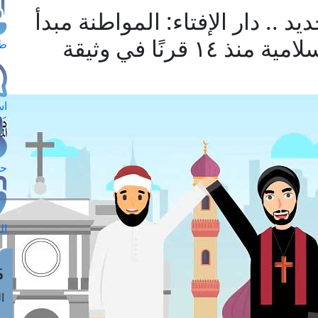
.. دار الإفتاء: المواطنة مبدأ
إسلامي أقرَّته الشريعة الإسلامية منذ ١٤ قرنًا في وثيقة
طل
اس
حج
ال
م
الق