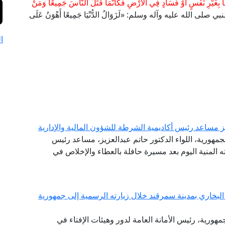
 بِغَيْرِ نَفْسٍ أَوْ فَسَادٍ فِي الْأَرْضِ فَكَأَنَّمَا قَتَلَ النَّاسَ جَمِيعًا وَمَنْ
 وقول النبي صلى الله عليه وآله وسلم: «لَزَوَالُ الدُّنْيَا جَمِيعًا أَهْوَنُ عَلَى
ا
يز مساعد رئيس أكاديمية الشرطة للشؤون المالية والإدارية
جمهورية، اللواء الدكتور حاتم عبدالعزيز، مساعد رئيس
ته المنية اليوم بعد مسيرة حافلة بالعطاء والإخلاص في
لبخاري بمدينة سمرقند خلال زيارته الرسمية إلى جمهورية
جمهورية، رئيس الأمانة العامة لدور وهيئات الإفتاء في