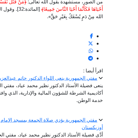
من الصور، مستشهدة بقول الله تعالى:
﴿مَنْ قَتَلَ نَفْسًا
أَحْيَاهَا فَكَأَنَّمَا أَحْيَا النَّاسَ جَمِيعًا﴾
[المائدة:32].
الله مِنْ دَمٍ يُسْفَكُ بِغَيْرِ حَقٍّ».
اقرأ أيضا :
مفتي الجمهورية ينعى اللواء الدكتور حاتم عبدالعز
ينعى فضيلة الأستاذ الدكتور نظير محمد عياد، مفتي ال
أكاديمية الشرطة للشؤون المالية والإدارية، الذي واف
خدمة الوطن.
مفتي الجمهورية يؤدي صلاة الجمعة بمسجد الإمام ا
أوزبكستان
أدَّى فضيلة الأستاذ الدكتور نظير محمد عياد، مفتي ال