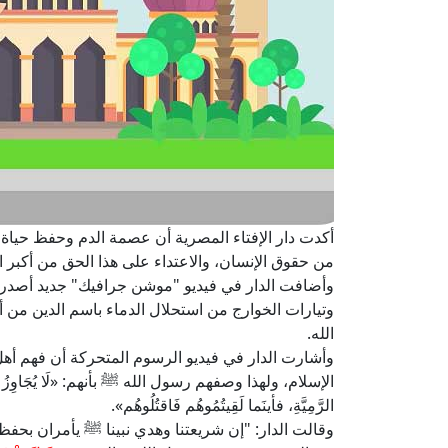
أكدت دار الإفتاء المصرية أن عصمة الدم وحفظ حياة
من حقوق الإنسان، والاعتداء على هذا الحق من أكبر ال
وأضافت الدار في فيديو "موشن جرافيك" جديد أصدرته
وتيارات الخوارج من استحلال الدماء باسم الدين من
الله.
وأشارت الدار في فيديو الرسوم المتحركة أن فهم أهل
الإسلام، ولهذا وصفهم رسول الله ﷺ بأنهم: «لَا يُجَاوِزُ إِيمَانُه
الرَّمِيَّةِ، فأينَما لَقِيتُمُوهُم فَاقتُلُوهُم».
وقالت الدار: "إن شريعتنا وهدي نبينا ﷺ يأمران بحفظ