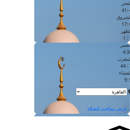
لفجر
4
لشروق
6
لظهر
1
لعصر
4:3
لمغرب
7 
لعشاء
9
عرض مواقيت الصلاة