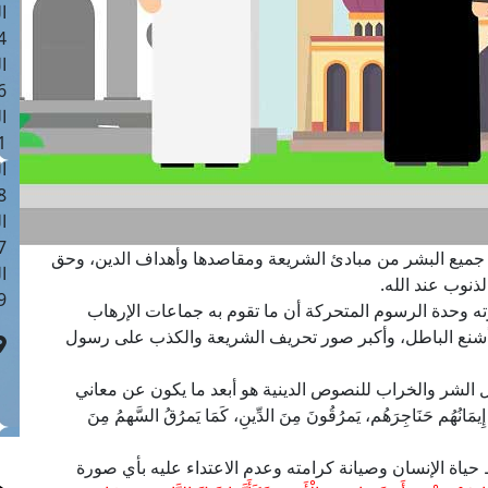
ا
 :41
ا
 :17
ا
 : 1
ا
8
ا
: 44
 جميع البشر من مبادئ الشريعة ومقاصدها وأهداف الدين، وحق
ا
ذنوب عند الله.
 :9
 وحدة الرسوم المتحركة أن ما تقوم به جماعات الإرهاب
 أشنع الباطل، وأكبر صور تحريف الشريعة والكذب على رسول
 الشر والخراب للنصوص الدينية هو أبعد ما يكون عن معاني
ُم حَنَاجِرَهُم، يَمرُقُونَ مِنَ الدِّينِ، كَمَا يَمرُقُ السَّهمُ مِنَ
 حياة الإنسان وصيانة كرامته وعدم الاعتداء عليه بأي صورة