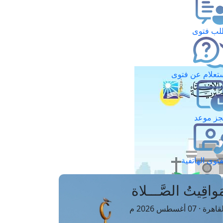
ب فتوى
تعلام عن فتوى
ز موعد
فتوى الهاتفية
َواقِيتُ الصَّـــلاة
اهرة · 07 أغسطس 2026 م