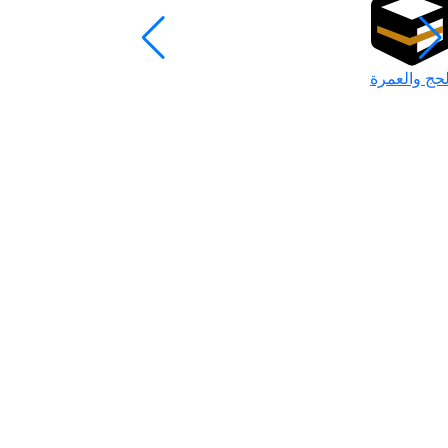
لحج والعمرة
رمضان