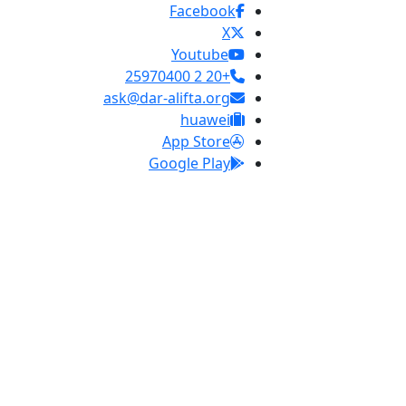
Facebook
X
Youtube
+20 2 25970400
ask@dar-alifta.org
huawei
App Store
Google Play