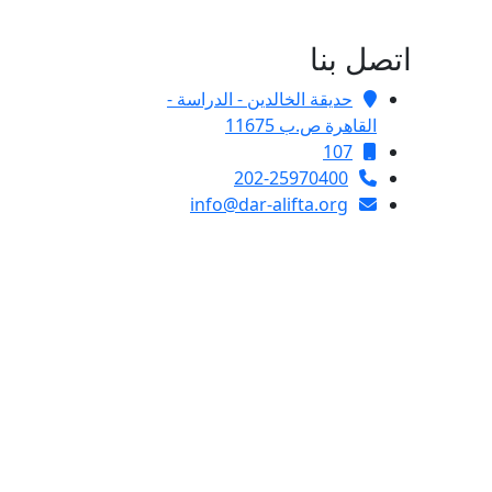
اتصل بنا
حديقة الخالدين - الدراسة -
القاهرة ص.ب 11675
107
202-25970400
info@dar-alifta.org