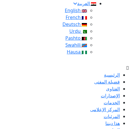
العربية
English
French
Deutsch
Urdu
Pashto
Swahili
Hausa
الرئيسية
فضيلة المفتى
الفتاوى
الإصدارات
الخدمات
المركز الإعلامى
المرئيات
هذا ديننا