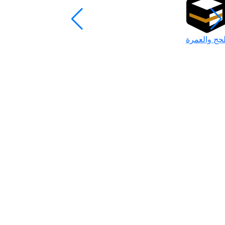
لحج والعمرة
رمضان