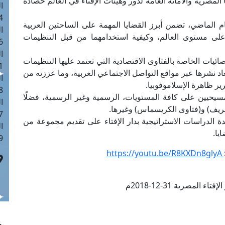
ى (GFI) التابع لدار الإفتاء المصرية والأمانة العامة لدور وهيئات الإفتاء في العالم حصاده
ا
 :40
لماضي، تضمن أبرز القضايا المهمة على الساحتين العربية
ا
 على مستوى العالم، وكيفية استخدامهما من قبل التنظيمات
 :17
ا
يات الخاصة بالفتاوى الاقتصادية التي تعتمد عليها التنظيمات
 : 1
عاد نشرها عبر مواقع التواصل الاجتماعي الغربية، وما عززته من
ا
ر ظاهرة الإسلاموفوبيا.
8
سيحيين على كافة المستويات، الرسمية وغير الرسمية، فضلًا
ا
شريف) و(فتاوى الكريسماس) وغيرها.
: 45
الدراسات الاستراتيجية بدار الإفتاء على تقديم مجموعة من
ا
يا.
 :10
https://youtu.be/R8KXDn8glyA
ء المصرية 31-12-2018م