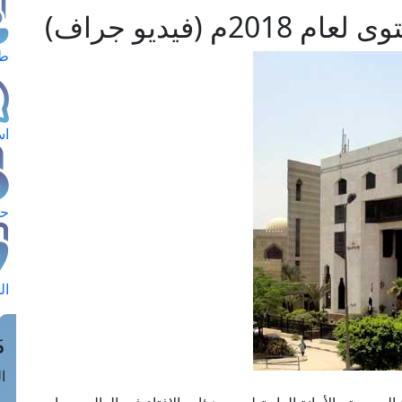
 (فيديو جراف)
طل
اس
حج
ال
م
الق