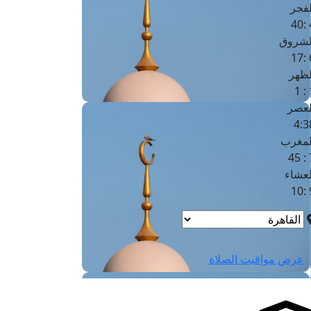
لفجر
4
لشروق
6
لظهر
1
لعصر
4:3
لمغرب
7 
لعشاء
9
عرض مواقيت الصلاة