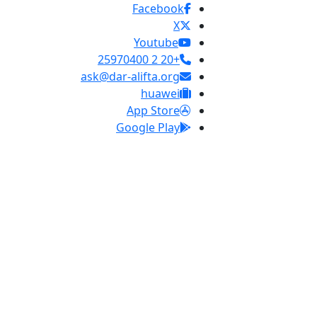
Facebook
X
Youtube
+20 2 25970400
ask@dar-alifta.org
huawei
App Store
Google Play