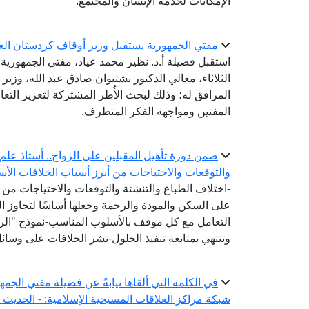
الإمكانات لخدمة الإنسان والمجتمع.
مفتي الجمهورية يستقبل وزير أوقاف كردستان الع
استقبل فضيلة أ.د. نظير محمد عياد، مفتي الجمهورية، ر
الثلاثاء، معالي الدكتور بشتيوان صادق عبد الله، وزير
المرافق له؛ وذلك لبحث الأُطر المشتركة لتعزيز التعا
المفتين ومواجهة الفكر المتطرف.
ضمن دورة تأهيل المقبلين على الزواج.. أستاذ علم ا
والتوقعات والاحتياجات من أبرز أسباب الخلافات الأس
-اختلاف الطباع والتنشئة والتوقعات والاحتياجات من أ
على السكن والمودة والرحمة وجعلها أساسًا لتجاوز ا
التعامل مع كل موقف بالأسلوب المناسب-نموذج "الرشد
وتنتهي بمتابعة تنفيذ الحلول-نشر الخلافات على وسا
في الكلمة التي ألقاها نيابةً عن فضيلة مفتي الجمه
شبكة مراكز العلاقات المسيحية الإسلامية: - الحديث 