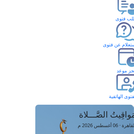
ب فتوى
تعلام عن فتوى
ز موعد
فتوى الهاتفية
َواقِيتُ الصَّـــلاة
اهرة · 06 أغسطس 2026 م