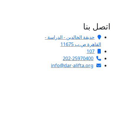
اتصل بنا
حديقة الخالدين - الدراسة -
القاهرة ص.ب 11675
107
202-25970400
info@dar-alifta.org