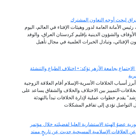
راق لبحث أوجه التعاون المشترك
ئيس الأمانة العامة لدور وهيئات الإفتاء في العالم، اليوم
 الأوقاف والشؤون الدينية بإقليم كردستان العراق، والوفد
ون الإفتائي، وتبادل الخبرات العلمية في مجال تأهيل
لاجتماع بجامعة الأزهر تؤكد: • اختلاف الطباع والتنشئة
رية
برز أسباب الخلافات الأسرية-الإسلام أقام العلاقة الزوجية
لخلافات-التمييز بين الاختلاف والخلاف والشقاق يساعد على
" يقدم خطوات عملية لإدارة الخلافات تبدأ بالتهدئة
ئل التواصل تؤدي إلى تفاقم المشكلات
ورية عضوُ الهيئة الاستشارية العليا لفضيلته خلال مؤتمر
عن العلاقات الإسلامية المسيحية حديث عن تاريخٍ ممتد