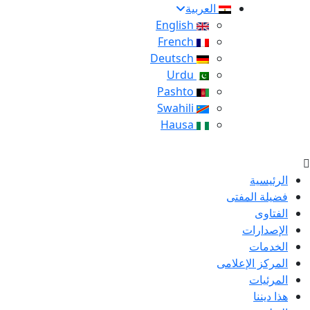
العربية
English
French
Deutsch
Urdu
Pashto
Swahili
Hausa
الرئيسية
فضيلة المفتى
الفتاوى
الإصدارات
الخدمات
المركز الإعلامى
المرئيات
هذا ديننا