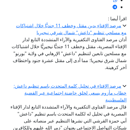
اقرأ أيضا :
مرصد الإفتاء يدين مقتل وخطف 11 جنديًّا خلال اشتباكات
مع مسلحي تنظيم "داعش" شمال شرقي نيجيريا
أدان مرصد الفتاوى التكفيرية والآراء المتشددة التابع لدار
الإفتاء المصرية، مقتل وخطف 11 جنديًّا نيجيريًّا خلال اشتباكات
مع مسلحين تابعين لتنظيم "داعش" الإرهابي في ولاية "بورنو"
شمال شرق نيجيريا؛ مما أدى إلى مقتل عشرة جنود واختطاف
آخر كرهينة.
مرصد الإفتاء في تحليل كلمة المتحدث باسم تنظيم داعش:
خطاب مأزوم يسعى لخلق حاضنة اجتماعية عبر القضية
الفلسطينية
قال مرصد الفتاوى التكفيرية والآراء المتشددة التابع لدار الإفتاء
المصرية في تحليل له لكلمة المتحدث باسم تنظيم "داعش"
أبي حمزة القرشي التي نشرها التنظيم عبر منصاته على
شبكات التواصل الاجتماعي بعنوان "دمر الله عليهم وللكافرين