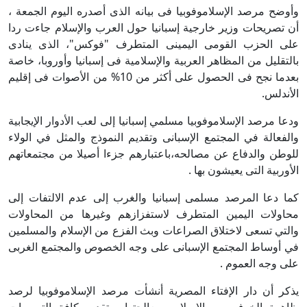
وأوضح مرصد الإسلاموفوبيا فى بيانه الذى أصدره اليوم الجمعة ،
أن تصريحات وزير خارجية إسبانيا حول العرب والإسلام جاءت ردا
على الحزب القومى اليمينى المتطرف "فوكس"، الذى ينادى
بالتقليل من المظاهر العربية والإسلامية فى إسبانيا وأوروبا، خاصة
بعدما نجح فى الحصول على أكثر من 10% من الأصوات فى إقليم
الأندلس.
ودعا مرصد الإسلاموفوبيا مسلمي إسبانيا إلى لعب الأدوار الإيجابية
والفعالة في المجتمع الإسبانى وتقديم النموذج والمثل في الولاء
للوطن والدفاع عن مصالحه،باعتبارهم جزءا أصيلا من مجتمعاتهم
الأوربية التى يعيشون بها .
كما دعا المرصد مسلمى إسبانيا والغرب إلى عدم الالتفات إلى
محاولات اليمين المتطرف لاستفزازهم وغيرها من المحاولات
والتي تسعى لاختلاق الصراعات وبث الفزع من الإسلام والمسلمين
في أوساط المجتمع الإسبانى على وجه الخصوص والمجتمع الغربى
على وجه العموم .
يذكر أن دار الإفتاء المصرية أنشأت مرصد الإسلاموفوبيا لرصد