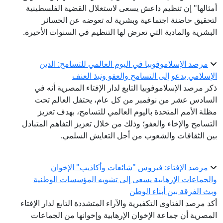
أمثالها" إن تنظيم داعش يسعى لاستغلال القضية الفلسطينية
لتحقيق حاضنة اجتماعية وبشرية له تعوضه عن الخسائر
البشرية والمادية التي تعرض لها التنظيم في السنوات الأخيرة.
مرصد الإسلاموفوبيا في اليوم العالمي للتسامح: الدين
الإسلامي يدعو إلى التسامح والعفو ونبذ العنف
ذكر مرصد الإسلاموفوبيا التابع لدار الإفتاء المصرية أنه في
السادس عشر من نوفمبر من كل عام، يحتفل العالم تحت
مظلة الأمم المتحدة باليوم العالمي للتسامح، بهدف تعزيز
التسامح والإخاء والعفو؛ وذلك من خلال تعزيز التفاهم المتبادل
بين الثقافات والشعوب من أجل التعايش السلمي.
مرصد الإفتاء: فيروس "شائعات وأكاذيب" الإخوان
والجماعات الإرهابية يسعى إلى تشويه المؤسسات الوطنية
وبث الفرقة بين أبناء الوطن
أكد مرصد الفتاوى التكفيرية والآراء المتشددة التابع لدار الإفتاء
المصرية أن جماعة الإخوان الإرهابية وإخوانها من الجماعات