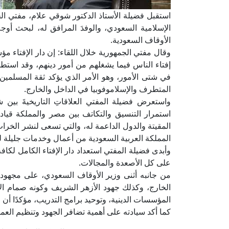
استقبل فضيلة الأستاذ الدكتور شوقي علام، مفتي الج
الإسلامية السعودي، والوفدَ المرافق له، لبحث أوجه 
الأوقاف السعودية.
إفتاء الناس فيما يشغلهم من أمور دينهم، وقد استطا
في شتى الأمور، وهو الأمر الذي يؤكد ثقة المسلمين
المتطرف والإسلاموفوبيا في الداخل والخارج.
واستعرض فضيلة المفتي العلاقاتِ التاريخيةَ بين 
استمرار التنسيق والتكاتف بين مصر والمملكة قيادة
المقيتة والدول الداعمة له، والتي تسعى لنشر الخراب 
المملكة العربية السعودية من أعمال وخدمات جليلة 
وأبدى فضيلة المفتي استعداد دار الإفتاء الكامل لكا
على كل الأصعدة والمجالات.
من جانبه أثنى وزير الأوقاف السعودي، على مجهودا
الخارج، وكذلك جهود الأزهر الشريف وكونه صمام الأم
المؤسسات الدينية، وتوحيد برامج التدريب، مؤكدًا أن
كما أكد سيادته على أهمية تضافر الجهود وتنظيم العمل