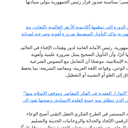
سى؛ بمناسبة صدور قرار رئيس الجمهورية بتولي سيادتها
ورة التي تنظمها أكاديمية الأزهر العالمية بالتعاون مع
هورية يؤكد: التأويل المنضبط ضرورة لُغوية وشرعية لصيانة
مهورية، رئيس الأمانة العامة لدور وهيئات الإفتاء في العالم،
أثرًا، وأن التأويل الصحيح يمثل ضرورة علمية ولُغوية
 الإسلامية، موضحًا أن التعامل مع النصوص الشرعية
الوحي، وقواعد اللغة العربية، ومقاصد الشريعة، بما يحفظ
إلى الغلو أو التشبيه أو التعطيل.
"النوازل العقدية في الفكر المعاصر وموقف الإسلام منها"
س الذي تنطلق منه جميع العلوم الإنسانية، وصحتها تقود إلى
دد المستمر في الطرح الفكري-العقل التقني أصبح الوعاء
لرقمي-الإلحاد والحداثة والروحانيات الحديثة والتسليم
المعاصرة-مواجهة المستجدات العقدية تتطلب منهجًا علميًّا