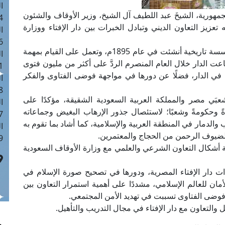
ا
مهورية، الشيخَ عبد اللطيف آل الشيخ، وزير الأوقاف والشئون
 :41
تعزيز التعاون الديني وتبادل الخبرات بين دار الإفتاء ووزارة
ا
 :17
وقال مفتي الجمهورية خلال اللقاء: إن دار الإفتاء مؤسسة تاريخية أنشئت في عام 1895م، وتعمل على القيام بمهمة
ا
عت الدار خلال العام المنصرم الردَّ على أكثر من مليون فتوى
 : 1
 في الدار، فضلًا عن دورها في مواجهة فوضى الفتاوى والفكر
ا
8
شعبَي مصر والمملكة العربية السعودية الشقيقة، مؤكدًا على
ا
ً وحكومةً وشعبًا؛ لاستئصال جذور الإرهاب البغيض وجماعاته
: 44
والدمار في المنطقة العربية والإسلامية، كما أشاد بما تقوم به
ا
لضيوف الرحمن من الحجاج والمعتمرين.
 :9
فة أشكال التعاون الشرعي والعلمي مع وزارة الأوقاف السعودية
ت دار الإفتاء المصرية، ودورها في تصحيح صورة الإسلام في
ان للعالم الإسلامي، مشددًا على أهمية استمرار التعاون بين
 فوضى الفتاوى تسببت في تهديد الأمن المجتمعي.
 والتعاون مع دار الإفتاء في مجال التدريب والتأهيل.