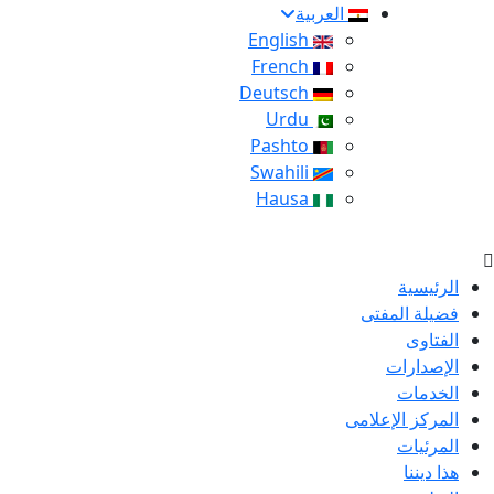
العربية
English
French
Deutsch
Urdu
Pashto
Swahili
Hausa
الرئيسية
فضيلة المفتى
الفتاوى
الإصدارات
الخدمات
المركز الإعلامى
المرئيات
هذا ديننا