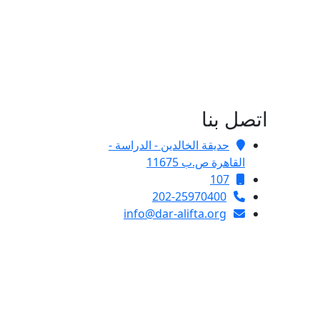
اتصل بنا
حديقة الخالدين - الدراسة -
القاهرة ص.ب 11675
107
202-25970400
info@dar-alifta.org