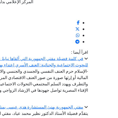
المركز الإعلامي بدار الإف
اقرأ أيضا :
في كلمة فضيلة مفتي الجمهورية التي ألقاها نيابةً 
للبحوث الاجتماعية والجنائية: العنف الأسري اعتداء ي
-الإسلام حرم العنف النفسي والجسدي والجنسي والا
المالية أو إرثها صورة من صور العنف الاقتصادي ال
والتطرف ويهدد السلم المجتمعي-التحولات الاجتماعي
الإفتاء المصرية تواصل جهودها في الإرشاد الزواجي و
مفتي الجمهورية يهنئ المستشارة هدى عيسى بمناسبة 
يتقدَّم فضيلة الأستاذ الدكتور نظير محمد عياد، مفتي ا