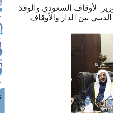
ير الأوقاف السعودي والوفدَ
الديني بين الدار والأوقاف
طل
اس
حج
ال
م
الق