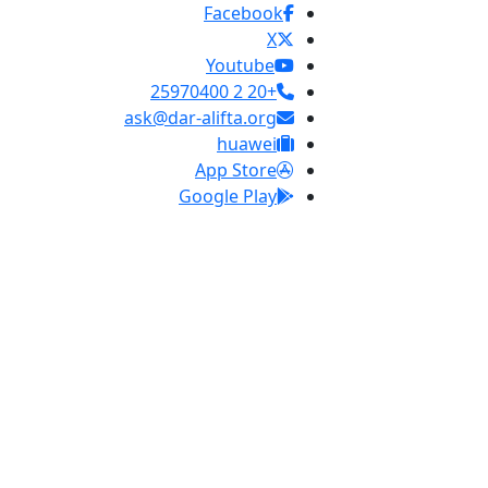
Facebook
X
Youtube
+20 2 25970400
ask@dar-alifta.org
huawei
App Store
Google Play