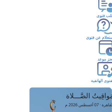
ب فتوى
تعلام عن فتوى
ز موعد
فتوى الهاتفية
َواقِيتُ الصَّـــلاة
اهرة · 07 أغسطس 2026 م