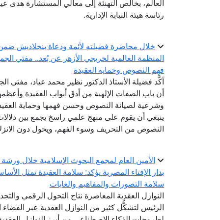
العالم، بخالص التهنئة إلى معالي المستشارة هدى عي
رئاسة هيئة النيابة الإدارية.
خلال محاضرة فضيلته لأئمة ودعاة بنجلاديش ضمن الد
المنظمة العالمية لخريجي الأزهر عن بُعد.. مفتي الجم
فهم النصوص وحماية العقيدة
أكَّد فضيلة الأستاذ الدكتور نظير محمد عياد، مفتي الج
أن باب الصفات الإلهية من أدق أبواب العقيدة وأعظمها 
وشرعية لصيانة النصوص وحسن فهمها وحماية العقيدة
ينبغي أن يقوم على منهج علمي راسخ يجمع بين دلالات 
النصوص من التحريف وسوء الفهم، ويحول دون الانزلاق 
الأمين العام لمجمع البحوث الإسلامية خلال ورشة 
بدار الإفتاء المصرية يؤكد: سلامة العقيدة تمثل الأسا
سلامة التصورات والمفاهيم والغايات
النوازل العقدية المعاصرة نتاج التحول الرقمي والتج
الرئيس لتشكُّل كثير من النوازل العقدية عبر الفضاء ا
لطروحات الذكاء الاصطناعي من أبرز النوازل العقدية 