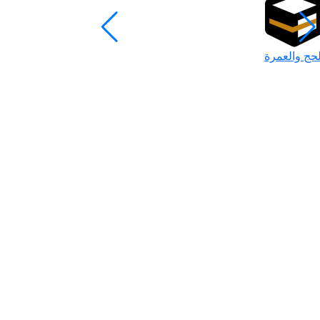
لحج والعمرة
رمضان