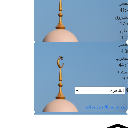
لفجر
4
لشروق
6
لظهر
1
لعصر
4:3
لمغرب
7 
لعشاء
9
عرض مواقيت الصلاة