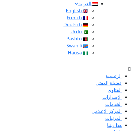
العربية
English
French
Deutsch
Urdu
Pashto
Swahili
Hausa
الرئيسية
فضيلة المفتى
الفتاوى
الإصدارات
الخدمات
المركز الإعلامى
المرئيات
هذا ديننا