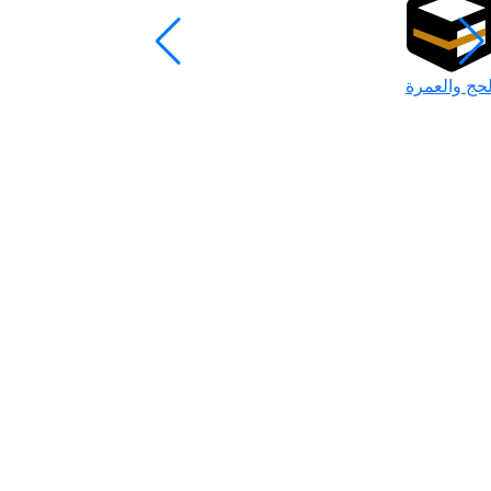
لحج والعمرة
رمضان