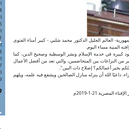
ا
 :40
ا
 :17
ا
 : 1
ورية- العالم الجليل الدكتور محمد شلبي - كبير أمناء الفتوى
ا
افته المنية مساء اليوم.
8
هود كبيرة في خدمة الإسلام ونشر الوسطية وصحيح الدين، كما
ا
 من النزاعات بين المتخاصمين، والتي تعد من أفضل الأعمال
: 45
بِّئكم بخير أعمالكم؟ إصلاح ذات البين".
ا
ء، داعيًا الله أن ينزله منازل الصالحين ويشفع فيه علمه، ويلهم
 :10
تاء المصرية 21-1-2019م