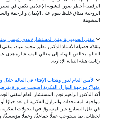
الرقمية-أخطر صور التشويه الإعلامي تكمن في تغيير 
الزوجية ميثاق غليظ يقوم على الإيمان والرحمة والستر
المشوهة
مفتي الجمهورية يهنئ المستشارة هدى عيسى بمناسبة 
يتقدَّم فضيلة الأستاذ الدكتور نظير محمد عياد، مفتي ا
العالم، بخالص التهنئة إلى معالي المستشارة هدى عي
رئاسة هيئة النيابة الإدارية.
الأمين العام لدور وهيئات الإفتاء في العالم خلال
منها": مواجهة النوازل الفكرية أصبحت ضرورة يفرضها ت
أكد الدكتور إبراهيم نجم، المستشار العام لمفتي الجمهو
مواجهة المستجدات والنوازل الفكرية لم تعد خيارًا أو
في ظل التسارع غير المسبوق في التحولات الفكرية، و
لحظات، بما يستوجب عقلًا جماعيًّا، وعملًا مؤسسيًّا، وت