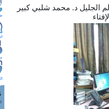
لم الجليل د. محمد شلبي كبير
إفتاء
طل
اس
حج
ال
م
الق