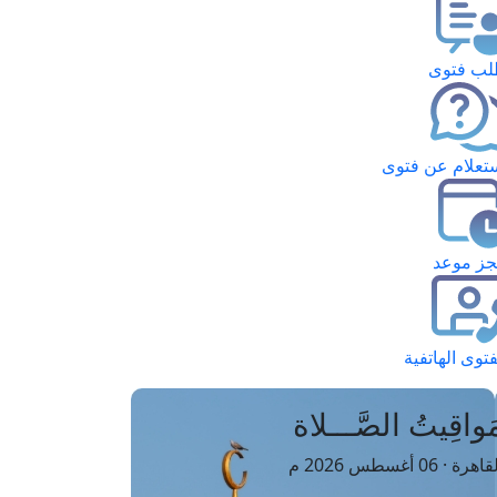
ب فتوى
تعلام عن فتوى
ز موعد
فتوى الهاتفية
َواقِيتُ الصَّـــلاة
اهرة · 06 أغسطس 2026 م