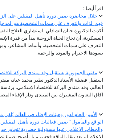
اقرأ أيضا :
خلال محاضرة ضمن دورة تأهيل المقبلين على الزوا
فهم الذات والتعرف على سمات الشخصية هو المدخل ا
أكدت الدكتورة حنان الشاذلي، استشاري العلاج النفسي
العسكرية، أن نجاح الحياة الزوجية يبدأ من قدرة ال
التعرف على سمات الشخصية، وأنماط المشاعر، ومهار
يسودها الاحترام والمودة والرحمة.
مفتي الجمهورية يستقبل وفد منتدى البركة للاقتص
استقبل فضيلة الأستاذ الدكتور نظير محمد عياد، مفتي ا
العالم، وفد منتدى البركة للاقتصاد الإسلامي، برئاس
آفاق التعاون المشترك بين المنتدى ودار الإفتاء المصر
الأمين العام لدور وهيئات الإفتاء في العالم يُلقي
الواقع والمأمول" ضمن فعاليات دورة تأهيل المقبلين
والخطاب الإعلامي عنها مسؤولية حضارية تتجاوز حدود
الإعلام لم يعد ينقل الواقع فحسب، بل أصبح يصوغ 