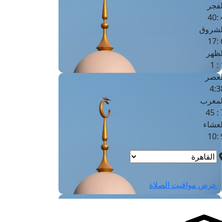
لفجر
4
لشروق
6
لظهر
1
لعصر
4:3
لمغرب
7 
لعشاء
9
عرض مواقيت الصلاة