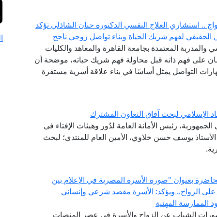
ج .. استشاري العلاج النفسي الدكتورة حنان الشاذلي تؤكد
لحقيقي لفهم شريك الحياة وبناء تواصل زوجي ناجح
ا
 والمدربة المعتمدة بجامعة القاهرة والمعاهد والكليات
إنسان على فهم ذاته قبل محاولة فهم شريك حياته، موضحة أن
ات التواصل يمثل أساسًا في بناء علاقة أسرية مستقرة
اد الإسلامي لبحث آفاق التعاون المشترك
لجمهورية، رئيس الأمانة العامة لدُور وهيئات الإفتاء في
ة الأستاذ يوسف حسن خلاوي، الأمين العام للمنتدى؛ لبحث
ية.
 محاضرة بعنوان "صورة الأسرة المصرية في الإعلام بين
 على الزواج.. ويؤكد: الأسرة مقصد شرعي وإنساني
 الممارسة المهنية
تصورات الشباب عن الزواج والأسرة في عصر المنصات