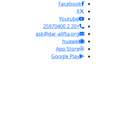
Facebook
X
Youtube
+20 2 25970400
ask@dar-alifta.org
huawei
App Store
Google Play