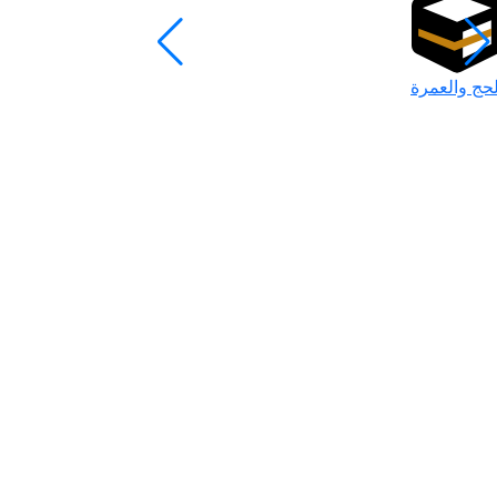
لحج والعمرة
رمضان