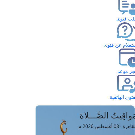
ب فتوى
تعلام عن فتوى
ز موعد
فتوى الهاتفية
َواقِيتُ الصَّـــلاة
اهرة · 08 أغسطس 2026 م