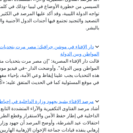
السيسي من خطورة الأوضاع في ليبيا -وذلك في كلمته
تواجه الدولة الليبية، وقد أكد عليها المرصد في الكث
التصعيد والتجنيد تجتمع فيها أجندات الدول الأجنبية و
بالبشر.
دار الإفتاء في موشن جرافيك: مصر مرت بتحديات م
المواطن وبين الدولة
قالت دار الإفتاء المصرية: "إن مصر مرت بتحديات مت
المواطن وبين الدولة". وأوضحت الدار –في فيديو موش
هذه التحديات يجب علينا إيقاظ وعي الأمة، بإحياء مفهو
في موقع المسئولية كما في الحديث المتفق عليه: «كُلكُمْ ر
مرصد الإفتاء يشيد بجهود وزارة الداخلية في إحباط مخ
أشاد مرصد الفتاوى التكفيرية والآراء المتشددة التابع ل
الداخلية في إطار حفظ الأمن والاستقرار وقطع الطر
احتفالات عيد الشرطة، وأوضح المرصد أن جهود وزا
إرهابي ينفذه قيادات جماعة الإخوان الإرهابية الهاربين