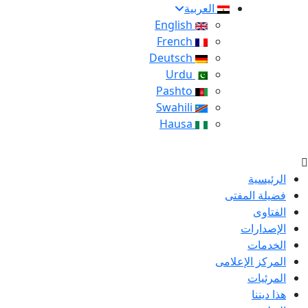
العربية
English
French
Deutsch
Urdu
Pashto
Swahili
Hausa
الرئيسية
فضيلة المفتى
الفتاوى
الإصدارات
الخدمات
المركز الإعلامى
المرئيات
هذا ديننا