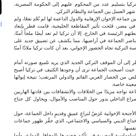
تركيا بتسليم عدد من المحكوم عليهم إلى الحكومة المصرية،
 شهر العسل بين الجماعة والنظام التركي.
اعة الإخوان الإرهابية والدول الداعمة لها لم تُجْدِ نفعًا، ولم
ا
في مصر، فَتَحت تأثير المقاطعة الخليجية، قامت قطر بإبعاد
هم الرئيسة في الخارج، إلا أن تركيا لم تعد أيضًا ملجأً آمنًا،
ناصر الجماعة في أراضيها، مما يكشف عن تضييق جديد على
التركية تجاه الحضور الإخواني، بعد أن كانت تركيا ملاذًا آمنًا
ر إلى أن الموقف التركي الجديد الذي يريد تلميع صورته أمام
 حيث أصبحت الجماعة ترى أن وجودها الكثيف في تركيا أصبح
ص من الحصار العربي القائم والدولي المرتقب؛ نتيجة إيوائها
معينة خاصة.
ة تواجه مزيدًا من الخلافات والانشقاقات بين قادتها الهاربين
راع الداخلي يدور حول المناصب والأموال، ويحاول كل جناح
جنحة الإخوانية عَرَضٌ لنزاعٍ عميقٍ وقديمٍ داخل الجماعة، حول
لخداع الديني والسياسي والاجتماعي، الذي حفَّز ظهور جماعات
نفسها.
لدبلوماسية المصرية في تأكيد حضورها بالمحافل الدولية، وأنها