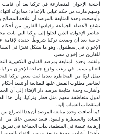
أجنحة الإخوان المتصارعة في تركيا بعد أن قامت 
ومنهم هارب من حكم غيابي بالإعدام؛ مما يؤكد انتهاء
وأوضحت وحدة المتابعة بالمرصد أن علاقة المصالح بين جم
تشفع لأعضاء الجماعة وقيادتها الفارين من أحكام 
عناصر الإخوان، الذين لجئوا إلى تركيا التي باتت محطت
خاصة بعد أن وضعت تركيا شروطًا جديدة لإقامة ع
الإخوان في إسطنبول، وهو ما يشكل تغيرًا في السياسة 
للفارين من إخوان مصر.
ولفتت وحدة المتابعة بمرصد الفتاوى التكفيرية النظ
العالم تسبب في رعب وفزع جماعة الإخوان بتركيا،
يمثل لونًا من المخاطرة بعدما ثبت سعي تركيا للتخل
لعناصر مطلوب القبض عليها للمتابعة أو تنفيذ أحكام 
وأشارت وحدة متابعة مرصد دار الإفتاء إلى أن الجماع
لدول متعاطفة معهم مثل قطر وتركيا، وأن هذا الص
استقطاب الشباب إليه.
كما أضافت وحدة متابعة المرصد أن هذا الصراع بين الأ
القيادة والسيطرة والنفوذ، فبعد تسعين عامًا من ا
إرهابية عنيفة في المنطقة، بدأت الجماعة في تمزيق 
وأخيرًا، أشادت وحدة متابعة مرصد الإفتاء بالجهود ا