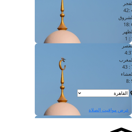
لفجر
4
لشروق
6
لظهر
1
لعصر
4:3
لمغرب
7 
لعشاء
9
عرض مواقيت الصلاة