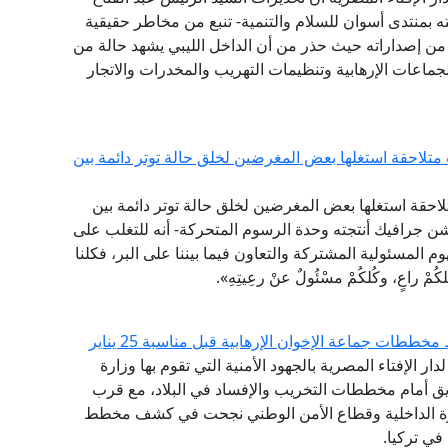
 بمنتدى أسوان للسلام والتنمية- تنبع من مخاطر حقيقية
ير من إصداراته حيث حذر من أن الداخل الليبي يشهد حالة من
الجماعات الإرهابية وتنظيمات التهريب والمخدرات والاتجار
تلاحقة استغلها بعض المغرضين لخلق حالة توتر دائمة بين
لاحقة استغلها بعض المغرضين لخلق حالة توتر دائمة بين
ن جرافيك أنتجته وحدة الرسوم المتحركة- أنه للتغلب على
م المسئولية المشتركة والتعاون فيما بيننا على البر، فكلنا
اعٍ، وكُلكُمْ مسْئُولٌ عنْ رعِيتِهِ».
ططات جماعة الإخوان الإرهابية قبل مناسبة 25 يناير
دار الإفتاء المصرية بالجهود الأمنية التي تقوم بها وزارة
يق أمام مخططات التخريب والإفساد في البلاد، مع قرب
رة الداخلية وقطاع الأمن الوطني نجحت في كشف مخطط
 في تركيا.