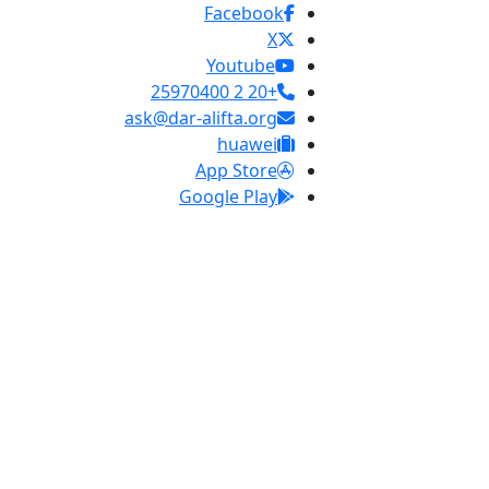
Facebook
X
Youtube
+20 2 25970400
ask@dar-alifta.org
huawei
App Store
Google Play