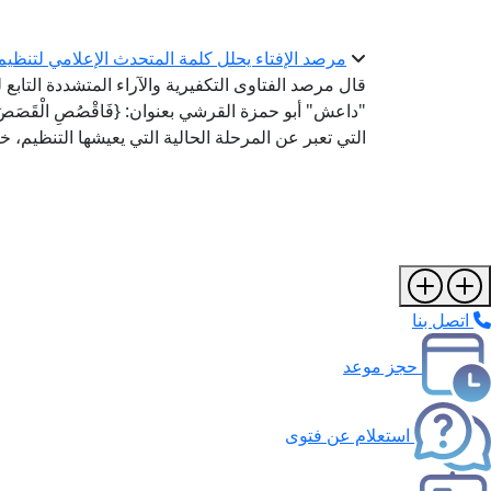
مرصد الإفتاء يحلل كلمة المتحدث الإعلامي لتنظيم داعش في 6
قال مرصد الفتاوى التكفيرية والآراء المتشددة التابع
"داعش" أبو حمزة القرشي بعنوان: {فَاقْصُصِ الْقَصَصَ لَعَ
التي تعبر عن المرحلة الحالية التي يعيشها التنظيم،
اتصل بنا
حجز موعد
استعلام عن فتوى