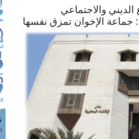
 الديني والاجتماعي
: جماعة الإخوان تمزق نفسها
طل
اس
حج
ال
م
الق