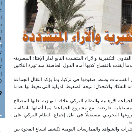
ا
 :42
ا
 :18
ا
 : 1
ا
7
وى التكفيرية والآراء المتشددة التابع لدار الإفتاء المصرية-
ا
ا أيقنت بافتضاح كذبها أمام الدول الحاضنة منذ ثورة الثلاثين
: 43
ا
 انقسامات وسط صفوفها في تركيا، بما يؤكد انتقال الجماعة
 :8
ة التفكك والانحلال؛ نتيجة الضغوط الدولية التي تحيط بها بعدما
اعة الإرهابية والنظام التركي علاقة انتهازية تغلبها المصالح
لمستقبلية تعارضت مع مشروع الجماعة؛ مما أصابها بانتكاسة
عها التخريبي مستقبلًا في ظل إجماع النظام التركي على
ة.
ؤشرات والشواهد والممارسات اليومية تكشف اتساع الفجوة بين