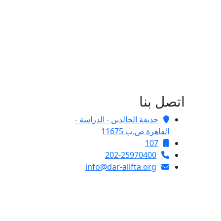
اتصل بنا
حديقة الخالدين - الدراسة -
القاهرة ص.ب 11675
107
202-25970400
info@dar-alifta.org