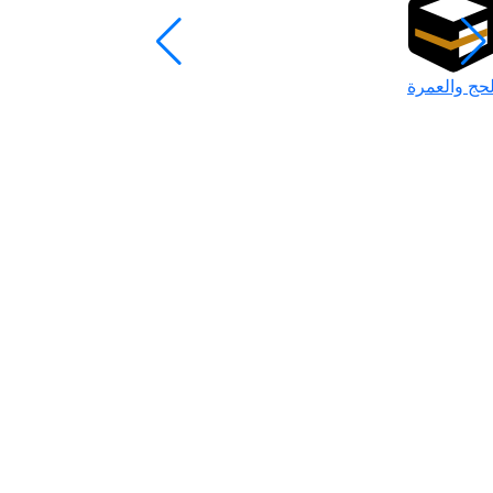
لحج والعمرة
رمضان