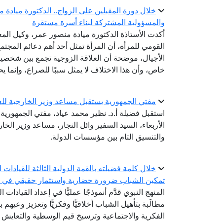
خلال دورة المقبلين على الزواج.. الدكتورة ميادة 
والمسؤولية المشتركة لبناء أسرة مستقرة
أكدت الأستاذة الدكتورة ميادة منصور عمر، وكيل المع
القومي للمرأة، أن المرأة تمثل أحد أهم دعائم المجتم
الأجيال، موضحة أن العلاقة الزوجية تجمع بين شخصين
خاص، وأن هذا الاختلاف لا يمثل سببًا للصراع، وإنما ي
مفتي الجمهورية يستقبل مساعد وزير الخارجية للعل
استقبل فضيلة أ.د. نظير محمد عياد، مفتي الجمهورية، ر
الأربعاء، السيد السفير وائل النجار، مساعد وزير الخ
والتنسيق التام بين مؤسسات الدولة.
خلال كلمة فضيلته بالقمة الدولية الثالثة للقيادات ا
تمكين الشباب ضرورة حضارية واستثمار حقيقي في ح
المنهج النبوي قدَّم أنموذجًا عمليًّا في إعداد القيادا
مطالَبة بتأهيل الشباب أخلاقيًّا وفكريًّا وتعزيز وعي
الفكرية والاجتماعية وترسيخ قيم الوسطية والتعايش 