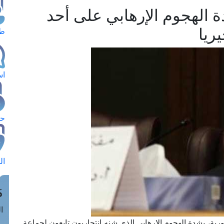
 الهجوم الإرهابي على أحد
ريا
طل
اس
حج
ال
م
الق
رية، بشدة الهجوم الإرهابي الذي شنه انتحاريون تابعون لجماعة