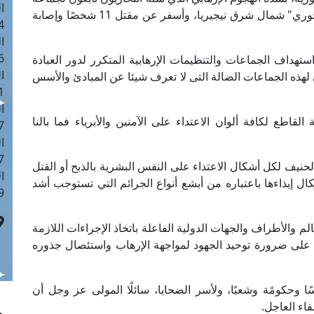
ا
"بوكو حرام" الإرهابية على مسجد في مدينة "مايدوجوري" شمال شرق نيجيريا، وأسفر عن مقتل 11 شخصًا وإصابة
 :42
ا
 :18
استهداف الجماعات والتنظيمات الإرهابية المتكرر لدور العبادة
ا
ي لهذه الجماعات الضالة التى لا تعرف شيئا عن المبادئ والأسس
 : 1
ا
اطع لكافة ألوان الاعتداء على الآمنين والأبرياء فما بالنا
7
ا
: 43
لحنيف لكل أشكال الاعتداء على النفس البشرية بالذبح أو القتل
ا
ل إيذاءها باعتباره من أبشع أنواع الجرائم التي تستوجب أشد
 :8
م والأطراف والجهات الدولية الفاعلة باتخاذ الإجراءات اللازمة
 على ضرورة توحيد الجهود لمواجهة الإرهاب واستئصال جذوره
ًا وحكومًة وشعبًا، ولأسر الضحايا، سائلًا المولى عز وجل أن
اء العاجل.