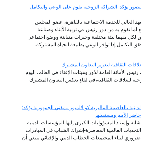
منصور تؤكد: الشراكة الزوجية تقوم على الوعي والتكامل
هد العالي للخدمة الاجتماعية بالقاهرة، عضو المجلس
ع لما تقوم به من دور رئيس في تربية الأبناء وصناعة
 لكل منهما بيئة مختلفة وخبرات متباينة ووضع اجتماعي
حقق التكامل إذا توافر الوعي بطبيعة الحياة المشتركة.
اقات الثقافية لتعزيز التعاون المشترك
ئيس الأمانة العامة لدُور وهيئات الإفتاء في العالم، اليوم
ارجية للعلاقات الثقافية،في لقاءٍ يعكس التعاون المشترك
لدينية بالعاصمة الماليزية كوالالمبور ..مفتي الجمهورية يؤكد:
اضر الأمم ومستقبلها
ت الشابة وإسناد المسؤوليات الكبرى إليها-المؤسسات الدينية
هم بالتحديات العالمية المعاصرة-إشراك الشباب في المبادرات
ضروري لبناء المجتمعات-الخطاب الديني والإفتائي ينبغي أن