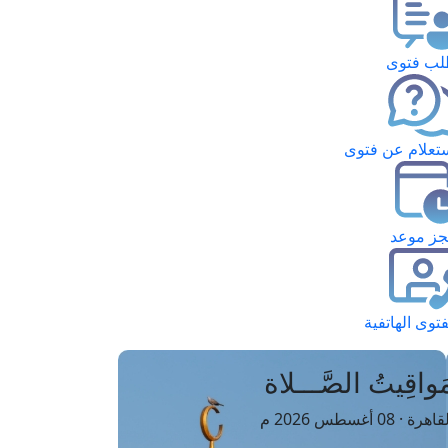
ب فتوى
تعلام عن فتوى
ز موعد
فتوى الهاتفية
َواقِيتُ الصَّـــلاة
اهرة · 08 أغسطس 2026 م