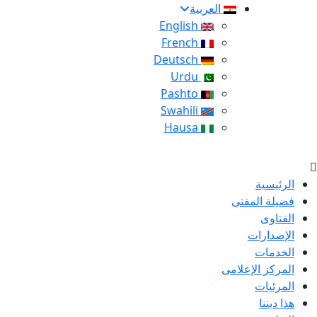
العربية
English
French
Deutsch
Urdu
Pashto
Swahili
Hausa
الرئيسية
فضيلة المفتى
الفتاوى
الإصدارات
الخدمات
المركز الإعلامى
المرئيات
هذا ديننا