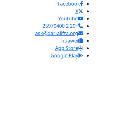
Facebook
X
Youtube
+20 2 25970400
ask@dar-alifta.org
huawei
App Store
Google Play