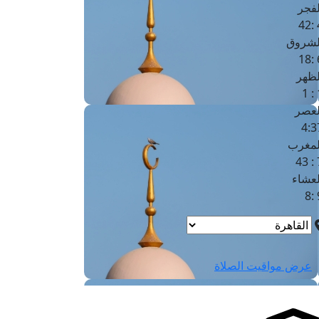
لفجر
4
لشروق
6
لظهر
1
لعصر
4:3
لمغرب
7 
لعشاء
9
عرض مواقيت الصلاة