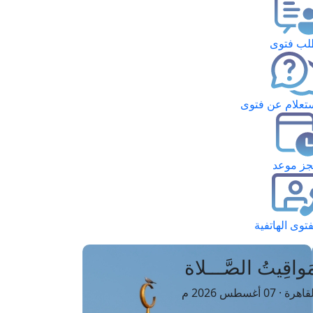
ب فتوى
تعلام عن فتوى
ز موعد
فتوى الهاتفية
َواقِيتُ الصَّـــلاة
اهرة · 07 أغسطس 2026 م