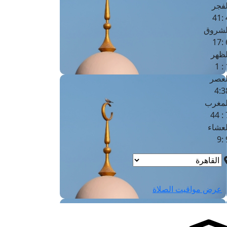
لفجر
4
لشروق
6
لظهر
1
لعصر
4:3
لمغرب
7 
لعشاء
9
عرض مواقيت الصلاة