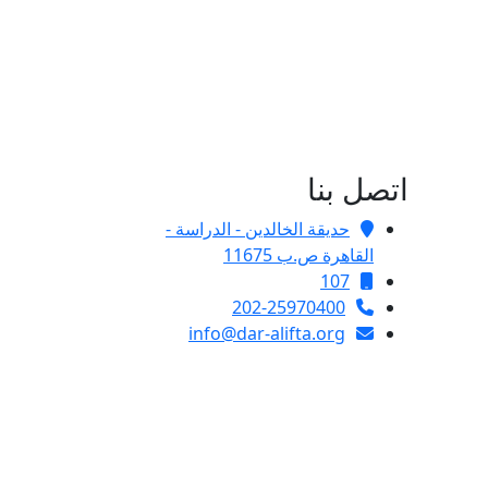
اتصل بنا
حديقة الخالدين - الدراسة -
القاهرة ص.ب 11675
107
202-25970400
info@dar-alifta.org