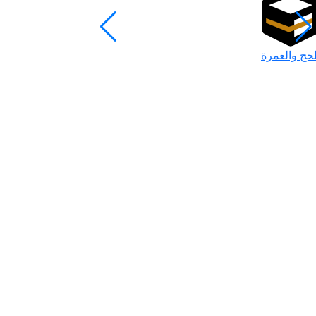
لحج والعمرة
رمضان