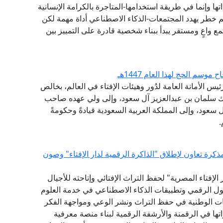
 وإنما في طريقة استخدامها-المتاجرة بالكرامة الإنسانية
 خطر يهدد المجتمعات-الذكاء الاصطناعي أداة مهمة لكن
ع واعٍ ومستقر يبدأ ببناء شخصية قادرة على التمييز بين
سم الحج لهذا العام 1447هـ
يس الأمانة العامة لدُور وهيئات الإفتاء في العالم، بخالص
ملك سلمان بن عبدالعزيز آل سعود، وإلى ولي عهده صاحب
سعود، وإلى المملكة العربية السعودية قيادةً وحكومةً
.
كرة تعاون لإطلاق "الذاكرة الرقمية لدار الإفتاء" وصون
لإفتاء المصرية" لحفظ التراث الإفتائي وإتاحته للأجيال
حول الرقمي وتطبيقات الذكاء الاصطناعي في خدمة العلوم
ات الوطنية في حفظ التراث ونشر الوعي ومواجهة الفكر
ها في الرقمنة والأرشفة الرقمية لبناء منصة معرفية