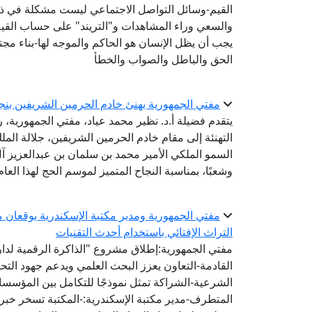
القيم-وسائل التواصل الاجتماعي ليست مشكلة في ذاتها
والسعي وراء المشاهدات و"التريند" على حساب القيم
يجب أن يظل الإنسان هو الحاكم والموجه لها-بناء مجتم
الحق والباطل والصواب والخطأ
مفتي الجمهورية يهنئ خادم الحرمين الشريفين بنجاح مو
يتقدم فضيلة أ.د. نظير محمد عياد، مفتي الجمهورية، رئ
التهنئة إلى مقام خادم الحرمين الشريفين، جلالة ال
السمو الملكي الأمير محمد بن سلمان بن عبدالعزيز آل 
وشعبًا، بمناسبة النجاح المتميز لموسم الحج لهذا العام
مفتي الجمهورية ومدير مكتبة الإسكندرية يوقعان مذ
التراث الإفتائي باستخدام أحدث التقنيات
مفتي الجمهورية:إطلاق مشروع "الذاكرة الرقمية لدار ا
القادمة-التعاون يعزز البحث العلمي ويدعم جهود الت
الشرعية-الشراكة تمثل نموذجًا للتكامل بين المؤسس
المتطرف-مدير مكتبة الإسكندرية:-المكتبة تسخر خبرات