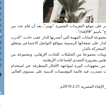
ا
 :41
ا
 :17
ا
صر على موقع التغريدات القصيرة "تويتر"، بعد أن قام عدد من
 : 1
 باسم "#الإفتاء".
ا
جموعة البيانات المهمة التي أصدرتها الدار عقب حادث "الدرب
8
الدار على صفحاتها الرسمية بمواقع التواصل الاجتماعي وتتعلق
ا
متحركة بالدار.
: 44
تدوينات مجموعةً من التحليلات للحادث الإرهابي، ومجموعة من
ا
اطنين بضرورة التصدي للجماعات الإرهابية.
 :9
ية من مجهودات كبيرة لمواجهة الأفكار المتطرفة عبر استخدام
يث تصدرت فيه قائمة المؤسسات الدينية على مستوى العالم،
تاء المصرية 21-2-2019م