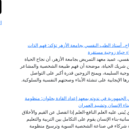
ا
ج.. أستاذ الطب النفسي بجامعة الأزهر تؤكد: فهم الذات
اء حياة زوجية مستقرة
فسي، عميد معهد التمريض بجامعة الأزهر، أن نجاح الحياة
عن شريك الحياة، موضحة أن فهم طبيعة الشخصية والمشاعر
زوجية السليمة، ويمنح الزوجين قدرة أكبر على التواصل
ا الإيجابية على تنشئة الأبناء وصحتهم النفسية والسلوكية.
الجمهورية في ندوته بمعهد إعداد القادة بحلوان: منظومة
اء الإنسان وتشييد العمران
ي يُبنى عليه العلم النافع-العلم إذا انفصل عن القيم والأخلاق
انية-بناء الإنسان يقوم على التكامل بين التربية والتعليم
عة شركاء في صناعة الشخصية السوية وترسيخ منظومة