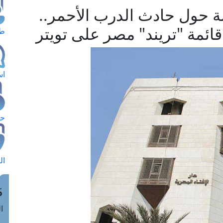
مهمة حول حادث الدرب الأحمر..
 قائمة "تريند" مصر على تويتر
طل
اس
حج
ال
م
الق