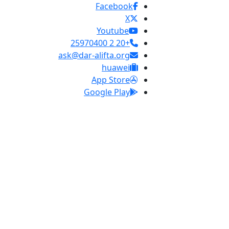
Facebook
X
Youtube
+20 2 25970400
ask@dar-alifta.org
huawei
App Store
Google Play