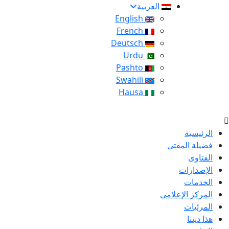
العربية
English
French
Deutsch
Urdu
Pashto
Swahili
Hausa
الرئيسية
فضيلة المفتى
الفتاوى
الإصدارات
الخدمات
المركز الإعلامى
المرئيات
هذا ديننا