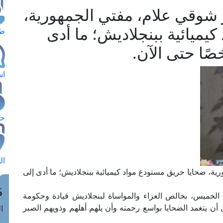
ر شوقي علام، مفتي الجمهورية،
يميائية ببنجلاديش؛ ما أدى
طل
اس
حج
ال
ية، ضحايا حريق مستودع مواد كيميائية ببنجلاديش؛ ما أدى إلى
م
م الخميس، بخالص العزاء والمواساة لبنجلاديش قيادة وحكومة
ل أن يتغمد الضحايا بواسع رحمته وأن يلهم أهلهم وذويهم الصبر
الق