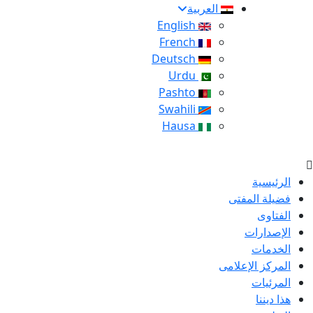
العربية
English
French
Deutsch
Urdu
Pashto
Swahili
Hausa
الرئيسية
فضيلة المفتى
الفتاوى
الإصدارات
الخدمات
المركز الإعلامى
المرئيات
هذا ديننا