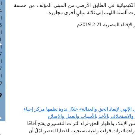
ا
الكيميائية في الطابق الأرضي من المبنى المؤلف من خمسة
 :42
ت ألسنة اللهب إلى ثلاثة مبانٍ أخرى مجاورة.
ا
تاء المصرية 21-2-2019م
 :18
ا
 : 1
ا
7
ا
: 43
ا
 :8
إلهي لإنفاذ الحق والعدالة» خلال ندوة نظمها مركز إحياء
والاستخلاف بالأخذ بالأسباب والعمل والإصلاح
سنن الابتلاء وإظهار الحق-ثراء التراث التفسيري يفتح آفاقًا
اءة التراث قراءة واعية تستجيب لقضايا العصر-آمُلُ أن