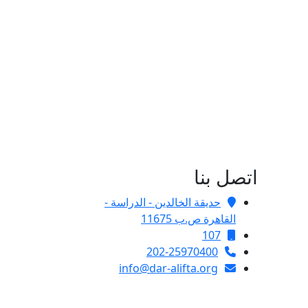
اتصل بنا
حديقة الخالدين - الدراسة -
القاهرة ص.ب 11675
107
202-25970400
info@dar-alifta.org