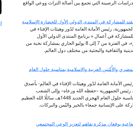
الدراسات الرصينة التي تجمع بين أصالة التراث ووعي الواقع
قند للمشاركة في المنتدى الدولي الأول للحضارة الإسلامية
ا
لجمهورية، رئيس الأمانة العامة لدُور وهيئات الإفتاء في
 للمشاركة في أعمال « برنامج المنتدى الدولي الأول
للحضارة الإسلامية .. طريق السلام والتسامح والتنوير»، في الفترة من 7 إلى 8 يوليو الجاري بمشاركة نخبة من
ينية والثقافية والبحثية من مختلف دول العالم.
ي والأُمَّتين العربية والإسلامية بمناسبة حلول العام
ئيس الأمانة العامة لدُور وهيئات الإفتاء في العالم- بأصدق
ي، رئيس الجمهورية –حفظه الله ورعاه– وإلى الشعب
المصري العظيم، وإلى الأُمَّتين العربية والإسلامية؛ بمناسبة حلول العام الهجري الجديد 1448هـ، سائلًا الله العظيم
ركة على الإنسانية جمعاء بالخير واليُمن والبركات.
شعاعية يوقعان مذكرة تفاهم لتعزيز الوعي المجتمعي