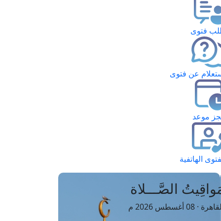
ب فتوى
تعلام عن فتوى
ز موعد
فتوى الهاتفية
َواقِيتُ الصَّـــلاة
اهرة · 08 أغسطس 2026 م