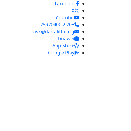
Facebook
X
Youtube
+20 2 25970400
ask@dar-alifta.org
huawei
App Store
Google Play