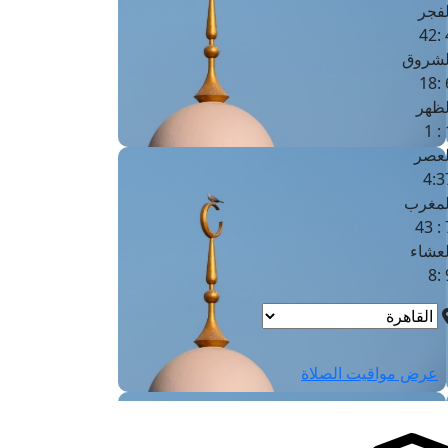
لفجر
4
لشروق
6
لظهر
1
لعصر
4:3
لمغرب
7 
لعشاء
9
عرض مواقيت الصلاة