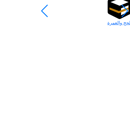
لحج والعمرة
رمضان