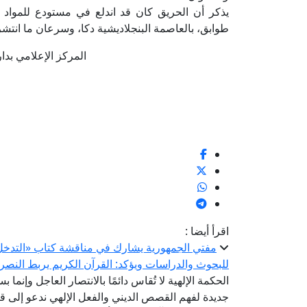
يذكر أن الحريق كان قد اندلع في مستودع للمواد 
طوابق، بالعاصمة البنجلاديشية دكا، وسرعان ما انتشر
المركز الإعلامي بدار الإف
اقرأ أيضا :
مفتي الجمهورية يشارك في مناقشة كتاب «التدخل ال
للبحوث والدراسات ويؤكد: القرآن الكريم يربط النصر 
الحكمة الإلهية لا تُقاس دائمًا بالانتصار العاجل وإنما ب
جديدة لفهم القصص الديني والفعل الإلهي ندعو إلى قر