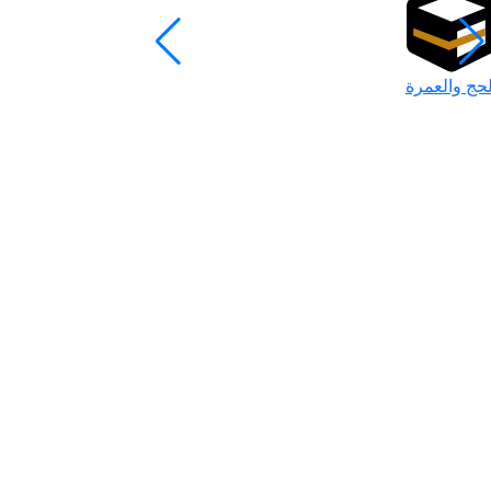
لحج والعمرة
رمضان