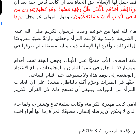
قد جعل لها الإسلام حق الحياة بعد أن كانت تُدفن حية بعد أن
َإِذَا بُشِّرَ أَحَدُهُم بِالْأُنثَىٰ ظَلَّ وَجْهُهُ مُسْوَدًّا وَهُوَ كَظِيمٌ يَتَوَارَىٰ مِنَ
هُ فِي التُّرَابِ أَلَا سَاءَ مَا يَحْكُمُونَ
}، وقول المولى عز وجل: {
وَإِذَا
ا
تقاء الله فيها من خواتيم وصايا الرسول الكريم صلى الله عليه
 الشريعة الإسلامية كرَّمت المرأة وجعلتها وارثةً نصيبًا مفروضًا
قال التركات، وأفرد لها الإسلام ذمة مالية مستقلة لم تعرفها في
ثة أضعاف الأب حتميًّا على الأبناء، وجعل الجنة تحت أقدام
ومشاركة الرجال في تنمية البلدان والمجتمعات، وبلغ الاعتداد
 الوضعية إلى يومنا هذا، ولا تستوعبه حتى قيام الساعة.
َها في الميراث وحرَّم أكله بالباطل، مشددًا على أن العادات
لمرأة من الميراث، وينبغي أن نصحح ذلك لأن القرآن الكريم
لامي كانت مهدرة الكرامة، وكانت سلعة تباع وتشترى، ولما جاء
ذي لا يمكن أن يرضاه إنسان، مضيفًا: المرأة إما أنها أم أو أخت
فتاء المصرية 7-3-2019م