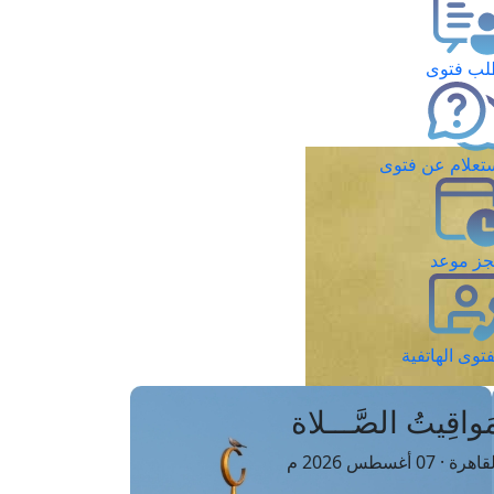
ب فتوى
تعلام عن فتوى
ز موعد
فتوى الهاتفية
َواقِيتُ الصَّـــلاة
اهرة · 07 أغسطس 2026 م