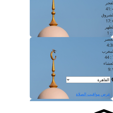
لفجر
4
لشروق
6
لظهر
1
لعصر
4:3
لمغرب
7 
لعشاء
9
عرض مواقيت الصلاة