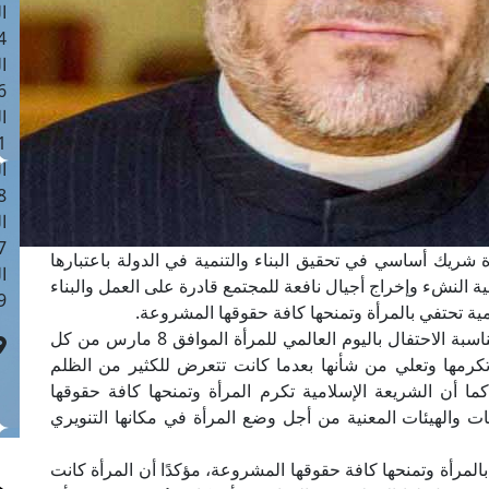
ا
 :41
ا
 :17
ا
 : 1
ا
8
ا
: 44
 شريك أساسي في تحقيق البناء والتنمية في الدولة باعتبارها
ا
ة النشء وإخراج أجيال نافعة للمجتمع قادرة على العمل والبناء
 :9
مية تحتفي بالمرأة وتمنحها كافة حقوقها المشروعة.
وقال مفتي الجمهورية في كلمته، اليوم الخميس، بمناسبة الاحتفال باليوم العالمي للمرأة الموافق 8 مارس من كل
تكرمها وتعلي من شأنها بعدما كانت تتعرض للكثير من الظلم
كما أن الشريعة الإسلامية تكرم المرأة وتمنحها كافة حقوقها
 والهيئات المعنية من أجل وضع المرأة في مكانها التنويري
لمرأة وتمنحها كافة حقوقها المشروعة، مؤكدًا أن المرأة كانت