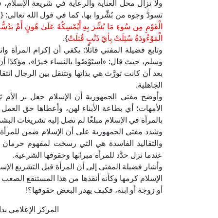
ولا تزال محل العناية والرعاية في شريعة الإسلام، ف
تسودَّ وجوه من بُشِّروا بها، كما في قول الله تعالى: {
و
الْقَوْمِ مِن سُوءِ مَا بُشِّرَ بِهِ أَيُمْسِكُهُ عَلَىٰ هُونٍ أَمْ يَدُسُّ
الْمَوْءُودَةُ سُئِلَتْ بِأيّ ذَنْبٍ قُتلَتْ
}.
وتابع فضيلة المفتي قائلًا: يكفي أن إكرام المرأة وا
وسلم، حيث قال: «استَوْصُوا بالنساء خيرًا»، مؤكدًا أن
بعد أن كانت تورَّث هي بذاتها وتتنقل بين الرجال انت
الجاهلية.
وأوضح مفتي الجمهورية أن الإسلام جعل بر الأم ثلا
الأمهات؛ أي بطاعة الأبناء لهن، وأعطاها حق العمل 
بالمرأة في الإسلام مبلغًا لم تصل إليه تشريعات البشر
وشدد مفتي الجمهورية على أن الإسلام ضمن للمرأة حقّ
والتقاليد الفاسدة هي التي رسخت لمفهوم حرمان ا
عندما نزل حدَّد للمرأة ميراثها وحقوقها الشرعية.
وأشار فضيلة المفتي إلى أن المرأة قبل التشريع الإس
الإسلام كرمها وكأنه أنقذها من هذا المستنقع الصعب ال
أو زوجة أو ابنة، فكيف يهدر البعض حقوقها؟!
المركز الإعلامي بدار الإ