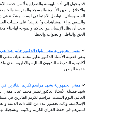
قد يتحول إلى أداة للهيمنة والصراع بدلًا من خدمة الإنس
والأخلاق والدين-الأسرة والمسجد والمدرسة والجام
القيم-وسائل التواصل الاجتماعي ليست مشكلة في ذاتها
والسعي وراء المشاهدات و"التريند" على حساب القيم
يجب أن يظل الإنسان هو الحاكم والموجه لها-بناء مجتم
الحق والباطل والصواب والخطأ
مفتي الجمهورية ينعى اللواء الدكتور حاتم عبدالعز
ينعى فضيلة الأستاذ الدكتور نظير محمد عياد، مفتي ال
أكاديمية الشرطة للشؤون المالية والإدارية، الذي واف
خدمة الوطن.
مفتي الجمهورية يشهد مراسم تكريم الفائزين في مس
شهد فضيلة الأستاذ الدكتور نظير محمد عياد، مفتي الج
العالم، اليوم السبت، مراسم تكريم الفائزين في مسابق
الإسلامية، وذلك بحضور عدد من القيادات الدينية والع
لتميزهم في حفظ القرآن الكريم وتلاوته، وتشجيعًا ل