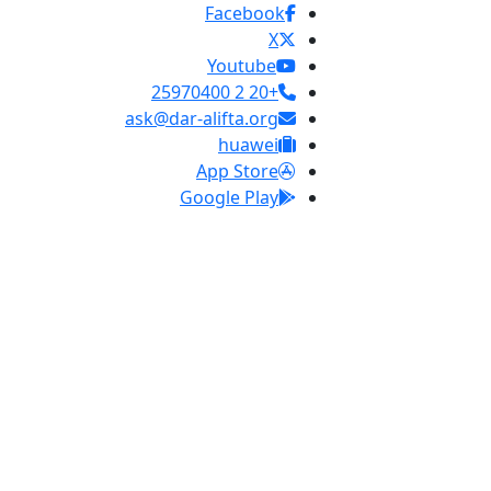
Facebook
X
Youtube
+20 2 25970400
ask@dar-alifta.org
huawei
App Store
Google Play