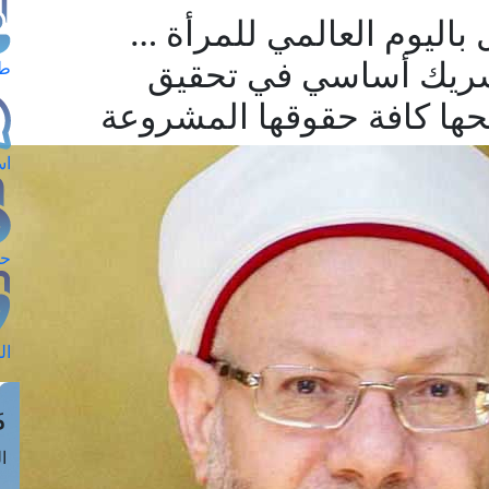
 باليوم العالمي للمرأة …
 شريك أساسي في تحقيق
طل
منحها كافة حقوقها المشروعة
اس
حج
ال
م
الق