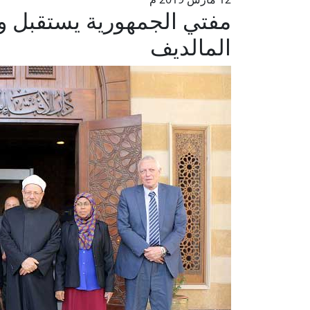
مفتي الجمهورية يستقبل وفد
المالديف