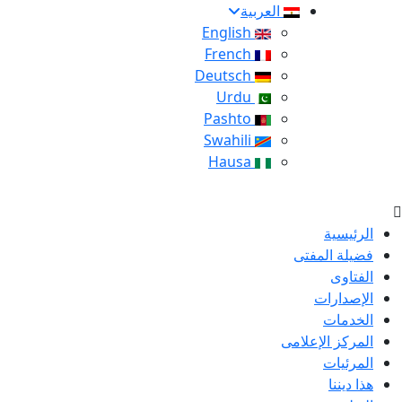
العربية
English
French
Deutsch
Urdu
Pashto
Swahili
Hausa
الرئيسية
فضيلة المفتى
الفتاوى
الإصدارات
الخدمات
المركز الإعلامى
المرئيات
هذا ديننا