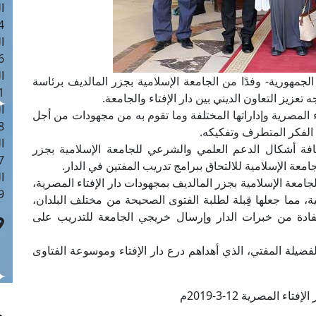
ا
 :40
ا
 :17
ا
جمهورية- وفدًا من الجامعة الإسلامية بجزر المالديف برئاسة
 : 1
عزيز التعاون الديني بين دار الإفتاء والجامعة.
ا
 المصرية وإداراتها المختلفة وما تقوم به من مجهودات من أجل
8
 الفكر المتطرف وتفكيكه.
ا
 كافة أشكال الدعم العلمي والشرعي للجامعة الإسلامية بجزر
: 45
امعة الإسلامية للالتحاق ببرامج تدريب المفتين في الدار.
ا
امعة الإسلامية بجزر المالديف بمجهودات دار الإفتاء المصرية،
 :10
 مما جعلها قِبلة لطلبة الفتوى الصحيحة من مختلف البلدان،
تفادة من خبرات الدار وإرسال خريجي الجامعة للتدريب على
لفضيلة المفتي، الذي أهداهم درع دار الإفتاء وموسوعة الفتاوى
تاء المصرية 12-3-2019م