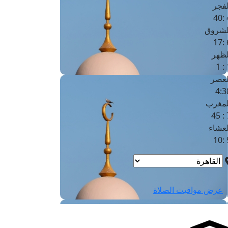
لفجر
4
لشروق
6
لظهر
1
لعصر
4:3
لمغرب
7 
لعشاء
9
عرض مواقيت الصلاة