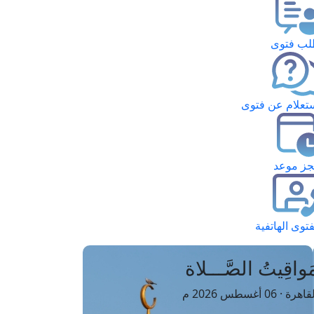
ب فتوى
تعلام عن فتوى
ز موعد
فتوى الهاتفية
َواقِيتُ الصَّـــلاة
اهرة · 06 أغسطس 2026 م