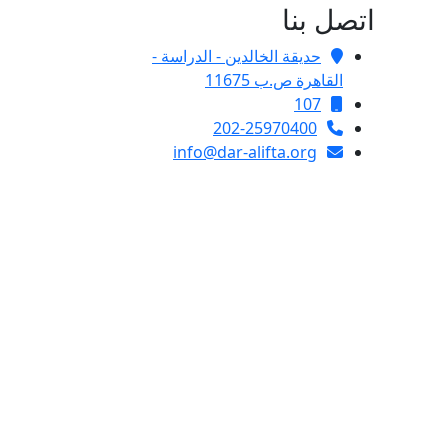
اتصل بنا
حديقة الخالدين - الدراسة -
القاهرة ص.ب 11675
107
202-25970400
info@dar-alifta.org