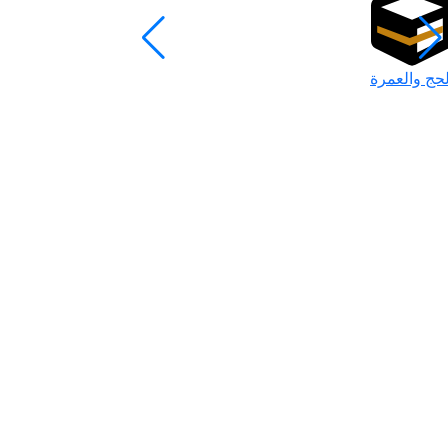
لحج والعمرة
رمضان