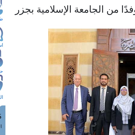
ًا من الجامعة الإسلامية بجزر
طل
اس
حج
ال
م
الق