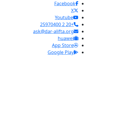
Facebook
X
Youtube
+20 2 25970400
ask@dar-alifta.org
huawei
App Store
Google Play