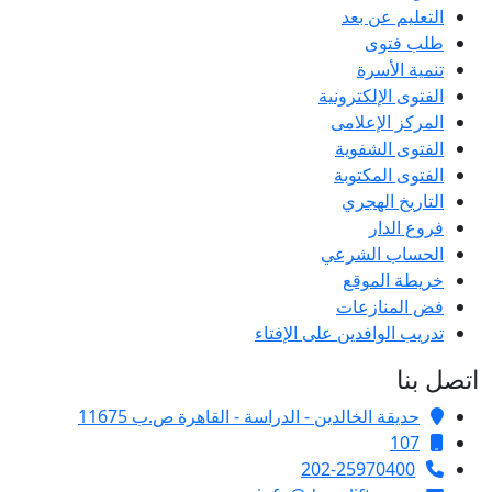
التعليم عن بعد
طلب فتوى
تنمية الأسرة
الفتوى الإلكترونية
المركز الإعلامى
الفتوى الشفوية
الفتوى المكتوبة
التاريخ الهجري
فروع الدار
الحساب الشرعي
خريطة الموقع
فض المنازعات
تدريب الوافدين على الإفتاء
اتصل بنا
حديقة الخالدين - الدراسة - القاهرة ص.ب 11675
107
202-25970400