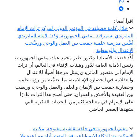
اقرأ أيضا :
خلال كلمة فضيلته في المؤتمر الدولي لمركز تراث الإمام
الماتريدي بسمرقند.. مفتي الجمهورية يؤكد: الإمام الماتريدي
أسَّس مدرسة علمية جمعت بين العقل والوحي ورسَّخت
الاعتدال والوسطية
أكَّد فضيلة الأستاذ الدكتور نظير محمد عياد، مفتي الجمهورية ،
رئيس الأمانة العامة لدُور وهيئات الإفتاء في العالم، أن تراث
الإمام أبي منصور الماتريدي يمثل مرجعًا أصيلًا للاعتدال
والعقلانية في الحضارة الإسلامية، بما تضمَّنه من رؤية علمية
وحضارية جمعت بين الإيمان والعلم، والعقل والوحي، وربطت
بين العقيدة والأخلاق والعمران، حتى أصبح هذا التراث قادرًا
على الإسهام في معالجة كثير من التحديات الفكرية التي
يشهدها العصر الحاضر.
مفتي الجمهورية في حلقة نقاشية مفتوحة بمكتبة
الإسكندرية: الذكاء الاصطناعي في الفتوى أداة مساعدة ولا