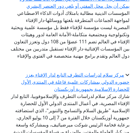
يمكن أن يحل محل المفتي أو يلغي دور العنصر البشري
المؤسسات الدينية مطالبة بامتلاك أدوات الذكاء الاصطناعي
لمواجهة الجماعات المتطرفة بلغتها ووسائلها-دار الإفتاء
المصرية ليست مؤسسة للإفتاء فقط بل مؤسسة علمية وبحثية
وتكنولوجية ومجتمعية متكاملة-الأمانة العامة لدور وهيئات
الإفتاء في العالم تضم 111 عضوًا من 108 دول وتعزز التعاون
بين المؤسسات الإفتائية-دار الإفتاء تستقبل متدربين من مختلف
دول العالم وتقدم برامج مهنية متخصصة في الفتوى والإفتاء
مركز سلام لدراسات التطرف التابع لدار الإفتاء يعزز
حضوره الدولي بمشاركات علمية فاعلة في المنتدى الأول
للحضارة الإسلامية بجمهورية أوزبكستان
شارك مركز سلام لدراسات التطرف والإسلاموفوبيا، التابع لدار
الإفتاء المصرية، في أعمال المنتدى الدولي الأول للحضارة
الإسلامية "طريق السلام والتسامح والتنوير"، الذي استضافته
جمهورية أوزبكستان خلال الفترة من 7 إلى 10 يوليو الجاري،
برعاية فخامة الرئيس شوكت ميرضيائيف، وبمشاركة واسعة
من كبار العلماء والمفتين والوزراء ورؤساء المؤسسات الدينية