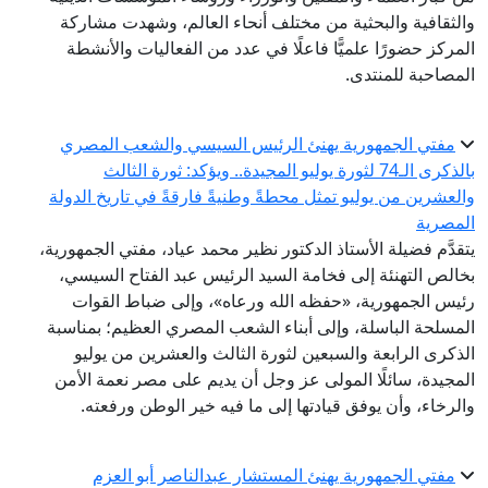
والثقافية والبحثية من مختلف أنحاء العالم، وشهدت مشاركة
المركز حضورًا علميًّا فاعلًا في عدد من الفعاليات والأنشطة
المصاحبة للمنتدى.
مفتي الجمهورية يهنئ الرئيس السيسي والشعب المصري
بالذكرى الـ74 لثورة يوليو المجيدة.. ويؤكد: ثورة الثالث
والعشرين من يوليو تمثل محطةً وطنيةً فارقةً في تاريخ الدولة
المصرية
يتقدَّم فضيلة الأستاذ الدكتور نظير محمد عياد، مفتي الجمهورية،
بخالص التهنئة إلى فخامة السيد الرئيس عبد الفتاح السيسي،
رئيس الجمهورية، «حفظه الله ورعاه»، وإلى ضباط القوات
المسلحة الباسلة، وإلى أبناء الشعب المصري العظيم؛ بمناسبة
الذكرى الرابعة والسبعين لثورة الثالث والعشرين من يوليو
المجيدة، سائلًا المولى عز وجل أن يديم على مصر نعمة الأمن
والرخاء، وأن يوفق قيادتها إلى ما فيه خير الوطن ورفعته.
مفتي الجمهورية يهنئ المستشار عبدالناصر أبو العزم