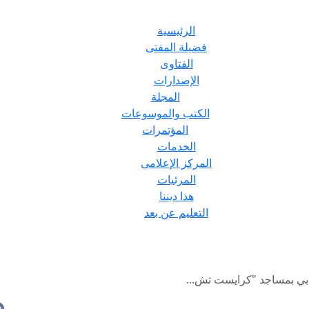
الرئيسية
فضيلة المفتى
الفتاوى
الإصدارات
المجلة
الكتب والموسوعات
المؤتمرات
الخدمات
المركز الإعلامى
المرئيات
هذا ديننا
التعليم عن بعد
هابي بمساجد "كرايست تش...