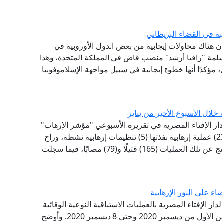
ة في القضاء البريطاني
 إن هناك محاولات إيجابية من بعض الدول الأوروبية في
مسلمة "رافيا أرشد" منصب قاض في المملكة المتحدة، وهذا
مؤكدًا أنها خطوة إيجابية في سبيل مواجهة الإسلاموفوبيا
لدار الإفتاء المصرية في تقريره الأسبوعي "مؤشر الإرهاب"
بأن (12) دولة شهدت خلال الأسبوع الأخير من يناير (23) عملية إرهابية نفذتها (5) تنظيمات إرهابية نشطة، وراح
ضحيتها (248) ما بين قتيل ومصاب ومختطف، حيث نتج عن تلك العمليات (165) قتيلًا و(79) مصابًا، فيما سجلت
ء على البؤر الإرهابية
دار الإفتاء المصرية بالعمليات الاستباقية النوعية الوقائية
التي قامت بها القوات المسلحة المصرية في الفترة من الأول من ديسمبر 2020 وحتى 8 ديسمبر 2020. وأوضح