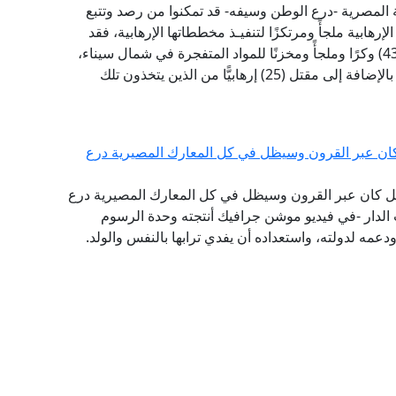
ة المصرية -درع الوطن وسيفه- قد تمكنوا من رصد وتتبع
لإرهابية ملجأً ومرتكزًا لتنفيـذ مخططاتها الإرهابية، فقد
أسفرت مساعي أفراد القوات المسلحة عن تدمير (437) وكرًا وملجأً ومخزنًا للمواد المتفجرة في شمال سيناء،
يتم استخدامها من قِبل العناصر الإرهابية كملاجئ لها، بالإضافة إلى مقتل (25) إرهابيًّا من الذين يتخذون تلك
كان عبر القرون وسيظل في كل المعارك المصيرية درع
صيل كان عبر القرون وسيظل في كل المعارك المصيرية درع
 الدار -في فيديو موشن جرافيك أنتجته وحدة الرسوم
ودعمه لدولته، واستعداده أن يفدي ترابها بالنفس والولد.