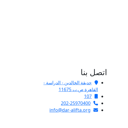
اتصل بنا
حديقة الخالدين - الدراسة -
القاهرة ص.ب 11675
107
202-25970400
info@dar-alifta.org