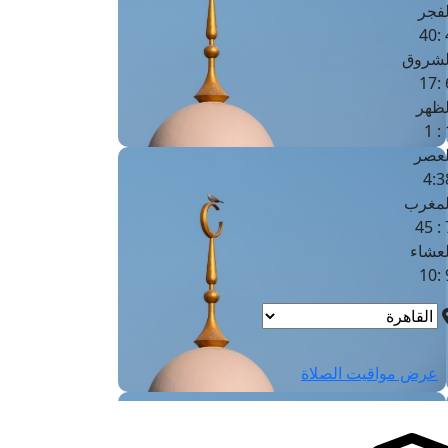
لفجر
4
لشروق
6
لظهر
1
لعصر
4:3
لمغرب
7 
لعشاء
9
عرض مواقيت الصلاة