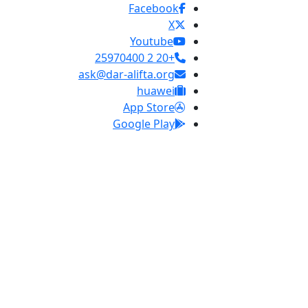
Facebook
X
Youtube
+20 2 25970400
ask@dar-alifta.org
huawei
App Store
Google Play