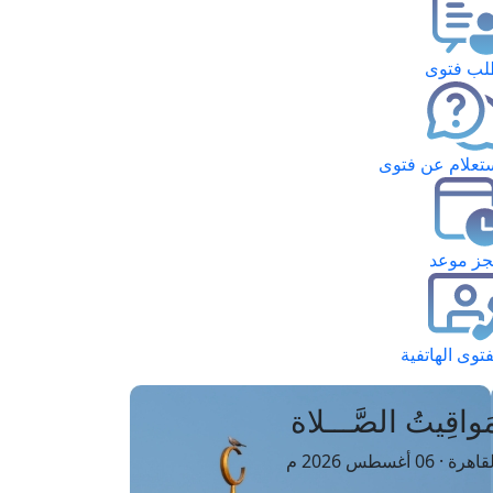
ب فتوى
تعلام عن فتوى
ز موعد
فتوى الهاتفية
َواقِيتُ الصَّـــلاة
اهرة · 06 أغسطس 2026 م