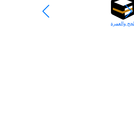
لحج والعمرة
رمضان