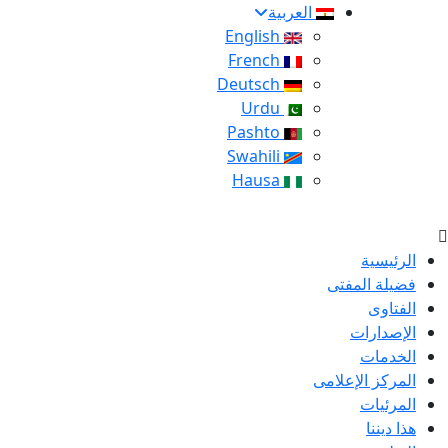
العربية
English
French
Deutsch
Urdu
Pashto
Swahili
Hausa
الرئيسية
فضيلة المفتى
الفتاوى
الإصدارات
الخدمات
المركز الإعلامى
المرئيات
هذا ديننا