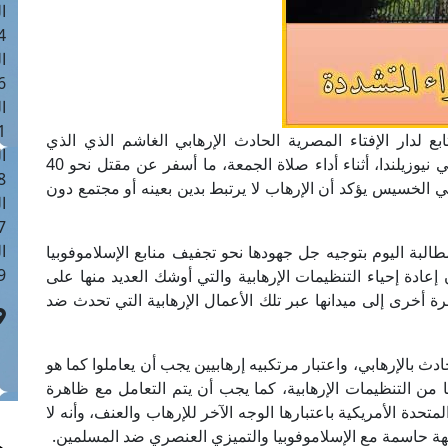
ا
 :40
ا
 :17
ا
 : 1
ابع لدار الإفتاء المصرية الحادث الإرهابي الغاشم الذي الذي
ا
استهدف مسجدين في مدينة " كرايست تشيرش" في نيوزيلندا، أثناء أداء صلاة الجمعة، ما أسفر عن مقتل نحو 40
8
مل الإرهابي الخسيس يؤكد أن الإرهاب لا يرتبط بدين بعينه أو مجتمع دون
ا
: 45
ا
لبة اليوم بتوجيه جل جهودها نحو تجفيف منابع الإسلاموفوبيا
 :10
عادة إحياء التنظيمات الإرهابية والتي أوشك العديد منها على
ة مرة أخرى إلى ميدانها عبر تلك الأعمال الإرهابية التي تحدث ضد
ث بالإرهابي، واعتبار مرتكبيه إرهابيين يجب أن يعاملوا كما هو
من التنظيمات الإرهابية، كما يجب أن يتم التعامل مع ظاهرة
لمتحدة الأمريكية باعتبارها الوجه الآخر للإرهاب والعنف، وأنه لا
اجهة حاسمة مع الإسلاموفوبيا والتميزي العنصري ضد المسلمين.