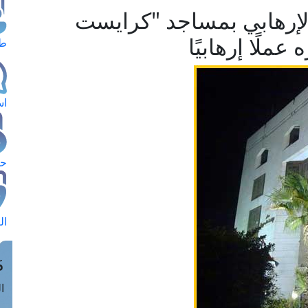
الإرهابي بمساجد "كرايست
ملًا إرهابيًا
طل
اس
حج
ال
م
الق