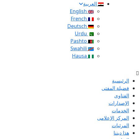
العربية
English
French
Deutsch
Urdu
Pashto
Swahili
Hausa
الرئيسية
فضيلة المفتى
الفتاوى
الإصدارات
الخدمات
المركز الإعلامى
المرئيات
هذا ديننا