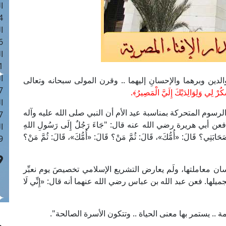
ا
 :42
ا
 :18
ا
 : 1
ا
الدين وبرهما والإحسانِ إليهما .. وقرن المولى سبحانه وتعالى
7
ُرْ لِي وَلِوَالِدَيْكَ إِلَيَّ الْمَصِيرُ﴾.
ا
سوم المتحركة بمناسبة عيد الأم أن النبي صلى الله عليه وآله
: 43
ن أبي هريرة رضي الله عنه قال: "جَاءَ رَجُلٌ إِلَى رَسُولِ اللهِ
ا
تِي؟ قَالَ: «أُمُّكَ»، قَالَ: ثُمَّ مَنْ؟ قَالَ: «أُمُّكَ»، قَالَ: ثُمَّ مَنْ؟
 :8
سان معاملتها، ولَم يعارض التشريع الإسلامي تخصيصَ يوم نعبِّر
ميلها. فعن عبد الله بن عباس رضي الله عنهما أنه قال: «إِنِّي لَا
مة .. يستمر بها معنى الحياة .. وتتكون الأسرة الصالحة".