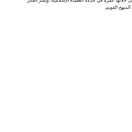
نى خلالها عمره في خدمة العقيدة الإسلامية، ونشر الفكر
لمنهج القويم.