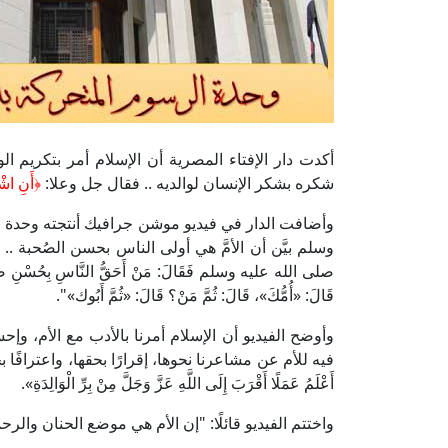
أكدت دار الإفتاء المصرية أن الإسلام أمر بتكريم الو
شكره بشكر الإنسان لوالديه .. فقال جل وعلا:
﴿أَنِ اشْك
وأضافت الدار في فيديو موشن جرافيك أنتجته وحدة الر
وسلم بيَّن أن الأمَّ هي أولى الناس بحسن الصُحبة .. فع
صلى الله عليه وسلم فَقَالَ: مَنْ أَحَقُّ النَّاسِ بِحُسْنِ صَحَابَ
قَالَ: «أُمُّكَ»، قَالَ: ثُمَّ مَنْ؟ قَالَ: «ثُمَّ أَبُوك»".
وأوضح الفيديو أن الإسلام أمرنا بالأدب مع الأم، وإح
فيه للأم عن مشاعرنا نحوها، إقرارًا بحقها، واعترافًا بج
أَعْلَمُ عَمَلًا أَقْرَبَ إِلَى اللَّهِ عَزَّ وَجَلَّ مِنْ بِرِّ الْوَالِدَةِ».
واختتم الفيديو قائلًا: "إن الأم هي موضع الحنان والرح