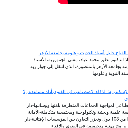
 الفتاح خليل أستاذ الحديث وعلومه بجامعة الأزهر
ذ الدكتور نظير محمد عياد، مفتي الجمهورية، الأستاذ
مه بجامعة الأزهر بالمنصورة، الذي انتقل إلى جوار ربه
نة النبوية وعلومها.
إسكندرية: الذكاء الاصطناعي في الفتوى أداة مساعدة ولا
ي
طناعي لمواجهة الجماعات المتطرفة بلغتها ووسائلها-دار
 علمية وبحثية وتكنولوجية ومجتمعية متكاملة-الأمانة
العامة لدور وهيئات الإفتاء في العالم تضم 111 عضوًا من 108 دول وتعزز التعاون بين المؤسسات الإفتائية-دار
 برامج مهنية متخصصة في الفتوى والإفتاء