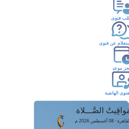
ب فتوى
تعلام عن فتوى
ز موعد
فتوى الهاتفية
َواقِيتُ الصَّـــلاة
اهرة · 08 أغسطس 2026 م