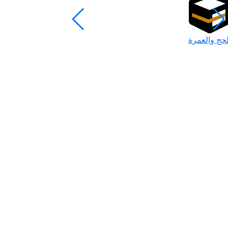
لحج والعمرة
رمضان