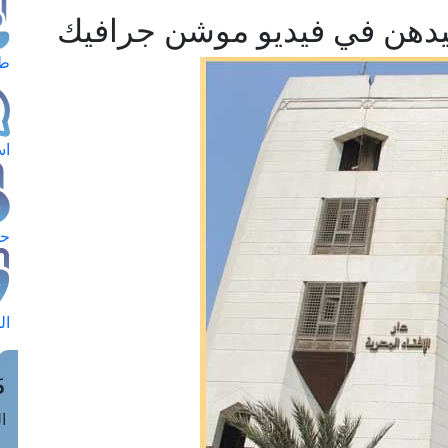
 بعيدهن في فيديو موشن جرافيك
طل
اس
حج
ال
م
الق