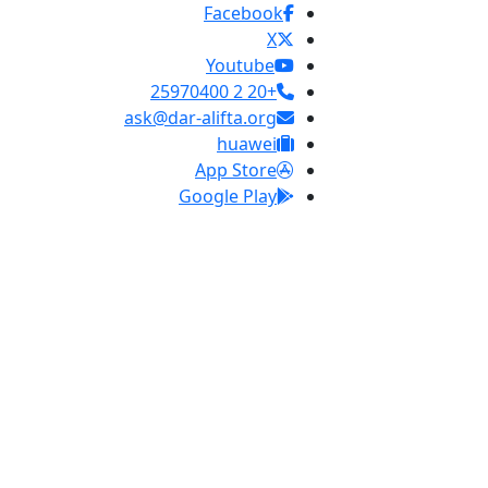
Facebook
X
Youtube
+20 2 25970400
ask@dar-alifta.org
huawei
App Store
Google Play