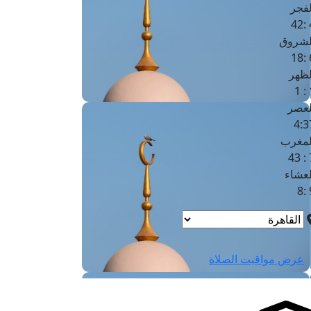
لفجر
4
لشروق
6
لظهر
1
لعصر
4:3
لمغرب
7 
لعشاء
9
عرض مواقيت الصلاة