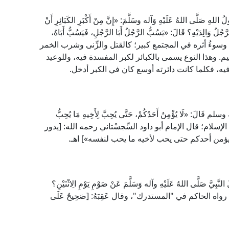
اللهِ صَلَّى اللهُ عَلَيْهِ وَآله وسَلَّمَ: «إِنَّ مِنْ أَكْبَرِ الكَبَائِرِ أَنْ
َّجُلُ وَالِدَيْهِ؟ قَالَ: «يَسُبُّ الرَّجُلُ أَبَا الرَّجُلِ، فَيَسُبُّ أَبَاهُ،
ٌ، وسوءُ أثره في المجتمع كبير؛ كالقتل والزِّنى وشرب الخمر
. وهذا النوع يسمى بالكبائر لكبر المفسدة فيه، وللوعيد
يه، فكلما كانت دائرته أوسع كان في الكبر أدخل.
الَ: «لَا يُؤْمِنُ أَحَدُكُمْ، حَتَّى يُحِبَّ لِأَخِيهِ مَا يُحِبُّ
 الإسلام؛ قال الإمام أبو داود السِّجسْتاني رحمه الله: [يدور
لا يؤمن أحدكم حتى يحب لأخيه ما يحب لنفسه»] اهـ.
لنَّبِيَّ صَلَّى اللهُ عَلَيْهِ وآله وَسَلَّمَ عَنْ صَوْمِ يَوْمِ الِاثْنَيْنِ؟
َلَيَّ فِيهِ» رواه الحاكم في "المستدرك"، وقال عَقِبَهُ: [صَحِيحٌ عَلَى