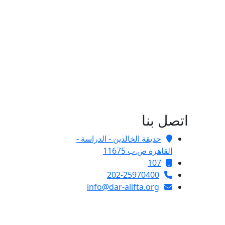
اتصل بنا
حديقة الخالدين - الدراسة -
القاهرة ص.ب 11675
107
202-25970400
info@dar-alifta.org