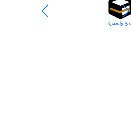
لحج والعمرة
رمضان