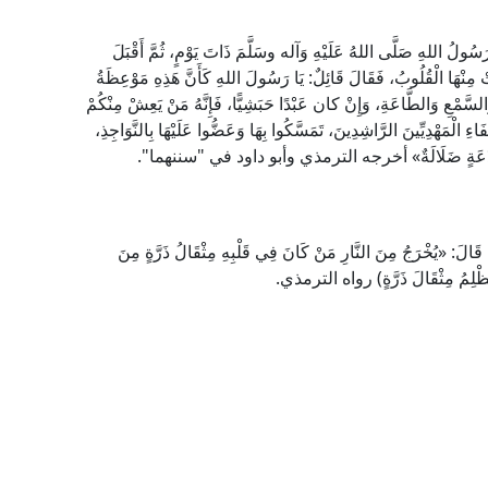
لهِ صَلَّى اللهُ عَلَيْهِ وَآله وسَلَّمَ ذَاتَ يَوْمٍ، ثُمَّ أَقْبَلَ
َتْ مِنْهَا الْقُلُوبُ، فَقَالَ قَائِلٌ: يَا رَسُولَ اللهِ كَأَنَّ هَذِهِ مَوْعِظَةُ
َالسَّمْعِ وَالطَّاعَةِ، وَإِنْ كان عَبْدًا حَبَشِيًّا، فَإِنَّهُ مَنْ يَعِشْ مِنْكُمْ
اءِ الْمَهْدِيِّينَ الرَّاشِدِينَ، تَمَسَّكُوا بِهَا وَعَضُّوا عَلَيْهَا بِالنَّوَاجِذِ،
ٌ، وَكُلَّ بِدْعَةٍ ضَلَالَةٌ» أخرجه الترمذي وأبو داود في "سننهما".
مَ قَالَ: «يُخْرَجُ مِنَ النَّارِ مَنْ كَانَ فِي قَلْبِهِ مِثْقَالُ ذَرَّةٍ مِنَ
َا يَظْلِمُ مِثْقَالَ ذَرَّةٍ) رواه الترمذي.