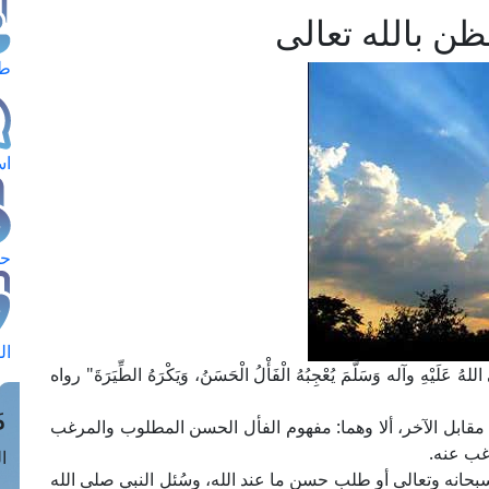
ظن بالله تعالى
طل
اس
حج
ال
 عَلَيْهِ وآله وَسَلَّمَ يُعْجِبُهُ الْفَأْلُ الْحَسَنُ، وَيَكْرَهُ الطِّيَرَةَ" رواه
م
مقابل الآخر، ألا وهما: مفهوم الفأل الحسن المطلوب والمرغب
رغب عنه.
الق
حانه وتعالى أو طلب حسن ما عند الله، وسُئل النبي صلى الله