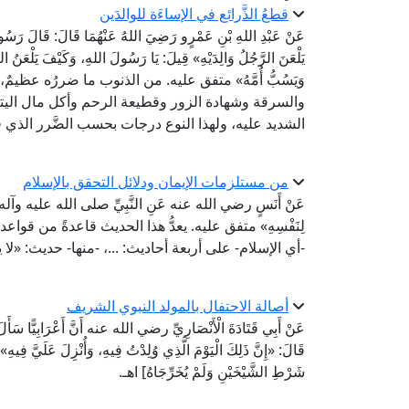
قطعُ الذَّرائع في الإساءَة للوالدَين
عَنْ عَبْدِ اللهِ بْنِ عَمْرٍو رَضِيَ اللهُ عَنْهُمَا قَالَ: قَالَ رَسُولُ 
يَلْعَنَ الرَّجُلُ وَالِدَيْهِ» قِيلَ: يَا رَسُولَ اللهِ، وَكَيْفَ يَلْعَنُ الر
وَيَسُبُّ أُمَّهُ» متفق عليه. من الذنوب ما ضررُه عظيم
والسرقة وشهادة الزور وقطيعة الرحم وأكل مال اليتيم
الشديد عليه، ولهذا النوع درجات بحسب الضَّرر الذي ف
من مستلزمات الإيمان ودلائل التحقق بالإسلام
عَنْ أَنَسٍ رضي الله عنه عَنِ النَّبِيِّ صلى الله عليه وآله وسلم قَ
لِنَفْسِهِ» متفق عليه. يعدُّ هذا الحديث قاعدةً من قواعد
-أي الإسلام- على أربعة أحاديث: ...، -منها- حديث: «
أصالة الاحتفال بالمولد النبوي الشريف
عَنْ أَبِي قَتَادَةَ الْأَنْصَارِيِّ رضي الله عنه أَنَّ أَعْرَابِيًّا سَأَلَ ا
قَالَ: «إِنَّ ذَلِكَ الْيَوْمَ الَّذِي وُلِدْتُ فِيهِ، وَأُنْزِلَ ع
شَرْطِ الشَّيْخَيْنِ وَلَمْ يُخَرِّجَاهُ] اهـ.