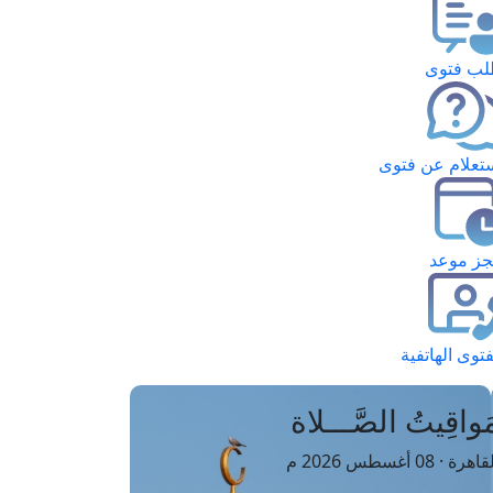
ب فتوى
تعلام عن فتوى
ز موعد
فتوى الهاتفية
َواقِيتُ الصَّـــلاة
اهرة · 08 أغسطس 2026 م