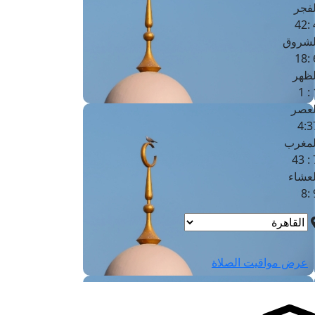
لفجر
4
لشروق
6
لظهر
1
لعصر
4:3
لمغرب
7 
لعشاء
9
عرض مواقيت الصلاة