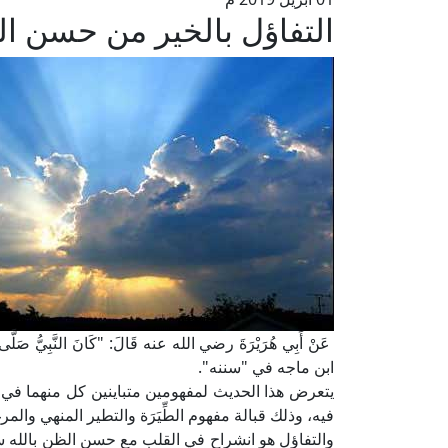
التفاؤل بالخير من حسن ال
عَنْ أَبِي هُرَيْرَةَ رضي الله عنه قَالَ: "كَانَ النَّبِيُّ صَلَّى اللهُ
ابن ماجه في "سننه".
يتعرض هذا الحديث لمفهومين متباينين كل منهما في 
فيه، وذلك قبالة مفهوم الطِّيَرَة والتطير المنهي والم
والتفاؤل هو انشراح في القلب مع حسن الظن بالله سب