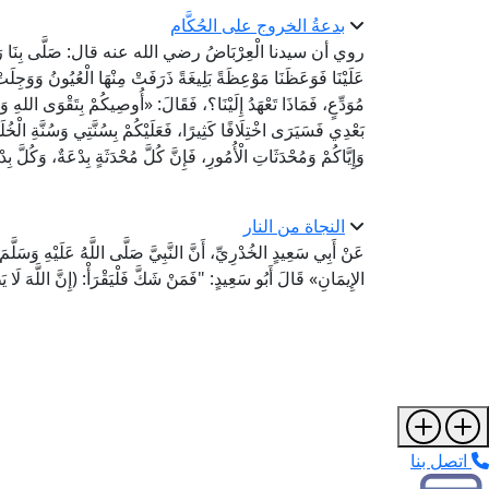
بدعةُ الخروج على الحُكَّام
روي أن سيدنا الْعِرْبَاضُ رضي الله عنه قال: صَلَّى بِنَا رَسُولُ ال
عَلَيْنَا فَوَعَظَنَا مَوْعِظَةً بَلِيغَةً ذَرَفَتْ مِنْهَا الْعُيُونُ وَوَجِل
مُوَدِّعٍ، فَمَاذَا تَعْهَدُ إِلَيْنَا؟، فَقَالَ: «أُوصِيكُمْ بِتَقْوَى اللهِ و
بَعْدِي فَسَيَرَى اخْتِلَافًا كَثِيرًا، فَعَلَيْكُمْ بِسُنَّتِي وَسُنَّةِ الْخُلَفَ
وَإِيَّاكُمْ وَمُحْدَثَاتِ الْأُمُورِ، فَإِنَّ كُلَّ مُحْدَثَةٍ بِدْعَة
النجاة من النار
عَنْ أَبِي سَعِيدٍ الخُدْرِيِّ، أَنَّ النَّبِيَّ صَلَّى اللَّهُ عَلَيْهِ وَسَلَّ
الإِيمَانِ» قَالَ أَبُو سَعِيدٍ: "فَمَنْ شَكَّ فَلْيَقْرَأْ: (إِنَّ اللَّهَ ل
اتصل بنا