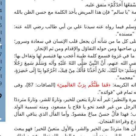
ا
مَعُهَا أَحَدُكُمْ» متفق عليه.
 :42
مة "يا سالم" فإن هذا المريض يأخذ الكلمة مع حسن الظن بالله
ا
.
 :18
وسلم فيما رواه عنه سيدنا علي بن أبي طالب رضي الله عنه:
ا
في "مسنده".
 : 1
لى كل ما من شأنه أن يجعل قلب الإنسان في سعادة وسرور؛
ا
صاحبها ومن حوله التفاؤل والإقدام ومن ثم الإنجاز.
7
 ما في غزوة فسمع كلمة طيبة أعجب بها فتبسم لها وتفاءل بها؛
ا
ِ رضي الله عنهم، أَنَّ النَّبِيَّ صَلَّى اللهُ عَلَيْهِ وآله وَسَلَّمَ سَمِعَ رَجُلًا
: 43
لَّمَ: «يَا لَبَّيْكَ، نَحْنُ أَخَذْنَا فَأْلَكَ مِنْ فِيكَ، اخْرُجُوا بِنَا إِلَى خَضِرَةٍ،
ا
 في "معجمه".
 :8
ته الكريمة:
﴿فَمَا ظَنُّكُم بِرَبِّ العَالَمِينَ﴾
[الصافات: 87]، وفى
رجه تمام في "فوائده".
لتطير؛ غير أنه تارةً يتعين للخير، وتارةً للشر، وتارةً مترددًا
 الرجل من غير قصد نحو يا فلاح يا مسعود، ومنه تسمية الولد
فهذا فألٌ حسنٌ مباحٌ مقصودٌ. وأما الفأل الذي ينافي الفأل
ع وقراءة الفنجان.
ن هذا مترددٌ بين الخير والشر، والأول متعينٌ للخير؛ فهو يبعث
خير، والثاني بصدد أن يبين سوء الظن بالله تعالى فحرم لذلك،