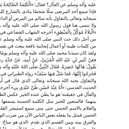
عليه وآله وسلم عن الفأل؟ فقال: «الْكَلِمَةُ الصَّالِحَةُ يَسْ
فإذا سمع أحد المرضى مثلًا شخصًا ينادى بالشارع كل
سبحانه وتعالى بالتفاؤل بأنه سالم من المرض أو الداء
ولا ننسى هنا قول رسول الله صلى الله عليه وآله 
«الْبَلَاءُ مُوَكَّلٌ بِالْمَنْطِقِ» أخرجه الشهاب القضاعي 
من أجل ذلك حث النبي صلى الله عليه وآله وسلم ع
من كلمات طيبة أو أعمال إيجابية نافعة يبعث في نفس 
ولقد كان سيدنا محمد صلى الله عليه وآله وسلم يومًا
فعَنْ كَثِيرِ بْنِ عَبْدِ اللهِ الْمُزَنِيِّ، عَنْ أَبِيهِ، عَنْ جَدِّه
يَقُولُ: هَاكَهَا خَضِرَةً، فَقَالَ النَّبِيُّ صَلَّى اللهُ عَلَيْهِ وآله وَسَ
فَخَرَجُوا إِلَيْهَا، فَمَا سُلَّ فِيهَا سَيْفٌ» رواه الطبراني
والتفاؤل يحبه الله سبحانه وتعالى الذي قال في آيا
الحديث القدسي: «أَنَا عِنْدَ حُسْنِ ظَنِّ عَبْدِي بِي» أخ
والفأل في حقيقته: هو ما يظن عنده الخير عكس الطيرة وا
بينهما: فالمتعين للخير مثل الكلمة الحسنة يسمعها
والغلام بالاسم الحسن حتى متى سمع استبشر القلب؛ 
الحسن فمثل ما يفعله بعض الناس الآن من ضرب الود
والفرق بينه وبين القسم الذي تقدم -الذي هو مباحٌ- أ
على حسن الظن بالله تعالى فهو حسنٌ؛ لأنه وسيلةٌ لل