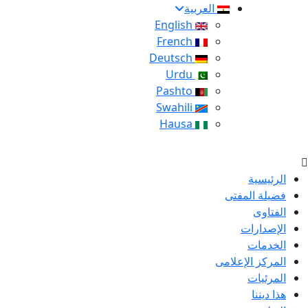
العربية
English
French
Deutsch
Urdu
Pashto
Swahili
Hausa
الرئيسية
فضيلة المفتى
الفتاوى
الإصدارات
الخدمات
المركز الإعلامى
المرئيات
هذا ديننا