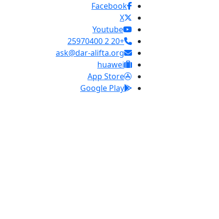
Facebook
X
Youtube
+20 2 25970400
ask@dar-alifta.org
huawei
App Store
Google Play