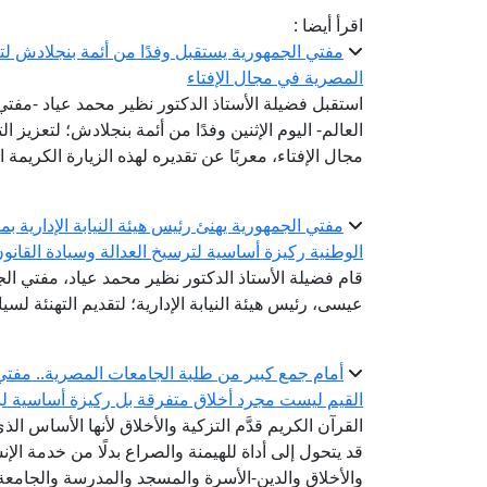
اقرأ أيضا :
مفتي الجمهورية يستقبل وفدًا من أئمة بنجلادش لتعز
المصرية في مجال الإفتاء
استقبل فضيلة الأستاذ الدكتور نظير محمد عياد -مفتي ا
العالم- اليوم الإثنين وفدًا من أئمة بنجلادش؛ لتعزيز 
مجال الإفتاء، معربًا عن تقديره لهذه الزيارة الكريمة 
مفتي الجمهورية يهنئ رئيس هيئة النيابة الإدارية بم
الوطنية ركيزة أساسية لترسيخ العدالة وسيادة القانو
قام فضيلة الأستاذ الدكتور نظير محمد عياد، مفتي الجم
عيسى، رئيس هيئة النيابة الإدارية؛ لتقديم التهنئة لسيادت
أمام جمع كبير من طلبة الجامعات المصرية.. مفتي 
القيم ليست مجرد أخلاق متفرقة بل ركيزة أساسية لبن
القرآن الكريم قدَّم التزكية والأخلاق لأنها الأساس الذ
قد يتحول إلى أداة للهيمنة والصراع بدلًا من خدمة الإنس
والأخلاق والدين-الأسرة والمسجد والمدرسة والجام