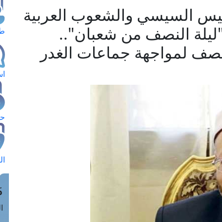
ئيس السيسي والشعوب العربية
"ليلة النصف من شعبان"..
طل
الصف لمواجهة جماعات الغدر
اس
حج
ال
م
الق