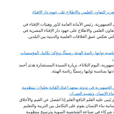
يز التعاون العلمي والاطلاع على جهود دار الإفتاء
لجمهورية، رئيس الأمانة العامة لدُور وهيئات الإفتاء في
التعاون العلمي والاطلاع على جهود دار الإفتاء المصرية في
التي تعكس عمق العلاقات العلمية والدينية بين البلدين.
ناسبة توليها رئاسة الهيئة رسميًّا..ويؤكد: تكامل المؤسسات
ن
هورية، اليوم الثلاثاء، بزيارة السيدة المستشارة هدى أحمد
ها بمناسبة توليها رسميًّا رئاسة الهيئة.
الجمهورية في ندوته بمعهد إعداد القادة بحلوان: منظومة
اء الإنسان وتشييد العمران
ي يُبنى عليه العلم النافع-العلم إذا انفصل عن القيم والأخلاق
انية-بناء الإنسان يقوم على التكامل بين التربية والتعليم
عة شركاء في صناعة الشخصية السوية وترسيخ منظومة