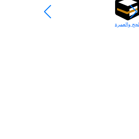
لحج والعمرة
رمضان