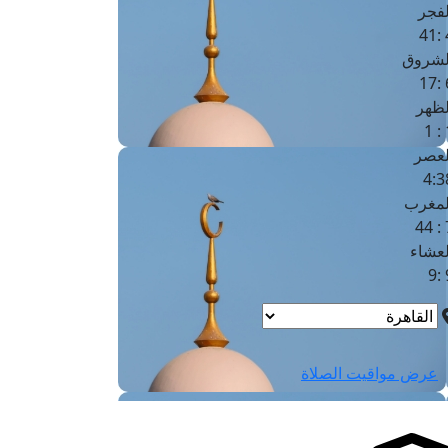
لفجر
4
لشروق
6
لظهر
1
لعصر
4:3
لمغرب
7 
لعشاء
9
عرض مواقيت الصلاة