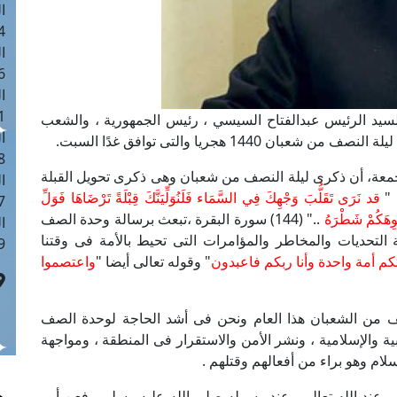
ا
 :41
ا
 :17
ا
 : 1
السيد الرئيس عبدالفتاح السيسي ، رئيس الجمهورية ، والشعب
ا
1 هجريا والتى توافق غدًا السبت.
8
لجمعة، أن ذكرى ليلة النصف من شعبان وهى ذكرى تحويل القبلة
ا
"
قد نَرَى تَقَلُّبَ وَجْهِكَ فِي السَّمَاء فَلَنُوَلِّيَنَّكَ قِبْلَةً تَرْضَاهَا فَوَلِّ
: 44
ُوِهَكُمْ شَطْرَهُ
.." (144) سورة البقرة ،تبعث برسالة وحدة الصف
ا
هة التحديات والمخاطر والمؤامرات التى تحيط بالأمة فى وقتنا
 :9
كم أمة واحدة وأنا ربكم فاعبدون
" وقوله تعالى أيضا "
واعتصموا
صف من الشعبان هذا العام ونحن فى أشد الحاجة لوحدة الصف
ية والإسلامية ، ونشر الأمن والاستقرار فى المنطقة ، ومواجهة
ام وهو براء من أفعالهم وقتلهم .
عند الله تعالى وعند رسوله صلى الله عليه وسلم ، فعن أبي