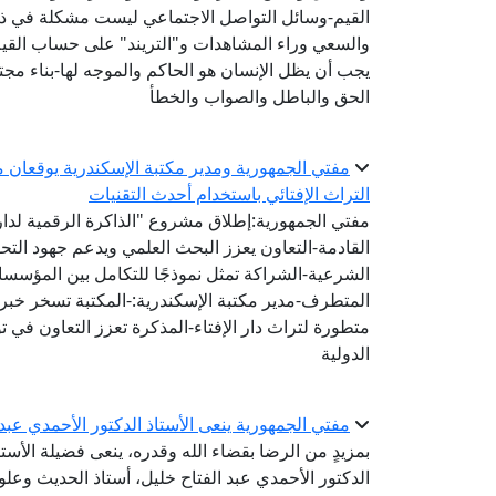
القيم-وسائل التواصل الاجتماعي ليست مشكلة في ذاتها
والسعي وراء المشاهدات و"التريند" على حساب القيم
يجب أن يظل الإنسان هو الحاكم والموجه لها-بناء مجتم
الحق والباطل والصواب والخطأ
مفتي الجمهورية ومدير مكتبة الإسكندرية يوقعان مذ
التراث الإفتائي باستخدام أحدث التقنيات
مفتي الجمهورية:إطلاق مشروع "الذاكرة الرقمية لدار ا
القادمة-التعاون يعزز البحث العلمي ويدعم جهود الت
الشرعية-الشراكة تمثل نموذجًا للتكامل بين المؤسس
المتطرف-مدير مكتبة الإسكندرية:-المكتبة تسخر خبرات
متطورة لتراث دار الإفتاء-المذكرة تعزز التعاون في 
الدولية
مفتي الجمهورية ينعى الأستاذ الدكتور الأحمدي عبد
بمزيدٍ من الرضا بقضاء الله وقدره، ينعى فضيلة الأستا
الدكتور الأحمدي عبد الفتاح خليل، أستاذ الحديث وعلو