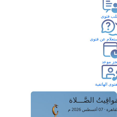
ب فتوى
تعلام عن فتوى
ز موعد
فتوى الهاتفية
َواقِيتُ الصَّـــلاة
اهرة · 07 أغسطس 2026 م