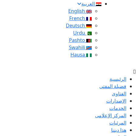
العربية
English
French
Deutsch
Urdu
Pashto
Swahili
Hausa
الرئيسية
فضيلة المفتى
الفتاوى
الإصدارات
الخدمات
المركز الإعلامى
المرئيات
هذا ديننا