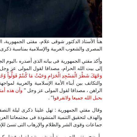
هنأ الأستاذ الدكتور شوقى علام، مفتى الجمهورية، 
المصرى والشعوب العربية والإسلامية بمناسبة ذكرى ليلة النصف من شعبان 440
وأكد مفتي الجمهورية فى بيانه الذى أصدره ،اليوم ا
إلى بيت الله الحرام، مصداقا لقول المولى عز وجل 
وَجْهَكَ شَطْرَ الْمَسْجِدِ الْحَرَامِ وَحَيْثُ مَا كُنتُمْ فَوَلُّواْ وُج
والتكاتف بين أبناء الأمة الإسلامية والعربية لمواج
الراهن ، مصداقا لقول المولى عز وجل "
وأن هذه أمت
بحبل الله جميعا ولاتفرقو
ا" .
وقال مفتي الجمهورية : تهل علينا ذكرى ليلة الن
والهدف لتحقيق التنمية المنشودة فى مجتمعاتنا العرب
جماعات وقوى الشر والظلام والإرهاب التى تسئ للإسل
وأوضح مفتي الجمهورية أن شهر شعبان له فضل كبير 