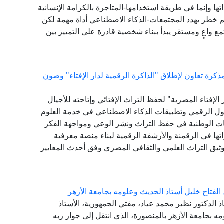
 وإنما في طريقة استخدامها-المتاجرة بالكرامة الإنسانية
 خطر يهدد المجتمعات-الذكاء الاصطناعي أداة مهمة لكن
ع واعٍ ومستقر يبدأ ببناء شخصية قادرة على التمييز بين
كرة تعاون لإطلاق "الذاكرة الرقمية لدار الإفتاء" وصون
لإفتاء المصرية" لحفظ التراث الإفتائي وإتاحته للأجيال
حول الرقمي وتطبيقات الذكاء الاصطناعي في خدمة العلوم
ات الوطنية في حفظ التراث ونشر الوعي ومواجهة الفكر
ها في الرقمنة والأرشفة الرقمية لبناء منصة معرفية
توثيق التراث العلمي والثقافي المصري وفق أحدث المعايير
 الفتاح خليل أستاذ الحديث وعلومه بجامعة الأزهر
ذ الدكتور نظير محمد عياد، مفتي الجمهورية، الأستاذ
مه بجامعة الأزهر بالمنصورة، الذي انتقل إلى جوار ربه