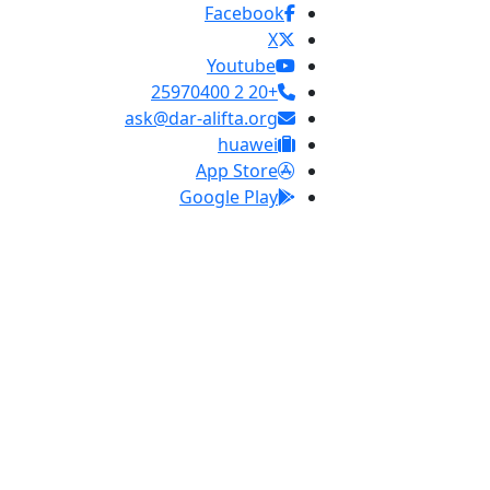
Facebook
X
Youtube
+20 2 25970400
ask@dar-alifta.org
huawei
App Store
Google Play