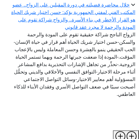
خلال محاضرة فضيلته في دورة المقبلين على الزواج.. عضو
المكتب الفني لمفتي الجمهورية يؤكد: حسن اختيار شريك الحياة
هو القرار الأخطر في بناء الأسرة.. والزواج شراكة تقوم على
المودة والرحمة لا مجرد عقد قانوني
الزواج الناجح شراكة حقيقية تقوم على المودة والرحمة
والسكن-حسن اختيار شريك الحياة أهم قرار في حياة الإنسان-
الحب الحقيقي ينمو بالعِشرة وحسن المعاملة وليس بالإعجاب
المؤقت.-المودة إذا ضعفت جبرتها الرحمة وبهما تستمر الحياة
الزوجية.-نحذِّر من تجاهل الإشارات التحذيرية بدافع المشاعر
أثناء مرحلة الاختيار-التوافق النفسي والأخلاقي والديني وتحمُّل
المسؤولية أهم معايير الاختيار-وسائل التواصل الاجتماعي
أصبحت سببًا في ضعف التواصل الأسري وفقدان الأبناء للذكاء
العاطفي.