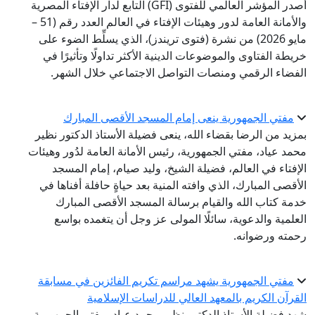
أصدر المؤشر العالمي للفتوى (GFI) التابع لدار الإفتاء المصرية
والأمانة العامة لدور وهيئات الإفتاء في العالم العدد رقم (51 –
مايو 2026) من نشرة (فتوى تريندز)، الذي يسلِّط الضوء على
خريطة الفتاوى والموضوعات الدينية الأكثر تداولًا وتأثيرًا في
الفضاء الرقمي ومنصات التواصل الاجتماعي خلال الشهر.
مفتي الجمهورية ينعى إمام المسجد الأقصى المبارك
بمزيد من الرضا بقضاء الله، ينعى فضيلة الأستاذ الدكتور نظير
محمد عياد، مفتي الجمهورية، رئيس الأمانة العامة لدُور وهيئات
الإفتاء في العالم، فضيلة الشيخ، وليد صيام، إمام المسجد
الأقصى المبارك، الذي وافته المنية بعد حياةٍ حافلة أفناها في
خدمة كتاب الله والقيام برسالة المسجد الأقصى المبارك
العلمية والدعوية، سائلًا المولى عز وجل أن يتغمده بواسع
رحمته ورضوانه.
مفتي الجمهورية يشهد مراسم تكريم الفائزين في مسابقة
القرآن الكريم بالمعهد العالي للدراسات الإسلامية
شهد فضيلة الأستاذ الدكتور نظير محمد عياد، مفتي الجمهورية،