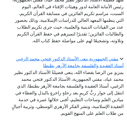
رئيس الأمانة العامة لدور وهيئات الإفتاء في العالم، اليوم
السبت، مراسم تكريم الفائزين في مسابقة القرآن الكريم،
التي ينظمها المعهد العالي للدراسات الإسلامية، وذلك بحضور
عدد من القيادات الدينية والعلمية، حيث جرى تكريم الطلاب
والطالبات الفائزين؛ تقديرًا لتميزهم في حفظ القرآن الكريم
وتلاوته، وتشجيعًا لهم على مواصلة حفظ كتاب الله.
مفتي الجمهورية ينعى الأستاذ الدكتور فتحي محمد الزغبي
أستاذ العقيدة والفلسفة بجامعة الأزهر بطنطا
بمزيدٍ من الرضا بقضاء الله، ينعى فضيلةُ الأستاذ الدكتور نظير
محمد عياد، مفتي الجمهورية، الأستاذَ الدكتور فتحي محمد
الزغبي، أستاذَ العقيدة والفلسفة بجامعة الأزهر بطنطا، الذي
انتقل إلى جوار ربٍّ كريمٍ بعد رحلةٍ زاخرةٍ بالبذل والعطاء في
ميادين العلم وساحات التعليم، أفنى خلالها عمره في خدمة
العقيدة الإسلامية، ونشر الفكر الأزهري الوسطي، وتربية أجيالٍ
من طلاب العلم على المنهج القويم.