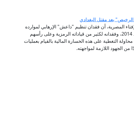
الرخيص" بعد مقتل البغدادي
لإفتاء المصرية، أن فقدان تنظيم "داعش" الإرهابي لموارده
المالية، وخسارته للأراضي التي كان يسيطر عليها بعد 2014، وفقدانه لكثير من قياداته الرمزية وعلى رأسهم
 محاولة التغطية على هذه الخسارة المالية بالقيام بعمليات
ًا من الجهود اللازمة لمواجهته.