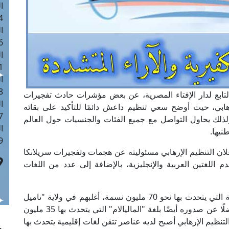
ا
 :40
ا
 :17
ا
 : 1
ا
8
لتابع لدار الإفتاء المصرية، عن بعض مؤشرات حادث تفجيرات
ا
هابي، حيث أوضح سعي تنظيم داعش دائمًا للتأكيد على بقائه
: 45
لذلك يحاول التواصل مع جميع الفئات والجنسيات حول العالم
ا
نيها.
 :10
ان التنظيم الإرهابي مسئوليته عن هجمات وتفجيرات سريلانكا
35 شخصًا، حيث استخدم اللغتين العربية والإنجليزية، بالإضافة إلى عدد من اللغات
وأوضح المرصد أن هذا الإعلان الصادر باللغة التاميلية التي يتحدث بها نحو 70 مليون نسمة، أغلبهم في ولاية "تاميل
نادو" الهندية الجنوبية وفي شمال شرق سريلانكا، فضلًا عن صدوره أيضًا بلغة "الماليالام" التي يتحدث بها 35 مليون
التنظيم الإرهابي أصبح لديه عناصر تتقن لغات إقليمية يتحدث بها