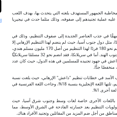
خاطبة الجمهور المستهدف بلغته التي يتحدث بها، بهدف اللعب
عليه عملية تجنيدهم إلى صفوفه، وذلك مثلما حدث في نيجيريا
ا
ا مهمًّا في جذب العناصر الجديدة إلى صفوف التنظيم، وذلك في
ا، مثل دول جنوب آسيا، حيث لم ينضم لهذا التنظيم الإرهابي إلا
عدد ضئيل بالنسبة لعدد السكان هناك، فمن الهند انضم نحو 180 فردًا لهذا التنظيم من أصل 170 مليون مسلم هندي،
لافتًا النظر إلى أن أغلب من انضموا لداعش هم من جنوب الهند. أما في سريلانكا، فقد انضم نحو 32 مسلمًا سريلانكيًّا
داعش في جهود تجنيده للمسلمين في هذه الدول، حيث كان عدد
نخفضًا جدًّا.
ب الأسد في خطابات تنظيم "داعش" الإرهابي، حيث بلغت نسبة
استخدمها نحو 73% من الخطابات الصادرة عن التنظيم، تلتها اللغة الإنجليزية بنسبة 18%، وجاءت اللغة الفرنسية في
هتمام باللغات الأخرى خاصة لغات وسط وجنوب شرق آسيا، حيث
لويات التنظيم بعد خسارته الفادحة في الشرق الأوسط، مما
لمناطق من أجل ضم المزيد من المقاتلين وتجنيد الأفراد هناك.