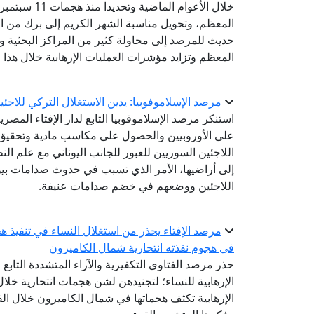
خلال الأعوام
المعظم، وتحويل مناسبة الشهر الكريم إلى برك من ال
حديث للمرصد إلى محاولة كثير من المراكز البحثية وا
المعظم وتزايد مؤشرات العمليات الإرهابية خلال هذا ا
مرصد الإسلاموفوبيا: يدين الاستغلال التركي للا
استنكر مرصد الإسلاموفوبيا التابع لدار الإفتاء المص
على الأوروبيين والحصول على مكاسب مادية وتحقيق 
اللاجئين السوريين للعبور للجانب اليوناني مع علم الن
إلى أراضيها، الأمر الذي تسبب في حدوث صدامات بين ا
اللاجئين ووضعهم في خضم صدامات عنيفة.
في هجوم نفذته انتحارية شمال الكاميرون
حذر مرصد الفتاوى التكفيرية والآراء المتشددة التابع 
الإرهابية للنساء؛ لتجنيدهن لشن هجمات انتحارية خلال 
الإرهابية تكثف هجماتها في شمال الكاميرون خلال الف