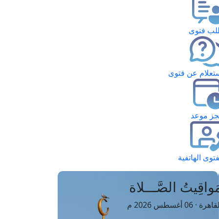
ب فتوى
تعلام عن فتوى
ز موعد
فتوى الهاتفية
َواقِيتُ الصَّـــلاة
اهرة · 06 أغسطس 2026 م