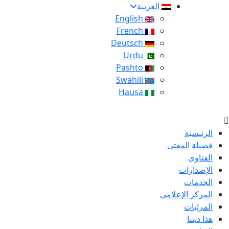
العربية
English
French
Deutsch
Urdu
Pashto
Swahili
Hausa
الرئيسية
فضيلة المفتى
الفتاوى
الإصدارات
الخدمات
المركز الإعلامى
المرئيات
هذا ديننا