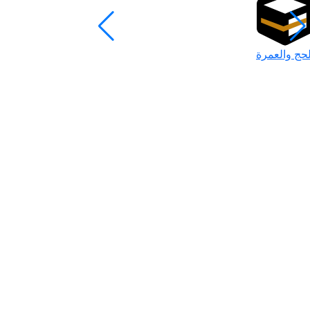
لحج والعمرة
رمضان