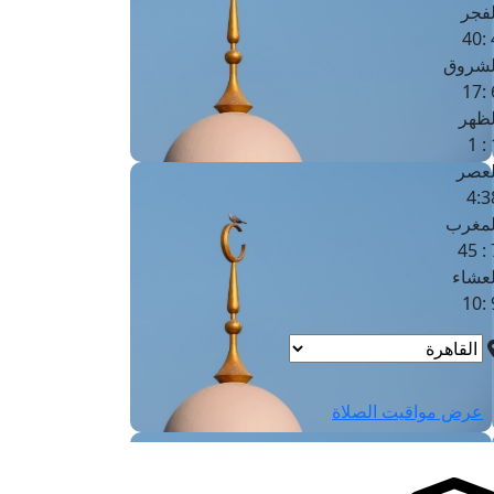
لفجر
4
لشروق
6
لظهر
1
لعصر
4:3
لمغرب
7 
لعشاء
9
عرض مواقيت الصلاة