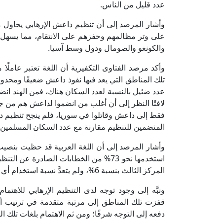
عدد قليل من الناس.
وأشار المرصد إلى أن تنظيم داعش الإرهابي يحاول م
على وتر مظالمهم وحفزهم على الانتقام، مما يسهل 
والكونغو والصومال ودول وسط آسيا.
وأكد مرصد الفتاوى التكفيرية أن اللغة تعتبر عاملً
تلك المناطق التي يعد فيها نفوذ داعش ضعيفًا ومحدودً
فقط إلى داعش وقاتلوا في سوريا، فلم ينجح تنظيم 
المنضمين للتنظيم مقارنة مع عدد السكان المسلمين، م
وأشار المرصد إلى أن اللغة العربية قد حظيت بنصي
المركز الثالث بنسبة 6%، ولم يتعدَّ نسبة استخدام أي لغة أخرى 1%.
ونبَّه إلى وجود توجه لدى التنظيم الإرهابي للا
قفزت تلك المناطق إلى مرتبة متقدمة في ترتيب أو
دفعه إلى التوجه شرقًا؛ ومن ثم الاهتمام بلغات تلك ا