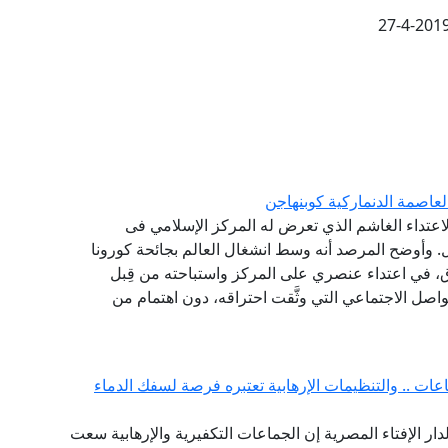
27-4-201
لعاصمة الدنماركية كوبنهاجن
 الاعتداء الغاشم الذي تعرض له المركز الإسلامي فى
ل. وأوضح المرصد أنه وسط انشغال العالم بجائحة كورونا
لإحراق، في اعتداء عنصري على المركز واستباحته من قِبل
صل الاجتماعي التي وثَّقت احتراقه، دون اهتمام من
ات .. والتنظيمات الإرهابية تعتبره فرصة لسفك الدماء
لدار الإفتاء المصرية إن الجماعات التكفيرية والإرهابية سعت