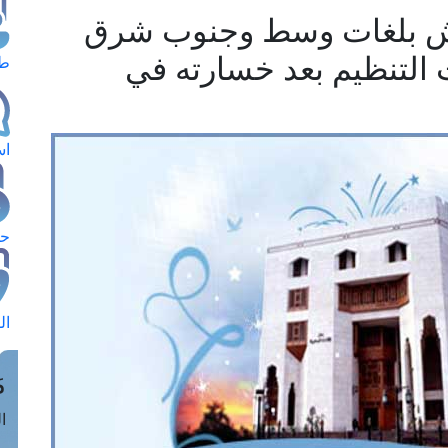
اعش بلغات وسط وجنوب شرق
 التنظيم بعد خسارته في
طل
اس
حج
ال
م
الق