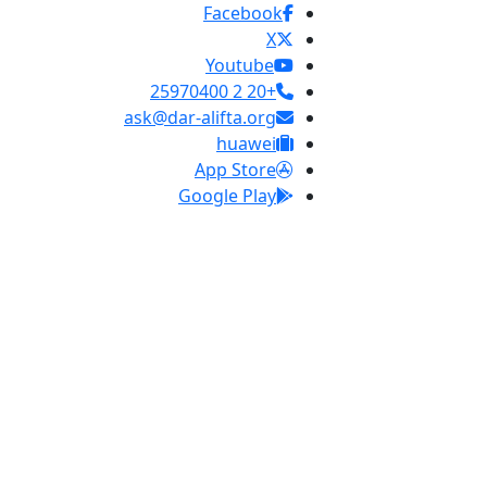
Facebook
X
Youtube
+20 2 25970400
ask@dar-alifta.org
huawei
App Store
Google Play