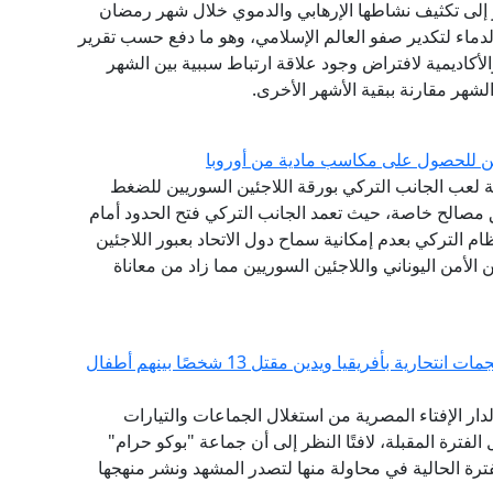
 الماضية وتحديدا منذ هجمات 11 سبتمبر إلى تكثيف نشاطها الإرهابي والدموي خلال شهر رمضان
دماء لتكدير صفو العالم الإسلامي، وهو ما دفع حسب تقرير
لأكاديمية لافتراض وجود علاقة ارتباط سببية بين الشهر
لشهر مقارنة ببقية الأشهر الأخرى.
جئين للحصول على مكاسب مادية من أوروبا
رية لعب الجانب التركي بورقة اللاجئين السوريين للضغط
مصالح خاصة، حيث تعمد الجانب التركي فتح الحدود أمام
ظام التركي بعدم إمكانية سماح دول الاتحاد بعبور اللاجئين
لأمن اليوناني واللاجئين السوريين مما زاد من معاناة
مرصد الإفتاء يحذر من استغلال النساء في تنفيذ هجمات انتحارية بأفريقيا ويدين مقتل 13 شخصًا بينهم أطفال
لدار الإفتاء المصرية من استغلال الجماعات والتيارات
الفترة المقبلة، لافتًا النظر إلى أن جماعة "بوكو حرام"
ترة الحالية في محاولة منها لتصدر المشهد ونشر منهجها