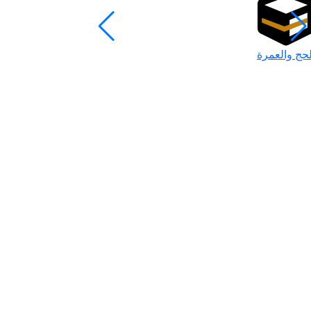
لحج والعمرة
رمضان