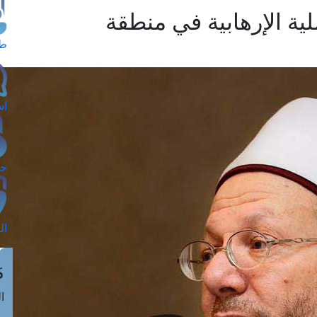
ية الإرهابية في منطقة
طل
اس
حج
ال
م
الق