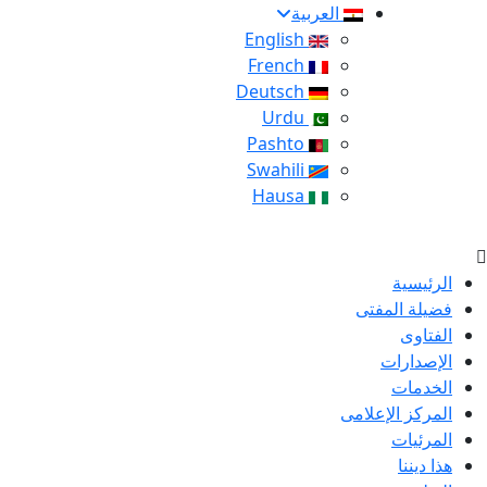
العربية
English
French
Deutsch
Urdu
Pashto
Swahili
Hausa
الرئيسية
فضيلة المفتى
الفتاوى
الإصدارات
الخدمات
المركز الإعلامى
المرئيات
هذا ديننا