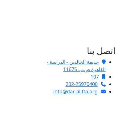
اتصل بنا
حديقة الخالدين - الدراسة -
القاهرة ص.ب 11675
107
202-25970400
info@dar-alifta.org