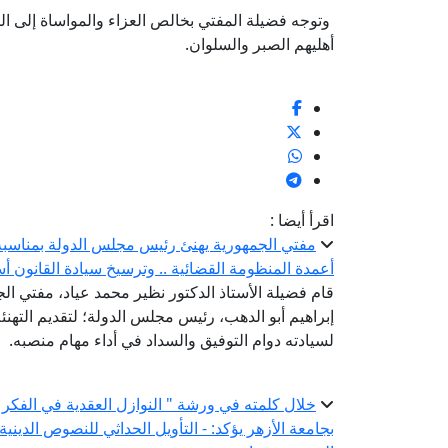
وتوجه فضيلة المفتي بخالص العزاء والمواساة إلى الش
أهليهم الصبر والسلوان.
اقرأ أيضا :
مفتي الجمهورية يهنئ رئيس مجلس الدولة بمناسبة ت
أعمدة المنظومة القضائية .. وترسيخ سيادة القانون أس
قام فضيلة الأستاذ الدكتور نظير محمد عياد، مفتي الجم
إبراهيم أبو الدهب، رئيس مجلس الدولة؛ لتقديم التهنئة 
لسيادته دوام التوفيق والسداد في أداء مهام منصبه.
خلال كلمته في ورشة " النوازل العقدية في الفكر 
بجامعة الأزهر يؤكد: - التأويل الحداثي للنصوص الديني