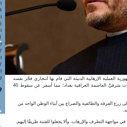
ا
 :42
ا
 :18
ا
 : 1
ا
7
ا
: 43
ا
 :8
ة العملية الإرهابية الدنيئة التي قام بها انتحاري فجَّر نفسه
بحزام ناسف اليوم داخل حسينية في منطقة البلديات شرقيَّ العاصمة العراقية بغداد؛ مما أسفر عن سقوط 40
ى زرع الفرقة والطائفية والصراع بين أبناء الوطن الواحد من
.
ي مواجهة التطرف والإرهاب، وألا يجعلوا للفتنة طريقًا إليهم.