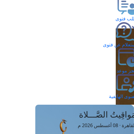
ب فتوى
تعلام عن فتوى
ز موعد
فتوى الهاتفية
َواقِيتُ الصَّـــلاة
اهرة · 08 أغسطس 2026 م