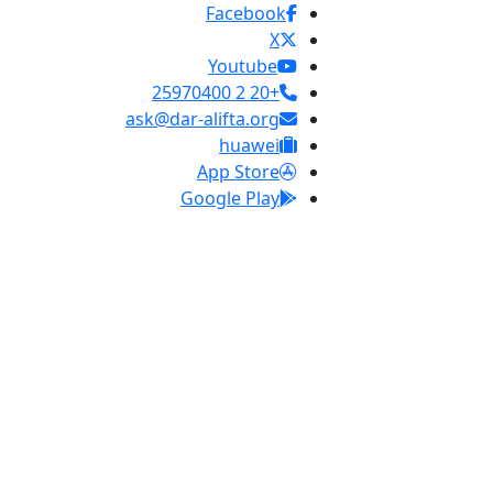
Facebook
X
Youtube
+20 2 25970400
ask@dar-alifta.org
huawei
App Store
Google Play