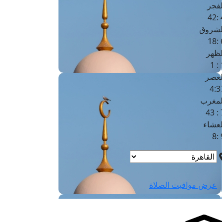
لفجر
4
لشروق
6
لظهر
1
لعصر
4:3
لمغرب
7 
لعشاء
9
عرض مواقيت الصلاة