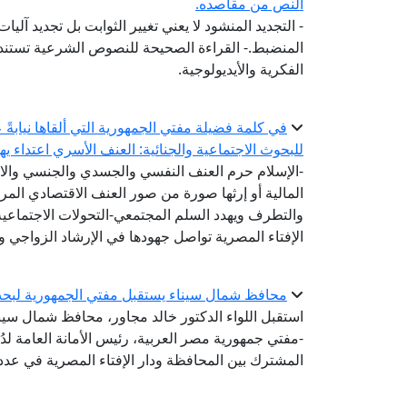
النص من مقاصده.
- التجديد المنشود لا يعني تغيير الثوابت بل تجديد آلي
المنضبط.- القراءة الصحيحة للنصوص الشرعية تستند إ
الفكرية والأيديولوجية.
في كلمة فضيلة مفتي الجمهورية التي ألقاها نيابةً 
للبحوث الاجتماعية والجنائية: العنف الأسري اعتداء ي
-الإسلام حرم العنف النفسي والجسدي والجنسي والا
المالية أو إرثها صورة من صور العنف الاقتصادي ال
والتطرف ويهدد السلم المجتمعي-التحولات الاجتماعي
الإفتاء المصرية تواصل جهودها في الإرشاد الزواجي و
محافظ شمال سيناء يستقبل مفتي الجمهورية لبحث
استقبل اللواء الدكتور خالد مجاور، محافظ شمال سيناء،
-مفتي جمهورية مصر العربية، رئيس الأمانة العامة لدُو
المشترك بين المحافظة ودار الإفتاء المصرية في عدد 