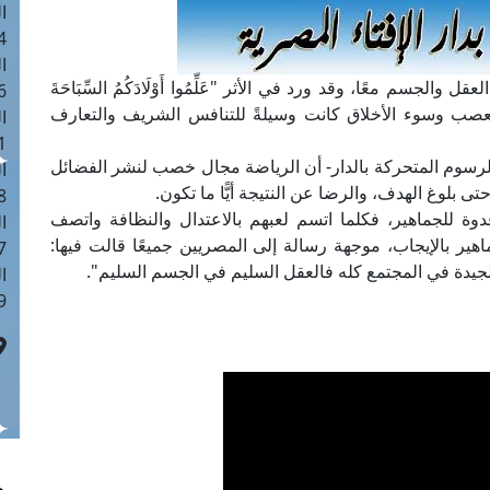
ا
 :41
ا
الجسم معًا، وقد ورد في الأثر "عَلِّمُوا أَوْلَادَكُمُ السِّبَاحَةَ
 :17
ضة عن التعصب وسوء الأخلاق كانت وسيلةً للتنافس الشريف والتعارف
ا
 : 1
لرسوم المتحركة بالدار- أن الرياضة مجال خصب لنشر الفضائل
ا
ى بلوغ الهدف، والرضا عن النتيجة أيًّا ما تكون.
8
دوة للجماهير، فكلما اتسم لعبهم بالاعتدال والنظافة واتصف
ا
ير بالإيجاب، موجهة رسالة إلى المصريين جميعًا قالت فيها:
: 44
الجيدة في المجتمع كله فالعقل السليم في الجسم السليم".
ا
 :9