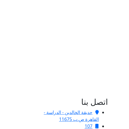
اتصل بنا
حديقة الخالدين - الدراسة -
القاهرة ص.ب 11675
107