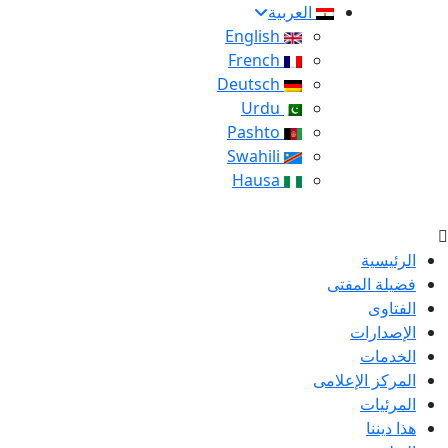
العربية
English
French
Deutsch
Urdu
Pashto
Swahili
Hausa
الرئيسية
فضيلة المفتى
الفتاوى
الإصدارات
الخدمات
المركز الإعلامى
المرئيات
هذا ديننا