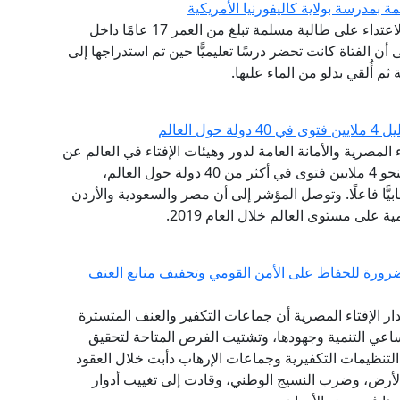
 بمدرسة بولاية كاليفورنيا الأمريكية
أدان مرصد الإسلاموفوبيا التابع لدار الإفتاء المصرية الاعتداء على طالبة مسلمة تبلغ من العمر 17 عامًا داخل
أن الفتاة كانت تحضر درسًا تعليميًّا حين تم استدراجها إلى
ثم أُلقي بدلو من الماء عليها.
ى (GFI) التابع لدار الإفتاء المصرية والأمانة العامة لدور وهيئات الإفتاء في العالم عن
حصاده لعام 2019، مشيرًا إلى أنه قام بالرصد الآلي لنحو 4 ملايين فتوى في أكثر من 40 دولة حول العالم،
ب الإفتائي لأكثر من 13 تنظيمًا إرهابيًّا فاعلًا. وتوصل المؤشر إلى أن مصر والسعودية والأردن
 على مستوى العالم خلال العام 2019.
 ضرورة للحفاظ على الأمن القومي وتجفيف منابع العنف
لدار الإفتاء المصرية أن جماعات التكفير والعنف المتسترة
عي التنمية وجهودها، وتشتيت الفرص المتاحة لتحقيق
التنظيمات التكفيرية وجماعات الإرهاب دأبت خلال العقود
أرض، وضرب النسيج الوطني، وقادت إلى تغييب أدوار