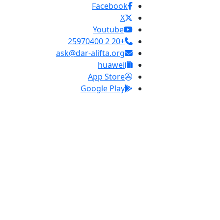
Facebook
X
Youtube
+20 2 25970400
ask@dar-alifta.org
huawei
App Store
Google Play