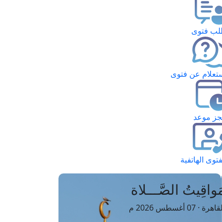
ب فتوى
تعلام عن فتوى
ز موعد
فتوى الهاتفية
َواقِيتُ الصَّـــلاة
اهرة · 07 أغسطس 2026 م