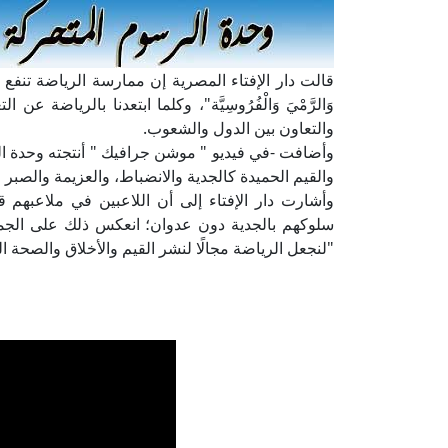
قالت دار الإفتاء المصرية إن ممارسة الرياضة تنفع العقل و
وَالرَّمْيَ وَالْفُرُوسِيَّة"، وكلما ابتعدنا بالريا
والتعاون بين الدول والشعوب.
وأضافت -في فيديو " موشن جرافيك " أنتجته وحدة ا
والقيم الحميدة كالجدية والانضباط، والعزيمة والصبر حت
وأشارت دار الإفتاء إلى أن اللاعبين في ملاعبهم ق
سلوكهم بالجدية دون عدوان؛ انعكس ذلك على الجماه
"لنجعل الرياضة مجالًا لنشر القيم والأخلاق والصحة 