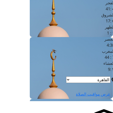
لفجر
4
لشروق
6
لظهر
1
لعصر
4:3
لمغرب
7 
لعشاء
9
عرض مواقيت الصلاة