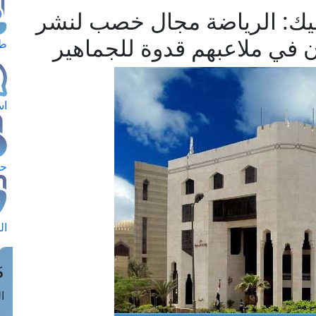
فيك: الرياضة مجال خصب لنشر
ون في ملاعبهم قدوة للجماهير
طل
اس
حج
ال
م
الق