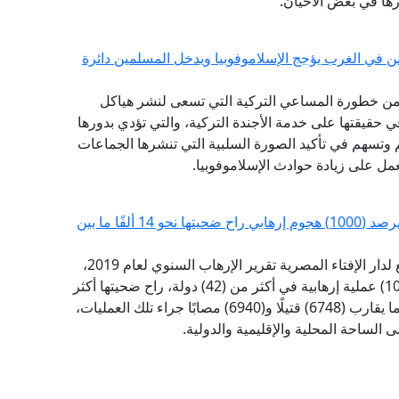
ا في بعض الأحيان.
ن في الغرب يؤجج الإسلاموفوبيا ويدخل المسلمين دائرة
ة، من خطورة المساعي التركية التي تسعى لنشر هياكل
في حقيقتها على خدمة الأجندة التركية، والتي تؤدي بدورها
وتسهم في تأكيد الصورة السلبية التي تنشرها الجماعات
عمل على زيادة حوادث الإسلاموفوبيا.
مرصد الإفتاء: حصاد الإرهاب السنوي للعام 2019 يرصد (1000) هجوم إرهابي راح ضحيتها نحو 14 ألفًا ما بين
أطلق مرصد الفتاوى التكفيرية والآراء المتشددة التابع لدار الإفتاء المصرية تقرير الإرهاب السنوي لعام 2019،
وأكد التقرير السنوي أن عام 2019 شهد أكثر من (1000) عملية إرهابية في أكثر من (42) دولة، راح ضحيتها أكثر
من (13688) شخصًا ما بين قتيل وجريح، حيث سقط ما يقارب (6748) قتيلًا و(6940) مصابًا جراء تلك العمليات،
الساحة المحلية والإقليمية والدولية.