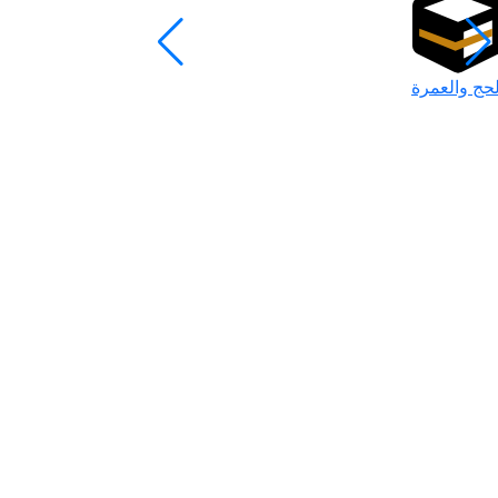
لحج والعمرة
رمضان