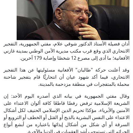
أدان فضيلة الأستاذ الدكتور شوقي علام، مفتي الجمهورية، التفجير
الانتحاري الذي وقع قرب مكتب مديرية الأمن الوطني بمدينة غازني
الأفغانية؛ ما أدى إلى مصرع 12 شخصًا وإصابة 179 آخرين.
وقد أعلنت حركة "طالبان" الأفغانية مسئوليتها عن هذا التفجير
الانتحاري، فيما أكد شهود عيان أن انتحاريًّا قام بتفجير شاحنة
محملة بالمتفجرات في منطقة مزدحمة بالمدينة.
وقال مفتي الجمهورية في بيانه الذي أصدره اليوم الأحد: إن
الشريعة الإسلامية ترفض رفضًا قاطعًا كافة ألوان الاعتداء على
الآمنين والأبرياء، مؤكدًا تحريم الدين الإسلامي الحنيف لكل أشكال
الاعتداء على النفس البشرية بالذبح أو القتل أو الخطف أو الترويع أو
السرقة أو أي شكل من أشكال إيذائها باعتباره من أبشع أنواع
الجرائم التي تستوجب أشد العقوبات في الدنيا والآخرة.