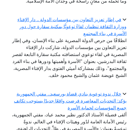
وما تحمله من معانٍ راسخة في وجدان الأمة الإسلامية.
في إطار تعزيز التعاون بين مؤسسات الدولة .. دار الإفتاء
ووزارة الثقافة تنظمان لقاءً توعويًّا بمكتبة سقارة حول دور
الأسرة في بناء المجتمع
انطلاقًا من حرص الدولة المصرية على بناء الإنسان، وفي إطار
تعزيز التعاون بين مؤسسات الدولة، شاركت دار الإفتاء
المصرية في لقاء توعوي استضافته مكتبة سقارة التابعة لقصر
ثقافة البدرشين، بعنوان "الأسرة وأهميتها ودورها في بناء الفرد
والمجتمع"، وذلك بمشاركة أمينَي الفتوى بدار الإفتاء المصرية،
الشيخ عويضة عثمان والشيخ محمود خلف.
خلال ندوة توعوية بنادي قضاة بورسعيد.. مفتي الجمهورية
يؤكد: التحديات المعاصرة فرضت واقعًا جديدًا يستوجب تكاتف
جميع المؤسسات لحماية الأسرة
ألقى فضيلة الأستاذ الدكتور نظير محمد عياد، مفتي الجمهورية،
رئيس الأمانة العامة لدُور وهيئات الإفتاء في العالم، ندوةً
توعويةً بعنوان: «الأسرة المصرية في ظلِّ التحديات الراهنة»،