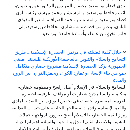
بنادي قضاة بورسعيد، بحضور المهندس الدكتور عمرو عثمان،
نائب محافظ بورسعيد، والمستشار محمد مرشد، رئيس نادي
قضاة بورسعيد، والمستشار محمد الصواف، المدير التنفيذي
للنادي، وعددٍ من قضاة ومستشاري محافظة بورسعيد، إلى
جانب نخبةٍ من عمداء وأساتذة جامعة بورسعيد.
خلال كلمة فضيلته في مؤتمر "الحضارة الإسلامية .. طريق
التسامح والسلام والتنوير" بالعاصمة الأوزبكية طشقند.. مفتي
الجمهورية يؤكد: الحضارة الإسلامية مشروع حضاري متكامل
جمع بين بناء الإنسان وعمارة الكون، ويحقق التوازن بين الروح
والمادة
التسامح والسلام في الإسلام أصل راسخ ومنظومة حضارية
متكاملة وليسا مجرد شعارات أو مواقف ظرفية-الحضارة
الغربية المعاصرة أخفقت في تحقيق التوازن بين التقدم المادي
والقيم الإنسانية وقدمت مصالحها الخاصة على حساب العدالة-
إبراز القيم الحضارية للإسلام أصبح ضرورة لمواجهة حملات
التشويه والانتصار لقيم العدل والرحمة والسلام-اهتمام الدولة
المصرية بترسيخ السلام ومواجهة التطرف أثمر إنشاء الأمانة