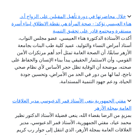
خلال محاضرتها في دورة تأهيل المقبلين على الزواج أ.د.
هناء العبيسي تؤكد: - صحة المرأة هي نقطة الانطلاق لبناء أسرة
مستقرة ومجتمع قادر على تحقيق التنمية
أكدت الأستاذة الدكتورة هناء العبيسي، عضو مجلس النواب،
أستاذ أمراض النساء والتوليد، عميد كلية طب البنات بجامعة
الأزهر سابقًا، أن الصحة العامة تمثل أحد أهم مرتكزات الأمن
القومي، وأن الاستثمار الحقيقي يبدأ ببناء الإنسان والحفاظ على
صحته، موضحة أن الوقاية تظل حجر الأساس لأي نظام صحي
ناجح، لما لها من دور في الحد من الأمراض، وتحسين جودة
الحياة، ودعم جهود التنمية المستدامة.
مفتي الجمهورية ينعى الأستاذ قمر الدعبوسي مدير العلاقات
العامة بمجلة الأزهر
بمزيدٍ من الرضا بقضاء الله، ينعى فضيلة الأستاذ الدكتور نظير
محمد عياد، مفتي الجمهورية، الأستاذ قمر الدعبوسي، مدير
العلاقات العامة بمجلة الأزهر، الذي انتقل إلى جوار رب كريم