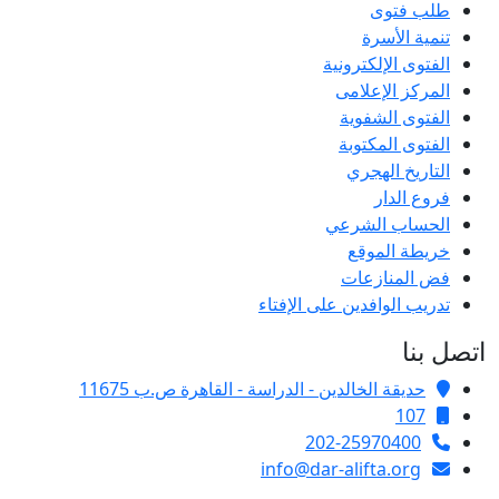
طلب فتوى
تنمية الأسرة
الفتوى الإلكترونية
المركز الإعلامى
الفتوى الشفوية
الفتوى المكتوبة
التاريخ الهجري
فروع الدار
الحساب الشرعي
خريطة الموقع
فض المنازعات
تدريب الوافدين على الإفتاء
اتصل بنا
حديقة الخالدين - الدراسة - القاهرة ص.ب 11675
107
202-25970400
info@dar-alifta.org