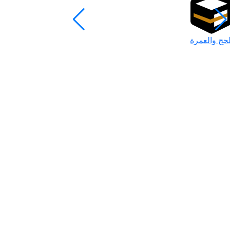
لحج والعمرة
رمضان