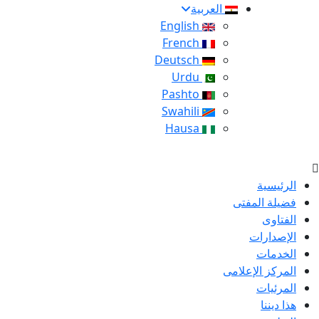
العربية
English
French
Deutsch
Urdu
Pashto
Swahili
Hausa
الرئيسية
فضيلة المفتى
الفتاوى
الإصدارات
الخدمات
المركز الإعلامى
المرئيات
هذا ديننا