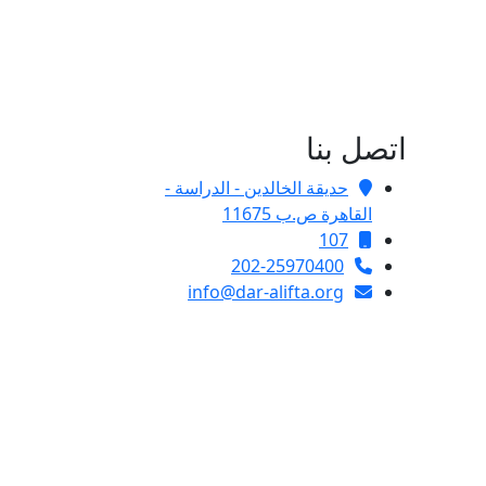
اتصل بنا
حديقة الخالدين - الدراسة -
القاهرة ص.ب 11675
107
202-25970400
info@dar-alifta.org