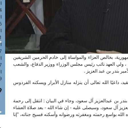
ا
 :42
ا
 :18
ا
 : 1
ا
7
هورية، بخالص العزاء والمواساة إلى خادم الحرمين الشريفين
ا
 ، ولي العهد نائب رئيس مجلس الوزراء ووزير الدفاع، والشعب
: 43
ر بندر بن عبد العزيز .
ا
 :8
، داعيًا الله تعالى أن ينزله منازل الأبرار ويسكنه الفردوس
 بندر بن عبدالعزيز آل سعود، وجاء في البيان : انتقل إلى رحمة
عزيز آل سعود، وسيصلى عليه - إن شاء الله - بعد صلاة العشاء
ه الله بواسع رحمته ومغفرته ورضوانه وأسكنه فسيح جناته، "إنا