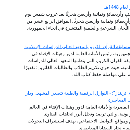
1448هـ
ألفٍ وأربعمائةٍ وثمانية وأربعين هجريًّا بعد غروب شمس يوم
بعمائةٍ وثمانية وأربعين هجريًّا، الموافق الرابع عشر من
لِّجان الشرعيةِ والعلميةِ المنتشرةِ في أنحاء الجمهورية.
ابقة القرآن الكريم بالمعهد العالي للدراسات الإسلامية
مهورية، رئيس الأمانة العامة لدور وهيئات الإفتاء في
ة القرآن الكريم، التي ينظمها المعهد العالي للدراسات
لمية، حيث جرى تكريم الطلاب والطالبات الفائزين؛ تقديرًا
هم على مواصلة حفظ كتاب الله.
لفتوى يصدر العدد (52) من "فتوى تريندز": - النوازل الرقمية والطبية تتصدر المشهد.. ودار
ت المعاصرة
(GFI) التابع لدار الإفتاء المصرية والأمانة العامة لدور وهيئات الإفتاء في العالم
شهر يونية، والتي ترصد وتحلل أبرز اتجاهات الفتاوى
ام ومواقع التواصل الاجتماعي، بهدف استشراف التحولات
ام تجاه القضايا المعاصرة.