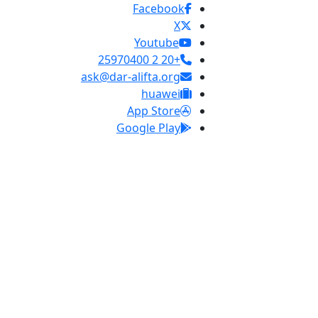
Facebook
X
Youtube
+20 2 25970400
ask@dar-alifta.org
huawei
App Store
Google Play