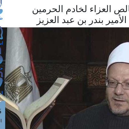
لص العزاء لخادم الحرمين
أمير بندر بن عبد العزيز
طل
اس
حج
ال
م
الق