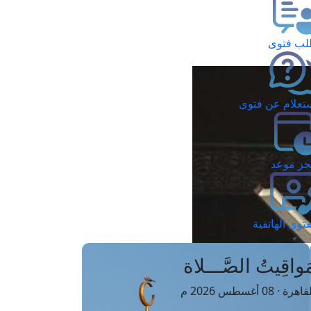
ب فتوى
تعلام عن فتوى
ز موعد
فتوى الهاتفية
َواقِيتُ الصَّـــلاة
اهرة · 08 أغسطس 2026 م