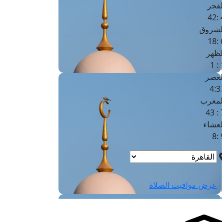
لفجر
4
لشروق
6
لظهر
1
لعصر
4:3
لمغرب
7 
لعشاء
9
عرض مواقيت الصلاة