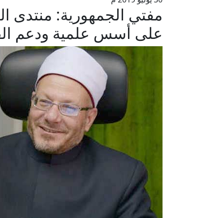
مفتي الجمهورية: منتدى ا
على أسس علمية ودعم القي