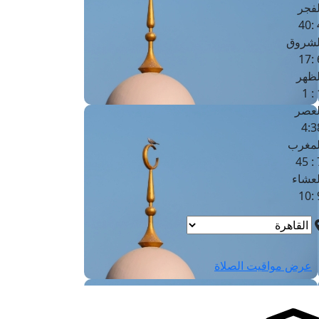
لفجر
4
لشروق
6
لظهر
1
لعصر
4:3
لمغرب
7 
لعشاء
9
عرض مواقيت الصلاة