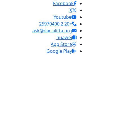
Facebook
X
Youtube
+20 2 25970400
ask@dar-alifta.org
huawei
App Store
Google Play