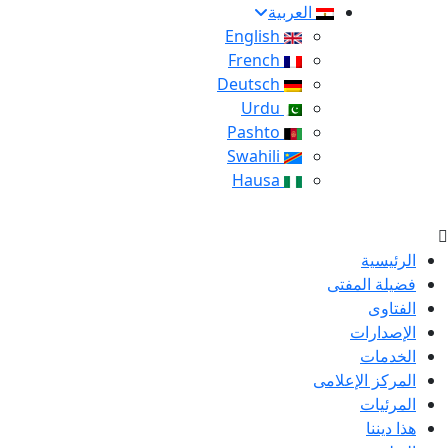
العربية
English
French
Deutsch
Urdu
Pashto
Swahili
Hausa
الرئيسية
فضيلة المفتى
الفتاوى
الإصدارات
الخدمات
المركز الإعلامى
المرئيات
هذا ديننا