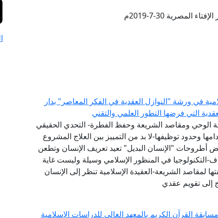
تاء المصرية 30-7-2019م
ا
امية في ورشة "النوازل العقدية في الفكر المعاصر" بدار
لعقدية التي فرضها التطور العلمي والتقني
عية الوحي ومقاصد الشريعة وحفظ الفطرة- التحدي الحقيقي
ها وحدود توظيفها-لا بد من التمييز بين العلاج المشروع
عض أطروحات "الإنسان البديل" تعيد تعريف الإنسان وتطعن
اف-التكنولوجيا في المنظور الإسلامي وسيلة وليست غاية
ا لمقاصد الشريعة-العقيدة الإسلامية تنظر إلى الإنسان
ج إلى تقويم عقدي
ابقة القرآن الكريم بالمعهد العالي للدراسات الإسلامية