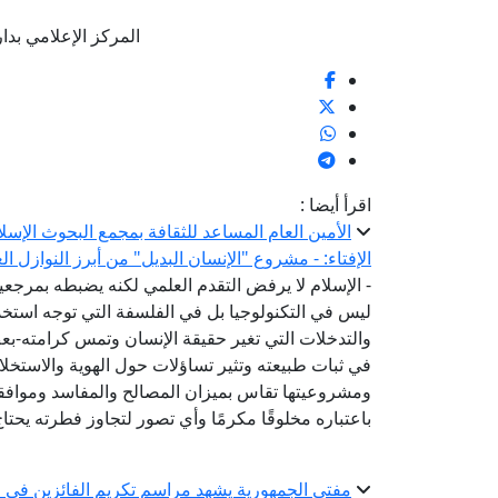
المركز الإعلامي بدار الإف
اقرأ أيضا :
الأمين العام المساعد للثقافة بمجمع البحوث الإسل
الإفتاء: - مشروع "الإنسان البديل" من أبرز النوازل ا
- الإسلام لا يرفض التقدم العلمي لكنه يضبطه بمرج
ليس في التكنولوجيا بل في الفلسفة التي توجه استخدام
والتدخلات التي تغير حقيقة الإنسان وتمس كرامته-ب
في ثبات طبيعته وتثير تساؤلات حول الهوية والاستخل
ومشروعيتها تقاس بميزان المصالح والمفاسد وموافقته
باعتباره مخلوقًا مكرمًا وأي تصور لتجاوز فطرته يحتا
مفتي الجمهورية يشهد مراسم تكريم الفائزين في مس