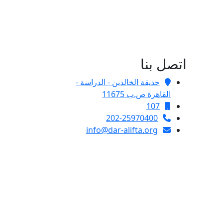
اتصل بنا
حديقة الخالدين - الدراسة -
القاهرة ص.ب 11675
107
202-25970400
info@dar-alifta.org