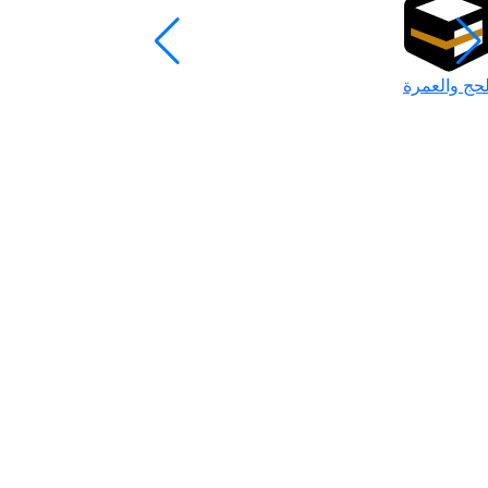
لحج والعمرة
رمضان