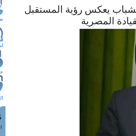
لشباب يعكس رؤية المستقبل
ادة المصرية
طل
اس
حج
ال
م
الق