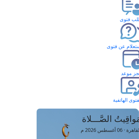
ب فتوى
تعلام عن فتوى
ز موعد
فتوى الهاتفية
َواقِيتُ الصَّـــلاة
اهرة · 06 أغسطس 2026 م