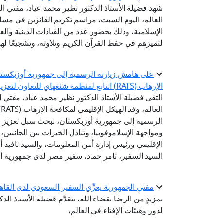
شهد فضيلة الأستاذ الدكتور نظير محمد عياد، مفتي الج
العالم، اليوم السبت، مراسم تكريم الفائزين في مسابق
الإسلامية، وذلك بحضور عدد من القيادات الدينية والع
لتميزهم في حفظ القرآن الكريم وتلاوته، وتشجيعًا ل
على هامش زيارته الرسمية إلى جمهورية أوزبكستان 
الإرهاب (RATS) التابع لمنظمة شنغهاي للتعاون لتعزيز التعاون في مواجهة التطرف والإسلاموفوبيا
التقى فضيلة الأستاذ الدكتور نظير محمد عياد، مفتي ال
ا
الرسمية إلى جمهورية أوزبكستان، لبحث سبل تعزيز 
ومواجهة الإسلاموفوبيا، وتبادل الخبرات بين الجانبين
الإقليمي ورئيس إدارة أمن المعلومات، والسيد نافيد أ
السيد السفير، تامر حماد، سفير مصر لدى جمهورية أ
مفتي الجمهورية يعزِّي السفير السعودي لدى القاه
بمزيدٍ من الرضا بقضاء الله، يتقدَّم فضيلة الأستاذ ال
لدور وهيئات الإفتاء في العالم،