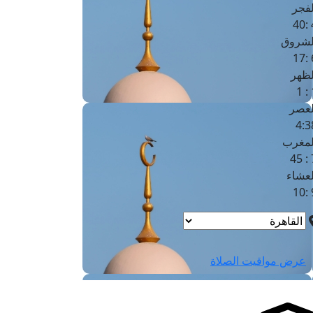
لفجر
4
لشروق
6
لظهر
1
لعصر
4:3
لمغرب
7 
لعشاء
9
عرض مواقيت الصلاة