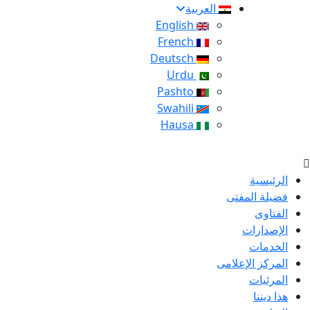
العربية
English
French
Deutsch
Urdu
Pashto
Swahili
Hausa
الرئيسية
فضيلة المفتى
الفتاوى
الإصدارات
الخدمات
المركز الإعلامى
المرئيات
هذا ديننا