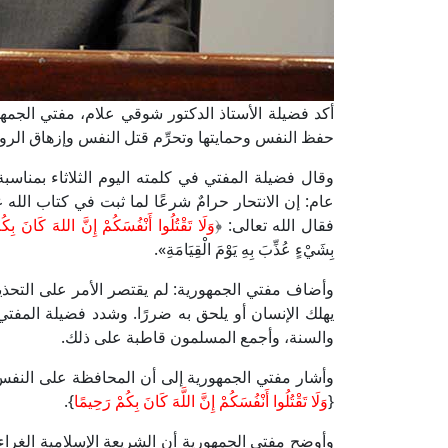
أكد فضيلة الأستاذ الدكتور شوقي علام، مفتي الجمهو
حفظ النفس وحمايتها وتحرِّم قتل النفس وإزهاق الرو
عام: إن الانتحار حرامٌ شرعًا لما ثبت في كتاب الل
فقال الله تعالى: ﴿
وَلَا تَقْتُلُوا أَنْفُسَكُمْ إِنَّ اللهَ كَانَ بِك
بِشَيْءٍ عُذِّبَ بِهِ يَوْمَ الْقِيَامَةِ».
وأضاف مفتي الجمهورية: لم يقتصر الأمر على التحذي
يهلك الإنسان أو يلحق به ضررًا. وشدد فضيلة المفتي
والسنة، وأجمع المسلمون قاطبة على ذلك.
وأشار مفتي الجمهورية إلى أن المحافظة على النف
{
وَلَا تَقْتُلُوا أَنْفُسَكُمْ إِنَّ اللَّهَ كَانَ بِكُمْ رَحِيمًا
}.
وأوضح مفتي الجمهورية أن الشريعة الإسلامية الغرا