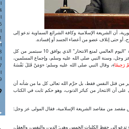
ا
 :40
ا
 :17
ا
رية، أن الشريعة الإسلامية وكافة الشرائع السماوية تدعو إلى
 : 1
ح، أو حتى إتلاف عضو من أعضاء الجسد أو إفساده.
ا
وقال فضيلة المفتي في كلمته اليوم الثلاثاء بمناسبة "اليوم العالمي لمنع الانتحار" الذي يوافق 10 سبتمبر من كل
8
ه عز وجل، وسنة النبي صلى الله عليه وسلم، وإجماع المسلمين،
ا
ُمْ رَحِيمًا
﴾، وقال النبي صلى الله عليه وسلم: «وَمَنْ قَتَلَ نَفْسَهُ
: 45
ا
 :10
ر من قتل النفس فقط، بل حرَّم الله تعالى كل ما من شأنه أن
 على أن الانتحار من كبائر الذنوب، وهو حكم ثابت في الكتاب
س مقصد من مقاصد الشريعة الإسلامية، فقال المولى عز وجل:
ء تدعو إلى حفظ الكليات الخمس وهي: الدين، والنفس، والعقل،