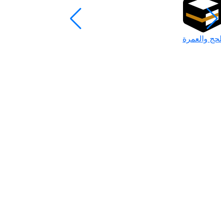
لحج والعمرة
رمضان