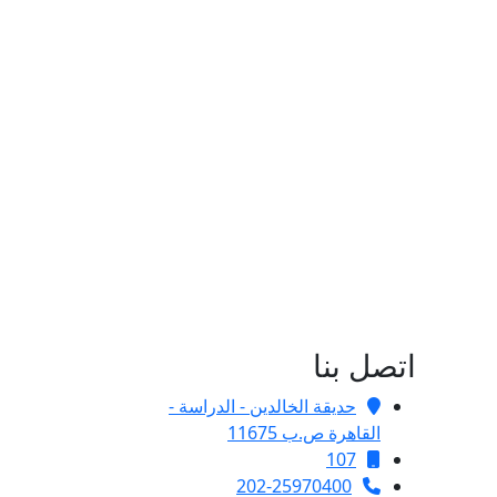
اتصل بنا
حديقة الخالدين - الدراسة -
القاهرة ص.ب 11675
107
202-25970400