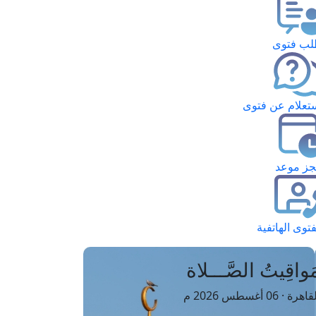
ب فتوى
تعلام عن فتوى
ز موعد
فتوى الهاتفية
َواقِيتُ الصَّـــلاة
اهرة · 06 أغسطس 2026 م