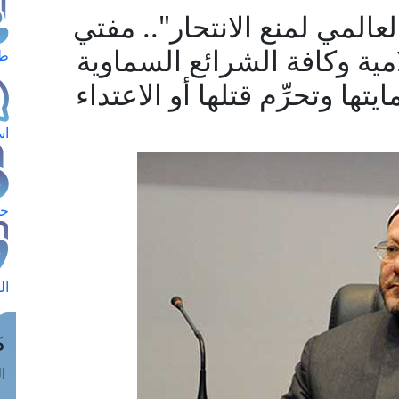
عالمي لمنع الانتحار".. مفتي
مية وكافة الشرائع السماوية
طل
ا وتحرِّم قتلها أو الاعتداء
اس
حج
ال
م
الق