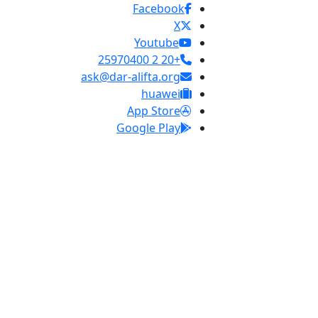
Facebook
X
Youtube
+20 2 25970400
ask@dar-alifta.org
huawei
App Store
Google Play