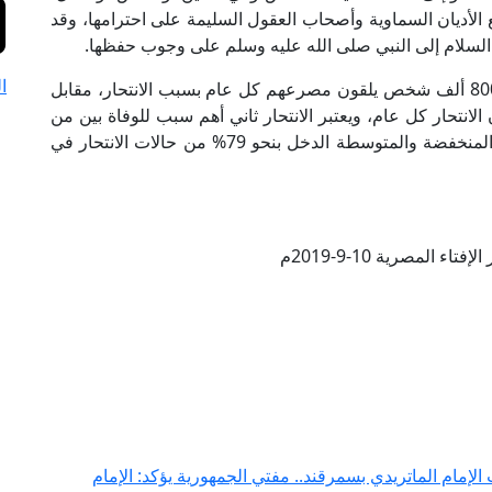
الأديان السماوية وأصحاب العقول السليمة على احترامها، وقد
ه السلام إلى النبي صلى الله عليه وسلم على وجوب حفظها.
ا
يذكر أن الإحصائيات الدولية تشير إلى أن ما يقارب 800 ألف شخص يلقون مصرعهم كل عام بسبب الانتحار، مقابل
الانتحار كل عام، ويعتبر الانتحار ثاني أهم سبب للوفاة بين من
تتراوح أعمارهم بين 15 و 29 عامًا، وتستأثر البلدان المنخفضة والمتوسطة الدخل بنحو 79% من حالات الانتحار في
تاء المصرية 10-9-2019م
لإمام الماتريدي بسمرقند.. مفتي الجمهورية يؤكد: الإمام