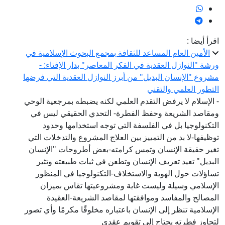
اقرأ أيضا :
الأمين العام المساعد للثقافة بمجمع البحوث الإسلامية في
ورشة "النوازل العقدية في الفكر المعاصر" بدار الإفتاء: -
مشروع "الإنسان البديل" من أبرز النوازل العقدية التي فرضها
التطور العلمي والتقني
- الإسلام لا يرفض التقدم العلمي لكنه يضبطه بمرجعية الوحي
ومقاصد الشريعة وحفظ الفطرة- التحدي الحقيقي ليس في
التكنولوجيا بل في الفلسفة التي توجه استخدامها وحدود
توظيفها-لا بد من التمييز بين العلاج المشروع والتدخلات التي
تغير حقيقة الإنسان وتمس كرامته-بعض أطروحات "الإنسان
البديل" تعيد تعريف الإنسان وتطعن في ثبات طبيعته وتثير
تساؤلات حول الهوية والاستخلاف-التكنولوجيا في المنظور
الإسلامي وسيلة وليست غاية ومشروعيتها تقاس بميزان
المصالح والمفاسد وموافقتها لمقاصد الشريعة-العقيدة
الإسلامية تنظر إلى الإنسان باعتباره مخلوقًا مكرمًا وأي تصور
لتجاوز فطرته يحتاج إلى تقويم عقدي