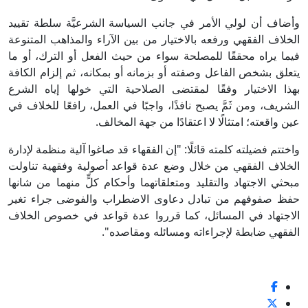
وأضاف أن لولي الأمر في جانب السياسة الشرعيَّة سلطة تقييد
الخلاف الفقهي ورفعه بالاختيار من بين الآراء والمذاهب المتنوعة
فيما يراه محققًا للمصلحة سواء من حيث الفعل أو الترك، أو ما
يتعلق بشخص الفاعل وصفته أو بزمانه أو بمكانه، ثم إلزام الكافة
بهذا الاختيار وفقًا لمقتضى الصلاحية التي خولها إياه الشرع
الشريف، ومن ثَمَّ يصبح نافذًا، واجبًا في العمل، رافعًا للخلاف في
عين واقعته؛ امتثالًا لا اعتقادًا من جهة المخالف.
واختتم فضيلته كلمته قائلًا: "إن الفقهاء قد صاغوا آلية منظمة لإدارة
الخلاف الفقهي من خلال وضع عدة قواعد أصولية وفقهية تناولت
مبحثي الاجتهاد والتقليد ومتعلقاتهما وأحكام كلٍّ منهما من شانها
حفظ صفوفهم من تبادل دعاوى الاضطراب والفوضى جراء تغير
الاجتهاد في المسائل، كما قرروا عدة قواعد في خصوص الخلاف
الفقهي ضابطة لإجراءاته ومسائله ومقاصده".