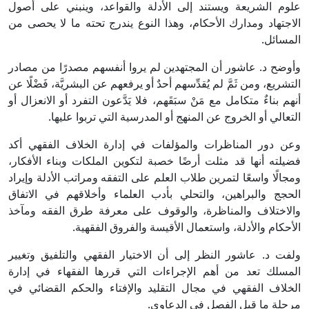
علوم الشريعة ويستند إلى الأدلة والقواعد، وينبني على أصول
الاجتهاد ومدارك الأحكام، وهذا النوع يندرج تحته ما لا يحصى من
المسائل.
وأوضح د. عاشور أن المجتهدين لم يروا أنفسهم مصدرًا من مصادر
التشريع، ومن ثَمَّ لم يُقدِّسهم أحدٌ أو يرفعهم عن البشريَّة، فَضْلًا عن
أنهم بناءٌ متكامل مع مَنْ سبَقَهم، فلا يَدَّعون التفرد أو الانعزال أو
التعالي أو الخروج عن المنهج أو المدرسية التي تربوا عليها.
وعن دور المناظرات والمؤلفات في إدارة الخلاف الفقهي أكد
فضيلته أنها قد مثلت أرضًا خصبة لتكوين الملكات وبناء الأفكار،
ومجالًا واسعًا لتمرين طلاب العلم على التفقه ومراتب الأدلة وإيراد
الحجج والبراهين، والتحلي بأدب العلماء وأخلاقهم في الاتفاق
والاختلاف والمناظرة، والوقوف على معرفة طرق الفقه ومآخذ
الأحكام والأدلة، واستعمال الأقيسة والفروق الفقهية.
ولفت د. عاشور النظر إلى أن الاختيار الفقهي والتلفيق وتغيير
المسلك تعد من أهم الإجراءات التي قررها الفقهاء في إدارة
الخلاف الفقهي في مجال التقليد والإفتاء والحكم القضائي في
مرحلة ما قبل الفصل في الدعاوى.