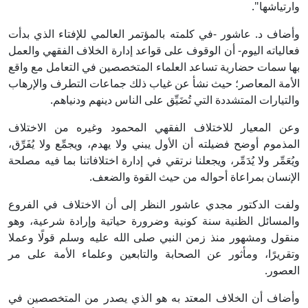
وارتياشها".
وأضاف د. عاشور -في كلمته بالمؤتمر العالمي للإفتاء الذي بدأت
فعالياته اليوم- أن الوقوف على قواعد إدارة الخلاف الفقهي والعمل
بها سمات حضارية تساعد العلماء المتخصصين في التعامل مع واقع
الأمة المعاصر؛ حيث نشأ عن غياب ذلك جماعات التطرف والإرهاب
والتيارات المتشددة التي تُضَيِّق على الناس دينهم ودنياهم.
وعن المعيار للاختلاف الفقهي المحمود وغيره من الاختلاف
المذموم أوضح فضيلته أن الأول يبني ولا يهدم، ويجمِّع ولا يُفَرِّق،
ويُعَمِّر ولا يُدَمِّر، ويجعلنا نرتقي في إدارة اختلافاتنا بما فيه مصلحة
الإنسان بمراعاة أحواله من حيث القوة والضعف.
ولفت الدكتور مجدي عاشور النظر إلى أن الاختلاف في الفروع
والمسائل الظنية سنة كونية وضرورة حياتية وإرادة شرعية، وهو
منقول ومشهور منذ زمن النبي صلى الله عليه وسلم قولًا وعملا
وتقريرًا، ومأثور عن الصحابة والتابعين وعلماء الأمة على مر
العصور.
وأضاف أن الخلاف المعتد به هو الذي يصدر من المتخصصين في