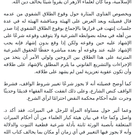
الإسلامية، وما كان لعلماء الأزهر أن يقروا شيئًا يخالف دين الله.
وبخصوص الفتاوى المثارة حول وقوع الطلاق الشفوي من عدمه
قال فضيلته وبعد العرض على الهيئة ومناقشة الهيئة له في عدة
جلسات إنتهت في قرارها بالإجماع بوقوع الطلاق الشفوي إذا صدر
من أهله في محله بضوابطه الشرعية ولا يتوقف وقوعه شرعًا على
الإشهاد عليه حين وقوعه ولكن إذا وقع بدون إشهاد فإنه يجب
الإشهاد عليه عند وقوعه أو بعده مباشرة حفظًا للحقوق الشرعية
المترتبة على هذا الطلاق بين الزوجين ولولي الأمر أن يتخذ من
الإجراءات والتشريع القانوني ما يلزم المطلق بالإشهاد على طلاقه
وأن تكون عقوبة تعزيزية لمن لم يشهد على طلاقه.
كما أوضح فضيلته أنه لا يجوز شرعًا تغيير شروط الواقف، فشرط
الواقف كنص الشارع، وعلى ذلك اتفقت كلمة الفقهاء قديمًا وحديثًا
وجرت عليه أحكام محكمة النقض احترامًا لرأي الشرع.
وعما أثير حول مساواة المرأة للرجل في الميراث، فقد أكد د.
واصل وكما جاء في بيان هيئة كبار العلماء من أن أحكام الميراث
المتعلقة بأنصبة الورثة ثابتة بأدلة شرعية قطعية الثبوت والدلالة
وأنه لا يجوز فيها التغيير في أي زمان أو مكان بما يخالف كتاب الله