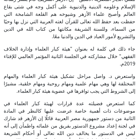
الإسلام وعلومه الدينية والدنيوية على أكمل وجه في شتى بقاع
العالم وأصبح علماء الأزهر وشيوخه هم القلعة الشامخة التي
حفظت بعد حفظ الله تعالى للقرآن لغته العربية التي نزل بها وحيًا
من السماء، وللسنة الشريفة مكانتها من كتاب الله في الدين
والتشريع لأمور العباد في الدين والدنيا معًا.
جاء ذلك في كلمة له بعنوان "هيئة كبار العلماء وإدارة الخلاف
الفقهي" خلال مشاركته في الجلسة الثانية المؤتمر العالمي للإفتاء
2019م.
واستعرض د. واصل مراحل تشكيل هيئة كبار العلماء والمهام
المختلفة لها وهي مهام علمية ومهام روحية ومهام خلقية، مشيرًا
إلى الشروط التي يجب توافرها في عضوية هيئة كبار العلماء.
كما استعرض فضيلته عدة قرارات لهيئة كبار العلماء في
موضوعات ذات أهمية خاصة عرضت عليها كالنظر في المادة
الثانية من دستور جمهورية مصر العربية قائلًا إن الأزهر قد شارك
في لجنة إعداد مشروع الدستور بفريق من علمائه واطمأن إلى أنه
ليس في الدستور ما يخالف دين الله تعالى أو أحكام الشريعة