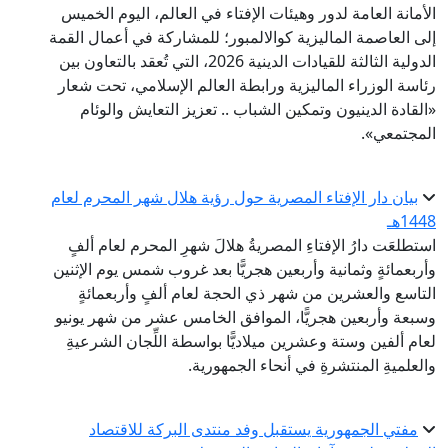
الأمانة العامة لدور وهيئات الإفتاء في العالم، اليوم الخميس
إلى العاصمة الماليزية كوالالمبور؛ للمشاركة في أعمال القمة
الدولية الثالثة للقيادات الدينية 2026، التي تُعقد بالتعاون بين
رئاسة الوزراء الماليزية ورابطة العالم الإسلامي، تحت شعار
«القادة الدينيون وتمكين الشباب .. تعزيز التعايش والوئام
المجتمعي».
بيان دار الإفتاء المصرية حول رؤية هلال شهر المحرم لعام
1448هـ
استطلعَت دارُ الإفتاءِ المصريةُ هلالَ شهرِ المحرم لعام ألفٍ
وأربعمائةٍ وثمانية وأربعين هجريًّا بعد غروب شمس يوم الإثنين
التاسع والعشرين من شهر ذي الحجة لعام ألفٍ وأربعمائةٍ
وسبعة وأربعين هجريًّا، الموافق الخامس عشر من شهر يونيو
لعام ألفين وستة وعشرين ميلاديًّا بواسطة اللِّجان الشرعيةِ
والعلميةِ المنتشرةِ في أنحاء الجمهورية.
مفتي الجمهورية يستقبل وفد منتدى البركة للاقتصاد