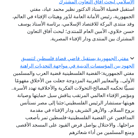
الإسلامي لبحث آفاق التعاون المشترك
استقبل فضيلة الأستاذ الدكتور نظير محمد عياد، مفتي
الجمهورية، رئيس الأمانة العامة لدُور وهيئات الإفتاء في العالم،
وفد منتدى البركة للاقتصاد الإسلامي، برئاسة الأستاذ يوسف
حسن خلاوي، الأمين العام للمنتدى؛ لبحث آفاق التعاون
المشترك بين المنتدى ودار الإفتاء المصرية.
مفتي الجمهورية يستقبل قاضي قضاة فلسطين لتنسيق
الجهود بين المؤسسات الدينية في مواجهة التحديات الراهنة
مفتي الجمهورية:-القضية الفلسطينية قضية العرب والمسلمين
الأولى.. والمعايير الغربية المزدوجة جعلت من الأخلاق مفهومًا
نسبيًّا تحكمه المصالح-التحولات الفكرية والأخلاقية تهدد الأسرة..
ومؤتمر الإفتاء العالمي المرتقب يناقش سبل حمايتها وصيانة
هويتها-مستشار الرئيس الفلسطيني:جئنا إلى مصر نستأنس
بروح السلام.. والأزهر الشريف ودار الإفتاء في مقدمة
المدافعين عن القضية الفلسطينية-فلسطين تمر بأصعب
مراحلها.. والاحتلال يواصل فرض القيود على المسجد الأقصى
ومنع المسلمين من أداء شعائرهم