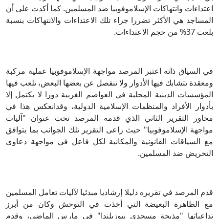
اعتداءات وانتهاكات الإسلاموفوبيا ضد المسلمين. كما أكدت على أن
المساجد هي الأكثر تضررا جراء تلك الاعتداءات والانتهاكات بنسبة
بلغت 37% من حجم الاعتداءات.
في السياق ذاته اعتبر المرصد مواجهة الإسلاموفوبيا عملية مركبة
ومعقدة تتشابك فيها الأدوار ولا تنفصل عن بعضها البعض، تلعب فيها
المؤسسات الدينية المحلية في العواصم الغربية دورا لا يكتمل إلا
بأدوار الأفراد والمنظمات الإسلامية الدولية، وقدانعكس هذا في
محاور التقرير الثاني الذي قدمه المرصد تحت عنوان "آليات
مواجهة الإسلاموفوبيا" حيث راعى التقرير تلك الجوانب بما يتوافق
مع السياقات القانونية والمكانية لكل فاعل في مواجهة دعاوى
التحريض ضد المسلمين.
قدم المرصد في تقريره دليلا إرشاديا مبدئيا لآليات تعامل المسلمين
مع الظاهرة البغيضة التي أخذت في التوحش وكان من أبرز
تداعياتها "مذبحة مسجدي نيوزيلندا" في مارس الماضي، وقدم