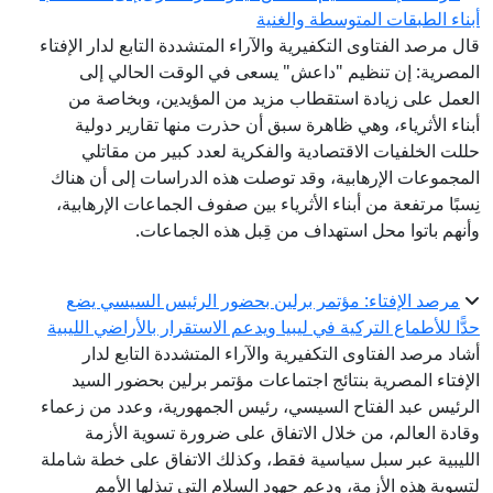
أبناء الطبقات المتوسطة والغنية
قال مرصد الفتاوى التكفيرية والآراء المتشددة التابع لدار الإفتاء
المصرية: إن تنظيم "داعش" يسعى في الوقت الحالي إلى
العمل على زيادة استقطاب مزيد من المؤيدين، وبخاصة من
أبناء الأثرياء، وهي ظاهرة سبق أن حذرت منها تقارير دولية
حللت الخلفيات الاقتصادية والفكرية لعدد كبير من مقاتلي
المجموعات الإرهابية، وقد توصلت هذه الدراسات إلى أن هناك
نِسبًا مرتفعة من أبناء الأثرياء بين صفوف الجماعات الإرهابية،
وأنهم باتوا محل استهداف من قِبل هذه الجماعات.
مرصد الإفتاء: مؤتمر برلين بحضور الرئيس السيسي يضع
حدًّا للأطماع التركية في ليبيا ويدعم الاستقرار بالأراضي الليبية
أشاد مرصد الفتاوى التكفيرية والآراء المتشددة التابع لدار
الإفتاء المصرية بنتائج اجتماعات مؤتمر برلين بحضور السيد
الرئيس عبد الفتاح السيسي، رئيس الجمهورية، وعدد من زعماء
وقادة العالم، من خلال الاتفاق على ضرورة تسوية الأزمة
الليبية عبر سبل سياسية فقط، وكذلك الاتفاق على خطة شاملة
لتسوية هذه الأزمة، ودعم جهود السلام التي تبذلها الأمم