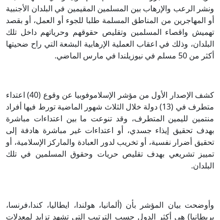
ونشر الرعب والإرهاب بين المسلمين المقيمين في البلدان الأجنبية
أو المهاجرين من المناطق المسلمة طلبا للجوء أو العمل، أو بقصد
تهميش واقصاء المسلمين وتقليص حقوقهم وحرياتهم داخل تلك
البلدان، وذلك في اعقاب العملية الإرهابية البشعة التي راح ضحيتها
أكثر من 50 مسلم في نيوزيلندا في مارس الماضي.
كشف الإصدار الأول من مؤشر الإسلاموفوبيا عن وقوع (40) اعتداء
متطرف في (13) دولة خلال الثلاث شهور الماضية تورط فيها أفراد
منتمين لليمين المتطرف، وقد تنوعت ما بين اعتداءات مباشرة
بهدف تحقيق إيذاء جسدي، أو اعتداءات غير مباشرة هادفة إلى
تحقيق أضرار نفسية، أو تخريب لدور العبادة والماركز الإسلامية، أو
تمييز تشريعي بهدف تقليص حريات وحقوق المسلمين في تلك
البلدان.
وأوضحت بيان المؤشر بأن (ألمانيا، هولندا، ايطاليا، كندا،فرنسا،
بريطانيا) هي أكثر الدول حسب الترتيب التي تشهد تزايد لمعدلات