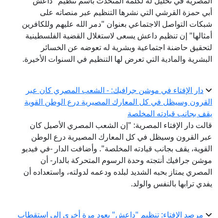
المصرية في تحليل له لكلمة المتحدث باسم تنظيم "داعش"
أبي حمزة القرشي التي نشرها التنظيم عبر منصاته على
شبكات التواصل الاجتماعي بعنوان "دمر الله عليهم وللكافرين
أمثالها" إن تنظيم داعش يسعى لاستغلال القضية الفلسطينية
لتحقيق حاضنة اجتماعية وبشرية له تعوضه عن الخسائر
البشرية والمادية التي تعرض لها التنظيم في السنوات الأخيرة.
دار الإفتاء في موشن جرافيك: - الشعب المصري كان عبر
القرون وسيظل في كل المعارك المصيرية درع الوطن القوية
يقف بجانب قيادته المخلصة
قالت دار الإفتاء المصرية: "إن الشعب المصري الأصيل كان
عبر القرون وسيظل في كل المعارك المصيرية درع الوطن
القوية، يقف بجانب قيادته المخلصة". وأضافت الدار -في فيديو
موشن جرافيك أنتجته وحدة الرسوم المتحركة بالدار- أن
المصري يمتاز بحبه الشديد لبلده ودعمه لدولته، واستعداده أن
يفدي ترابها بالنفس والولد.
مرصد الإفتاء: تنظيم "داعش" يعود مرة أخرى إلى استقطاب