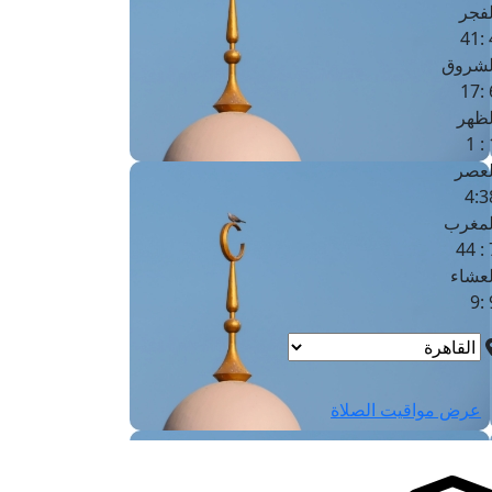
لفجر
4
لشروق
6
لظهر
1
لعصر
4:3
لمغرب
7 
لعشاء
9
عرض مواقيت الصلاة