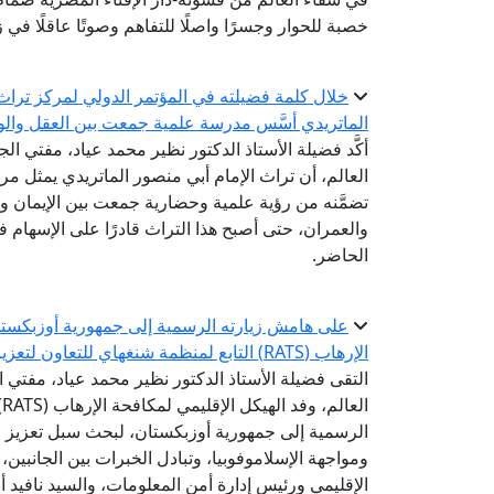
خصبة للحوار وجسرًا واصلًا للتفاهم وصوتًا عاقلًا في
خلال كلمة فضيلته في المؤتمر الدولي لمركز تراث ا
الماتريدي أسَّس مدرسة علمية جمعت بين العقل والو
أكَّد فضيلة الأستاذ الدكتور نظير محمد عياد، مفتي الج
العالم، أن تراث الإمام أبي منصور الماتريدي يمثل مرجع
تضمَّنه من رؤية علمية وحضارية جمعت بين الإيمان وا
والعمران، حتى أصبح هذا التراث قادرًا على الإسهام 
الحاضر.
على هامش زيارته الرسمية إلى جمهورية أوزبكستان 
الإرهاب (RATS) التابع لمنظمة شنغهاي للتعاون لتعزيز التعاون في مواجهة التطرف والإسلاموفوبيا
التقى فضيلة الأستاذ الدكتور نظير محمد عياد، مفتي ال
ا
الرسمية إلى جمهورية أوزبكستان، لبحث سبل تعزيز 
ومواجهة الإسلاموفوبيا، وتبادل الخبرات بين الجانبين
الإقليمي ورئيس إدارة أمن المعلومات، والسيد نافيد أ