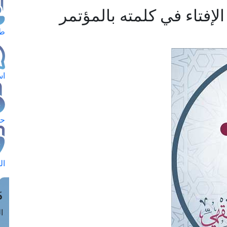
الإفتاء في كلمته بالمؤتمر
طل
اس
حج
ال
م
الق