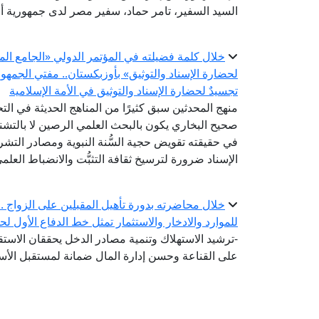
السيد السفير، تامر حماد، سفير مصر لدى جمهورية أ
خلال كلمة فضيلته في المؤتمر الدولي «الجامع الم
لحضارة الإسناد والتوثيق» بأوزبكستان.. مفتي الجمه
تجسيدٌ لحضارة الإسناد والتوثيق في الأمة الإسلامية
منهج المحدثين سبق كثيرًا من المناهج الحديثة في ال
صحيح البخاري يكون بالبحث العلمي الرصين لا بالتشنج
في حقيقته تقويض حجية السُّنة النبوية ومصادر التشر
الإسناد ضرورة لترسيخ ثقافة التثبُّت والانضباط العلم
خلال محاضرته بدورة تأهيل المقبلين على الزواج .. أ
للموارد والادخار والاستثمار تمثل خط الدفاع الأول لح
-ترشيد الاستهلاك وتنمية مصادر الدخل يحققان الاستقر
على القناعة وحسن إدارة المال ضمانة لمستقبل الأس