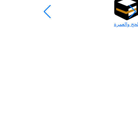
لحج والعمرة
رمضان