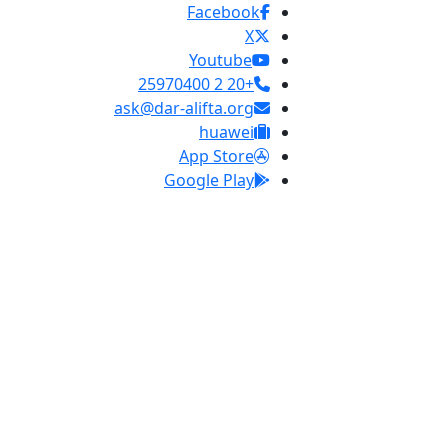
Facebook
X
Youtube
+20 2 25970400
ask@dar-alifta.org
huawei
App Store
Google Play