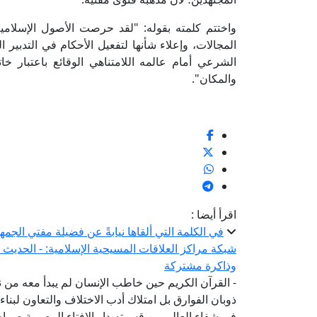
واختتم كلمته بقوله: "لقد حرصت الأصول الإسلامي
المجالات، وإعلاء شأنها لتفعيل الأحكام في التدبير 
الشرعي أمام عالمه اللامتناهي الوقائع باعتبار خا
والمكان".
اقرأ أيضا :
في الكلمة التي ألقاها نيابةً عن فضيلة مفتي الجمه
شبكة مراكز العلاقات المسيحية الإسلامية: - الحديث 
وذاكرة مشتركة
- القرآن الكريم حين خاطب الإنسان لم يبدأ معه من 
ذوبان الفوارق بل امتلاك أدب الاختلاف والتعاون لبن
في شفاء العالم من قسوته-دار الإفتاء المصرية صم