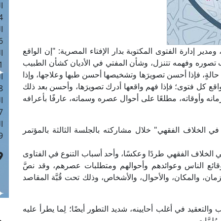
ا
 :41
ا
 :17
ر إدارة الفتوى المكتوبة بدار الإفتاء المصرية: "إن الواقع
ا
 تصوره وفهمه تتنزل، وشأن المفتي في الأديان كشأن الطبيب
 : 1
حالةٍ، فإذا أحسن تصويرَها وتشخيصها أحسن طبها وعلاجها، وإذا
ا
اقع كل فتوى؛ فإذا فهم واقعها أدرك تصويرَها، وأحسن بعد ذلك
8
لزمانه وأوقاته، مطلعًا على أحوال عصره وسماته، عارفًا بأعرافه
ا
: 44
ا
في الخلاف الفقهي" خلال مشاركته بالجلسة الثالثة بالمؤتمر
 :9
 في الخلاف الفقهي طردًا وعكسًا، وأحد أسباب التنوع في الفتاوى
 وقائع الناس وعوائدهم وأحوالهم ومتطلبات عصرهم، وقد نصَّ
 الزمان، والمكان، والأحوال، والأشخاص، وذلك تحت قُبَّة المقاصد
التعقيد في أغلب أحايينه، شديد التطور أيضًا؛ لِما يطرأ عليه
ُلمَّات.