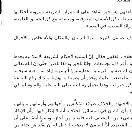
لفقهي هو خير شاهد على استمرار الشريعة ومرونة أحكامها
تيعاب كل الأسقف المعرفية، ومتسقة مع كل الحقائق العلمية،
ا
ائد السفينة في الفضاء.
اف عوامل كثيرة؛ منها: الزمان والمكان والأشخاص والأحوال
ف الفقهي فقال: إنَّ المتتبع لأحكام الشريعة الإسلامية يجدها
ادًا ومجتمعات؛ جلبًا للخير ودفعًا للضر؛ حتَّى إنَّ الله تعالى
ن له صفتين كريمتين عظيمتين؛ ألبسهما إياه من نعته سبحانه
ما يصعب علينا، ويحذر أن يصيبنا ما يؤذينا؛ ولذلك رفع الله عنا
كل خير لنا، وهذا يجمل رسالته صلى الله عليه وآله وسلم في
.
هاد والخلاف طبائع المُكلَّفين وأحوالهم وأزمانهم وبيئاتهم
ن الشأن في المسائل الخلافية أنه لا إنكار فيها، وأن الإنكار
 بشيء من المختلَف فيه فليقلد من أجاز، ونصوا أيضًا على أن
تمدة أنَّ العاميَ لا مذهب له؛ بل له أن يُقَلِّدَ مَن شاء مِن