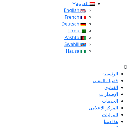
العربية
English
French
Deutsch
Urdu
Pashto
Swahili
Hausa
الرئيسية
فضيلة المفتى
الفتاوى
الإصدارات
الخدمات
المركز الإعلامى
المرئيات
هذا ديننا