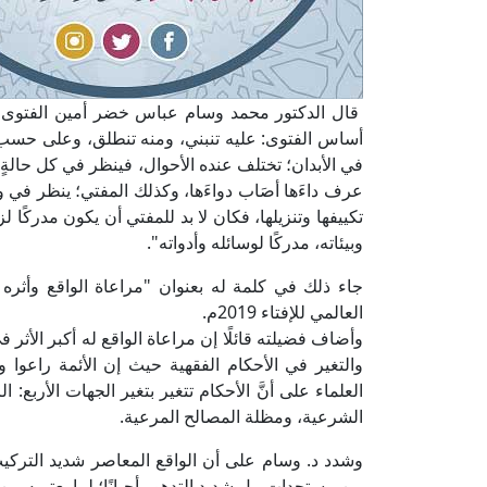
قال الدكتور محمد وسام عباس خضر أمين الفتوى، ومدي
أساس الفتوى: عليه تنبني، ومنه تنطلق، وعلى حسب
في الأبدان؛ تختلف عنده الأحوال، فينظر في كل حالةٍ 
عرف داءَها أصَاب دواءَها، وكذلك المفتي؛ ينظر في و
تكييفها وتنزيلها، فكان لا بد للمفتي أن يكون مدركًا 
وبيئاته، مدركًا لوسائله وأدواته".
جاء ذلك في كلمة له بعنوان "مراعاة الواقع وأثره 
العالمي للإفتاء 2019م.
وأضاف فضيلته قائلًا إن مراعاة الواقع له أكبر الأثر
والتغير في الأحكام الفقهية حيث إن الأئمة راعوا
العلماء على أنَّ الأحكام تتغير بتغير الجهات الأربع:
الشرعية، ومظلة المصالح المرعية.
وشدد د. وسام على أن الواقع المعاصر شديد التركيب و
من مستجدات، بل شديد التدهور أحيانًا؛ لِما يعتريه من م