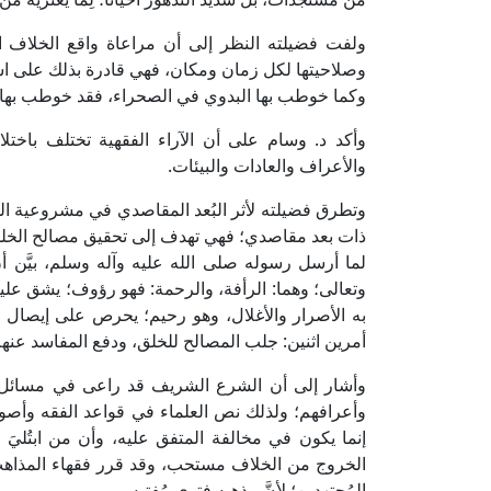
ولفت فضيلته النظر إلى أن مراعاة واقع الخلاف ا
وصلاحيتها لكل زمان ومكان، فهي قادرة بذلك على اس
وكما خوطب بها البدوي في الصحراء، فقد خوطب بها ر
وأكد د. وسام على أن الآراء الفقهية تختلف باختل
والأعراف والعادات والبيئات.
وتطرق فضيلته لأثر البُعد المقاصدي في مشروعية الخلا
ذات بعد مقاصدي؛ فهي تهدف إلى تحقيق مصالح الخلق، أفر
لما أرسل رسوله صلى الله عليه وآله وسلم، بيَّن أ
وتعالى؛ وهما: الرأفة، والرحمة: فهو رؤوف؛ يشق عليه 
به الأصرار والأغلال، وهو رحيم؛ يحرص على إيصال 
أمرين اثنين: جلب المصالح للخلق، ودفع المفاسد عنهم
وأشار إلى أن الشرع الشريف قد راعى في مسائل الاجت
وأعرافهم؛ ولذلك نص العلماء في قواعد الفقه وأصوله أ
إنما يكون في مخالفة المتفق عليه، وأن من ابتُليَ
الخروج من الخلاف مستحب، وقد قرر فقهاء المذاهب المُع
المُجتهدين؛ لأنَّ مذهبه فتوى مُفتيه.