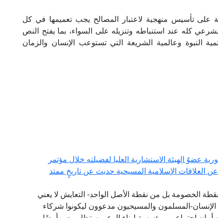
ة على تأسيس منهجية لاعتبار المصالح يجب تعميمها في كل
الشرعي كله عند استنباطه وتنزيله على السواء، بما يفتح النص
تمية النبوة وعالمية الشريعة التي تستوعب الإنسان والزمان
ورية عضوُ الهيئة الاستشارية العليا لفضيلته خلال مؤتمر
عن العلاقات الإسلامية المسيحية حديث عن تاريخٍ ممتد
نقطة الخصومة بل من نقطة الأصل الواحد- التعايش لا يعني
اء الإنسان-المسلمون والمسيحيون مدعوون ليكونوا شركاء
ام أمان اجتماعي ومؤسسة لبناء الوعي-ستظل مصر أرضًا