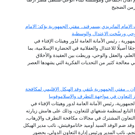
 زمن الضجيج
لإمام الماتريدي بسمرقند.. مفتي الجمهورية يؤكد: الإمام
حي ورسَّخت الاعتدال والوسطية
مهورية ، رئيس الأمانة العامة لدُور وهيئات الإفتاء في
ًا أصيلًا للاعتدال والعقلانية في الحضارة الإسلامية، بما
لعلم، والعقل والوحي، وربطت بين العقيدة والأخلاق
في معالجة كثير من التحديات الفكرية التي يشهدها العصر
.. مفتي الجمهورية يلتقي وفد الهيكل الإقليمي لمكافحة
جمهورية، رئيس الأمانة العامة لدور وهيئات الإفتاء في
لعالم، وفد الهيكل الإقليمي لمكافحة الإرهاب (RATS) التابع لمنظمة شنغهاي للتعاون، وذلك على هامش زيارته
التعاون المشترك في مجالات مكافحة التطرف والإرهاب،
، وقد ضم الوفد السيد أوميد خاتاموفيتش، نائب مدير الهيكل
نجم، نائب المدير ورئيس إدارة التعاون الدولي، بحضور