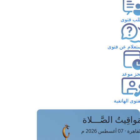
ب فتوى
تعلام عن فتوى
ز موعد
فتوى الهاتفية
َواقِيتُ الصَّـــلاة
اهرة · 07 أغسطس 2026 م