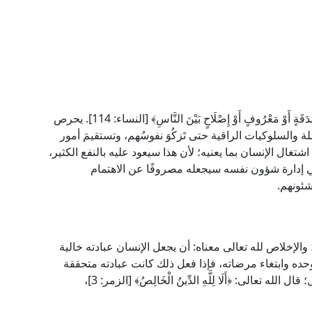
قال تعالى: ﴿لَا خَيْرَ فِي كَثِيرٍ مِنْ نَجْوَاهُمْ إِلَّا مَنْ أَمَرَ بِصَدَقَةٍ أَوْ مَعْرُوفٍ أَوْ إِصْلَاحٍ بَيْنَ النَّاسِ﴾ [النساء: 114]. يحرص
لة والسلوكيات الراقية حتى تَزكُوَ نفوسُهم، وتستقيمَ أمور
شتغال الإنسان بما يعنيه؛ لأن هذا سيعود عليه بالنفع الكثير،
ي إدارة شؤون نفسه سيجعله مصروفًا عن الاهتمام
شئونهم.
؛ والإخلاص لله تعالى معناه: أن يجعل الإنسان عبادته خالية
وحده وابتغاء مرضاته، فإذا فعل ذلك كانت عبادته متحققة
تعالى: ﴿أَلَا لِلَّهِ الدِّينُ الْخَالِصُ﴾ [الزمر: 3]،