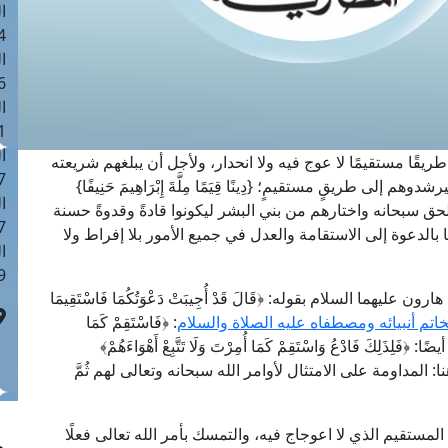
ا
 :42
ا
 :18
ا
 : 1
ا
يقًا مستقيمًا لا عوج فيه ولا انحدار، ولأجل أن يبلغهم شريعته
7
 إلى طريقٍ مستقيمٍ؛ {دِينًا قِيَمًا مِلَّةَ إِبْرَاهِيمَ حَنِيفًا}
ا
صطفاهم الحق سبحانه واختارهم من بني البشر ليكونوا قادةً وقدوةً حسنة
: 43
بالدعوة إلى الاستقامة والعدل في جميع الأمور بلا إفراط ولا
ا
 :8
ما السلام بقوله: ﴿قَالَ قَدْ أُجِيبَتْ دَعْوَتُكُمَا فَاسْتَقِيمَا
اتم أنبيائه ومصطفاه عليه الصلاة والسلام
: ﴿فَاسْتَقِمْ كَمَا
عَكَ وَلَا تَطْغَوْا﴾ [هود: 112]، وقال له أيضًا: ﴿فَلِذَلِكَ فَادْعُ وَاسْتَقِمْ كَمَا أُمِرْتَ وَلَا تَتَّبِعْ أَهْوَاءَهُمْ﴾
مة هنا: المداومة على الامتثال لأوامر الله سبحانه وتعالى لهم ثُمَّ
لمستقيم الذي لا اعوجاج فيه، والتمسك بأمر الله تعالى فعلًا