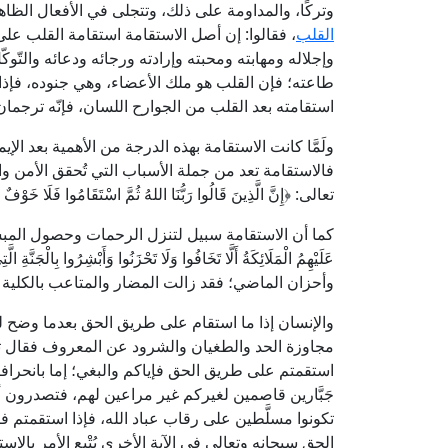
وتركًا، والمداومة على ذلك، وتتجلى في الأفعال الظاه
القلب
، فقالوا: إن أصل الاستقامة استقامة القلب عل
وإجلاله ومهابته ومحبته وإرادته ورجائه ودعائه والتّو
طاعته؛ فإن القلب هو ملك الأعضاء، وهي جنوده، فإذا
استقامته بعد القلب من الجوارح اللسان، فإنّه ترجمان ال
ولَمَّا كانت الاستقامة بهذه الدرجة من الأهمية بعد الإي
فالاستقامة تعد من جملة الأسباب التي تُحقق الأمن وا
تعالى: ﴿إِنَّ الَّذِينَ قَالُوا رَبُّنَا اللهُ ثُمَّ اسْتَقَامُوا فَلَا خَوْفٌ 
كما أن الاستقامة سبيل لتنزل الرحمات وحصول المبشرات؛ قال تعالى:
وأحزان الماضي؛ فقد زالت المضار والمتاعب بالكلية وح
والإنسان إذا ما استقام على طريق الحق بعدما وضح له ك
مجاوزة الحد والطغيان والشرود عن المعروف فقال تعالى: 
استقمتم على طريق الحق فإياكم والبغي؛ إما بانحرافكم
جَبَّارين قاصمين لغيركم غير مراعين لهم، فتصدرون أحك
تكونوا مسلَّطين على رقاب عباد الله، فإذا استقمتم فك
الحق سبحانه وتعالى في الآية الأخرى يُتْبع الأمر بالاس