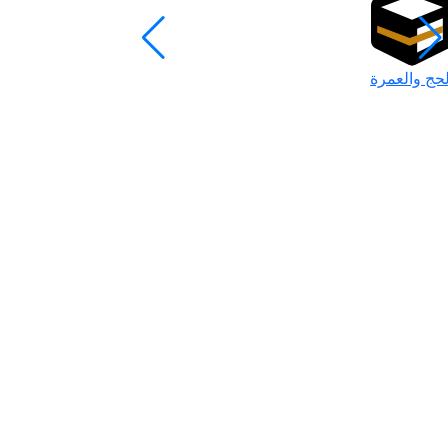
لحج والعمرة
رمضان