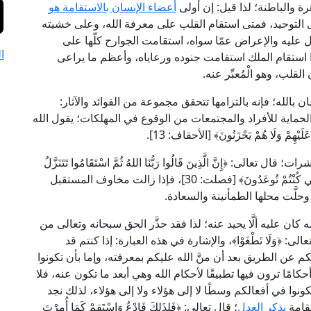
رة والباطنة؛ لذا قيل: إن أولى
أعضاء الإنسان بالاستقامة هو
ى التوحيد، فمتى استقام القلب على معرفة الله، وعلى خشيته
كّل عليه والإعراض عمّا سواه، استقامت الجوارح كلّها على
ا
 استقام الملك استقامت جنوده ورعاياه، وأعظم ما يراعى
قلب، وهو الْمُعبِّر عنه.
مان بالله؛ فإنه بالتزامها تتحقق مجموعة من الفوائد والآثار:
لحماية للأفراد والمجتمعات من الوقوع في المهلكات؛ يقول الله
عَلَيْهِمْ وَلَا هُمْ يَحْزَنُونَ﴾ [الأحقاف: 13].
 ﴿إِنَّ الَّذِينَ قَالُوا رَبُّنَا اللهُ ثُمَّ اسْتَقَامُوا تَتَنَزَّلُ
عَلَيْهِمُ الْمَلَائِكَةُ أَلَّا تَخَافُوا وَلَا تَحْزَنُوا وَأَبْشِرُوا بِالْجَنَّةِ الَّتِي كُنْتُمْ تُوعَدُونَ﴾ [فصلت: 30]، فإذا زالت مخاوف المستقبل
لَّت محلها الطمأنينة والسعادة.
ان عليه ألَّا يحيد عنه؛ لذا فقد حذَّر الحق سبحانه وتعالى من
﴿وَلَا تَطْغَوْا﴾، والإشارة في هذه العبارة: إذا كنتم قد
 عن الطريق بعد أن منَّ الله عليكم بمعرفته، وإما بأن تكونوا
امًا ترون فيها تطبيقًا لأحكام الله وهي أبعد ما تكون عنه، فلا
ونوا في أفعالكم وسطًا لا إلى هؤلاء ولا إلى هؤلاء، لذلك نجد
تقامة
بذكر العدل
؛ قال تعالى: ﴿فَلِذَلِكَ فَادْعُ وَاسْتَقِمْ كَمَا أُمِرْتَ