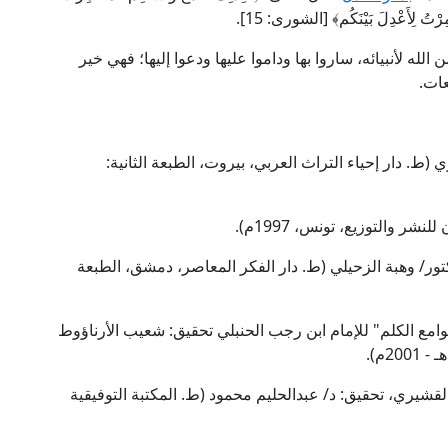
أُمِرْتُ لِأَعْدِلَ بَيْنَكُم﴾ [الشورى: 15].
لله لأنبيائه، ساروا بها وداموا عليها ودعوا إليها؛ فهي خير
عات.
(ط. دار إحياء التراث العربي، بيروت، الطبعة الثانية:
ر والتوزيع، تونس، 1997م).
كتور/ وهبة الزحيلي (ط. دار الفكر المعاصر، دمشق، الطبعة
مع الكلم" للإمام ابن رجب الحنبلي تحقيق: شعيب الأرناؤوط
قشيري، تحقيق: د/ عبدالحليم محمود (ط. المكتبة التوفيقية