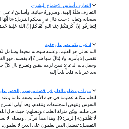
التعارف أساس الاجتماع البشري
التعارف سُنَّةٌ إلهية، وضرورةٌ حياتية، وأساسٌ لا غن
سبحانه وتعالى؛ حيث قال في محكم التنزيل: ﴿يَا أَيُّهَا النَّاسُ إِنَّا 
لِتَعَارَفُوا إِنَّ أَكْرَمَكُمْ عِنْدَ اللهِ أَتْقَاكُمْ إِنَّ اللهَ عَلِيمٌ خَب
ادعوا ربكم تضرعا وخفية
الله تعالى هو العليم، وعلمه سبحانه محيط وشامل لكل
تقضى إلا بأمره، ولا يُنَالُ منها شيءٌ إلا بفضله، فهو ا
وجعل بابه الدعاء؛ فمن لزمه بيقين وتضرع نال كلَّ 
يجد غير بابه مَلجأً يلجأ إليه.
من آداب طلب العلم في قصة موسى والخضر عليهم
للعلم مكانة عظيمة في حياة الأمم بصفة عامة وعند ا
النفوس وتنهض المجتمعات وتتقدم، وقد أولى الشرع ال
في طلبه، وبيَّن منزلة العلماء وفضلهم؛ حيث قال الله تعالى في
لَا يَعْلَمُونَ﴾ [الزمر: 9]، وهذا مبدأٌ ق
التفضيل: تفضيل الذين يعلمون على الذين لا يعلمون، و