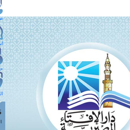
طل
اس
حج
ال
م
الق