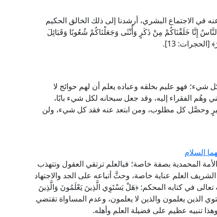
ى عنه في الاجتماع البشري، أرشدنا إلى ذلك الخالق الحكيم
خَلَقْنَاكُمْ مِنْ ذَكَرٍ وَأُنْثَى وَجَعَلْنَاكُمْ شُعُوبًا وَقَبَائِلَ
ِيرٌ﴾ [الحجرات: 13].
 شيء؛ فهو عليم بخلقه وعباده يعلم أن لهم حوائج لا
لغني وهُم الفقراء إليه، وقد جعل سبحانه لكل شيء بابًا،
خيرٍ وحصَّل كل مطلوب، ومن ابتعد عنه فقد كل شيء، ولن
ا السلام
لأمة المحمدية بصفة خاصة؛ فبالعلم ترتقي العقول وتتهذب
شريف العلم عناية خاصة، وحثَّ أتباعه على الجد والاجتهاد
 كتابه المحكم: ﴿هَلْ يَسْتَوِي الَّذِينَ يَعْلَمُونَ وَالَّذِينَ
رآني، ومعناه: لا يستوي الذين يعلمون والذين لا يعلمون، وعدم المساواة تقتضي
هذا تنبيه عظيم على فضيلة العلم وأهله.