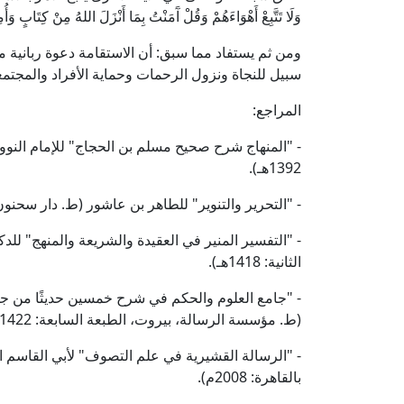
وَلَا تَتَّبِعْ أَهْوَاءَهُمْ وَقُلْ آَمَنْتُ بِمَا أَنْزَلَ اللهُ مِنْ كِتَابٍ وَ
ومن ثم يستفاد مما سبق: أن الاستقامة دعوة ربانية من ا
سبيل للنجاة ونزول الرحمات وحماية الأفراد والمجتم
المراجع:
- "المنهاج شرح صحيح مسلم بن الحجاج" للإمام النووي 
1392هـ).
- "التحرير والتنوير" للطاهر بن عاشور (ط. دار سحنون للنش
- "التفسير المنير في العقيدة والشريعة والمنهج" للد
الثانية: 1418هـ).
- "جامع العلوم والحكم في شرح خمسين حديثًا من جوا
(ط. مؤسسة الرسالة، بيروت، الطبعة السابعة: 1422هـ - 2001م).
- "الرسالة القشيرية في علم التصوف" لأبي القاسم ال
بالقاهرة: 2008م).