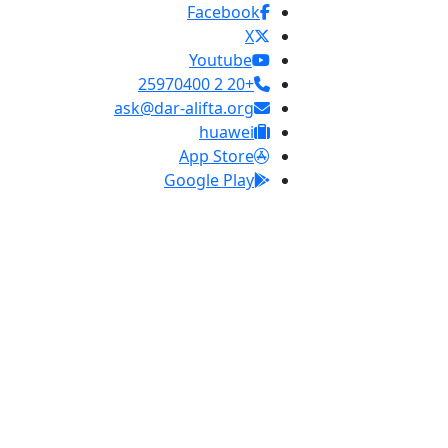
Facebook
X
Youtube
+20 2 25970400
ask@dar-alifta.org
huawei
App Store
Google Play