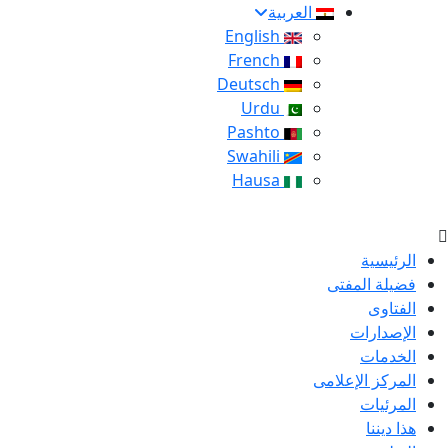
العربية
English
French
Deutsch
Urdu
Pashto
Swahili
Hausa
الرئيسية
فضيلة المفتى
الفتاوى
الإصدارات
الخدمات
المركز الإعلامى
المرئيات
هذا ديننا