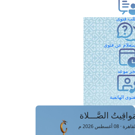
ب فتوى
تعلام عن فتوى
ز موعد
فتوى الهاتفية
َواقِيتُ الصَّـــلاة
اهرة · 08 أغسطس 2026 م