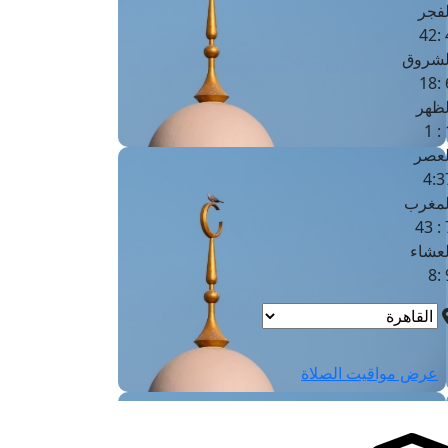
لفجر
4
لشروق
6
لظهر
1
لعصر
4:3
لمغرب
7 
لعشاء
9
عرض مواقيت الصلاة