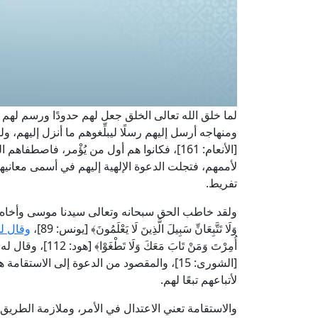
لما خلق الله تعالى الخلق جعل لهم حدودًا ورسم لهم طر
ومنهاجه أرسل إليهم رسلًا ليبلِّغوهم ما أنزل إليهم، وليرشدوهم
[الأنعام: 161]، فكانوا هم أول من يُؤْمر، فا
لأممهم، فتجلت الدعوة الإلهية إليهم في أسمى معانيها 
تفريط.
ولقد خاطب الحق سبحانه وتعالى سيدنا موسى وأخاه هارون عليه
وَلَا تَتَّبِعَانِّ سَبِيلَ الَّذِينَ لَا يَعْلَمُونَ﴾ [يونس: 89]،
وقال لخ
أُمِرْتَ وَمَنْ تَابَ مَ
[الشورى: 15]، والمقصود من الدعوة إلى الاستقا
لأتباعهم تبعًا لهم.
والاستقامة تعني الاعتدال في الأمر، وملازمة الطريق ا