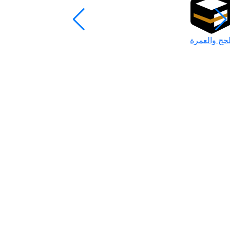
لحج والعمرة
رمضان