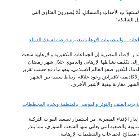
جِدَّاتِ الأحداثِ والمسائلِ، ثُمَّ يُصدِرونَ الفتاوى التي
لِ الشائكةِ".
ات .. والتنظيمات الإرهابية تعتبره فرصة لسفك الدماء
لدار الإفتاء المصرية إن الجماعات التكفيرية والإرهابية سعت
 الماضية وتحديدا منذ هجمات 11 سبتمبر إلى تكثيف نشاطها الإرهابي والدموي خلال شهر رمضان
دماء لتكدير صفو العالم الإسلامي، وهو ما دفع حسب تقرير
لأكاديمية لافتراض وجود علاقة ارتباط سببية بين الشهر
لشهر مقارنة ببقية الأشهر الأخرى.
ية يزيد العنف والتوتر والفوضى بالمنطقة ويخدم المخططات
ع لدار الإفتاء المصرية، من استمرار تصعيد القوات التركية
اوية والصعبة التي يعاني منها الشعب السوري، مما ينذر
 مصالح الجماعات والتنظيمات الإرهابية.