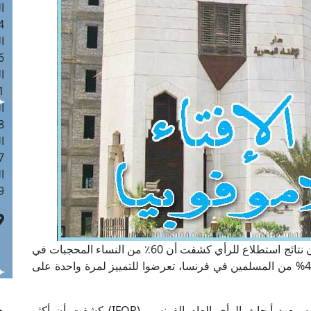
ا
 :41
ا
 :17
ا
 : 1
ا
8
ا
: 44
ا
 :9
ذكر مرصد الإسلاموفوبيا التابع لدار الإفتاء المصرية أن نتائج استطلاع للرأي كشفت أن 60٪ من النساء المحجبات في
فرنسا تعرضن للتمييز مرة واحدة في حياتهن، وأن 42% من المسلمين في فرنسا، تعرضوا للتمييز لمرة واحدة على
وأوضح المرصد أن نتائج استطلاع الرأي الذي أجراه معهد أبحاث الرأي العام الفرنسي (IFOP) كشفت أن أكثر