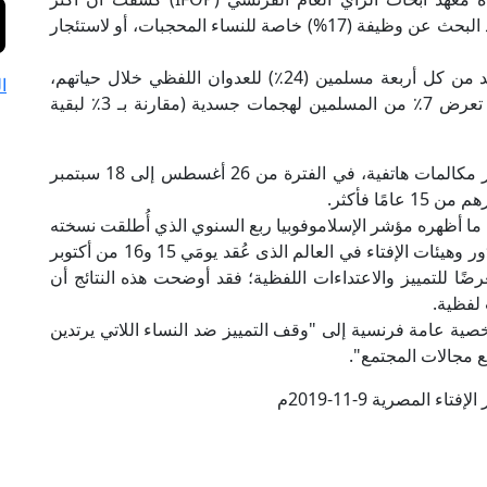
الظروف التي تعرض فيها المسلمون للتمييز، هي عند البحث عن وظيفة (17%) خاصة للنساء المحجبات، أو لاستئجار
وأضاف المرصد أن استطلاع الرأي يبين تعرض واحد من كل أربعة مسلمين (24٪) للعدوان اللفظي خلال حياتهم،
ا
مقارنة بـ 9٪ من غير المسلمين. بالإضافة إلى ذلك، تعرض 7٪ من المسلمين لهجمات جسدية (مقارنة بـ 3٪ لبقية
وأشار المرصد إلى أن استطلاع الرأي تم إجراؤه عبر مكالمات هاتفية، في الفترة من 26 أغسطس إلى 18 سبتمبر
 ما أظهره مؤشر الإسلاموفوبيا ربع السنوي الذي أُطلقت نسخته
الأولى في المؤتمر العالمي الخامس للأمانة العامة لدُور وهيئات الإفتاء في العالم الذى عُقد يومَي 15 و16 من أكتوبر
ًا للتمييز والاعتداءات اللفظية؛ فقد أوضحت هذه النتائج أن
لمرصد قد ثمَّن في بيان سابق له دعوة 50 شخصية عامة فرنسية إلى "وقف التمييز ضد النساء اللاتي يرتدين
 مجالات المجتمع".
تاء المصرية 9-11-2019م