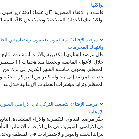
تواكبُها
قالت دار الإفتاء المصرية: "إن علماء الإفتاء يراقبون مُست
تواكبُ تلك الأحداثَ المتلاحقةَ وتجيبُ عن كافَّةِ المسائ
مرصد الإفتاء: المسلمون يغتنمون رمضان في الطاع
وانتهاك المحرمات
قال مرصد الفتاوى التكفيرية والآراء المتشددة التابع 
خلال الأعوام
المعظم، وتحويل مناسبة الشهر الكريم إلى برك من ال
حديث للمرصد إلى محاولة كثير من المراكز البحثية وا
المعظم وتزايد مؤشرات العمليات الإرهابية خلال هذا ا
مرصد الإفتاء: التصعيد التركي في الأراضي السور
الإرهابية
حذَّر مرصد الفتاوى التكفيرية والآراء المتشددة، التاب
في الأراضي السورية، في ظل الأوضاع الإنسانية المأس
بتزايد العنف والتوتر والاضطرابات في المنطقة ويخدم