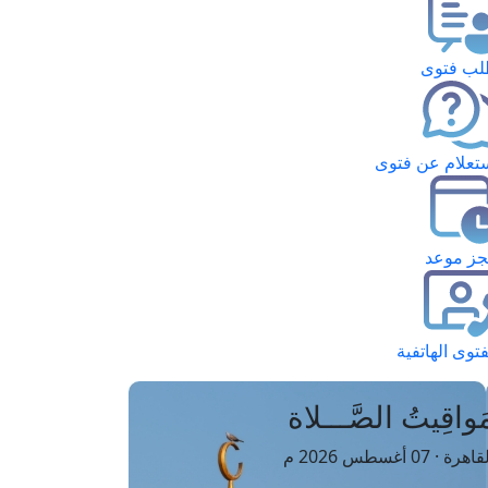
ب فتوى
تعلام عن فتوى
ز موعد
فتوى الهاتفية
َواقِيتُ الصَّـــلاة
اهرة · 07 أغسطس 2026 م