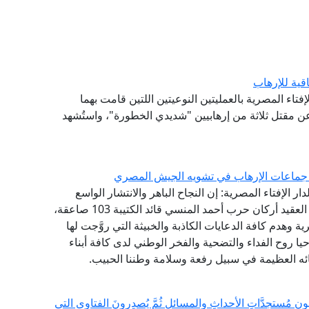
اقية للإرهاب
إفتاء المصرية بالعمليتين النوعيتين اللتين قامت بهما
 مقتل ثلاثة من إرهابيين "شديدي الخطورة"، واستُشهد
 جماعات الإرهاب في تشويه الجيش المصري
ار الإفتاء المصرية: إن النجاح الباهر والانتشار الواسع
لمسلسل "الاختيار" الذي يجسد ملحمة الشهيد البطل العقيد أركان حرب أحمد المنسي قائد الكتيبة 103 صاعقة،
 وهدم كافة الدعايات الكاذبة والخبيثة التي روَّجت لها
ا روح الفداء والتضحية والفخر الوطني لدى كافة أبناء
ه العظيمة في سبيل رفعة وسلامة وطننا الحبيب.
مُستجِدَّاتِ الأحداثِ والمسائلِ ثُمَّ يُصدِرونَ الفتاوى التي