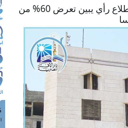
مرصد الإسلاموفوبيا : استطلاع رأي يبين تعرض 60% من
سا
طل
اس
حج
ال
م
الق