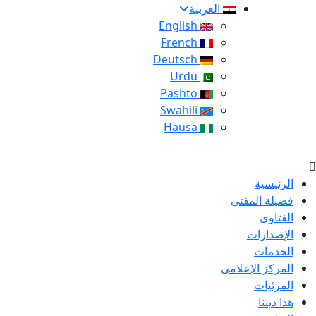
العربية
English
French
Deutsch
Urdu
Pashto
Swahili
Hausa
الرئيسية
فضيلة المفتى
الفتاوى
الإصدارات
الخدمات
المركز الإعلامى
المرئيات
هذا ديننا