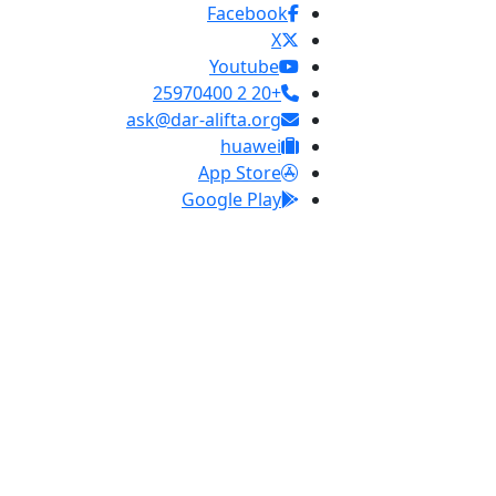
Facebook
X
Youtube
+20 2 25970400
ask@dar-alifta.org
huawei
App Store
Google Play