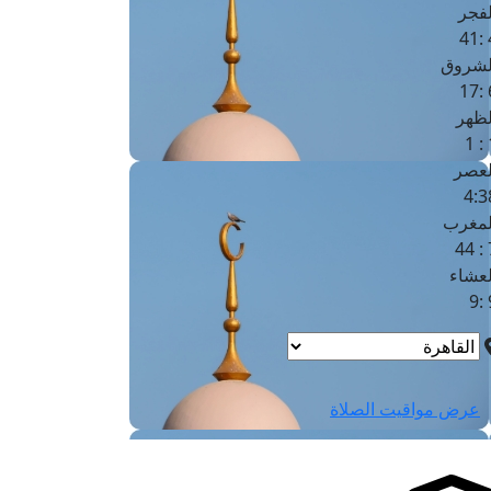
لفجر
4
لشروق
6
لظهر
1
لعصر
4:3
لمغرب
7 
لعشاء
9
عرض مواقيت الصلاة