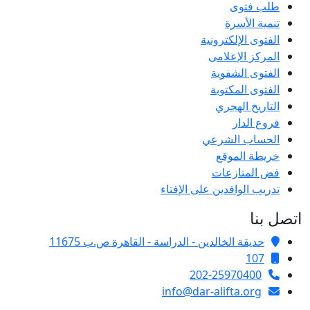
طلب فتوى
تنمية الأسرة
الفتوى الإلكترونية
المركز الإعلامى
الفتوى الشفوية
الفتوى المكتوبة
التاريخ الهجري
فروع الدار
الحساب الشرعي
خريطة الموقع
فض المنازعات
تدريب الوافدين على الإفتاء
اتصل بنا
حديقة الخالدين - الدراسة - القاهرة ص.ب 11675
107
202-25970400
info@dar-alifta.org