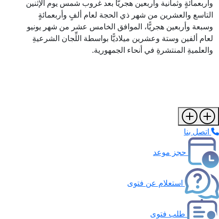
وأربعمائةٍ وثمانية وأربعين هجريًّا بعد غروب شمس يوم الإثنين
التاسع والعشرين من شهر ذي الحجة لعام ألفٍ وأربعمائةٍ
وسبعة وأربعين هجريًّا، الموافق الخامس عشر من شهر يونيو
لعام ألفين وستة وعشرين ميلاديًّا بواسطة اللِّجان الشرعيةِ
والعلميةِ المنتشرةِ في أنحاء الجمهورية.
اتصل بنا
حجز موعد
استعلام عن فتوى
طلب فتوى