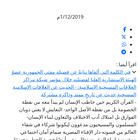
1/12/2019م
اقرأ أيضا :
في الكلمة التي ألقاها نيابةً عن فضيلة مفتي الجمهورية عضوُ
الهيئة الاستشارية العليا لفضيلته خلال مؤتمر شبكة مراكز
العلاقات المسيحية الإسلامية: - الحديث عن العلاقات الإسلامية
المسيحية حديث عن تاريخٍ ممتد وذاكرة مشتركة
- القرآن الكريم حين خاطب الإنسان لم يبدأ معه من نقطة
الخصومة بل من نقطة الأصل الواحد- التعايش لا يعني ذوبان
الفوارق بل امتلاك أدب الاختلاف والتعاون لبناء الإنسان-
المسلمون والمسيحيون مدعوون ليكونوا شركاء في شفاء
العالم من قسوته-دار الإفتاء المصرية صمام أمان اجتماعي
ومؤسسة لبناء الوعي-ستظل مصر أرضًا خصبة للحوار وجسرًا