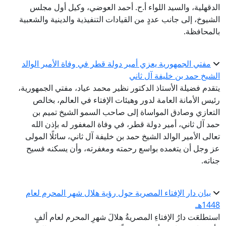
الدقهلية، والسيد اللواء أ.ح. أحمد العوضي، وكيل أول مجلس
الشيوخ، إلى جانب عددٍ من القيادات التنفيذية والدينية والشعبية
بالمحافظة.
مفتي الجمهورية يعزي أمير دولة قطر في وفاة الأمير الوالد
الشيخ حمد بن خليفة آل ثاني
يتقدم فضيلة الأستاذ الدكتور نظير محمد عياد، مفتي الجمهورية،
رئيس الأمانة العامة لدور وهيئات الإفتاء في العالم، بخالص
التعازي وصادق المواساة إلى صاحب السمو الشيخ تميم بن
حمد آل ثاني، أمير دولة قطر، في وفاة المغفور له بإذن الله
تعالى الأمير الوالد الشيخ حمد بن خليفة آل ثاني، سائلًا المولى
عز وجل أن يتغمده بواسع رحمته ومغفرته، وأن يسكنه فسيح
جناته.
بيان دار الإفتاء المصرية حول رؤية هلال شهر المحرم لعام
1448هـ
استطلعَت دارُ الإفتاءِ المصريةُ هلالَ شهرِ المحرم لعام ألفٍ