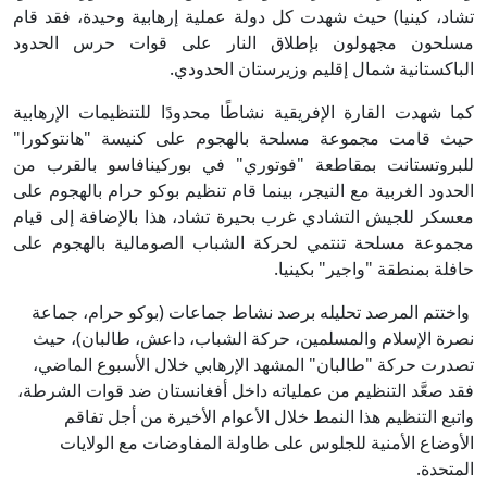
تشاد، كينيا) حيث شهدت كل دولة عملية إرهابية وحيدة، فقد قام
مسلحون مجهولون بإطلاق النار على قوات حرس الحدود
الباكستانية شمال إقليم وزيرستان الحدودي.
كما شهدت القارة الإفريقية نشاطًا محدودًا للتنظيمات الإرهابية
حيث قامت مجموعة مسلحة بالهجوم على كنيسة "هانتوكورا"
للبروتستانت بمقاطعة "فوتوري" في بوركينافاسو بالقرب من
الحدود الغربية مع النيجر، بينما قام تنظيم بوكو حرام بالهجوم على
معسكر للجيش التشادي غرب بحيرة تشاد، هذا بالإضافة إلى قيام
مجموعة مسلحة تنتمي لحركة الشباب الصومالية بالهجوم على
حافلة بمنطقة "واجير" بكينيا.
واختتم المرصد تحليله برصد نشاط جماعات (بوكو حرام، جماعة
نصرة الإسلام والمسلمين، حركة الشباب، داعش، طالبان)، حيث
تصدرت حركة "طالبان" المشهد الإرهابي خلال الأسبوع الماضي،
فقد صعَّد التنظيم من عملياته داخل أفغانستان ضد قوات الشرطة،
واتبع التنظيم هذا النمط خلال الأعوام الأخيرة من أجل تفاقم
الأوضاع الأمنية للجلوس على طاولة المفاوضات مع الولايات
المتحدة.