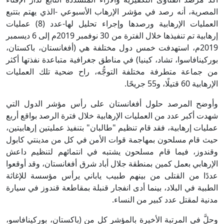
المصرية، أنه رصد في مؤشر الإرهاب الأسبوعي -الذي يهتم بتتبع
العمليات الإرهابية ورصدها وإجراء تحليل لها-عدد (8) عمليات
إرهابية تم تنفيذها خلال الفترة من 30 نوفمبر 2019م إلى 6 ديسمبر
2019م، استهدفت خمس دول مختلفة هي (أفغانستان، باكستان،
بوركينافاسوا، تشاد، كينيا) في مناطق جغرافية متباعدة نفذتها أكثر
من جماعة متطرفة مختلفة التوجُّه، راح ضحية تلك العمليات
الإرهابية 60 قتيلًا، و55 جريحًا.
وأوضح المرصد حلول أفغانستان على رأس مؤشر الدول التي
شهدت أكبر عدد من العمليات الإرهابية خلال فترة الرصد بواقع أربع
عمليات إرهابية، فقد قام تنظيم "طالبان" بتنفيذ عمليتين إرهابيتين،
حيث قام مسلحون بمهاجمة قوات الأمن في كل من مدينتي كابول
وقندوز، فيما قام مسلحون يشتبه في انتمائهم لتنظيم داعش
الإرهابي بعمل كمين بمنطقة جلال أباد شرق أفغانستان، وقد أوقعوا
عددًا من القتلى من بينهم طبيب ياباني يرأس مؤسسة للإغاثة
الطبية في البلاد، بينما أدى انفجار قنبلة بمقاطعة قندوز في سيارة
مدنية لمقتل عدد كبير من النساء.
وحلَّ في المرتبة الأخيرة بالمؤشر كل من (باكستان، بوركينافاسو،