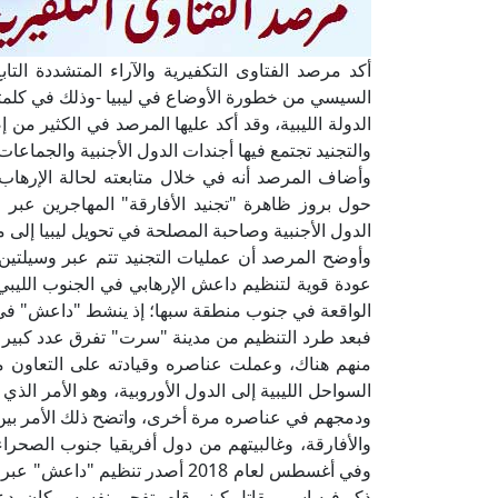
أكد مرصد الفتاوى التكفيرية والآراء المتشددة التاب
السيسي من خطورة الأوضاع في ليبيا -وذلك في كلمته 
الدولة الليبية، وقد أكد عليها المرصد في الكثير من
والتجنيد تجتمع فيها أجندات الدول الأجنبية والجماعات
وأضاف المرصد أنه في خلال متابعته لحالة الإرهاب 
حول بروز ظاهرة "تجنيد الأفارقة" المهاجرين عبر ل
الدول الأجنبية وصاحبة المصلحة في تحويل ليبيا إلى
وأوضح المرصد أن عمليات التجنيد تتم عبر وسيلتين؛ ال
عودة قوية لتنظيم داعش الإرهابي في الجنوب الليبي،
الواقعة في جنوب منطقة سبها؛ إذ ينشط "داعش" في ا
فبعد طرد التنظيم من مدينة "سرت" تفرق عدد كبير من
منهم هناك، وعملت عناصره وقيادته على التعاون مع
السواحل الليبية إلى الدول الأوروبية، وهو الأمر الذي 
ودمجهم في عناصره مرة أخرى، واتضح ذلك الأمر بين
والأفارقة، وغالبيتهم من دول أفريقيا جنوب الصحراء
وفي أغسطس لعام 2018 أصدر تنظيم 
ذكر فيه اسم مقاتل كيني قام بتفجير نفسه، وكان يدع