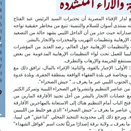
ا
 :40
ا
ع لدار الإفتاء المصرية أن تحذيرات السيد الرئيس عبد الفتاح
 :17
بمنتدى أسوان للسلام والتنمية- تنبع من مخاطر حقيقية تواجه
ا
 إصداراته حيث حذر من أن الداخل الليبي يشهد حالة من التصعيد
 : 1
 الإرهابية وتنظيمات التهريب والمخدرات والاتجار بالبشر.
ا
والتنظيمات الإرهابية حول العالم، رصد العديد من المؤشرات
8
يبيا للعمل تحت لواء التنظيمات الإرهابية المدعومة من بعض
ا
 مستنقع للجريمة والإرهاب والتطرف.
: 45
أولى: الإجبار بالقوة، والثانية: الإغراء بالمال، ترافق ذلك مع
ا
 وبخاصة في بلدة الفقهاء الواقعة بمنطقة الجفرة، وبلدة غدوة
 :10
لجنوب الليبي عبر ما يعرف بـ " جيش الصحراء".
 عناصر التنظيم وانتشروا في الصحراء الليبية وتمركز الكثير
 عصابات الاتجار بالبشر من أجل تجنيد الأفارقة المارين من
فتح الباب أمام التنظيم هناك إلى الاستعانة بالمهاجرين الأفارقة
 عناصر ما يعرف بـ"جيش الصحراء" الذي هو خليط من الليبيين
، ويرجع ذلك إلى محدودية التنجيد المحلي "لداعش" في ليبيا،
"داعش" عبر ما يعرف بـ ولاية برقة إصدارًا مرئيًّا تحت اسم "قوافل الشهداء"
ى "أبو موسى الكيني".