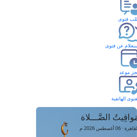
ب فتوى
تعلام عن فتوى
ز موعد
فتوى الهاتفية
َواقِيتُ الصَّـــلاة
اهرة · 06 أغسطس 2026 م