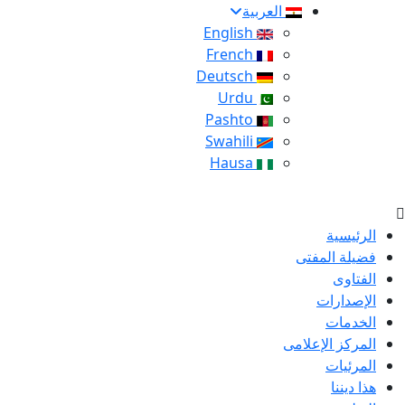
العربية
English
French
Deutsch
Urdu
Pashto
Swahili
Hausa
الرئيسية
فضيلة المفتى
الفتاوى
الإصدارات
الخدمات
المركز الإعلامى
المرئيات
هذا ديننا