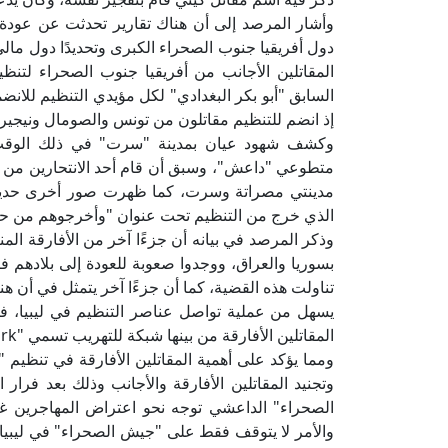
وأشار المرصد إلى أن هناك تقارير تحدثت عن عودة ا
دول أفريقيا جنوب الصحراء الكبرى وتحديدًا دول مالي
المقاتلين الأجانب من أفريقيا جنوب الصحراء لتنظي
السابق "أبو بكر البغدادي" لكل مؤيدي التنظيم للانضم
إذ انضم للتنظيم مقاتلون من تونس والصومال ونيجيريا و
وكشف شهود عيان بمدينة "سرت" في ذلك الوقت أ
متطوعي "داعش"، وسبق أن قام أحد الانتحارين من إح
مدينتي مصراتة وسرت، كما ظهرت صور أخرى حديثه ل
الذي خرج من التنظيم تحت عنوان "وأخرجوهم من حيث 
وذكر المرصد في بيانه أن جزءًا آخر من الأفارقة الم
بسوريا والعراق، ووجدوا صعوبة للعودة إلى بلادهم فاس
تناولت هذه القضية، كما أن جزءًا آخر يتمثل في أن ه
يسهل من عملية تواصل عناصر التنظيم في ليبيا، ف
المقاتلين الأفارقة من بينها شبكة للتهريب تسمي "Magafe network".
ومما يؤكد على أهمية المقاتلين الأفارقة في تنظيم "
وتجنيد المقاتلين الأفارقة والأجانب وذلك بعد فر
الصحراء" الداعشي توجه نحو اعتراض المهاجرين غ
والأمر لا يتوقف فقط على "جيش الصحراء" في ليبيا ب