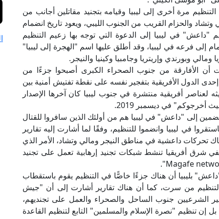
لتنظيم مرة أخرى إلى ليبيا وقيامه بتجنيد مقاتلين أجانب من
 وتشاد والحزام القريب من الجنوب الليبي، ويعود تاريخ انضمام
م "داعش" في ليبيا إلى الدعوة التي توجه بها زعيم التنظيم
ا
ام إلى فرعه في ليبيا، وقد أطلق عليها اسم "الهجرة إلى ليبيا"
مالي وبورندي وإريتريا وجامبيا وكينيا والنيجر.
ن الأفارقة من جنوب الصحراء الكبرى أصبحوا جزءًا من
دى الدول الأفريقية بتفجير نفسه على نقطة تفتيش أمنية بين
عناصر أفريقية منتشرة في جنوب ليبيا كان آخرها الإصدار
أخرجوكم" في ديسمبر 2019.
نضمين إلى "داعش" في ليبيا هم من أولئك الذين سافروا للقتال
تقروا في ليبيا وانضموا للتنظيم، وفقًا لما أشارت إليه تقارير
ناك تحركات داعشية في مناطق النيجر ومالي وتشاد، الأمر الذي
في شرق أفريقيا تنشط شبكات تجنيد إرهابية تعمل على تجنيد
داعش" بليبيا أن هناك جزءًا خاصًّا في التنظيم يقوم باستقطاب
ار التنظيم من سرت، كما أن هناك تقارير أشارت إلى أن "جيش
ير الشرعيين جنوب الساحل والصحراء والعمل على تجنديهم،
ل إن تنظيم "نصرة الإسلام والمسلمين" التابع لتنظيم القاعدة