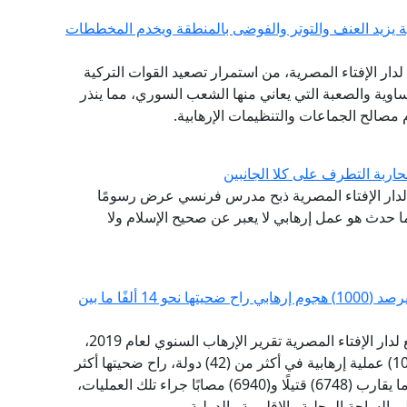
ية يزيد العنف والتوتر والفوضى بالمنطقة ويخدم المخططات
ع لدار الإفتاء المصرية، من استمرار تصعيد القوات التركية
اوية والصعبة التي يعاني منها الشعب السوري، مما ينذر
 مصالح الجماعات والتنظيمات الإرهابية.
ربة التطرف على كلا الجانبين
بع لدار الإفتاء المصرية ذبح مدرس فرنسي عرض رسومًا
ا حدث هو عمل إرهابي لا يعبر عن صحيح الإسلام ولا
مرصد الإفتاء: حصاد الإرهاب السنوي للعام 2019 يرصد (1000) هجوم إرهابي راح ضحيتها نحو 14 ألفًا ما بين
أطلق مرصد الفتاوى التكفيرية والآراء المتشددة التابع لدار الإفتاء المصرية تقرير الإرهاب السنوي لعام 2019،
وأكد التقرير السنوي أن عام 2019 شهد أكثر من (1000) عملية إرهابية في أكثر من (42) دولة، راح ضحيتها أكثر
من (13688) شخصًا ما بين قتيل وجريح، حيث سقط ما يقارب (6748) قتيلًا و(6940) مصابًا جراء تلك العمليات،
الساحة المحلية والإقليمية والدولية.