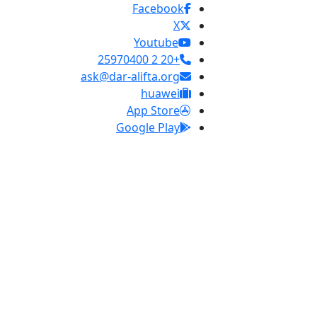
Facebook
X
Youtube
+20 2 25970400
ask@dar-alifta.org
huawei
App Store
Google Play