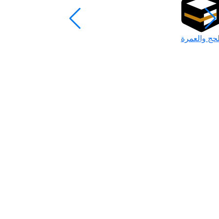
لحج والعمرة
رمضان