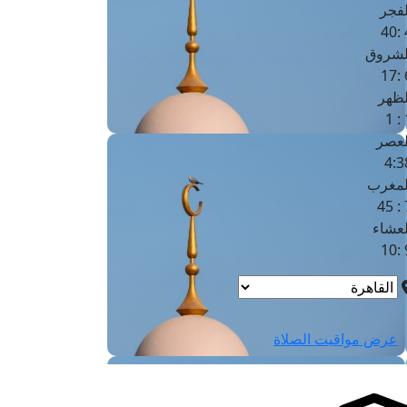
لفجر
4
لشروق
6
لظهر
1
لعصر
4:3
لمغرب
7 
لعشاء
9
عرض مواقيت الصلاة