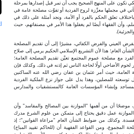
 لكي تكون على المنهج الصحيح يجب أن تمر قبل إصدارها بمرحلة
أتي في مجملها معزِّزة لروح الفردية أو تفوِّت مصلحة عامة في
تلاف تعلق الحكم بالفرد أو الأمة، ونجد أمثلة على ذلك في
ا
م، وأن الفقهاء أيضًا لم يغفلوا هذا الأمر في مصنفاتهم، حيث
الجزئية).
 الفرض العيني والفرض الكفائي، مشيرًا إلى أن تقديم المصلحة
شأن العام؛ هذا لأن التشريع الإسلامي الحكيم يرمي إلى صلاح
فرد مع مصلحة عموم المجتمع تعيَّن تقديم المصلحة العامة؛
لحوم الأضاحي أولًا لحاجة الناس ثم إذنه في ذلك. وكذلك فإن
حة العامة، حيث أمر عثمان بن عفان رضي الله عنه الساكنين
 توسعته للمصلين، وهذا يدل على جواز نزع الملكية الفردية
لمساجد وإنشاء المؤسسات العامة كالمستشفيات والمدارس
 موضحًا أن من أهمها "الموازنة بين المصالح والمفاسد" وأن
 الموازنة عمل دقيق يحتاج إلى متمكن من علوم الشرع مدرك
فسدة. وكذلك من ضوابط الشأن العام "مراعاة القوانين"؛ إذ
المجموع، ومن القواعد الفقهية أن (للحاكم تقييد المباح)