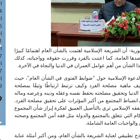
ا
 :42
ا
 :18
ا
 : 1
ا
ة- أن الشريعة الإسلامية اهتمت بالشأن العام اهتمامًا كبيرًا
7
دها العامة، كما اعتنت بالفرد وقررت حقوقه وواجباته، كذلك
ا
 الشأن من أهم عوامل العمران في الدنيا والنجاة في الآخرة.
: 43
الدعوة الإسلامية حول "ضوابط الفتوى في الشأن العام"، حيث
ا
 ماهية مصلحة الفرد وكيف ترتبط ارتباطًا وثيقًا بمصلحة
 :8
ه الدنيا وتحقيق مصلحته بحفظ نفسه وعقله ودينه وعِرضه وماله
أن انضباط المجتمع من أكبر المؤثرات على تحقيق مصلحة الفرد.
الفقه الإسلامي ثري بالتأصيل العميق لفكرة إبراز شأن المجموع
كام التي تتعلق بالمجتمع والدولة مثل فقه أمن المجتمع وصحته
الواجبات العامة الشاملة.
 تطبيقي لعناية الشريعة بالشأن العام، ومن أكبر أمثلة عناية