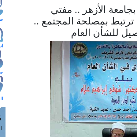
جامعة الأزهر .. مفتي
 ترتبط بمصلحة المجتمع ..
طل
صيل للشأن العام
اس
حج
ال
م
الق