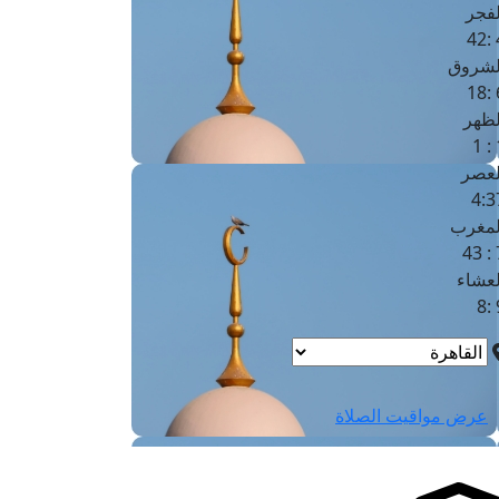
لفجر
4
لشروق
6
لظهر
1
لعصر
4:3
لمغرب
7 
لعشاء
9
عرض مواقيت الصلاة