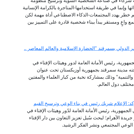
عة شركاء في صناعة الشخصية السوية وترسيخ منظومة
 وإنما في طريقة استخدامها-المتاجرة بالكرامة الإنسانية
 خطر يهدد المجتمعات-الذكاء الاصطناعي أداة مهمة لكن
ع واعٍ ومستقر يبدأ ببناء شخصية قادرة على التمييز بين
ر الدولي بسمرقند "الحضارة الإسلامية والعالم المعاصر ..
مهورية، رئيس الأمانة العامة لدور وهيئات الإفتاء في
افته مدينة سمرقند بجمهورية أوزبكستان تحت عنوان
والتنمية" وذلك بمشاركة نخبة من كبار العلماء والمفتين
مختلف دول العالم.
كد: الإعلام شريك رئيس في بناء الوعي وترسيخ القيم
لجمهورية، رئيس الأمانة العامة لدُور وهيئات الإفتاء في
 جريدة الأهرام؛ لبحث سُبل تعزيز التعاون بين دار الإفتاء
الوعي المجتمعي ونشر الفكر الرشيد.