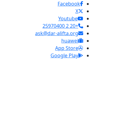
Facebook
X
Youtube
+20 2 25970400
ask@dar-alifta.org
huawei
App Store
Google Play