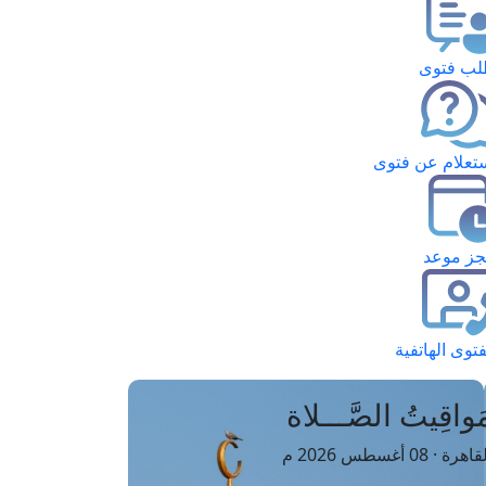
ب فتوى
تعلام عن فتوى
ز موعد
فتوى الهاتفية
َواقِيتُ الصَّـــلاة
اهرة · 08 أغسطس 2026 م