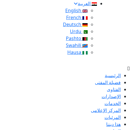
العربية
English
French
Deutsch
Urdu
Pashto
Swahili
Hausa
الرئيسية
فضيلة المفتى
الفتاوى
الإصدارات
الخدمات
المركز الإعلامى
المرئيات
هذا ديننا