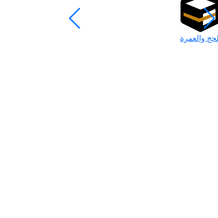
لحج والعمرة
رمضان