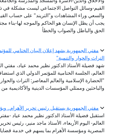
والأخلاق والدين-الأسرة والمسجد والمدرسة والجام
القيم-وسائل التواصل الاجتماعي ليست مشكلة في ذاتها
والسعي وراء المشاهدات و"التريند" على حساب القيم
يجب أن يظل الإنسان هو الحاكم والموجه لها-بناء مجتم
الحق والباطل والصواب والخطأ
مفتي الجمهورية يشهد إعلان البيان الختامي للمؤتم
التراث والحوار والتنمية"
شهد فضيلة الأستاذ الدكتور نظير محمد عياد، مفتي الج
العالم، الجلسة الختامية للمؤتمر الدولي الذي استض
"الحضارة الإسلامية والعالم المعاصر: التراث والحوار 
والباحثين وممثلي المؤسسات الدينية والأكاديمية من 
مفتي الجمهورية يستقبل رئيس تحرير الأهرام.. ويؤ
استقبل فضيلة الأستاذ الدكتور نظير محمد عياد -مفتي ا
العالم- اليوم الأربعاء، الأستاذ ماجد منير، رئيس تحرير
المصرية ومؤسسة الأهرام بما يسهم في خدمة قضايا 