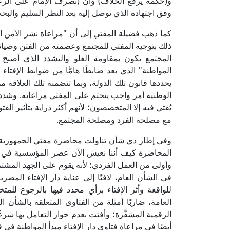
و(حكمه يرفع الخلاف) وأن (تصرف الإمام على الرعية 
وفق اجتهاده الذي توصل إليه بعد النظر السليم والبحث 
كما ذهب فضيلة المفتي إلى أن "مراعاة نشر الأمن ا
ذلك بتوجيه المفتي للمجتمع وعصمته من الفتن وصيانة
المجتمع يكون بمقاومة الغلو والتشدد الذي أصبح عا
المواطنة" الذي يعد ضابطًا هامًّا من ضوابط الإفتاء
يحددها قانون تلك الدولة، وبما تتضمنه تلك العلاقة
الوطنية أمر واجب يتحتم على المفتي مراعاته. وشدد ف
يُفتي فيه إلا المتخصصون؛ لأنهم أكثر دراية بتأثير ا
مع مصلحة الفرد ومصلحة المجتمع.
وفي إطار ذي شأن تناولت محاضرة مفتي الجمهورية 
المحاضرة كيف أننا نعيش الآن عصر المؤسسية في كا
وأولى من العمل الفردي؛ لأنه يقوم على الجهد المشتر
في الشأن العام، لافتًا إلى عناية دار الإفتاء المص
للواقعة وأثر الإفتاء برأي محدد فيها بالرجوع ل
العامة، ضاربًا أمثلة من الفتاوى المتعلقة بالشأن ا
الرقمية المشفَّرة؛ وأفتت بعدم جواز التعامل بها شرع
أيضًا في مراعاة فتاوى دار الإفتاء مبدأ المواطنة في 