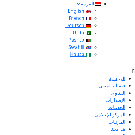
العربية
English
French
Deutsch
Urdu
Pashto
Swahili
Hausa
الرئيسية
فضيلة المفتى
الفتاوى
الإصدارات
الخدمات
المركز الإعلامى
المرئيات
هذا ديننا