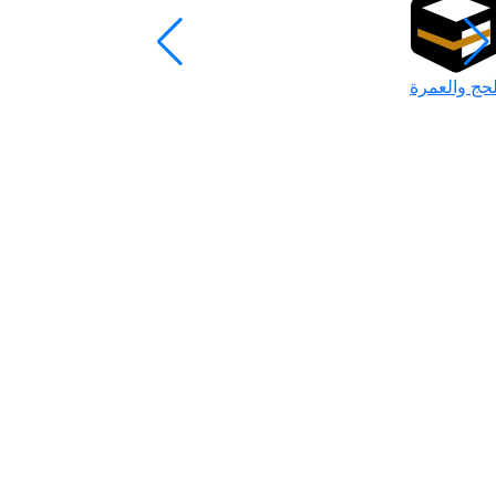
لحج والعمرة
رمضان