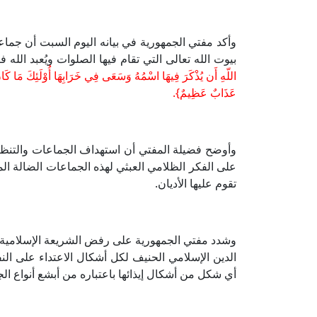
وأكد مفتي الجمهورية في بيانه اليوم السبت أن جماع
بيوت الله تعالى التي تقام فيها الصلوات ويُعبد الله 
اللّهِ أَن يُذْكَرَ فِيهَا اسْمُهُ وَسَعَى فِي خَرَابِهَا أُوْلَئِكَ مَا كَانَ
عَذَابٌ عَظِيمٌ}.
وأوضح فضيلة المفتي أن استهداف الجماعات والتنظيمات
على الفكر الظلامي العبثي لهذه الجماعات الضالة الم
تقوم عليها الأديان.
وشدد مفتي الجمهورية على رفض الشريعة الإسلامية القا
الدين الإسلامي الحنيف لكل أشكال الاعتداء على النف
أي شكل من أشكال إيذائها باعتباره من أبشع أنواع الج