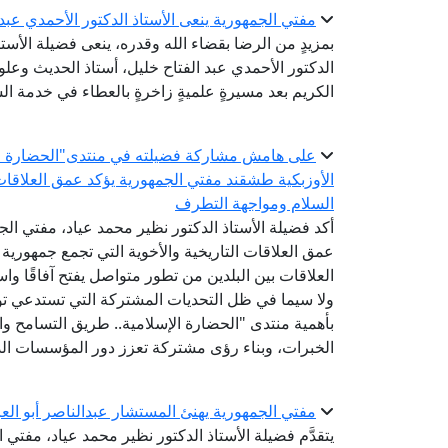
مفتي الجمهورية ينعى الأستاذ الدكتور الأحمدي عبد
بمزيدٍ من الرضا بقضاء الله وقدره، ينعى فضيلة الأستا
الدكتور الأحمدي عبد الفتاح خليل، أستاذ الحديث وعلو
الكريم بعد مسيرةٍ علميةٍ زاخرةٍ بالعطاء في خدمة الس
على هامش مشاركة فضيلته في منتدى"الحضارة الإس
الأوزبكية طشقند مفتي الجمهورية يؤكد عمق العلاقات 
السلام ومواجهة التطرف
أكد فضيلة الأستاذ الدكتور نظير محمد عياد، مفتي الجم
عمق العلاقات التاريخية والأخوية التي تجمع جمهورية
العلاقات بين البلدين من تطور متواصل يفتح آفاقًا واس
ولا سيما في ظل التحديات المشتركة التي تستدعي توح
بأهمية منتدى "الحضارة الإسلامية.. طريق التسامح والس
الخبرات، وبناء رؤى مشتركة تعزز دور المؤسسات الد
مفتي الجمهورية يهنئ المستشار عبدالناصر أبو العز
يتقدَّم فضيلة الأستاذ الدكتور نظير محمد عياد، مفتي ا