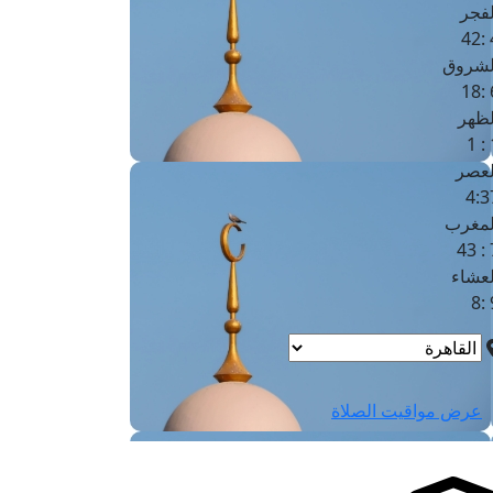
لفجر
4
لشروق
6
لظهر
1
لعصر
4:3
لمغرب
7 
لعشاء
9
عرض مواقيت الصلاة