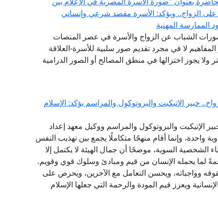
 محاضرة بعنوان "صورة الأسرة المصرية في الإعلام بين
 على الزواج.. ويؤكد: الأسرة مقصد شرعي وإنساني
 الممارسة المهنية
تصورات الشباب عن الزواج والأسرة في عصر المنصات
المفاهيم لا في مجرد تقديم صور سلبية للأسرة-العلاقة
 ولا يجوز اختزالها في منطق المصالح أو الصور الدرامية
ج.. خبير الإتيكيت والبروتوكول والمراسم يؤكد: الإسلام
ير الإتيكيت والبروتوكول والمراسم ووكيل معهد إعداد
ية واحدة، وإنما أقام منهجًا متكاملًا يجمع بين تهذيب النفس
اء الشخصية السوية، موضحًا أن جمال الهيئة لا يكتمل إلا
مةً لما يحمله الإنسان من قيم ومبادئ وسلوك قوي وقويم.
قوقه وواجباته، ويحسن التعامل مع الآخرين، ويحرص على
نسانية ويعزز قيم المودة والرحمة التي جعلها الإسلام