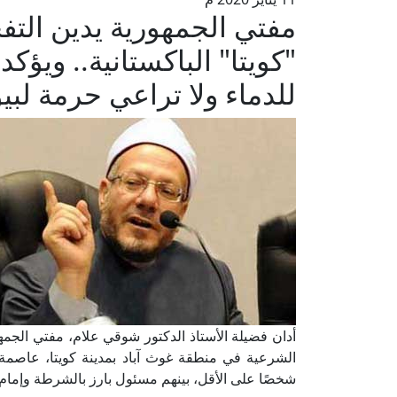
مفتي الجمهورية يدين التفج
"كويتا" الباكستانية.. ويؤك
للدماء ولا تراعي حرمة لبي
أدان فضيلة الأستاذ الدكتور شوقي علام، مفتي الجمه
شخصًا على الأقل، بينهم مسئول بارز بالشرطة وإمام المسجد، وإصابة 21 