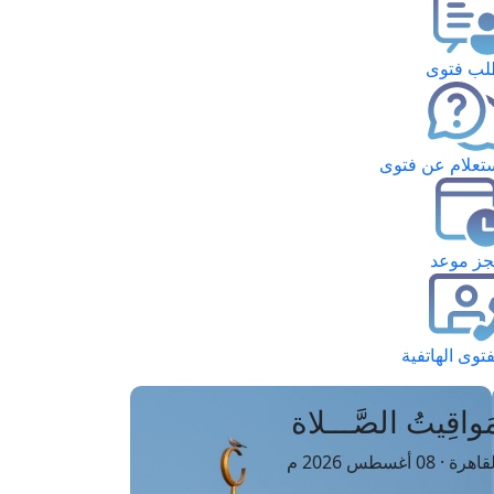
ب فتوى
تعلام عن فتوى
ز موعد
فتوى الهاتفية
َواقِيتُ الصَّـــلاة
اهرة · 08 أغسطس 2026 م