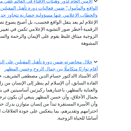
الأمين العام لدور وهيئات الإفتاء في العالم يُلقي
الواقع والمأمول" ضمن فعاليات دورة تأهيل المقبلين
والخطاب الإعلامي عنها مسؤولية حضارية تتجاوز حدود
الإعلام لم يعد ينقل الواقع فحسب، بل أصبح يصوغ 
الرقمية-أخطر صور التشويه الإعلامي تكمن في تغيير 
الزوجية ميثاق غليظ يقوم على الإيمان والرحمة والستر
المشوهة
خلال محاضرته ضمن دورة تأهيل المقبلين على الزوا
أقام توازنًا متكاملًا بين جمال الروح وحسن المظهر
أكد الأستاذ االدكتور حسام الدين مصطفى الشريف، خب
القادة السابق، أن الإسلام لم ينظر إلى الإنسان من زاو
والعناية بالمظهر، باعتبارهما ركيزتين أساسيتين في بن
بجمال الأخلاق، وأن حسن المظهر ينبغي أن يكون ترج
وأن الأسرة المستقرة تبدأ من إنسان متوازن يدرك ح
احترامهم وتقديرهم، بما ينعكس على جودة العلاقات الإ
أساسًا للحياة الزوجية.