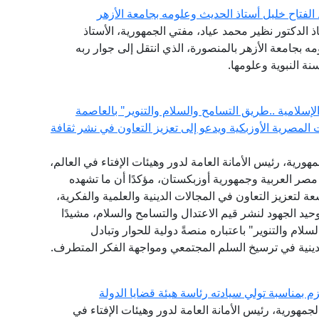
 الفتاح خليل أستاذ الحديث وعلومه بجامعة الأزهر
ذ الدكتور نظير محمد عياد، مفتي الجمهورية، الأستاذ
مه بجامعة الأزهر بالمنصورة، الذي انتقل إلى جوار ربه
نة النبوية وعلومها.
لامية ..طريق التسامح والسلام والتنوير" بالعاصمة
المصرية الأوزبكية ويدعو إلى تعزيز التعاون في نشر ثقافة
هورية، رئيس الأمانة العامة لدور وهيئات الإفتاء في العالم،
 مصر العربية وجمهورية أوزبكستان، مؤكدًا أن ما تشهده
عة لتعزيز التعاون في المجالات الدينية والعلمية والفكرية،
يد الجهود لنشر قيم الاعتدال والتسامح والسلام، مشيدًا
لام والتنوير" باعتباره منصةً دولية للحوار وتبادل
ينية في ترسيخ السلم المجتمعي ومواجهة الفكر المتطرف.
م بمناسبة تولي سيادته رئاسة هيئة قضايا الدولة
لجمهورية، رئيس الأمانة العامة لدور وهيئات الإفتاء في