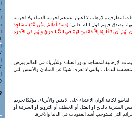
ا
 :42
ات التطرف والإرهاب لا اعتبار عندهم لحرمة الدماء ولا لحرمة
ا
فيها، ليصدق فيهم قول الله تعالى:
{وَمَنْ أَظْلَمُ مِمَّن مَّنَعَ مَسَاجِدَ
 :18
 لَهُمْ أَن يَدْخُلُوهَا إِلاَّ خَآئِفِينَ لهُمْ فِي الدُّنْيَا خِزْيٌ وَلَهُمْ فِي الآخِرَةِ
ا
 : 1
ا
7
ا
 الإرهابية للمساجد ودور العبادة وللأبرياء في العالم يبرهن
: 43
تعطشة للدماء ، والتي لا تعرف شيئًا عن المبادئ والأسس التي
ا
 :8
طع لكافة ألوان الاعتداء على الآمنين والأبرياء، مؤكدًا تحريم
س البشرية بالذبح أو القتل أو الخطف أو الترويع أو السرقة أو
رائم التي تستوجب أشد العقوبات في الدنيا والآخرة.