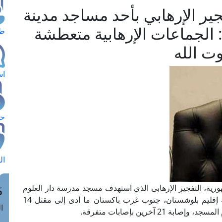
ير الإرهابي بأحد مساجد مدينة
د: الجماعات الإرهابية متعطشة
طل
وت الله
اس
حج
ال
م
ورية، التفجير الإرهابى الذي استهدف مسجد مدرسة دار العلوم
الشرعية في منطقة غوث آباد بمدينة كويتا، عاصمة إقليم بلوشستان، جنوب غرب باكستان ما أدى إلى مقتل 14
الق
آخرين بإصابات متفرقة.