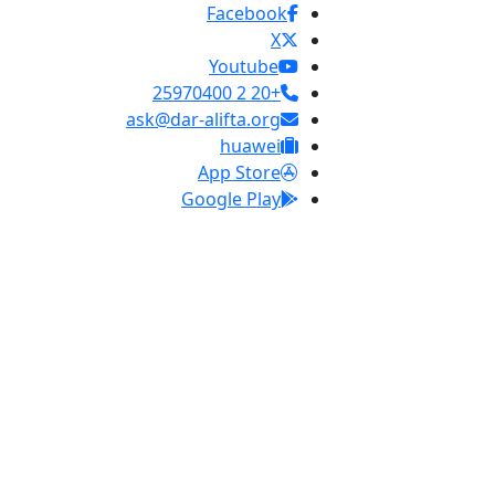
Facebook
X
Youtube
+20 2 25970400
ask@dar-alifta.org
huawei
App Store
Google Play