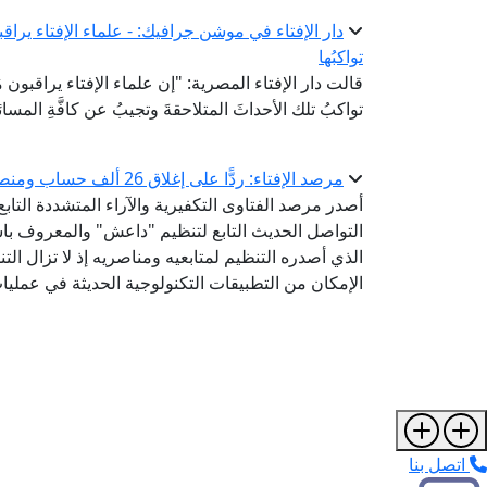
دار الإفتاء في موشن جرافيك: - علماء الإفتاء يراقبون 
تواكبُها
قالت دار الإفتاء المصرية: "إن علماء الإفتاء يراقبون مُست
تواكبُ تلك الأحداثَ المتلاحقةَ وتجيبُ عن كافَّةِ المسائ
مرصد الإفتاء: ردًّا على إغلاق 26 ألف حساب ومنصة إلكترونية.. داعش يبتكر تطبيقًا جديدًا للتجنيد والتمويل
أصدر مرصد الفتاوى التكفيرية والآراء المتشددة التابع ل
الذي أصدره التنظيم لمتابعيه ومناصريه إذ لا تزال ال
الإمكان من التطبيقات التكنولوجية الحديثة في عمليا
اتصل بنا