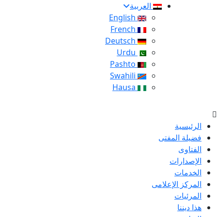
العربية
English
French
Deutsch
Urdu
Pashto
Swahili
Hausa
الرئيسية
فضيلة المفتى
الفتاوى
الإصدارات
الخدمات
المركز الإعلامى
المرئيات
هذا ديننا