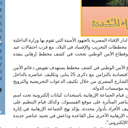
ا
 :41
ا
 :17
ا
 : 1
ار الإفتاء المصرية بالجهود الأمنية التي تقوم بها وزارة الداخلية
ا
مخططات التخريب والإفساد في البلاد، مع قرب احتفالات عيد
8
ة وقطاع الأمن الوطني نجحت في كشف مخطط إرهابي ينفذه
ا
: 44
قطاع الأمن الوطني في كشف مخطط يستهدف تقويض دعائم الأمن
ا
والاستقرار وإشاعة الفوضى بالبلاد وهدم مقدراتها الاقتصادية بالتزامن مع ذكرى 25 يناير، وتكليف عناصره بالداخل
 :9
 الشارع المصري من خلال تكثيف الدعوات التحريضية والترويج
يه مؤسسات الدولة.
 قيام الجماعة الإرهابية باستحداث كيانات إلكترونية تحت اسم
ناصر المتأثرة على موقع الفيسبوك، وكذلك قيام التنظيم على
الأفراد بأدوار محددة، يؤكد نهج الجماعة الإرهابية في إثارة
 الإرهابية الأخرى مثل القاعدة وداعش في تجنيد عناصر جديدة
لإلكتروني".