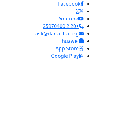
Facebook
X
Youtube
+20 2 25970400
ask@dar-alifta.org
huawei
App Store
Google Play