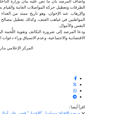
وأضاف المرصد بأن ما نص عليه بيان وزارة الداخل
الطرقات وتعطيل حركة المواصلات العامة والقيام بع
والإرهاب عند الإخوان، وهو تاريخ ممتد من العداء 
المواطنين في غياهب العنف، وكذلك تعطيل مصالح ال
النفس والأموال.
ودعا المرصد إلى ضرورة التكاتف وتقوية اللُّحمة 
الاقتصادية والاجتماعية، وعدم الانسياق وراء دعوات ال
المركز الإعلامي بدار الإف
اقرأ أيضا :
مرصد الإفتاء: مسلسل "الاختيار" قضى على آمال