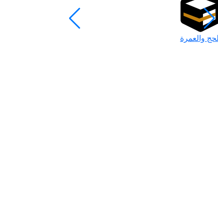
لحج والعمرة
رمضان