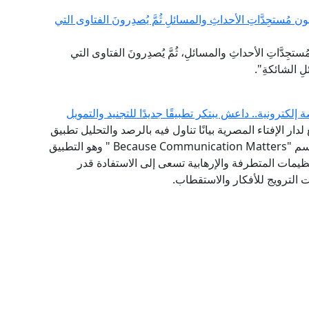
مُستجِدَّاتِ الأحداثِ والمسائلِ ثُمَّ يُصدِرونَ الفتاوى التي
جِدَّاتِ الأحداثِ والمسائلِ، ثُمَّ يُصدِرونَ الفتاوى التي
لِ الشائكةِ".
دار الإفتاء المصرية بيانًا تناول فيه بالرصد والتحليل تطبيق
التواصل الحديث التابع لتنظيم "داعش" والمعروف باسم "Because Communication Matters " وهو التطبيق
تنظيمات المتطرفة والإرهابية تسعى إلى الاستفادة قدر
ت الترويج للأفكار والاستقطاب.