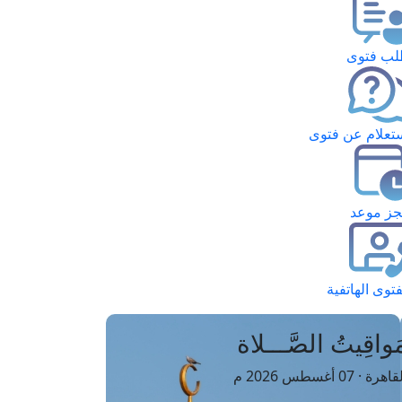
ب فتوى
تعلام عن فتوى
ز موعد
فتوى الهاتفية
َواقِيتُ الصَّـــلاة
اهرة · 07 أغسطس 2026 م