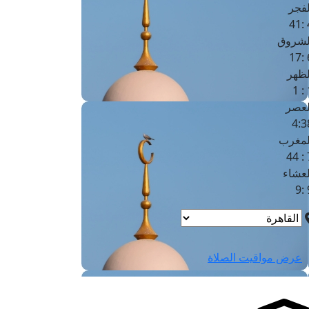
لفجر
4
لشروق
6
لظهر
1
لعصر
4:3
لمغرب
7 
لعشاء
9
عرض مواقيت الصلاة