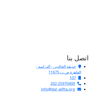
اتصل بنا
حديقة الخالدين - الدراسة -
القاهرة ص.ب 11675
107
202-25970400
info@dar-alifta.org