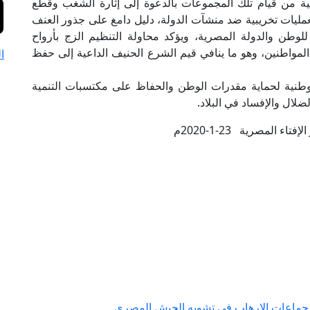
ية من قيام تلك المجموعات بالدعوة إلى إثارة الشغب وقطع
مليات تخريبية ضد منشآت الدولة، دليل دامغ على جذور العنف
للوطن والدولة المصرية، ويؤكد محاولة التنظيم الزج بأرواح
مواطنين، وهو ما ينافي قيم الشرع الحنيف الداعية إلى حفظ
ا
الوطنية لحماية مقدرات الوطن والحفاظ على مكتسبات التنمية
ضلال والإفساد في البلاد.
تاء المصرية 23-1-2020م
 جماعات الإرهاب في تشويه الجيش المصري