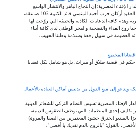
ار الإفتاء المصرية: إن النجاح الباهر والانتشار الواسع
لمسلسل "الاختيار" الذي يجسد ملحمة الشهيد البطل العقيد أركان حرب أحمد المنسي قائد الكتيبة 103 صاعقة،
 وهدم كافة الدعايات الكاذبة والخبيثة التي روَّجت لها
ا روح الفداء والتضحية والفخر الوطني لدى كافة أبناء
ه العظيمة في سبيل رفعة وسلامة وطننا الحبيب.
قضايا المجتمع
كر حكم في قضية طلاق أو ميراث، بل هو شامل لكل قضايا
مكة ويدعو إلى منع الدول من تدنيس أماكن العبادة بالأعمال
لدار الإفتاء المصرية تسيس النظام التركي للشعائر الدينية
ر تكليف إحدى المنظمات التي توظف الطقوس الدينية،
ًا بالفيديو (يخترق حشود المعتمرين بين الصفا والمروة)
أقصى، بالقول: "بالروح بالدم نفديك يا أقصى".