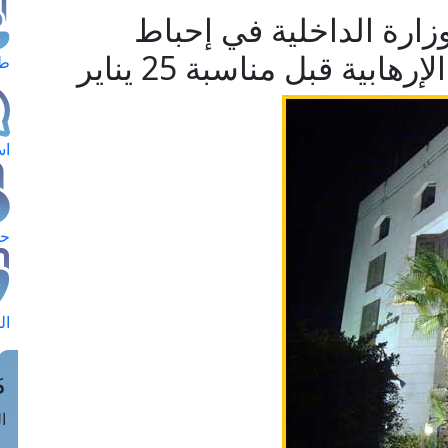
زارة الداخلية في إحباط
ية قبل مناسبة 25 يناير
طل
اس
حج
ال
م
الق