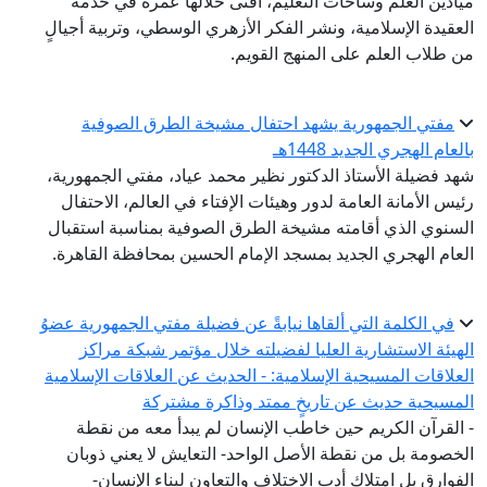
ميادين العلم وساحات التعليم، أفنى خلالها عمره في خدمة
العقيدة الإسلامية، ونشر الفكر الأزهري الوسطي، وتربية أجيالٍ
من طلاب العلم على المنهج القويم.
مفتي الجمهورية يشهد احتفال مشيخة الطرق الصوفية
بالعام الهجري الجديد 1448هـ
شهد فضيلة الأستاذ الدكتور نظير محمد عياد، مفتي الجمهورية،
رئيس الأمانة العامة لدور وهيئات الإفتاء في العالم، الاحتفال
السنوي الذي أقامته مشيخة الطرق الصوفية بمناسبة استقبال
العام الهجري الجديد بمسجد الإمام الحسين بمحافظة القاهرة.
في الكلمة التي ألقاها نيابةً عن فضيلة مفتي الجمهورية عضوُ
الهيئة الاستشارية العليا لفضيلته خلال مؤتمر شبكة مراكز
العلاقات المسيحية الإسلامية: - الحديث عن العلاقات الإسلامية
المسيحية حديث عن تاريخٍ ممتد وذاكرة مشتركة
- القرآن الكريم حين خاطب الإنسان لم يبدأ معه من نقطة
الخصومة بل من نقطة الأصل الواحد- التعايش لا يعني ذوبان
الفوارق بل امتلاك أدب الاختلاف والتعاون لبناء الإنسان-