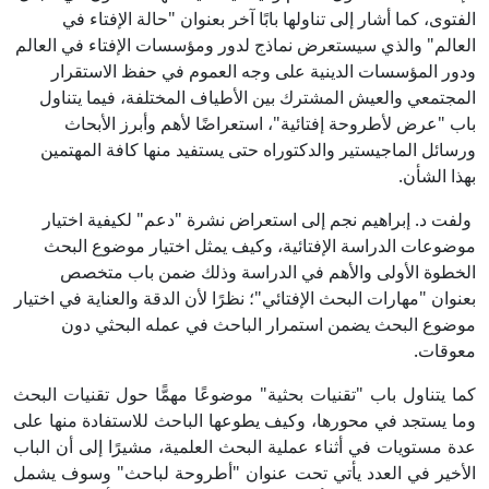
الفتوى، كما أشار إلى تناولها بابًا آخر بعنوان "حالة الإفتاء في
العالم" والذي سيستعرض نماذج لدور ومؤسسات الإفتاء في العالم
ودور المؤسسات الدينية على وجه العموم في حفظ الاستقرار
المجتمعي والعيش المشترك بين الأطياف المختلفة، فيما يتناول
باب "عرض لأطروحة إفتائية"، استعراضًا لأهم وأبرز الأبحاث
ورسائل الماجيستير والدكتوراه حتى يستفيد منها كافة المهتمين
بهذا الشأن.
ولفت د. إبراهيم نجم إلى استعراض نشرة "دعم" لكيفية اختيار
موضوعات الدراسة الإفتائية، وكيف يمثل اختيار موضوع البحث
الخطوة الأولى والأهم في الدراسة وذلك ضمن باب متخصص
بعنوان "مهارات البحث الإفتائي"؛ نظرًا لأن الدقة والعناية في اختيار
موضوع البحث يضمن استمرار الباحث في عمله البحثي دون
معوقات.
كما يتناول باب "تقنيات بحثية" موضوعًا مهمًّا حول تقنيات البحث
وما يستجد في محورها، وكيف يطوعها الباحث للاستفادة منها على
عدة مستويات في أثناء عملية البحث العلمية، مشيرًا إلى أن الباب
الأخير في العدد يأتي تحت عنوان "أطروحة لباحث" وسوف يشمل