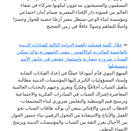
المسلمون والمسيحيون مدعوون ليكونوا شركاء في شفاء
العالم من قسوته-دار الإفتاء المصرية صمام أمان اجتماعي
ومؤسسة لبناء الوعي-ستظل مصر أرضًا خصبة للحوار وجسرًا
واصلًا للتفاهم وصوتًا عاقلًا في زمن الضجيج
خلال كلمة فضيلته بالقمة الدولية الثالثة للقيادات الدينية
بالعاصمة الماليزية كوالالمبور ..مفتي الجمهورية يؤكد: تمكين
الشباب ضرورة حضارية واستثمار حقيقي في حاضر الأمم
ومستقبلها
المنهج النبوي قدَّم أنموذجًا عمليًّا في إعداد القيادات الشابة
وإسناد المسؤوليات الكبرى إليها-المؤسسات الدينية مطالَبة
بتأهيل الشباب أخلاقيًّا وفكريًّا وتعزيز وعيهم بالتحديات العالمية
المعاصرة-إشراك الشباب في المبادرات الفكرية والاجتماعية
وترسيخ قيم الوسطية والتعايش ضروري لبناء المجتمعات-
الخطاب الديني والإفتائي ينبغي أن يوجِّه طاقات الشباب نحو
العمل والإنتاج والاستفادة من التحول الرقمي-بناء جسور الحوار
بين الأجيال يعزز الثقة بين الشباب والمؤسسات الدينية ويرسخ
الانتماء الوطني