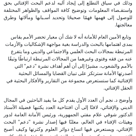
وذلك في سياق التطلع إلى إيجاد آليه لدعم البحث الإفتائي بحق
واستقـصاء المعلومات وتوضيح كافة المواقف والظواهر المختلفة
للوصول إلى فهمها فهمًا صحيحًا وتحديد أسـبابها ومآلاتها وطرق
معالجتها.
وتابع الأمين العام للأمانة أنه لا شك أن معيار تحضر الأمم يقاس
بمدى اهتمامها بالبحث والدراسة بغية مواجهة الإشكاليات والأزمات
المرتبطة بمجالات البحث العلمي والاجتماعي والديني وما يتفرع
عنه من فقه وفتوى وغيرهما من المجالات المرتبطة ارتباطًا وثيقًا
بالأمم والشعوب، مشيرًا إلى أن أهم أهداف نشرة "دعم" التي
أصدرتها الأمانة سترتكز على تبيان القضايا والمسائل البحثية
الإفتائية كما ستستعرض مجموعة من التقارير والأفكار البحثية في
الحقل الإفتائي.
وأوضح د. نجم أن العدد الأول يقدم كل ما يفيد الباحثين في المجال
الديني والإفتائي، لافتًا إلى أن افتتاحية العدد يكتبها فضيلة الأستاذ
الدكتور شوقي علام مفتي الجمهورية، ورئيس الأمانة العامة لدور
وهيئات الإفتاء في العالم، معلنًا فيها إصدار نشرة "دعم" البحث
الإفتائي، ويستعرض فيها اتساع دوائر العلوم وكثرتها وكيف أصبح