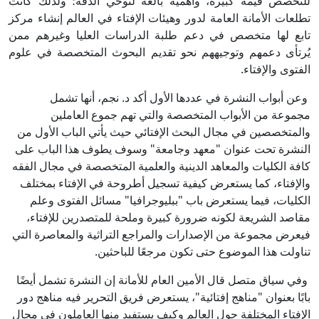
للتخصص قيمة كبيرة، وأهمية بالغة لتوخي الدقة؛ ولذلك كانت
تطلعات الأمانة العامة لدور وهيئات الإفتاء في العالم إنشاء مركز
تابع لها متخصص في دعم طلبة الدراسات العليا وغيرهم ممن
يُرتأى دعمهم وتوجيههم نحو تقديم البحوث المتخصصة في علوم
الفتوى والإفتاء.
وعن أبواب النشرة في عددها الأول أكد د. نجم، أنها تشمل
مجموعة من الأبواب المتخصصة والتي تهم جموع العاملين
والمتخصصين في مجال البحث الإفتائي حيث يأتي الباب الأول من
النشرة تحت عنوان "معهد وجامعة" وسوف يطوف هذا الباب على
كافة الكليات والمعاهد الدينية والعلمية المتخصصة في مجال الفقه
والإفتاء، كما يستعرض كيفية تسجيل أطروحة في الإفتاء بمختلف
الكليات، فيما يستعرض باب "ببليوجرافيا" مسائل الفتوى وعلم
مقاصد الشريعة لكونه ضرورة كبيرة وملحة للمتصدرين للإفتاء،
فيعرض مجموعة من الإصدارات والمراجع التراثية والمعاصرة التي
تناولت هذا الموضوع حتى تكون مرجعًا للباحثين.
وفي سياق متصل قال الأمين العام للأمانة إن النشرة تشمل أيضًا
بابًا بعنوان "مناهج إفتائية"، يستعرض فريق التحرير فيه مناهج دور
الإفتاء المختلفة حول العالم وكيف يستفيد منها العاملون في مجال