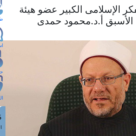
كر الإسلامى الكبير عضو هيئة
ف الأسبق أ.د.محمود حمدى
طل
اس
حج
ال
م
الق