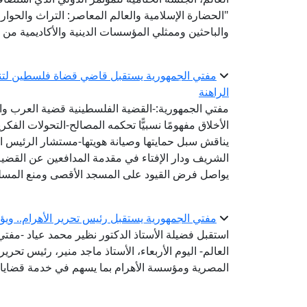
"الحضارة الإسلامية والعالم المعاصر: التراث والحوار 
والباحثين وممثلي المؤسسات الدينية والأكاديمية من 
مفتي الجمهورية يستقبل قاضي قضاة فلسطين لتنس
الراهنة
مفتي الجمهورية:-القضية الفلسطينية قضية العرب وال
الأخلاق مفهومًا نسبيًّا تحكمه المصالح-التحولات الفكري
يناقش سبل حمايتها وصيانة هويتها-مستشار الرئيس ال
الشريف ودار الإفتاء في مقدمة المدافعين عن القضية
يواصل فرض القيود على المسجد الأقصى ومنع المسل
مفتي الجمهورية يستقبل رئيس تحرير الأهرام.. ويؤ
استقبل فضيلة الأستاذ الدكتور نظير محمد عياد -مفتي ا
العالم- اليوم الأربعاء، الأستاذ ماجد منير، رئيس تحرير
المصرية ومؤسسة الأهرام بما يسهم في خدمة قضايا 