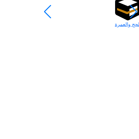
لحج والعمرة
رمضان