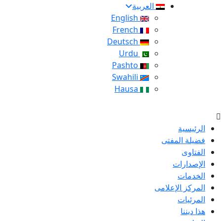
العربية
English
French
Deutsch
Urdu
Pashto
Swahili
Hausa
الرئيسية
فضيلة المفتى
الفتاوى
الإصدارات
الخدمات
المركز الإعلامى
المرئيات
هذا ديننا