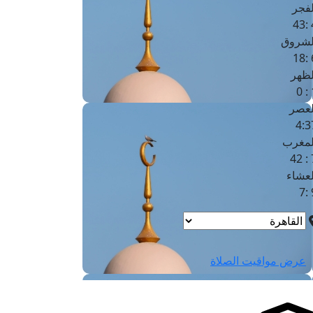
لفجر
4
لشروق
6
لظهر
1
لعصر
4:3
لمغرب
7 
لعشاء
9
عرض مواقيت الصلاة