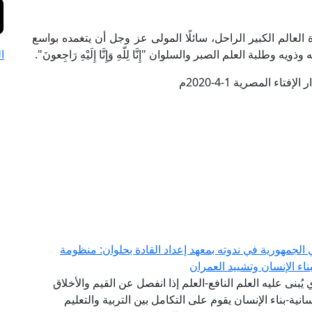
لعالم الكبير الراحل، سائلًا المولى عز وجل أن يتغمده بواسع
لبة العلم الصبر والسلوان "إِنَّا لِلّهِ وَإِنَّا إِلَيْهِ رَاجِعونَ".
ا
فتاء المصرية 1-4-2020م
الجمهورية في ندوته بمعهد إعداد القادة بحلوان: منظومة
اء الإنسان وتشييد العمران
ي يُبنى عليه العلم النافع-العلم إذا انفصل عن القيم والأخلاق
انية-بناء الإنسان يقوم على التكامل بين التربية والتعليم