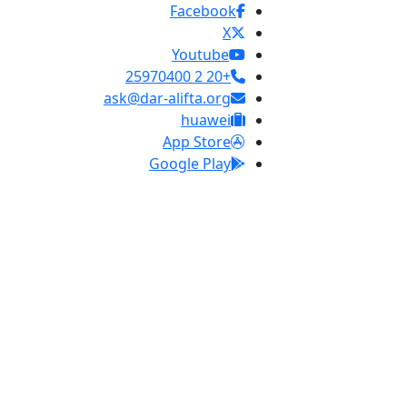
Facebook
X
Youtube
+20 2 25970400
ask@dar-alifta.org
huawei
App Store
Google Play