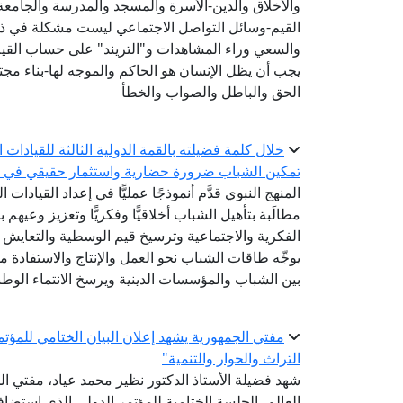
والأخلاق والدين-الأسرة والمسجد والمدرسة والجام
القيم-وسائل التواصل الاجتماعي ليست مشكلة في ذاتها
والسعي وراء المشاهدات و"التريند" على حساب القيم
يجب أن يظل الإنسان هو الحاكم والموجه لها-بناء مجتم
الحق والباطل والصواب والخطأ
خلال كلمة فضيلته بالقمة الدولية الثالثة للقيادات ا
تمكين الشباب ضرورة حضارية واستثمار حقيقي في ح
المنهج النبوي قدَّم أنموذجًا عمليًّا في إعداد القيادا
مطالَبة بتأهيل الشباب أخلاقيًّا وفكريًّا وتعزيز وعي
الفكرية والاجتماعية وترسيخ قيم الوسطية والتعايش 
يوجِّه طاقات الشباب نحو العمل والإنتاج والاستفادة م
بين الشباب والمؤسسات الدينية ويرسخ الانتماء الوط
مفتي الجمهورية يشهد إعلان البيان الختامي للمؤتم
التراث والحوار والتنمية"
شهد فضيلة الأستاذ الدكتور نظير محمد عياد، مفتي الج
العالم، الجلسة الختامية للمؤتمر الدولي الذي استض