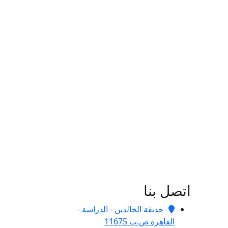
اتصل بنا
حديقة الخالدين - الدراسة -
القاهرة ص.ب 11675