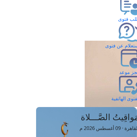
ب فتوى
تعلام عن فتوى
ز موعد
فتوى الهاتفية
َواقِيتُ الصَّـــلاة
اهرة · 09 أغسطس 2026 م