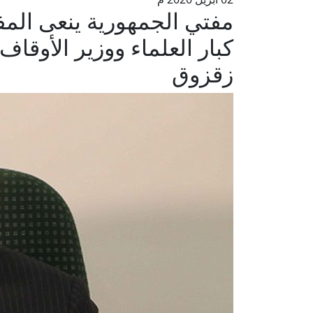
مفتي الجمهورية ينعى المف
كبار العلماء ووزير الأوقا
زقزوق