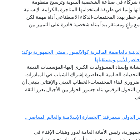
عة شركاء في صناعة الشخصية السوية وترسيخ منظومة
 وإنما في طريقة استخدامها-المتاجرة بالكرامة الإنسانية
 خطر يهدد المجتمعات-الذكاء الاصطناعي أداة مهمة لكن
ع واعٍ ومستقر يبدأ ببناء شخصية قادرة على التمييز بين
لدينية بالعاصمة الماليزية كوالالمبور ..مفتي الجمهورية يؤكد:
اضر الأمم ومستقبلها
ت الشابة وإسناد المسؤوليات الكبرى إليها-المؤسسات الدينية
هم بالتحديات العالمية المعاصرة-إشراك الشباب في المبادرات
ضروري لبناء المجتمعات-الخطاب الديني والإفتائي ينبغي أن
ن التحول الرقمي-بناء جسور الحوار بين الأجيال يعزز الثقة
ني
ر الدولي بسمرقند "الحضارة الإسلامية والعالم المعاصر ..
مهورية، رئيس الأمانة العامة لدور وهيئات الإفتاء في
افته مدينة سمرقند بجمهورية أوزبكستان تحت عنوان